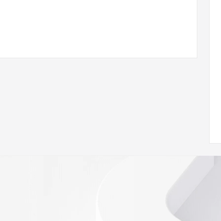
/www.icann.org/wicf/
<<<
//icann.org/epp
e the
gistry is
e
h the
ar's
ion