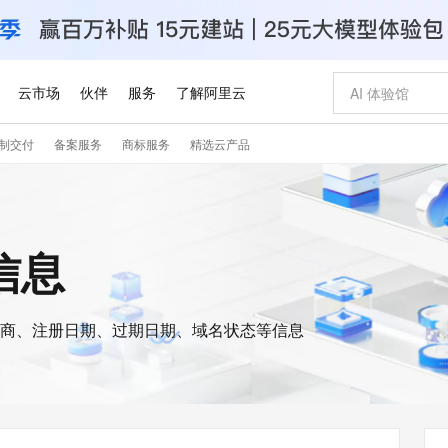
云市场
伙伴
服务
了解阿里云
制交付
备案服务
商标服务
精选云产品
AI 特惠
数据与 API
成为产品伙伴
企业增值服务
最佳实践
价格计算器
AI 场景体
基础软件
产品伙伴合
阿里云认证
市场活动
配置报价
大模型
自助选配和估算价格
新方式
睿译宝，AI翻译排版一步到位
智启 AI 普惠权益
产品生态集成认证中心
企业支持计划
云上春晚
域名与网站
千问官方 MaaS 平台，为开发者和 Agent 而生，新用户赠送 1 亿 + tokens 额度
Qwen Aud
AI Coding
阿里云Maa
2026 阿里云
云服务器 E
为企业打
数据集
Windows
大模型认证
模型
NEW
NEW
交付可用成果
值低价云产品抢先购
上传文档即自动完成翻译和格式还原
至高享 1亿+免费 tokens，加速 Al 应用落地
提供智能易用的域名与建站服务
智能编程，一键
安全可靠、
s信息
产品生态伙伴
专家技术服务
云上奥运之旅
弹性计算合作
阿里云中企出
手机三要素
宝塔 Linux
全部认证
价格优势
有专属领域专家
GLM-5.2：长任务时代开源旗舰模型
阿里云 OPC 创新助力计划
千问大模型
即刻拥有 DeepS
AI 电商营销
对象存储 O
大模型
产品生态伙伴工作台
企业增值服务台
云栖战略参考
云存储合作计
云栖大会
身份实名认证
CentOS
训练营
推动算力普惠，释放技术红利
最高返9万
多领域专家智能体,一键组建 AI 虚拟交付团队
快速构建应用程序和网站，即刻迈出上云第一步
至高百万元 Token 补贴，加速一人公司成长
多元化、高性能、安全可靠的大模型服务
真正可用的 1M 上下文,一次完成代码全链路开发
轻松解锁专属 Dee
从图文生成到
云上的中国
数据库合作计
活动全景
短信
Docker
图片和
商、注册日期、过期日期、域名状态等信息
站式影视创作平台
Hermes Agent，打造自进化智能体
Token Plan 模型订阅计划
数字证书管理服务（原SSL证书）
5 分钟轻松部署
AI 广告创作
无影云电脑
企业成长
NEW
信息公告
看见新力量
云网络合作计
OCR 文字识别
JAVA
证享300元代金券
可视化编排打通从文字构思到成片全链路闭环
全托管，含MySQL、PostgreSQL、SQL Server、MariaDB多引擎
自主进化，持久记忆，越用越聪明
Qwen3.8-Max 首发尝鲜，限时加量 10 倍，夜间低至2折
实现全站HTTPS，呈现可信的WEB访问
图文、视频一
随时随地安
Kimi-K3
HappyHors
NEW
魔搭 Mode
loud
服务实践
官网公告
Kimi 最新旗舰模型，长程编程与推理利器
让文字生成流
金融模力时刻
Salesforce O
版
发票查验
全能环境
Claude Code + GStack 打造工程团队
千问办公，限时限量积分加倍
Qoder
低代码高效构
AI 建站
短信服务
型
NEW
作计划
计划
创新中心
魔搭 ModelSc
健康状态
理服务
让AI从“聊天伙伴”进化为能干活的“数字员工”
安装技能 GStack，拥有专属 AI 工程团队
你的AI工作搭子，覆盖日常办公高频场景
面向真实软件的智能体编程平台
0 代码专业建
客户案例
天气预报查询
操作系统
Deepseek-v4-pro
HappyHors
态合作计划