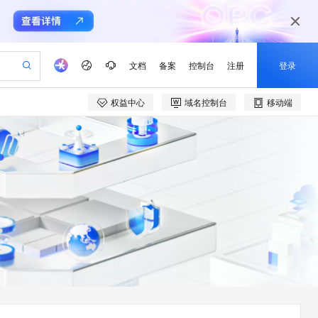
文档
备案
控制台
注册
登录
权益中心
域名控制台
移动端
验
作计划
器
AI 活动
专业服务
服务伙伴合作计划
开发者社区
加入我们
产品动态
服务平台百炼
阿里云 OPC 创新助力计划
一站式生成采购清单，支持单品或批量购买
io：打造专属 AI 语音助手
S产品伙伴计划（繁花）
峰会
CS
造的大模型服务与应用开发平台
一句话生成原生可编辑精美 PPT 文稿
AI 生产力先锋
Al MaaS 服务伙伴赋能合作
域名
博文
Careers
至高可申请百万元
Qwen3.8-Max 模型上线
开启高性价比 AI 编程新体验
弹性可伸缩的云计算服务
Qwen-Audio-3.0-Realtime 端到端实时语音角色扮演
输入一句话想法, 轻松生成专业的 PPT
先锋实践拓展 AI 生产力的边界
Token 补贴，五大权
计划
海大会
伙伴信用分合作计划
商标
问答
社会招聘
益加速 OPC 成功
eek-V4-Pro
SS
一键部署幻兽帕鲁游戏服务器
飞天发布时刻
HOT
Open Search 向量检索版支
划
备案
电子书
校园招聘
pSeek-V4-Pro
视频创作，一键激活电商全链路生产力
稳定、安全、高性价比、高性能的云存储服务
一键购买专属联机服务器，轻松开启游戏
所见，即是所愿
持视频检索 Pipeline 功能
更多支持
划
公司注册
镜像站
视频生成
语音识别与合成
专属 QwenPaw
漫剧工坊：一站式动画创作平台
AI 实训营
HOT
应用身份服务 (IDaaS)
合作伙伴培训与认证
划
上云迁移
站生成，高效打造优质广告素材
全接入的云上超级电脑
从聊天伙伴进化为能主动干活的本地数字员工
快速生产连贯的高质量长漫剧
从基础到进阶，Agent 创客手把手教你
OpenClaw 管理能力上线
e-1.1-T2V
Qwen3-TTS-Flash
lScope
我要反馈
查询合作伙伴
畅细腻的高质量视频
离线语音合成大模型，多语言方言自适应，低延迟高稳定
n Alibaba Cloud ISV 合作
代维服务
建企业门户网站
10 分钟搭建微信、支付宝小程序
MaxCompute MaxFrame 提
创新加速
ope
登录合作伙伴管理后台
我要建议
站，无忧落地极速上线
以可视化方式快速构建移动和 PC 门户网站
国内短信简单易用，安全可靠，秒级触达，全球覆盖200+国家和地区。
高效部署网站，快速应用到小程序
供自动弹性内存功能
e-1.1-I2V
Cosyvoice-V3-Flash