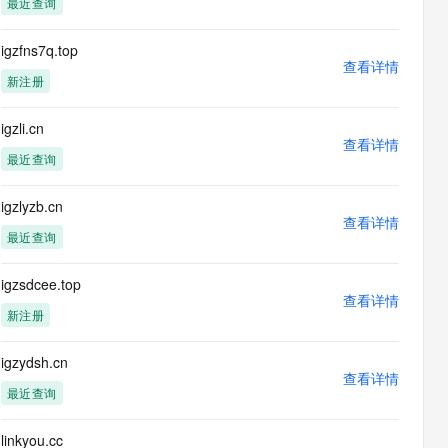
最近查询
息提取
与 AI 智能体进行实时音视频通话
从文本、图片、视频中提取结构化的属性信息
构建支持视频理解的 AI 音视频实时通话应用
igzfns7q.top
查看详情
t.diy 一步搞定创意建站
构建大模型应用的安全防护体系
新注册
通过自然语言交互简化开发流程,全栈开发支持
通过阿里云安全产品对 AI 应用进行安全防护
igzli.cn
查看详情
最近查询
igzlyzb.cn
查看详情
最近查询
igzsdcee.top
查看详情
新注册
igzydsh.cn
查看详情
最近查询
linkyou.cc