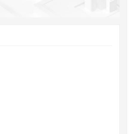
AI 应用
10分钟微调：让0.6B模型媲美235B模
多模态数据信
型
依托云原生高可用架构,实现Dify私有化部署
用1%尺寸在特定领域达到大模型90%以上效果
一个 AI 助手
超强辅助，Bol
即刻拥有 DeepSeek-R1 满血版
在企业官网、通讯软件中为客户提供 AI 客服
多种方案随心选，轻松解锁专属 DeepSeek