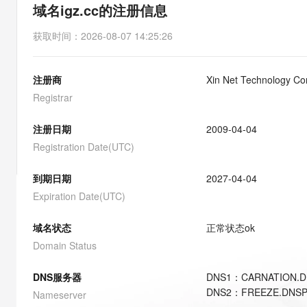
存储
天池大赛
能看、能想、能动手的多模
域名igz.cc的注册信息
云解析DNS
解决方案免费试用 新老
电子合同
最高领取价值200元试用
安全
网络与CDN
AI 算法大赛
Qwen3-VL-Plus
获取时间
：
2026-08-07 14:25:26
畅捷通
大数据开发治理平台 Data
AI 产品 免费试用
网络
安全
云开发大赛
Tableau 订阅
1亿+ 大模型 tokens 和 
注册商
Xin Net Technology Co
可观测
入门学习赛
中间件
AI空中课堂在线直播课
云防火墙
140+云产品 免费试用
Registrar
大模型服务
上云与迁云
云原生的云上边界网络安全
产品新客免费试用，最长1
数据库
生态解决方案
注册日期
2009-04-04
千问AI平台-Token Plan
企业出海
大模型ACA认证体验
大数据计算
Registration Date(UTC)
助力企业全员 AI 认知与能
行业生态解决方案
政企业务
媒体服务
千问AI平台-模型体验
到期日期
2027-04-04
开发者生态解决方案
在线体验全尺寸、多种模态
Expiration Date(UTC)
企业服务与云通信
AI 开发和 AI 应用解决
Happy 系列大模型
域名与网站
域名状态
正常状态
ok
Domain Status
终端用户计算
DNS服务器
DNS
1
：
CARNATION.
Serverless
大模型解决方案
DNS
2
：
FREEZE.DNS
Nameserver
开发工具