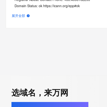
   Domain Status: ok https://icann.org/epp#ok
   Name Server: CARNATION.DNSPOD.NET
展开全部
   Name Server: FREEZE.DNSPOD.NET
   DNSSEC: unsigned
   URL of the ICANN Whois Inaccuracy Complaint Form: https:/
>>> Last update of WHOIS database: 2026-06-10T18:55:13Z 
For more information on Whois status codes, please visit https:
NOTICE: The expiration date displayed in this record is the dat
registrar's sponsorship of the domain name registration in the re
currently set to expire. This date does not necessarily reflect th
expiration date of the domain name registrant's agreement wit
sponsoring registrar.  Users may consult the sponsoring registr
选域名，来万网
Whois database to view the registrar's reported date of expirat
for this registration.