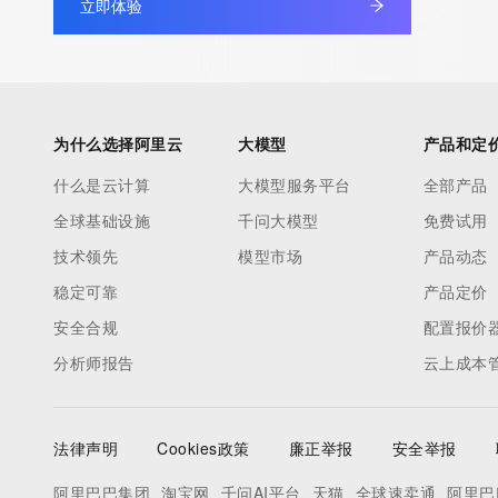
立即体验
TERMS OF USE: You are not authorized to access or query ou
database through the use of electronic processes that are hig
automated except as reasonably necessary to register domain
modify existing registrations; the Data in VeriSign's ("VeriSign"
database is provided by VeriSign for information purposes only,
为什么选择阿里云
大模型
产品和定
assist persons in obtaining information about or related to a 
什么是云计算
大模型服务平台
全部产品
registration record. VeriSign does not guarantee its accuracy.
全球基础设施
千问大模型
免费试用
By submitting a Whois query, you agree to abide by the followi
use: You agree that you may use this Data only for lawful purp
技术领先
模型市场
产品动态
under no circumstances will you use this Data to: (1) allow, ena
稳定可靠
产品定价
otherwise support the transmission of mass unsolicited, comme
安全合规
配置报价
advertising or solicitations via e-mail, telephone, or facsimile; o
分析师报告
云上成本
(2) enable high volume, automated, electronic processes that a
VeriSign (or its computer systems). The compilation, repackagi
dissemination or other use of this Data is expressly prohibited 
法律声明
Cookies政策
廉正举报
安全举报
the prior written consent of VeriSign. You agree not to use elec
processes that are automated and high-volume to access or qu
阿里巴巴集团
淘宝网
千问AI平台
天猫
全球速卖通
阿里巴