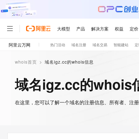
大模型
产品
解决方案
权益
定价
阿里云万网
热门活动
域名注册
域名交易
智能建站
定
大模型
产品
解决方案
权益
定价
云市场
伙伴
服务
了解阿里云
精选产品
精选解决方案
普惠上云
产品定价
精选商城
成为销售伙伴
售前咨询
为什么选择阿里云
千问AI平台
whois首页
>
域名igz.cc的whois信息
了解云产品的定价详情
大模型服务平台百炼
千问办公，解锁你的工作
普惠上云 官方力荐
分销伙伴
在线服务
网站建设
什么是云计算
大
大模型服务与应用平台
企业级Agent产品，直接
云服务器38元/年起，超
域名igz.cc的whoi
咨询伙伴
多端小程序
技术领先
云上成本管理
售后服务
轻量应用服务器
Agency Agents：拥
官方推荐返现计划
大模型
精选产品
精选解决方案
Salesforce 国际版订阅
稳定可靠
管理和优化成本
推荐新用户得奖励，单订单
销售伙伴合作计划
自助服务
友盟天域
安全合规
人工智能与机器学习
AI
文本生成
在这里，您可以了解一个域名的注册信息、所有者、注册
云数据库 RDS
HappyHorse 打造一
云工开物
无影生态合作计划
在线服务
观测云
分析师报告
高校专属算力普惠，学生认
计算
互联网应用开发
Qwen3.8-Max
HOT
Salesforce On Alibaba C
工单服务
智能体时代全能旗舰模型
Tuya 物联网平台阿里云
研究报告与白皮书
人工智能平台 PAI
快速拥有专属 OpenClaw
大模
Consulting Partner 合
大数据
容器
免费试用
短信专区
一站式AI开发、训练和推
蓝凌 OA
Qwen3.7-Plus
AI 大模型销售与服务生
现代化应用