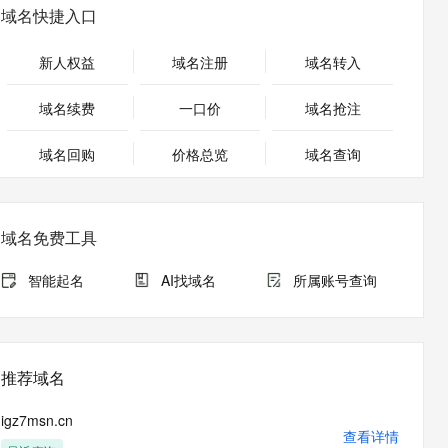
安全
畅自然，细节丰富
高表现力语音合成大模型，语音克隆听感自然
我要投诉
PolarDB
域名快捷入口
上云场景组合购
Milvus 弹性伸缩功能新增节
伴
漫剧创作，剧本、分镜、视频高效生成
100%兼容MySQL、PostgreSQL，兼容Oracle，支持集中和分布式
覆盖90%+业务场景，专享组合折扣价
点支持范围
2V
VPN
Fun-ASR
新人权益
域名注册
域名转入
文戏情感细腻自然，动作戏激烈拳拳到肉，实现更强表演能力
支持中英文自由切换，具备更强的噪声鲁棒性
ernetes 版 ACK
云聚AI 严选权益
AI 原生数据库服务发布
SSL 证书
，一键激活高效办公新体验
理容器应用的 K8s 服务
精选AI产品，从模型到应用全链提效
Agent 数据网关
域名续费
一口价
域名抢注
堡垒机
AI 用量加速计划
云原生数据库 PolarDB
应用
域名回购
价格总览
防火墙
域名查询
、识别商机，让客服更高效、服务更出色。
新老同享，达量后返
Agentic Database 发布
千问办公
主机安全
NEW
的智能体编程平台
一站式AI生产力平台
域名免费工具
AI 应用及服务市场
伶鹊
企业级人与Agent协作平台，接入和调度多个数字员工
智能客服平台，对话机器人、对话分析、智能外呼
智能起名
AI找域名
所属账号查询
AI 应用
大模型服务平台百炼 - 全妙
大模型
应用创作平台
多模态内容创作工具，已接入 DeepSeek
自然语言处理
推荐域名
数据标注
igz7msn.cn
机器学习
查看详情