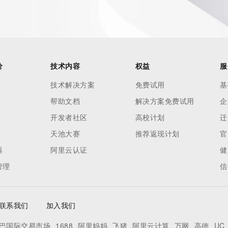
r Whois
h-volume and
 names or
) Whois
 and to
价
技术内容
权益
服
domain name
技术解决方案
免费试用
基
帮助文档
解决方案免费试用
企
ng terms of
oses and that
开发者社区
高校计划
迁
ble, or
天池大赛
推荐返现计划
官
rcial
器
阿里云认证
健
r
管理
信
pply to
ng,
without
联系我们
加入我们
tronic
ery the
巴国际交易市场
1688
阿里妈妈
飞猪
阿里云计算
万网
高德
UC