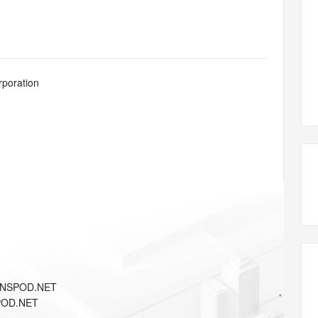
态智能体模型
旗舰 MoE 大模型，百万上下文与顶尖推理能力
图生视频，流
同享
万小智 AI 建站低至 15元/月
Qoder CN
AI 短剧/漫剧
云原生数据库 
快递物流查询
WordPress
成为服务伙
高校合作
点，立即开启云上创新
覆盖公网/内网、递归/权威、移动APP等全场景解析服务
送.CN域名，送备案服务码
基于千问大模型等，支持代码智能生成、研发智能问答
AI助力短剧
GLM-5.2
Wan2.7-T
Ubuntu
服务生态伙伴
视觉 Coding、空间感知、多模态思考等全面升级
1M上下文，专为长程任务能力而生
云工开物
企业应用
Works
Night Plan 支持 Qwen 3.8-Max
云原生大数据计算服务 MaxCompute
AI 办公
容器服务 Kub
NEW
Red Hat
30+ 款产品免费体验
Data Agent 驱动的一站式 Data+AI 开发治理平台
夜间 5 折，Qwen/Meoo/TokenPlan 客户专享
面向分析的企业级SaaS模式云数据仓库
AI智能应用
提供一站式管
科研合作
rporation
ERP
堂（旗舰版）
SUSE
智能客服
AI 应用构建
大模型原生
CRM
防护产品
2个月
自动承接线索
建站小程序
Qoder
大模型服务平台百炼-应用模版
OA 办公系统
HOT
NEW
面向真实软件
个人版上线、团队版降价；千问3.8-Max首发发尝鲜
丰富多元化的应用模版和解决方案
力提升
财税管理
模板建站
万有无界
大模型服务平台百炼-智能体
400电话
定制建站
的模型效果
灵活可视化地构建企业级 Agent
方案
广告营销
模板小程序
秒悟
人工智能平台 PAI
定制小程序
云端极速 AI 
新一代 AI 视频生成模型，深度适配广告营销等场景
AI Native 的算法工程平台，一站式完成建模、训练、推理服务部署
APP 开发
DNSPOD.NET
建站系统
POD.NET