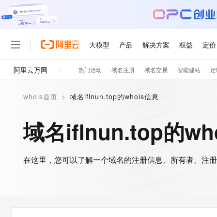
大模型
产品
解决方案
权益
定价
阿里云万网
热门活动
域名注册
域名交易
智能建站
定
大模型
产品
解决方案
权益
定价
云市场
伙伴
服务
了解阿里云
精选产品
精选解决方案
普惠上云
产品定价
精选商城
成为销售伙伴
售前咨询
为什么选择阿里云
千问AI平台
whois首页
>
域名iflnun.top的whois信息
了解云产品的定价详情
大模型服务平台百炼
千问办公，解锁你的工作
普惠上云 官方力荐
分销伙伴
在线服务
网站建设
什么是云计算
大
大模型服务与应用平台
企业级Agent产品，直接
云服务器38元/年起，超
域名iflnun.top的w
咨询伙伴
多端小程序
技术领先
云上成本管理
售后服务
轻量应用服务器
Agency Agents：拥
官方推荐返现计划
大模型
精选产品
精选解决方案
Salesforce 国际版订阅
稳定可靠
管理和优化成本
推荐新用户得奖励，单订单
销售伙伴合作计划
自助服务
友盟天域
安全合规
人工智能与机器学习
AI
文本生成
在这里，您可以了解一个域名的注册信息、所有者、注册
云数据库 RDS
HappyHorse 打造一
云工开物
无影生态合作计划
在线服务
观测云
分析师报告
高校专属算力普惠，学生认
计算
互联网应用开发
Qwen3.8-Max
HOT
Salesforce On Alibaba C
工单服务
智能体时代全能旗舰模型
Tuya 物联网平台阿里云
研究报告与白皮书
人工智能平台 PAI
快速拥有专属 OpenClaw
大模
Consulting Partner 合
大数据
容器
免费试用
短信专区
一站式AI开发、训练和推
蓝凌 OA
Qwen3.7-Plus
AI 大模型销售与服务生
现代化应用