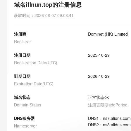
存储
天池大赛
能看、能想、能动手的多模
域名iflnun.top的注册信息
云解析DNS
解决方案免费试用 新老
电子合同
最高领取价值200元试用
安全
网络与CDN
AI 算法大赛
Qwen3-VL-Plus
获取时间
：
2026-08-07 09:08:41
畅捷通
大数据开发治理平台 Data
AI 产品 免费试用
网络
安全
云开发大赛
Tableau 订阅
1亿+ 大模型 tokens 和 
注册商
Dominet (HK) Limited
可观测
入门学习赛
中间件
AI空中课堂在线直播课
云防火墙
140+云产品 免费试用
Registrar
大模型服务
上云与迁云
云原生的云上边界网络安全
产品新客免费试用，最长1
数据库
生态解决方案
注册日期
2025-10-29
千问AI平台-Token Plan
企业出海
大模型ACA认证体验
大数据计算
Registration Date(UTC)
助力企业全员 AI 认知与能
行业生态解决方案
政企业务
媒体服务
千问AI平台-模型体验
到期日期
2026-10-29
开发者生态解决方案
在线体验全尺寸、多种模态
Expiration Date(UTC)
企业服务与云通信
AI 开发和 AI 应用解决
Happy 系列大模型
域名与网站
域名状态
正常状态
ok
Domain Status
注册宽限期
addPeriod
终端用户计算
DNS服务器
DNS
1
：
ns7.alidns.com
Serverless
大模型解决方案
DNS
2
：
ns8.alidns.com
Nameserver
开发工具