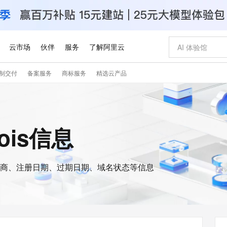
云市场
伙伴
服务
了解阿里云
制交付
备案服务
商标服务
精选云产品
AI 特惠
数据与 API
成为产品伙伴
企业增值服务
最佳实践
价格计算器
AI 场景体
基础软件
产品伙伴合
阿里云认证
市场活动
配置报价
大模型
自助选配和估算价格
新方式
睿译宝，AI翻译排版一步到位
智启 AI 普惠权益
产品生态集成认证中心
企业支持计划
云上春晚
域名与网站
千问官方 MaaS 平台，为开发者和 Agent 而生，新用户赠送 1 亿 + tokens 额度
Qwen Aud
AI Coding
阿里云Maa
2026 阿里云
云服务器 E
为企业打
数据集
Windows
大模型认证
模型
NEW
NEW
交付可用成果
值低价云产品抢先购
上传文档即自动完成翻译和格式还原
至高享 1亿+免费 tokens，加速 Al 应用落地
提供智能易用的域名与建站服务
智能编程，一键
安全可靠、
hois信息
产品生态伙伴
专家技术服务
云上奥运之旅
弹性计算合作
阿里云中企出
手机三要素
宝塔 Linux
全部认证
价格优势
有专属领域专家
GLM-5.2：长任务时代开源旗舰模型
阿里云 OPC 创新助力计划
千问大模型
即刻拥有 DeepS
AI 电商营销
对象存储 O
大模型
产品生态伙伴工作台
企业增值服务台
云栖战略参考
云存储合作计
云栖大会
身份实名认证
CentOS
训练营
推动算力普惠，释放技术红利
最高返9万
多领域专家智能体,一键组建 AI 虚拟交付团队
快速构建应用程序和网站，即刻迈出上云第一步
至高百万元 Token 补贴，加速一人公司成长
多元化、高性能、安全可靠的大模型服务
真正可用的 1M 上下文,一次完成代码全链路开发
轻松解锁专属 Dee
从图文生成到
云上的中国
数据库合作计
活动全景
短信
Docker
图片和
商、注册日期、过期日期、域名状态等信息
站式影视创作平台
Hermes Agent，打造自进化智能体
Token Plan 模型订阅计划
数字证书管理服务（原SSL证书）
5 分钟轻松部署
AI 广告创作
无影云电脑
企业成长
NEW
信息公告
看见新力量
云网络合作计
OCR 文字识别
JAVA
证享300元代金券
可视化编排打通从文字构思到成片全链路闭环
全托管，含MySQL、PostgreSQL、SQL Server、MariaDB多引擎
自主进化，持久记忆，越用越聪明
Qwen3.8-Max 首发尝鲜，限时加量 10 倍，夜间低至2折
实现全站HTTPS，呈现可信的WEB访问
图文、视频一
随时随地安
Kimi-K3
HappyHors
NEW
魔搭 Mode
loud
服务实践
官网公告
Kimi 最新旗舰模型，长程编程与推理利器
让文字生成流
金融模力时刻
Salesforce O
版
发票查验
全能环境
Claude Code + GStack 打造工程团队
千问办公，限时限量积分加倍
Qoder
低代码高效构
AI 建站
短信服务
型
NEW
作计划
计划
创新中心
魔搭 ModelSc
健康状态
理服务
让AI从“聊天伙伴”进化为能干活的“数字员工”
安装技能 GStack，拥有专属 AI 工程团队
你的AI工作搭子，覆盖日常办公高频场景
面向真实软件的智能体编程平台
0 代码专业建
客户案例
天气预报查询
操作系统
Deepseek-v4-pro
HappyHors
态合作计划