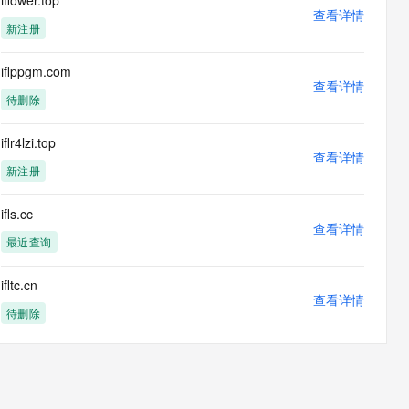
iflower.top
息提取
与 AI 智能体进行实时音视频通话
查看详情
新注册
从文本、图片、视频中提取结构化的属性信息
构建支持视频理解的 AI 音视频实时通话应用
t.diy 一步搞定创意建站
构建大模型应用的安全防护体系
iflppgm.com
通过自然语言交互简化开发流程,全栈开发支持
查看详情
通过阿里云安全产品对 AI 应用进行安全防护
待删除
iflr4lzi.top
查看详情
新注册
ifls.cc
查看详情
最近查询
ifltc.cn
查看详情
待删除