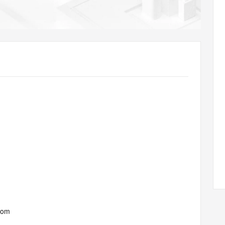
AI 应用
10分钟微调：让0.6B模型媲美235B模
多模态数据信
型
依托云原生高可用架构,实现Dify私有化部署
用1%尺寸在特定领域达到大模型90%以上效果
一个 AI 助手
超强辅助，Bol
即刻拥有 DeepSeek-R1 满血版
在企业官网、通讯软件中为客户提供 AI 客服
多种方案随心选，轻松解锁专属 DeepSeek
com