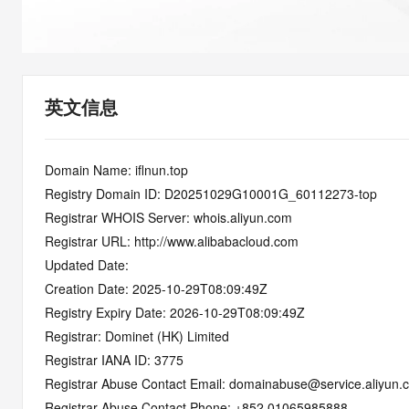
快速部署 Dify，高效搭建 
迁移与运维管理
10 分钟在聊天系统中增加
专有云
英文信息
Domain Name: iflnun.top
Registry Domain ID: D20251029G10001G_60112273-top
Registrar WHOIS Server: whois.aliyun.com
Registrar URL: http://www.alibabacloud.com
Updated Date: 
Creation Date: 2025-10-29T08:09:49Z
Registry Expiry Date: 2026-10-29T08:09:49Z
Registrar: Dominet (HK) Limited
Registrar IANA ID: 3775
Registrar Abuse Contact Email: domainabuse@service.aliyun.
Registrar Abuse Contact Phone: +852.01065985888