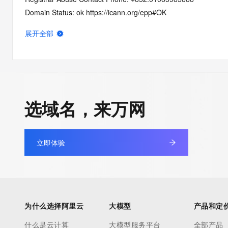
Domain Status: ok https://icann.org/epp#OK
Domain Status: addPeriod https://icann.org/epp#addPeriod
展开全部
Registry Registrant ID: REDACTED FOR PRIVACY
Registrant Name: REDACTED FOR PRIVACY
Registrant Organization: REDACTED FOR PRIVACY
Registrant Street:  REDACTED FOR PRIVACY
Registrant City: REDACTED FOR PRIVACY
选域名，来万网
Registrant State/Province: zzz
Registrant Postal Code: REDACTED FOR PRIVACY
Registrant Country: CN
立即体验
Registrant Phone: REDACTED FOR PRIVACY
Registrant Phone Ext: REDACTED FOR PRIVACY
Registrant Fax: REDACTED FOR PRIVACY
Registrant Fax Ext: REDACTED FOR PRIVACY
Registrant Email: Please query the RDDS service of the Registrar
为什么选择阿里云
大模型
产品和定
how to contact the Registrant, Admin, or Tech contact of the 
Registry Admin ID: REDACTED FOR PRIVACY
什么是云计算
大模型服务平台
全部产品