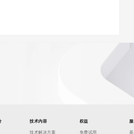
 of Record  identified in this output for information on 
价
技术内容
权益
服
queried domain name.
技术解决方案
免费试用
基