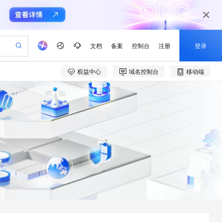
文档
备案
控制台
注册
登录
权益中心
域名控制台
移动端
验
作计划
器
AI 活动
专业服务
服务伙伴合作计划
开发者社区
加入我们
产品动态
服务平台百炼
阿里云 OPC 创新助力计划
一站式生成采购清单，支持单品或批量购买
io：打造专属 AI 语音助手
S产品伙伴计划（繁花）
峰会
CS
造的大模型服务与应用开发平台
一句话生成原生可编辑精美 PPT 文稿
AI 生产力先锋
Al MaaS 服务伙伴赋能合作
域名
博文
Careers
至高可申请百万元
Qwen3.8-Max 模型上线
开启高性价比 AI 编程新体验
弹性可伸缩的云计算服务
Qwen-Audio-3.0-Realtime 端到端实时语音角色扮演
输入一句话想法, 轻松生成专业的 PPT
先锋实践拓展 AI 生产力的边界
Token 补贴，五大权
计划
海大会
伙伴信用分合作计划
商标
问答
社会招聘
益加速 OPC 成功
eek-V4-Pro
SS
一键部署幻兽帕鲁游戏服务器
飞天发布时刻
HOT
Open Search 向量检索版支
划
备案
电子书
校园招聘
pSeek-V4-Pro
视频创作，一键激活电商全链路生产力
稳定、安全、高性价比、高性能的云存储服务
一键购买专属联机服务器，轻松开启游戏
所见，即是所愿
持视频检索 Pipeline 功能
更多支持
划
公司注册
镜像站
视频生成
语音识别与合成
专属 QwenPaw
漫剧工坊：一站式动画创作平台
AI 实训营
HOT
应用身份服务 (IDaaS)
合作伙伴培训与认证
划
上云迁移
站生成，高效打造优质广告素材
全接入的云上超级电脑
从聊天伙伴进化为能主动干活的本地数字员工
快速生产连贯的高质量长漫剧
从基础到进阶，Agent 创客手把手教你
OpenClaw 管理能力上线
e-1.1-T2V
Qwen3-TTS-Flash
lScope
我要反馈
查询合作伙伴
畅细腻的高质量视频
离线语音合成大模型，多语言方言自适应，低延迟高稳定
n Alibaba Cloud ISV 合作
代维服务
建企业门户网站
10 分钟搭建微信、支付宝小程序
MaxCompute MaxFrame 提
创新加速
ope
登录合作伙伴管理后台
我要建议
站，无忧落地极速上线
以可视化方式快速构建移动和 PC 门户网站
国内短信简单易用，安全可靠，秒级触达，全球覆盖200+国家和地区。
高效部署网站，快速应用到小程序
供自动弹性内存功能
e-1.1-I2V
Cosyvoice-V3-Flash