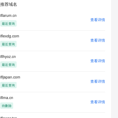
安全
畅自然，细节丰富
高表现力语音合成大模型，语音克隆听感自然
我要投诉
PolarDB
推荐域名
上云场景组合购
Milvus 弹性伸缩功能新增节
伴
漫剧创作，剧本、分镜、视频高效生成
100%兼容MySQL、PostgreSQL，兼容Oracle，支持集中和分布式
覆盖90%+业务场景，专享组合折扣价
点支持范围
2V
VPN
Fun-ASR
iflarum.cn
文戏情感细腻自然，动作戏激烈拳拳到肉，实现更强表演能力
支持中英文自由切换，具备更强的噪声鲁棒性
查看详情
ernetes 版 ACK
云聚AI 严选权益
AI 原生数据库服务发布
SSL 证书
最近查询
，一键激活高效办公新体验
理容器应用的 K8s 服务
精选AI产品，从模型到应用全链提效
Agent 数据网关
堡垒机
iflexdg.com
AI 用量加速计划
云原生数据库 PolarDB
应用
查看详情
防火墙
、识别商机，让客服更高效、服务更出色。
新老同享，达量后返
Agentic Database 发布
最近查询
千问办公
主机安全
NEW
的智能体编程平台
一站式AI生产力平台
iflhyoz.cn
查看详情
AI 应用及服务市场
最近查询
伶鹊
企业级人与Agent协作平台，接入和调度多个数字员工
智能客服平台，对话机器人、对话分析、智能外呼
AI 应用
ifljapan.com
查看详情
大模型服务平台百炼 - 全妙
最近查询
大模型
应用创作平台
多模态内容创作工具，已接入 DeepSeek
自然语言处理
iflma.cn
查看详情
数据标注
待删除
机器学习