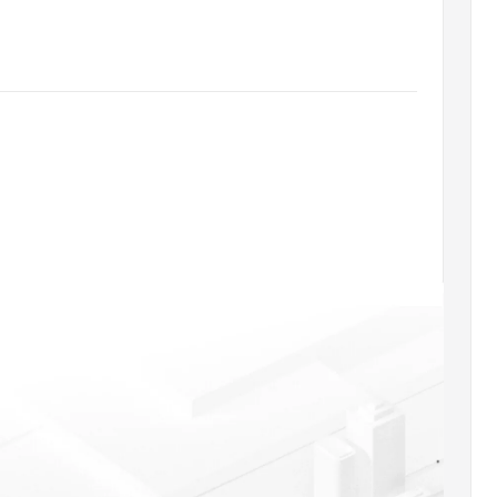
态智能体模型
旗舰 MoE 大模型，百万上下文与顶尖推理能力
图生视频，流
同享
万小智 AI 建站低至 15元/月
Qoder CN
AI 短剧/漫剧
云原生数据库 
快递物流查询
WordPress
成为服务伙
高校合作
点，立即开启云上创新
覆盖公网/内网、递归/权威、移动APP等全场景解析服务
送.CN域名，送备案服务码
基于千问大模型等，支持代码智能生成、研发智能问答
AI助力短剧
GLM-5.2
Wan2.7-T
Ubuntu
服务生态伙伴
视觉 Coding、空间感知、多模态思考等全面升级
1M上下文，专为长程任务能力而生
云工开物
企业应用
Works
Night Plan 支持 Qwen 3.8-Max
云原生大数据计算服务 MaxCompute
AI 办公
容器服务 Kub
NEW
Red Hat
30+ 款产品免费体验
Data Agent 驱动的一站式 Data+AI 开发治理平台
夜间 5 折，Qwen/Meoo/TokenPlan 客户专享
面向分析的企业级SaaS模式云数据仓库
AI智能应用
提供一站式管
科研合作
ERP
堂（旗舰版）
SUSE
智能客服
AI 应用构建
大模型原生
CRM
防护产品
2个月
自动承接线索
建站小程序
Qoder
大模型服务平台百炼-应用模版
OA 办公系统
HOT
NEW
面向真实软件
个人版上线、团队版降价；千问3.8-Max首发发尝鲜
丰富多元化的应用模版和解决方案
力提升
财税管理
模板建站
万有无界
大模型服务平台百炼-智能体
400电话
定制建站
的模型效果
灵活可视化地构建企业级 Agent
方案
广告营销
模板小程序
秒悟
人工智能平台 PAI
定制小程序
云端极速 AI 
新一代 AI 视频生成模型，深度适配广告营销等场景
AI Native 的算法工程平台，一站式完成建模、训练、推理服务部署
APP 开发
建站系统