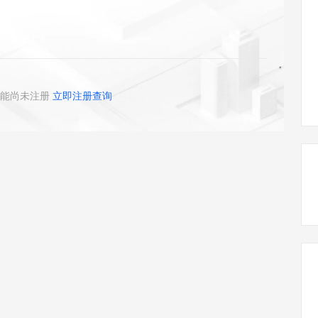
态智能体模型
旗舰 MoE 大模型，百万上下文与顶尖推理能力
图生视频，流
同享
万小智 AI 建站低至 15元/月
Qoder CN
AI 短剧/漫剧
云原生数据库 
快递物流查询
WordPress
成为服务伙
高校合作
点，立即开启云上创新
覆盖公网/内网、递归/权威、移动APP等全场景解析服务
送.CN域名，送备案服务码
基于千问大模型等，支持代码智能生成、研发智能问答
AI助力短剧
GLM-5.2
Wan2.7-T
Ubuntu
服务生态伙伴
视觉 Coding、空间感知、多模态思考等全面升级
1M上下文，专为长程任务能力而生
云工开物
企业应用
Works
Night Plan 支持 Qwen 3.8-Max
云原生大数据计算服务 MaxCompute
AI 办公
容器服务 Kub
NEW
Red Hat
30+ 款产品免费体验
Data Agent 驱动的一站式 Data+AI 开发治理平台
夜间 5 折，Qwen/Meoo/TokenPlan 客户专享
面向分析的企业级SaaS模式云数据仓库
AI智能应用
提供一站式管
科研合作
ERP
堂（旗舰版）
SUSE
能尚未注册
立即注册查询
智能客服
AI 应用构建
大模型原生
CRM
防护产品
2个月
自动承接线索
建站小程序
Qoder
大模型服务平台百炼-应用模版
OA 办公系统
HOT
NEW
面向真实软件
个人版上线、团队版降价；千问3.8-Max首发发尝鲜
丰富多元化的应用模版和解决方案
力提升
财税管理
模板建站
万有无界
大模型服务平台百炼-智能体
400电话
定制建站
的模型效果
灵活可视化地构建企业级 Agent
方案
广告营销
模板小程序
秒悟
人工智能平台 PAI
定制小程序
云端极速 AI 
新一代 AI 视频生成模型，深度适配广告营销等场景
AI Native 的算法工程平台，一站式完成建模、训练、推理服务部署
APP 开发
建站系统