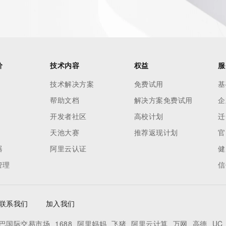
价
技术内容
权益
服
技术解决方案
免费试用
基
帮助文档
解决方案免费试用
企
开发者社区
高校计划
迁
天池大赛
推荐返现计划
官
器
阿里云认证
健
管理
信
联系我们
加入我们
巴国际交易市场
1688
阿里妈妈
飞猪
阿里云计算
万网
高德
UC