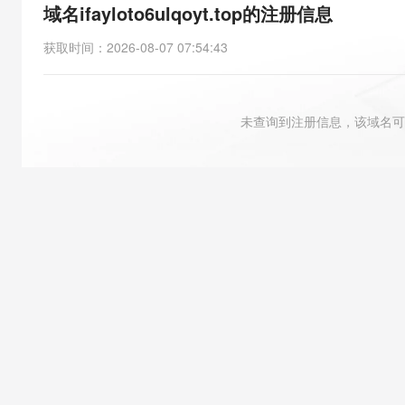
存储
天池大赛
能看、能想、能动手的多模
域名ifayloto6ulqoyt.top的注册信息
云解析DNS
解决方案免费试用 新老
电子合同
最高领取价值200元试用
安全
网络与CDN
AI 算法大赛
Qwen3-VL-Plus
获取时间
：
2026-08-07 07:54:43
畅捷通
大数据开发治理平台 Data
AI 产品 免费试用
网络
安全
云开发大赛
Tableau 订阅
1亿+ 大模型 tokens 和 
可观测
入门学习赛
中间件
AI空中课堂在线直播课
未查询到注册信息，该域名可
云防火墙
140+云产品 免费试用
大模型服务
上云与迁云
云原生的云上边界网络安全
产品新客免费试用，最长1
数据库
生态解决方案
千问AI平台-Token Plan
企业出海
大模型ACA认证体验
大数据计算
助力企业全员 AI 认知与能
行业生态解决方案
政企业务
媒体服务
千问AI平台-模型体验
开发者生态解决方案
在线体验全尺寸、多种模态
企业服务与云通信
AI 开发和 AI 应用解决
Happy 系列大模型
域名与网站
终端用户计算
Serverless
大模型解决方案
开发工具