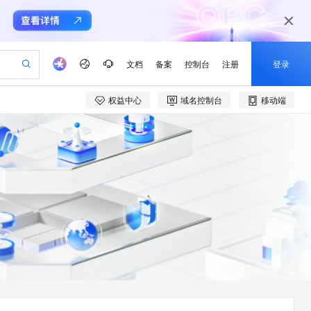
文档
备案
控制台
注册
登录
权益中心
域名控制台
移动端
验
作计划
器
AI 活动
专业服务
服务伙伴合作计划
开发者社区
加入我们
产品动态
服务平台百炼
阿里云 OPC 创新助力计划
一站式生成采购清单，支持单品或批量购买
io：打造专属 AI 语音助手
S产品伙伴计划（繁花）
峰会
CS
造的大模型服务与应用开发平台
一句话生成原生可编辑精美 PPT 文稿
AI 生产力先锋
Al MaaS 服务伙伴赋能合作
域名
博文
Careers
至高可申请百万元
Qwen3.8-Max 模型上线
开启高性价比 AI 编程新体验
弹性可伸缩的云计算服务
Qwen-Audio-3.0-Realtime 端到端实时语音角色扮演
输入一句话想法, 轻松生成专业的 PPT
先锋实践拓展 AI 生产力的边界
Token 补贴，五大权
计划
海大会
伙伴信用分合作计划
商标
问答
社会招聘
益加速 OPC 成功
eek-V4-Pro
SS
一键部署幻兽帕鲁游戏服务器
飞天发布时刻
HOT
Open Search 向量检索版支
划
备案
电子书
校园招聘
pSeek-V4-Pro
视频创作，一键激活电商全链路生产力
稳定、安全、高性价比、高性能的云存储服务
一键购买专属联机服务器，轻松开启游戏
所见，即是所愿
持视频检索 Pipeline 功能
更多支持
划
公司注册
镜像站
视频生成
语音识别与合成
专属 QwenPaw
漫剧工坊：一站式动画创作平台
AI 实训营
HOT
应用身份服务 (IDaaS)
合作伙伴培训与认证
划
上云迁移
站生成，高效打造优质广告素材
全接入的云上超级电脑
从聊天伙伴进化为能主动干活的本地数字员工
快速生产连贯的高质量长漫剧
从基础到进阶，Agent 创客手把手教你
OpenClaw 管理能力上线
e-1.1-T2V
Qwen3-TTS-Flash
lScope
我要反馈
查询合作伙伴
畅细腻的高质量视频
离线语音合成大模型，多语言方言自适应，低延迟高稳定
n Alibaba Cloud ISV 合作
代维服务
建企业门户网站
10 分钟搭建微信、支付宝小程序
MaxCompute MaxFrame 提
创新加速
ope
登录合作伙伴管理后台
我要建议
站，无忧落地极速上线
以可视化方式快速构建移动和 PC 门户网站
国内短信简单易用，安全可靠，秒级触达，全球覆盖200+国家和地区。
高效部署网站，快速应用到小程序
供自动弹性内存功能
e-1.1-I2V
Cosyvoice-V3-Flash