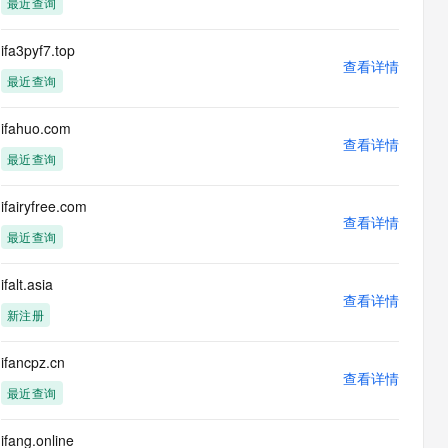
最近查询
息提取
与 AI 智能体进行实时音视频通话
从文本、图片、视频中提取结构化的属性信息
构建支持视频理解的 AI 音视频实时通话应用
ifa3pyf7.top
查看详情
t.diy 一步搞定创意建站
构建大模型应用的安全防护体系
最近查询
通过自然语言交互简化开发流程,全栈开发支持
通过阿里云安全产品对 AI 应用进行安全防护
ifahuo.com
查看详情
最近查询
ifairyfree.com
查看详情
最近查询
ifalt.asia
查看详情
新注册
ifancpz.cn
查看详情
最近查询
ifang.online