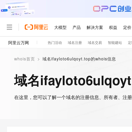
大模型
产品
解决方案
权益
定价
阿里云万网
热门活动
域名注册
域名交易
智能建站
定
大模型
产品
解决方案
权益
定价
云市场
伙伴
服务
了解阿里云
精选产品
精选解决方案
普惠上云
产品定价
精选商城
成为销售伙伴
售前咨询
为什么选择阿里云
千问AI平台
whois首页
>
域名ifayloto6ulqoyt.top的whois信息
了解云产品的定价详情
大模型服务平台百炼
千问办公，解锁你的工作
普惠上云 官方力荐
分销伙伴
在线服务
网站建设
什么是云计算
大
大模型服务与应用平台
企业级Agent产品，直接
云服务器38元/年起，超
域名ifayloto6ulqo
咨询伙伴
多端小程序
技术领先
云上成本管理
售后服务
轻量应用服务器
Agency Agents：拥
官方推荐返现计划
大模型
精选产品
精选解决方案
Salesforce 国际版订阅
稳定可靠
管理和优化成本
推荐新用户得奖励，单订单
销售伙伴合作计划
自助服务
友盟天域
安全合规
人工智能与机器学习
AI
文本生成
在这里，您可以了解一个域名的注册信息、所有者、注册
云数据库 RDS
HappyHorse 打造一
云工开物
无影生态合作计划
在线服务
观测云
分析师报告
高校专属算力普惠，学生认
计算
互联网应用开发
Qwen3.8-Max
HOT
Salesforce On Alibaba C
工单服务
智能体时代全能旗舰模型
Tuya 物联网平台阿里云
研究报告与白皮书
人工智能平台 PAI
快速拥有专属 OpenClaw
大模
Consulting Partner 合
大数据
容器
免费试用
短信专区
一站式AI开发、训练和推
蓝凌 OA
Qwen3.7-Plus
AI 大模型销售与服务生
现代化应用