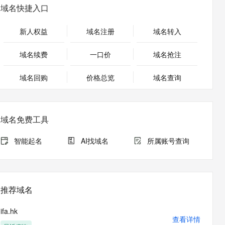
安全
畅自然，细节丰富
高表现力语音合成大模型，语音克隆听感自然
我要投诉
PolarDB
域名快捷入口
上云场景组合购
Milvus 弹性伸缩功能新增节
伴
漫剧创作，剧本、分镜、视频高效生成
100%兼容MySQL、PostgreSQL，兼容Oracle，支持集中和分布式
覆盖90%+业务场景，专享组合折扣价
点支持范围
2V
VPN
Fun-ASR
新人权益
域名注册
域名转入
文戏情感细腻自然，动作戏激烈拳拳到肉，实现更强表演能力
支持中英文自由切换，具备更强的噪声鲁棒性
ernetes 版 ACK
云聚AI 严选权益
AI 原生数据库服务发布
SSL 证书
，一键激活高效办公新体验
理容器应用的 K8s 服务
精选AI产品，从模型到应用全链提效
Agent 数据网关
域名续费
一口价
域名抢注
堡垒机
AI 用量加速计划
云原生数据库 PolarDB
应用
域名回购
价格总览
防火墙
域名查询
、识别商机，让客服更高效、服务更出色。
新老同享，达量后返
Agentic Database 发布
千问办公
主机安全
NEW
的智能体编程平台
一站式AI生产力平台
域名免费工具
AI 应用及服务市场
伶鹊
企业级人与Agent协作平台，接入和调度多个数字员工
智能客服平台，对话机器人、对话分析、智能外呼
智能起名
AI找域名
所属账号查询
AI 应用
大模型服务平台百炼 - 全妙
大模型
应用创作平台
多模态内容创作工具，已接入 DeepSeek
自然语言处理
推荐域名
数据标注
ifa.hk
机器学习
查看详情