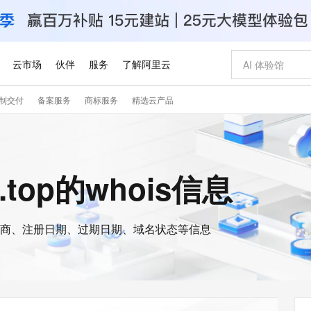
云市场
伙伴
服务
了解阿里云
制交付
备案服务
商标服务
精选云产品
AI 特惠
数据与 API
成为产品伙伴
企业增值服务
最佳实践
价格计算器
AI 场景体
基础软件
产品伙伴合
阿里云认证
市场活动
配置报价
大模型
自助选配和估算价格
新方式
睿译宝，AI翻译排版一步到位
智启 AI 普惠权益
产品生态集成认证中心
企业支持计划
云上春晚
域名与网站
千问官方 MaaS 平台，为开发者和 Agent 而生，新用户赠送 1 亿 + tokens 额度
Qwen Aud
AI Coding
阿里云Maa
2026 阿里云
云服务器 E
为企业打
数据集
Windows
大模型认证
模型
NEW
NEW
交付可用成果
值低价云产品抢先购
上传文档即自动完成翻译和格式还原
至高享 1亿+免费 tokens，加速 Al 应用落地
提供智能易用的域名与建站服务
智能编程，一键
安全可靠、
yt.top的whois信息
产品生态伙伴
专家技术服务
云上奥运之旅
弹性计算合作
阿里云中企出
手机三要素
宝塔 Linux
全部认证
价格优势
有专属领域专家
GLM-5.2：长任务时代开源旗舰模型
阿里云 OPC 创新助力计划
千问大模型
即刻拥有 DeepS
AI 电商营销
对象存储 O
大模型
产品生态伙伴工作台
企业增值服务台
云栖战略参考
云存储合作计
云栖大会
身份实名认证
CentOS
训练营
推动算力普惠，释放技术红利
最高返9万
多领域专家智能体,一键组建 AI 虚拟交付团队
快速构建应用程序和网站，即刻迈出上云第一步
至高百万元 Token 补贴，加速一人公司成长
多元化、高性能、安全可靠的大模型服务
真正可用的 1M 上下文,一次完成代码全链路开发
轻松解锁专属 Dee
从图文生成到
云上的中国
数据库合作计
活动全景
短信
Docker
图片和
商、注册日期、过期日期、域名状态等信息
站式影视创作平台
Hermes Agent，打造自进化智能体
Token Plan 模型订阅计划
数字证书管理服务（原SSL证书）
5 分钟轻松部署
AI 广告创作
无影云电脑
企业成长
NEW
信息公告
看见新力量
云网络合作计
OCR 文字识别
JAVA
证享300元代金券
可视化编排打通从文字构思到成片全链路闭环
全托管，含MySQL、PostgreSQL、SQL Server、MariaDB多引擎
自主进化，持久记忆，越用越聪明
Qwen3.8-Max 首发尝鲜，限时加量 10 倍，夜间低至2折
实现全站HTTPS，呈现可信的WEB访问
图文、视频一
随时随地安
Kimi-K3
HappyHors
NEW
魔搭 Mode
loud
服务实践
官网公告
Kimi 最新旗舰模型，长程编程与推理利器
让文字生成流
金融模力时刻
Salesforce O
版
发票查验
全能环境
Claude Code + GStack 打造工程团队
千问办公，限时限量积分加倍
Qoder
低代码高效构
AI 建站
短信服务
型
NEW
作计划
计划
创新中心
魔搭 ModelSc
健康状态
理服务
让AI从“聊天伙伴”进化为能干活的“数字员工”
安装技能 GStack，拥有专属 AI 工程团队
你的AI工作搭子，覆盖日常办公高频场景
面向真实软件的智能体编程平台
0 代码专业建
客户案例
天气预报查询
操作系统
Deepseek-v4-pro
HappyHors
态合作计划