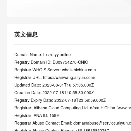
快速部署 Dify，高效搭建 
迁移与运维管理
10 分钟在聊天系统中增加
专有云
英文信息
Domain Name: hxzrmyy.online
Registry Domain ID: D309754270-CNIC
Registrar WHOIS Server: whois.hichina.com
Registrar URL: https://wanwang.aliyun.com/
Updated Date: 2023-08-31T16:57:35.000Z
Creation Date: 2022-07-18T10:55:30.000Z
Registry Expiry Date: 2032-07-18T23:59:59.000Z
Registrar: Alibaba Cloud Computing Ltd. d/b/a HiChina (www.ne
Registrar IANA ID: 1599
Registrar Abuse Contact Email: domainabuse@service.aliyun.
Registrar Abuse Contact Phone: +86.18515850767