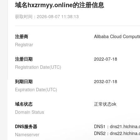
存储
天池大赛
能看、能想、能动手的多模
域名hxzrmyy.online的注册信息
云解析DNS
解决方案免费试用 新老
电子合同
最高领取价值200元试用
安全
网络与CDN
AI 算法大赛
Qwen3-VL-Plus
获取时间
：
2026-08-07 11:38:13
畅捷通
大数据开发治理平台 Data
AI 产品 免费试用
网络
安全
云开发大赛
Tableau 订阅
1亿+ 大模型 tokens 和 
注册商
Alibaba Cloud Computin
可观测
入门学习赛
中间件
AI空中课堂在线直播课
云防火墙
140+云产品 免费试用
Registrar
大模型服务
上云与迁云
云原生的云上边界网络安全
产品新客免费试用，最长1
数据库
生态解决方案
注册日期
2022-07-18
千问AI平台-Token Plan
企业出海
大模型ACA认证体验
大数据计算
Registration Date(UTC)
助力企业全员 AI 认知与能
行业生态解决方案
政企业务
媒体服务
千问AI平台-模型体验
到期日期
2032-07-18
开发者生态解决方案
在线体验全尺寸、多种模态
Expiration Date(UTC)
企业服务与云通信
AI 开发和 AI 应用解决
Happy 系列大模型
域名与网站
域名状态
正常状态
ok
Domain Status
终端用户计算
DNS服务器
DNS
1
：
dns21.hichina
Serverless
大模型解决方案
DNS
2
：
dns22.hichina
Nameserver
开发工具