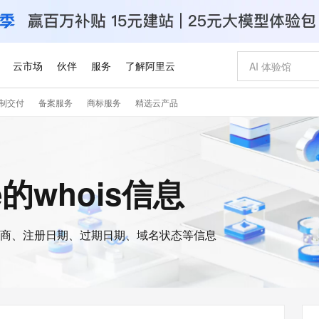
云市场
伙伴
服务
了解阿里云
制交付
备案服务
商标服务
精选云产品
AI 特惠
数据与 API
成为产品伙伴
企业增值服务
最佳实践
价格计算器
AI 场景体
基础软件
产品伙伴合
阿里云认证
市场活动
配置报价
大模型
自助选配和估算价格
新方式
睿译宝，AI翻译排版一步到位
智启 AI 普惠权益
产品生态集成认证中心
企业支持计划
云上春晚
域名与网站
千问官方 MaaS 平台，为开发者和 Agent 而生，新用户赠送 1 亿 + tokens 额度
Qwen Aud
AI Coding
阿里云Maa
2026 阿里云
云服务器 E
为企业打
数据集
Windows
大模型认证
模型
NEW
NEW
交付可用成果
值低价云产品抢先购
上传文档即自动完成翻译和格式还原
至高享 1亿+免费 tokens，加速 Al 应用落地
提供智能易用的域名与建站服务
智能编程，一键
安全可靠、
ne的whois信息
产品生态伙伴
专家技术服务
云上奥运之旅
弹性计算合作
阿里云中企出
手机三要素
宝塔 Linux
全部认证
价格优势
有专属领域专家
GLM-5.2：长任务时代开源旗舰模型
阿里云 OPC 创新助力计划
千问大模型
即刻拥有 DeepS
AI 电商营销
对象存储 O
大模型
产品生态伙伴工作台
企业增值服务台
云栖战略参考
云存储合作计
云栖大会
身份实名认证
CentOS
训练营
推动算力普惠，释放技术红利
最高返9万
多领域专家智能体,一键组建 AI 虚拟交付团队
快速构建应用程序和网站，即刻迈出上云第一步
至高百万元 Token 补贴，加速一人公司成长
多元化、高性能、安全可靠的大模型服务
真正可用的 1M 上下文,一次完成代码全链路开发
轻松解锁专属 Dee
从图文生成到
云上的中国
数据库合作计
活动全景
短信
Docker
图片和
商、注册日期、过期日期、域名状态等信息
站式影视创作平台
Hermes Agent，打造自进化智能体
Token Plan 模型订阅计划
数字证书管理服务（原SSL证书）
5 分钟轻松部署
AI 广告创作
无影云电脑
企业成长
NEW
信息公告
看见新力量
云网络合作计
OCR 文字识别
JAVA
证享300元代金券
可视化编排打通从文字构思到成片全链路闭环
全托管，含MySQL、PostgreSQL、SQL Server、MariaDB多引擎
自主进化，持久记忆，越用越聪明
Qwen3.8-Max 首发尝鲜，限时加量 10 倍，夜间低至2折
实现全站HTTPS，呈现可信的WEB访问
图文、视频一
随时随地安
Kimi-K3
HappyHors
NEW
魔搭 Mode
loud
服务实践
官网公告
Kimi 最新旗舰模型，长程编程与推理利器
让文字生成流
金融模力时刻
Salesforce O
版
发票查验
全能环境
Claude Code + GStack 打造工程团队
千问办公，限时限量积分加倍
Qoder
低代码高效构
AI 建站
短信服务
型
NEW
作计划
计划
创新中心
魔搭 ModelSc
健康状态
理服务
让AI从“聊天伙伴”进化为能干活的“数字员工”
安装技能 GStack，拥有专属 AI 工程团队
你的AI工作搭子，覆盖日常办公高频场景
面向真实软件的智能体编程平台
0 代码专业建
客户案例
天气预报查询
操作系统
Deepseek-v4-pro
HappyHors
态合作计划