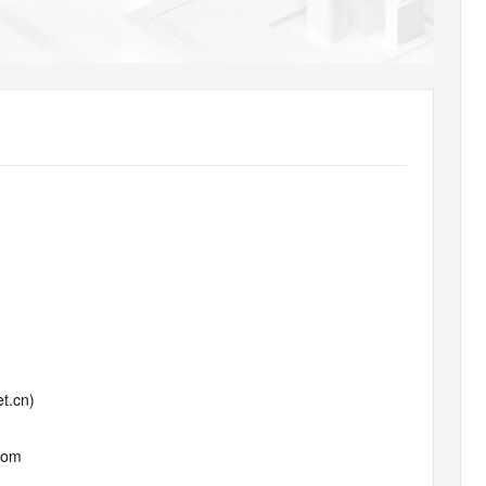
AI 应用
10分钟微调：让0.6B模型媲美235B模
多模态数据信
型
依托云原生高可用架构,实现Dify私有化部署
用1%尺寸在特定领域达到大模型90%以上效果
一个 AI 助手
超强辅助，Bol
即刻拥有 DeepSeek-R1 满血版
在企业官网、通讯软件中为客户提供 AI 客服
多种方案随心选，轻松解锁专属 DeepSeek
t.cn)
com