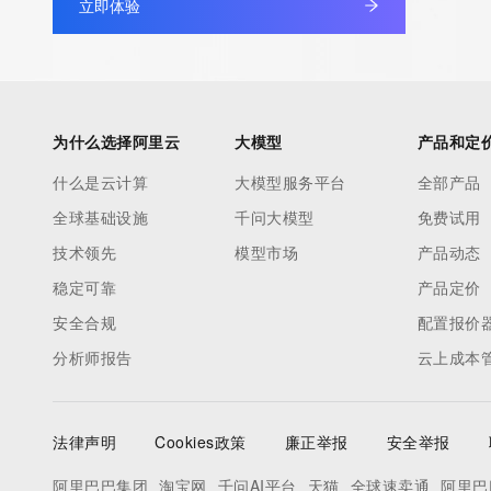
立即体验
under contract with the Internet Corporation for Assigned Nam
Numbers. Whois information from other top-level domains is p
a third-party under license to Tucows Registry.
This service is intended only for query-based access. By using 
为什么选择阿里云
大模型
产品和定
service, you agree that you will use any data presented only for
什么是云计算
大模型服务平台
全部产品
purposes and that, under no circumstances will you use (a) da
全球基础设施
千问大模型
免费试用
acquired for the purpose of allowing, enabling, or otherwise su
the transmission by e-mail, telephone, facsimile or other
技术领先
模型市场
产品动态
communications mechanism of mass  unsolicited, commercial a
稳定可靠
产品定价
or solicitations to entities other than your existing  customers; o
安全合规
配置报价
(b) this service to enable high volume, automated, electronic 
分析师报告
云上成本
that send queries or data to the systems of any Registrar or an
Registry except as reasonably necessary to register domain n
modify existing domain name registrations.
法律声明
Cookies政策
廉正举报
安全举报
Tucows Registry reserves the right to modify these terms at an
阿里巴巴集团
淘宝网
千问AI平台
天猫
全球速卖通
阿里巴