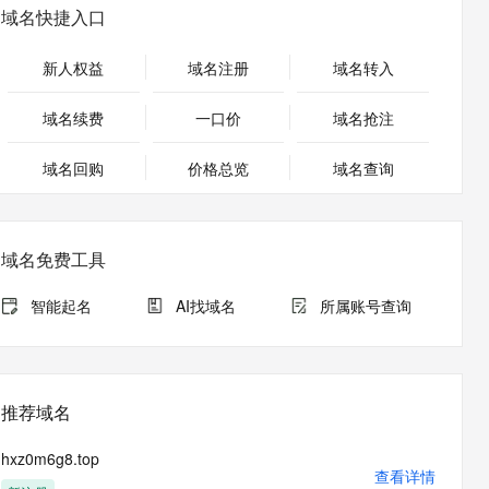
安全
畅自然，细节丰富
高表现力语音合成大模型，语音克隆听感自然
我要投诉
PolarDB
域名快捷入口
上云场景组合购
Milvus 弹性伸缩功能新增节
伴
漫剧创作，剧本、分镜、视频高效生成
100%兼容MySQL、PostgreSQL，兼容Oracle，支持集中和分布式
覆盖90%+业务场景，专享组合折扣价
点支持范围
2V
VPN
Fun-ASR
新人权益
域名注册
域名转入
文戏情感细腻自然，动作戏激烈拳拳到肉，实现更强表演能力
支持中英文自由切换，具备更强的噪声鲁棒性
ernetes 版 ACK
云聚AI 严选权益
AI 原生数据库服务发布
SSL 证书
，一键激活高效办公新体验
理容器应用的 K8s 服务
精选AI产品，从模型到应用全链提效
Agent 数据网关
域名续费
一口价
域名抢注
堡垒机
AI 用量加速计划
云原生数据库 PolarDB
应用
域名回购
价格总览
防火墙
域名查询
、识别商机，让客服更高效、服务更出色。
新老同享，达量后返
Agentic Database 发布
千问办公
主机安全
NEW
的智能体编程平台
一站式AI生产力平台
域名免费工具
AI 应用及服务市场
伶鹊
企业级人与Agent协作平台，接入和调度多个数字员工
智能客服平台，对话机器人、对话分析、智能外呼
智能起名
AI找域名
所属账号查询
AI 应用
大模型服务平台百炼 - 全妙
大模型
应用创作平台
多模态内容创作工具，已接入 DeepSeek
自然语言处理
推荐域名
数据标注
hxz0m6g8.top
机器学习
查看详情