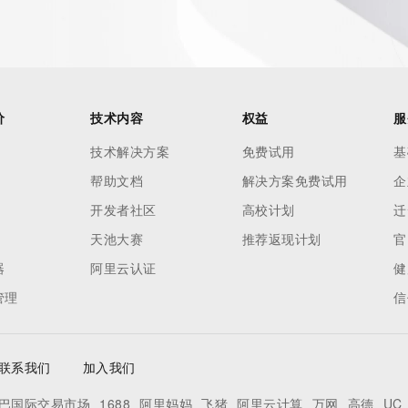
es and
rovided by
this
价
技术内容
权益
服
 lawful
技术解决方案
免费试用
基
ta
帮助文档
解决方案免费试用
企
pporting
开发者社区
高校计划
迁
dvertising
天池大赛
推荐返现计划
官
r
器
阿里云认证
健
processes
管理
信
y
ames or
联系我们
加入我们
y time. By
巴国际交易市场
1688
阿里妈妈
飞猪
阿里云计算
万网
高德
UC