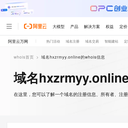
大模型
产品
解决方案
权益
定价
阿里云万网
热门活动
域名注册
域名交易
智能建站
定
大模型
产品
解决方案
权益
定价
云市场
伙伴
服务
了解阿里云
精选产品
精选解决方案
普惠上云
产品定价
精选商城
成为销售伙伴
售前咨询
为什么选择阿里云
千问AI平台
whois首页
>
域名hxzrmyy.online的whois信息
了解云产品的定价详情
大模型服务平台百炼
千问办公，解锁你的工作
普惠上云 官方力荐
分销伙伴
在线服务
网站建设
什么是云计算
大
大模型服务与应用平台
企业级Agent产品，直接
云服务器38元/年起，超
域名hxzrmyy.onli
咨询伙伴
多端小程序
技术领先
云上成本管理
售后服务
轻量应用服务器
Agency Agents：拥
官方推荐返现计划
大模型
精选产品
精选解决方案
Salesforce 国际版订阅
稳定可靠
管理和优化成本
推荐新用户得奖励，单订单
销售伙伴合作计划
自助服务
友盟天域
安全合规
人工智能与机器学习
AI
文本生成
在这里，您可以了解一个域名的注册信息、所有者、注册
云数据库 RDS
HappyHorse 打造一
云工开物
无影生态合作计划
在线服务
观测云
分析师报告
高校专属算力普惠，学生认
计算
互联网应用开发
Qwen3.8-Max
HOT
Salesforce On Alibaba C
工单服务
智能体时代全能旗舰模型
Tuya 物联网平台阿里云
研究报告与白皮书
人工智能平台 PAI
快速拥有专属 OpenClaw
大模
Consulting Partner 合
大数据
容器
免费试用
短信专区
一站式AI开发、训练和推
蓝凌 OA
Qwen3.7-Plus
AI 大模型销售与服务生
现代化应用