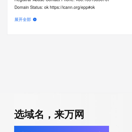
Domain Status: ok https://icann.org/epp#ok
Name Server: dns21.hichina.com
展开全部
Name Server: dns22.hichina.com
DNSSEC: unsigned
URL of the ICANN RDDS Inaccuracy Complaint Form: https://ic
>>> Last update of WHOIS database: 2026-06-17T03:00:53.1
For more information on domain status codes, please visit http
The WHOIS information provided in this page has been redact
in compliance with ICANN's Temporary Specification for gTLD
Registration Data.
选域名，来万网
The data in this record is provided by Tucows Registry for info
purposes only, and it does not guarantee its accuracy. Tucows 
authoritative for whois information in top-level domains it opera