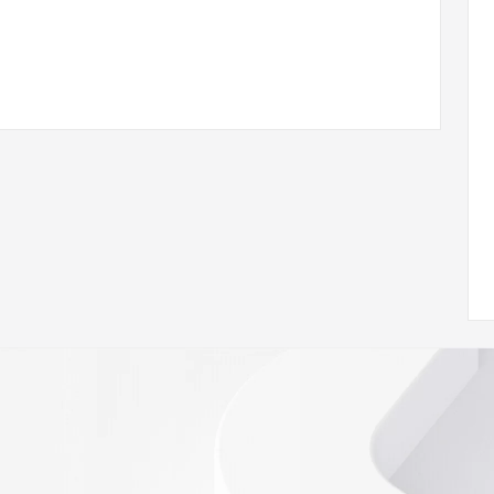
ann.org/wicf
66Z <<<
s://icann.org/epp
ed
rmational
Registry is
tes