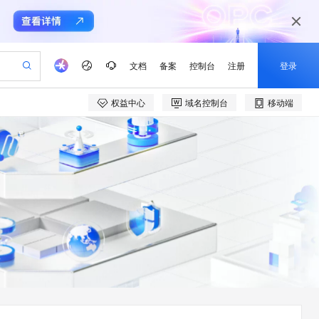
文档
备案
控制台
注册
登录
权益中心
域名控制台
移动端
验
作计划
器
AI 活动
专业服务
服务伙伴合作计划
开发者社区
加入我们
产品动态
服务平台百炼
阿里云 OPC 创新助力计划
一站式生成采购清单，支持单品或批量购买
io：打造专属 AI 语音助手
S产品伙伴计划（繁花）
峰会
CS
造的大模型服务与应用开发平台
一句话生成原生可编辑精美 PPT 文稿
AI 生产力先锋
Al MaaS 服务伙伴赋能合作
域名
博文
Careers
至高可申请百万元
Qwen3.8-Max 模型上线
开启高性价比 AI 编程新体验
弹性可伸缩的云计算服务
Qwen-Audio-3.0-Realtime 端到端实时语音角色扮演
输入一句话想法, 轻松生成专业的 PPT
先锋实践拓展 AI 生产力的边界
Token 补贴，五大权
计划
海大会
伙伴信用分合作计划
商标
问答
社会招聘
益加速 OPC 成功
eek-V4-Pro
SS
一键部署幻兽帕鲁游戏服务器
飞天发布时刻
HOT
Open Search 向量检索版支
划
备案
电子书
校园招聘
pSeek-V4-Pro
视频创作，一键激活电商全链路生产力
稳定、安全、高性价比、高性能的云存储服务
一键购买专属联机服务器，轻松开启游戏
所见，即是所愿
持视频检索 Pipeline 功能
更多支持
划
公司注册
镜像站
视频生成
语音识别与合成
专属 QwenPaw
漫剧工坊：一站式动画创作平台
AI 实训营
HOT
应用身份服务 (IDaaS)
合作伙伴培训与认证
划
上云迁移
站生成，高效打造优质广告素材
全接入的云上超级电脑
从聊天伙伴进化为能主动干活的本地数字员工
快速生产连贯的高质量长漫剧
从基础到进阶，Agent 创客手把手教你
OpenClaw 管理能力上线
e-1.1-T2V
Qwen3-TTS-Flash
lScope
我要反馈
查询合作伙伴
畅细腻的高质量视频
离线语音合成大模型，多语言方言自适应，低延迟高稳定
n Alibaba Cloud ISV 合作
代维服务
建企业门户网站
10 分钟搭建微信、支付宝小程序
MaxCompute MaxFrame 提
创新加速
ope
登录合作伙伴管理后台
我要建议
站，无忧落地极速上线
以可视化方式快速构建移动和 PC 门户网站
国内短信简单易用，安全可靠，秒级触达，全球覆盖200+国家和地区。
高效部署网站，快速应用到小程序
供自动弹性内存功能
e-1.1-I2V
Cosyvoice-V3-Flash