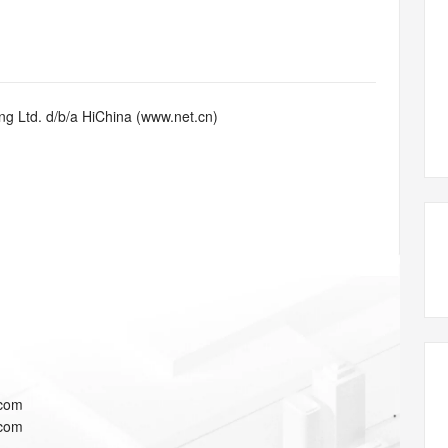
态智能体模型
旗舰 MoE 大模型，百万上下文与顶尖推理能力
图生视频，流
同享
万小智 AI 建站低至 15元/月
Qoder CN
AI 短剧/漫剧
云原生数据库 
快递物流查询
WordPress
成为服务伙
高校合作
点，立即开启云上创新
覆盖公网/内网、递归/权威、移动APP等全场景解析服务
送.CN域名，送备案服务码
基于千问大模型等，支持代码智能生成、研发智能问答
AI助力短剧
GLM-5.2
Wan2.7-T
Ubuntu
服务生态伙伴
视觉 Coding、空间感知、多模态思考等全面升级
1M上下文，专为长程任务能力而生
云工开物
企业应用
Works
Night Plan 支持 Qwen 3.8-Max
云原生大数据计算服务 MaxCompute
AI 办公
容器服务 Kub
NEW
Red Hat
30+ 款产品免费体验
Data Agent 驱动的一站式 Data+AI 开发治理平台
夜间 5 折，Qwen/Meoo/TokenPlan 客户专享
面向分析的企业级SaaS模式云数据仓库
AI智能应用
提供一站式管
科研合作
g Ltd. d/b/a HiChina (www.net.cn)
ERP
堂（旗舰版）
SUSE
智能客服
AI 应用构建
大模型原生
CRM
防护产品
2个月
自动承接线索
建站小程序
Qoder
大模型服务平台百炼-应用模版
OA 办公系统
HOT
NEW
面向真实软件
个人版上线、团队版降价；千问3.8-Max首发发尝鲜
丰富多元化的应用模版和解决方案
力提升
财税管理
模板建站
万有无界
大模型服务平台百炼-智能体
400电话
定制建站
的模型效果
灵活可视化地构建企业级 Agent
方案
广告营销
模板小程序
秒悟
人工智能平台 PAI
定制小程序
云端极速 AI 
新一代 AI 视频生成模型，深度适配广告营销等场景
AI Native 的算法工程平台，一站式完成建模、训练、推理服务部署
APP 开发
.com
建站系统
.com