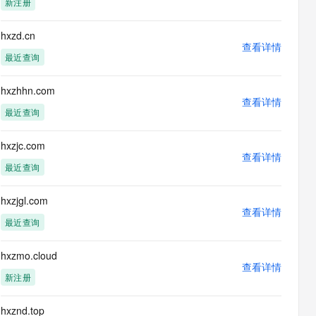
新注册
息提取
与 AI 智能体进行实时音视频通话
从文本、图片、视频中提取结构化的属性信息
构建支持视频理解的 AI 音视频实时通话应用
hxzd.cn
查看详情
t.diy 一步搞定创意建站
构建大模型应用的安全防护体系
最近查询
通过自然语言交互简化开发流程,全栈开发支持
通过阿里云安全产品对 AI 应用进行安全防护
hxzhhn.com
查看详情
最近查询
hxzjc.com
查看详情
最近查询
hxzjgl.com
查看详情
最近查询
hxzmo.cloud
查看详情
新注册
hxznd.top