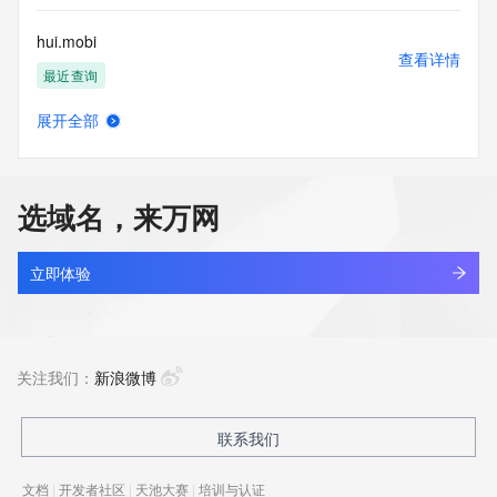
hui.mobi
查看详情
最近查询
展开全部
hui0ah3l.top
查看详情
新注册
选域名，来万网
hui51.com.cn
查看详情
最近查询
立即体验
hui7kp7h.top
查看详情
新注册
关注我们：
新浪微博
hui98.cn
联系我们
查看详情
最近查询
文档
|
开发者社区
|
天池大赛
|
培训与认证