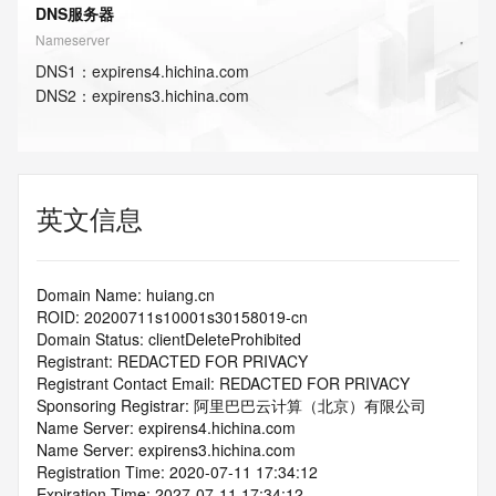
DNS服务器
Nameserver
DNS
1
：
expirens4.hichina.com
DNS
2
：
expirens3.hichina.com
英文信息
Domain Name: huiang.cn
ROID: 20200711s10001s30158019-cn
Domain Status: clientDeleteProhibited
Registrant: REDACTED FOR PRIVACY
Registrant Contact Email: REDACTED FOR PRIVACY
Sponsoring Registrar: 阿里巴巴云计算（北京）有限公司
Name Server: expirens4.hichina.com
Name Server: expirens3.hichina.com
Registration Time: 2020-07-11 17:34:12
Expiration Time: 2027-07-11 17:34:12