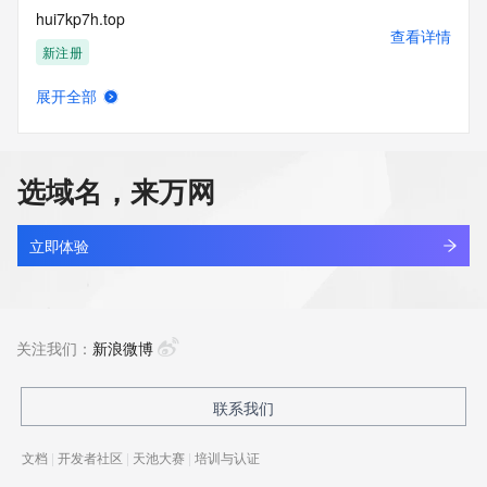
hui7kp7h.top
查看详情
新注册
展开全部
huiaiwh.com
查看详情
新注册
选域名，来万网
huiaiwl.cn
查看详情
最近查询
立即体验
huiang.com.cn
查看详情
最近查询
关注我们：
新浪微博
huianmedical.com
联系我们
查看详情
最近查询
文档
|
开发者社区
|
天池大赛
|
培训与认证