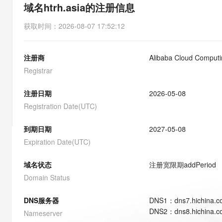
存储
天池大赛
能看、能想、能动手的多模
域名htrh.asia的注册信息
云解析DNS
解决方案免费试用 新老
电子合同
最高领取价值200元试用
安全
网络与CDN
AI 算法大赛
Qwen3-VL-Plus
获取时间
：
2026-08-07 17:52:12
畅捷通
大数据开发治理平台 Data
AI 产品 免费试用
网络
安全
云开发大赛
Tableau 订阅
1亿+ 大模型 tokens 和 
注册商
Alibaba Cloud Computin
可观测
入门学习赛
中间件
AI空中课堂在线直播课
云防火墙
140+云产品 免费试用
Registrar
大模型服务
上云与迁云
云原生的云上边界网络安全
产品新客免费试用，最长1
数据库
生态解决方案
注册日期
2026-05-08
千问AI平台-Token Plan
企业出海
大模型ACA认证体验
大数据计算
Registration Date(UTC)
助力企业全员 AI 认知与能
行业生态解决方案
政企业务
媒体服务
千问AI平台-模型体验
到期日期
2027-05-08
开发者生态解决方案
在线体验全尺寸、多种模态
Expiration Date(UTC)
企业服务与云通信
AI 开发和 AI 应用解决
Happy 系列大模型
域名与网站
域名状态
注册宽限期
addPeriod
Domain Status
终端用户计算
DNS服务器
DNS
1
：
dns7.hichina.
Serverless
大模型解决方案
DNS
2
：
dns8.hichina.
Nameserver
开发工具