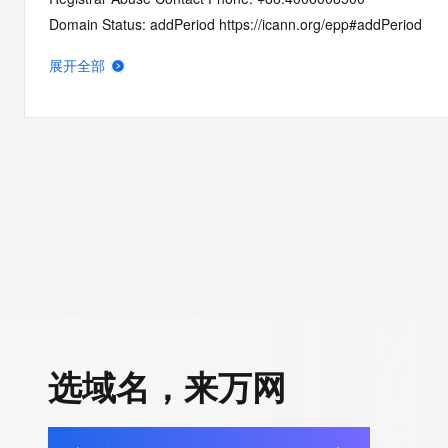
Domain Status: addPeriod https://icann.org/epp#addPeriod
Registry Registrant ID: REDACTED
展开全部
Registrant Name: REDACTED
Registrant Organization: 
Registrant Street: REDACTED
Registrant City: REDACTED
Registrant State/Province: jiang xi
Registrant Postal Code: REDACTED
Registrant Country: CN
Registrant Phone: REDACTED
Registrant Phone Ext: REDACTED
Registrant Fax: REDACTED
Registrant Fax Ext: REDACTED
Registrant Email: REDACTED
选域名，来万网
Registry Admin ID: REDACTED
Admin Name: REDACTED
Admin Organization: REDACTED