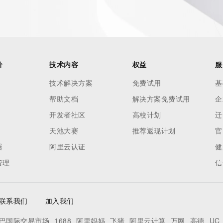
价
技术内容
权益
服
技术解决方案
免费试用
基
帮助文档
解决方案免费试用
企
开发者社区
高校计划
迁
天池大赛
推荐返现计划
官
器
阿里云认证
健
管理
信
联系我们
加入我们
巴国际交易市场
1688
阿里妈妈
飞猪
阿里云计算
万网
高德
UC