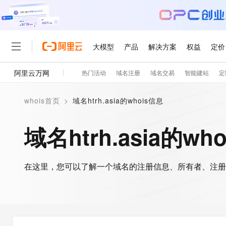
大模型
产品
解决方案
权益
定价
阿里云万网
热门活动
域名注册
域名交易
智能建站
定
大模型
产品
解决方案
权益
定价
云市场
伙伴
服务
了解阿里云
精选产品
精选解决方案
普惠上云
产品定价
精选商城
成为销售伙伴
售前咨询
为什么选择阿里云
千问AI平台
whois首页
>
域名htrh.asia的whois信息
了解云产品的定价详情
大模型服务平台百炼
千问办公，解锁你的工作
普惠上云 官方力荐
分销伙伴
在线服务
网站建设
什么是云计算
大
大模型服务与应用平台
企业级Agent产品，直接
云服务器38元/年起，超
域名htrh.asia的wh
咨询伙伴
多端小程序
技术领先
云上成本管理
售后服务
轻量应用服务器
Agency Agents：拥
官方推荐返现计划
大模型
精选产品
精选解决方案
Salesforce 国际版订阅
稳定可靠
管理和优化成本
推荐新用户得奖励，单订单
销售伙伴合作计划
自助服务
友盟天域
安全合规
人工智能与机器学习
AI
文本生成
在这里，您可以了解一个域名的注册信息、所有者、注册
云数据库 RDS
HappyHorse 打造一
云工开物
无影生态合作计划
在线服务
观测云
分析师报告
高校专属算力普惠，学生认
计算
互联网应用开发
Qwen3.8-Max
HOT
Salesforce On Alibaba C
工单服务
智能体时代全能旗舰模型
Tuya 物联网平台阿里云
研究报告与白皮书
人工智能平台 PAI
快速拥有专属 OpenClaw
大模
Consulting Partner 合
大数据
容器
免费试用
短信专区
一站式AI开发、训练和推
蓝凌 OA
Qwen3.7-Plus
AI 大模型销售与服务生
现代化应用