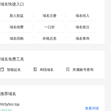
安全
畅自然，细节丰富
高表现力语音合成大模型，语音克隆听感自然
我要投诉
PolarDB
域名快捷入口
上云场景组合购
Milvus 弹性伸缩功能新增节
伴
漫剧创作，剧本、分镜、视频高效生成
100%兼容MySQL、PostgreSQL，兼容Oracle，支持集中和分布式
覆盖90%+业务场景，专享组合折扣价
点支持范围
2V
VPN
Fun-ASR
新人权益
域名注册
域名转入
文戏情感细腻自然，动作戏激烈拳拳到肉，实现更强表演能力
支持中英文自由切换，具备更强的噪声鲁棒性
ernetes 版 ACK
云聚AI 严选权益
AI 原生数据库服务发布
SSL 证书
，一键激活高效办公新体验
理容器应用的 K8s 服务
精选AI产品，从模型到应用全链提效
Agent 数据网关
域名续费
一口价
域名抢注
堡垒机
AI 用量加速计划
云原生数据库 PolarDB
应用
域名回购
价格总览
防火墙
域名查询
、识别商机，让客服更高效、服务更出色。
新老同享，达量后返
Agentic Database 发布
千问办公
主机安全
NEW
的智能体编程平台
一站式AI生产力平台
域名免费工具
AI 应用及服务市场
伶鹊
企业级人与Agent协作平台，接入和调度多个数字员工
智能客服平台，对话机器人、对话分析、智能外呼
智能起名
AI找域名
所属账号查询
AI 应用
大模型服务平台百炼 - 全妙
大模型
应用创作平台
多模态内容创作工具，已接入 DeepSeek
自然语言处理
推荐域名
数据标注
htr3y5cc.top
机器学习
查看详情