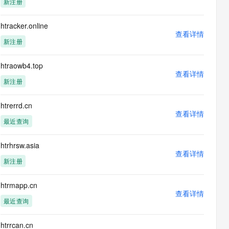
新注册
息提取
与 AI 智能体进行实时音视频通话
从文本、图片、视频中提取结构化的属性信息
构建支持视频理解的 AI 音视频实时通话应用
htracker.online
查看详情
t.diy 一步搞定创意建站
构建大模型应用的安全防护体系
新注册
通过自然语言交互简化开发流程,全栈开发支持
通过阿里云安全产品对 AI 应用进行安全防护
htraowb4.top
查看详情
新注册
htrerrd.cn
查看详情
最近查询
htrhrsw.asia
查看详情
新注册
htrmapp.cn
查看详情
最近查询
htrrcan.cn