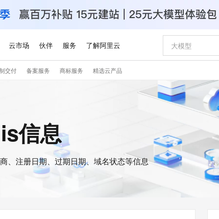
云市场
伙伴
服务
了解阿里云
制交付
备案服务
商标服务
精选云产品
AI 特惠
数据与 API
成为产品伙伴
企业增值服务
最佳实践
价格计算器
AI 场景体
基础软件
产品伙伴合
阿里云认证
市场活动
配置报价
大模型
自助选配和估算价格
新方式
睿译宝，AI翻译排版一步到位
智启 AI 普惠权益
产品生态集成认证中心
企业支持计划
云上春晚
域名与网站
千问官方 MaaS 平台，为开发者和 Agent 而生，新用户赠送 1 亿 + tokens 额度
Qwen Aud
AI Coding
阿里云Maa
2026 阿里云
云服务器 E
为企业打
数据集
Windows
大模型认证
模型
NEW
NEW
交付可用成果
值低价云产品抢先购
上传文档即自动完成翻译和格式还原
至高享 1亿+免费 tokens，加速 Al 应用落地
提供智能易用的域名与建站服务
智能编程，一键
安全可靠、
ois信息
产品生态伙伴
专家技术服务
云上奥运之旅
弹性计算合作
阿里云中企出
手机三要素
宝塔 Linux
全部认证
价格优势
有专属领域专家
GLM-5.2：长任务时代开源旗舰模型
阿里云 OPC 创新助力计划
千问大模型
即刻拥有 DeepS
AI 电商营销
对象存储 O
大模型
产品生态伙伴工作台
企业增值服务台
云栖战略参考
云存储合作计
云栖大会
身份实名认证
CentOS
训练营
推动算力普惠，释放技术红利
最高返9万
多领域专家智能体,一键组建 AI 虚拟交付团队
快速构建应用程序和网站，即刻迈出上云第一步
至高百万元 Token 补贴，加速一人公司成长
多元化、高性能、安全可靠的大模型服务
真正可用的 1M 上下文,一次完成代码全链路开发
轻松解锁专属 Dee
从图文生成到
云上的中国
数据库合作计
活动全景
短信
Docker
图片和
商、注册日期、过期日期、域名状态等信息
站式影视创作平台
Hermes Agent，打造自进化智能体
Token Plan 模型订阅计划
数字证书管理服务（原SSL证书）
5 分钟轻松部署
AI 广告创作
无影云电脑
企业成长
NEW
信息公告
看见新力量
云网络合作计
OCR 文字识别
JAVA
证享300元代金券
可视化编排打通从文字构思到成片全链路闭环
全托管，含MySQL、PostgreSQL、SQL Server、MariaDB多引擎
自主进化，持久记忆，越用越聪明
Qwen3.8-Max 首发尝鲜，限时加量 10 倍，夜间低至2折
实现全站HTTPS，呈现可信的WEB访问
图文、视频一
随时随地安
Kimi-K3
HappyHors
NEW
魔搭 Mode
loud
服务实践
官网公告
Kimi 最新旗舰模型，长程编程与推理利器
让文字生成流
金融模力时刻
Salesforce O
版
发票查验
全能环境
Claude Code + GStack 打造工程团队
千问办公，限时限量积分加倍
Qoder
低代码高效构
AI 建站
短信服务
型
NEW
作计划
计划
创新中心
魔搭 ModelSc
健康状态
理服务
让AI从“聊天伙伴”进化为能干活的“数字员工”
安装技能 GStack，拥有专属 AI 工程团队
你的AI工作搭子，覆盖日常办公高频场景
面向真实软件的智能体编程平台
0 代码专业建
客户案例
天气预报查询
操作系统
Deepseek-v4-pro
HappyHors
态合作计划