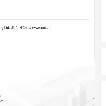
态智能体模型
旗舰 MoE 大模型，百万上下文与顶尖推理能力
图生视频，流
同享
万小智 AI 建站低至 15元/月
Qoder CN
AI 短剧/漫剧
云原生数据库 
快递物流查询
WordPress
成为服务伙
高校合作
点，立即开启云上创新
覆盖公网/内网、递归/权威、移动APP等全场景解析服务
送.CN域名，送备案服务码
基于千问大模型等，支持代码智能生成、研发智能问答
AI助力短剧
GLM-5.2
Wan2.7-T
Ubuntu
服务生态伙伴
视觉 Coding、空间感知、多模态思考等全面升级
1M上下文，专为长程任务能力而生
云工开物
企业应用
Works
Night Plan 支持 Qwen 3.8-Max
云原生大数据计算服务 MaxCompute
AI 办公
容器服务 Kub
NEW
Red Hat
30+ 款产品免费体验
Data Agent 驱动的一站式 Data+AI 开发治理平台
夜间 5 折，Qwen/Meoo/TokenPlan 客户专享
面向分析的企业级SaaS模式云数据仓库
AI智能应用
提供一站式管
科研合作
g Ltd. d/b/a HiChina (www.net.cn)
ERP
堂（旗舰版）
SUSE
智能客服
AI 应用构建
大模型原生
CRM
防护产品
2个月
自动承接线索
建站小程序
Qoder
大模型服务平台百炼-应用模版
OA 办公系统
HOT
NEW
面向真实软件
个人版上线、团队版降价；千问3.8-Max首发发尝鲜
丰富多元化的应用模版和解决方案
力提升
财税管理
模板建站
万有无界
大模型服务平台百炼-智能体
400电话
定制建站
的模型效果
灵活可视化地构建企业级 Agent
方案
广告营销
模板小程序
秒悟
人工智能平台 PAI
定制小程序
云端极速 AI 
新一代 AI 视频生成模型，深度适配广告营销等场景
AI Native 的算法工程平台，一站式完成建模、训练、推理服务部署
APP 开发
com
建站系统
com