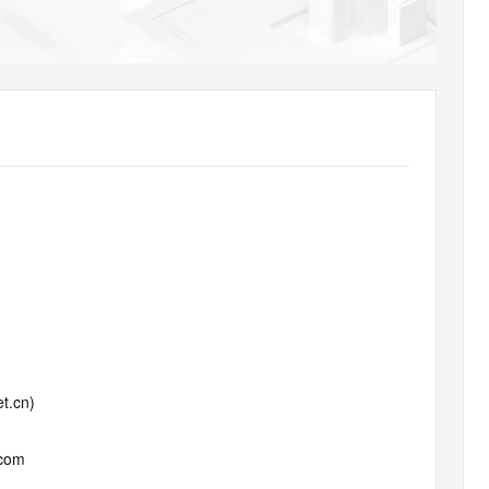
AI 应用
10分钟微调：让0.6B模型媲美235B模
多模态数据信
型
依托云原生高可用架构,实现Dify私有化部署
用1%尺寸在特定领域达到大模型90%以上效果
一个 AI 助手
超强辅助，Bol
即刻拥有 DeepSeek-R1 满血版
在企业官网、通讯软件中为客户提供 AI 客服
多种方案随心选，轻松解锁专属 DeepSeek
t.cn)
.com