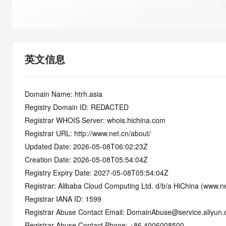
快速部署 Dify，高效搭建 
迁移与运维管理
10 分钟在聊天系统中增加
专有云
英文信息
Domain Name: htrh.asia
Registry Domain ID: REDACTED
Registrar WHOIS Server: whois.hichina.com
Registrar URL: http://www.net.cn/about/
Updated Date: 2026-05-08T06:02:23Z
Creation Date: 2026-05-08T05:54:04Z
Registry Expiry Date: 2027-05-08T05:54:04Z
Registrar: Alibaba Cloud Computing Ltd. d/b/a HiChina (www.ne
Registrar IANA ID: 1599
Registrar Abuse Contact Email: DomainAbuse@service.aliyun
Registrar Abuse Contact Phone: +86.4006008500