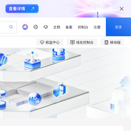
文档
备案
控制台
注册
登录
权益中心
域名控制台
移动端
验
作计划
器
AI 活动
专业服务
服务伙伴合作计划
开发者社区
加入我们
产品动态
服务平台百炼
阿里云 OPC 创新助力计划
一站式生成采购清单，支持单品或批量购买
io：打造专属 AI 语音助手
S产品伙伴计划（繁花）
峰会
CS
造的大模型服务与应用开发平台
一句话生成原生可编辑精美 PPT 文稿
AI 生产力先锋
Al MaaS 服务伙伴赋能合作
域名
博文
Careers
至高可申请百万元
Qwen3.8-Max 模型上线
开启高性价比 AI 编程新体验
弹性可伸缩的云计算服务
Qwen-Audio-3.0-Realtime 端到端实时语音角色扮演
输入一句话想法, 轻松生成专业的 PPT
先锋实践拓展 AI 生产力的边界
Token 补贴，五大权
计划
海大会
伙伴信用分合作计划
商标
问答
社会招聘
益加速 OPC 成功
eek-V4-Pro
SS
一键部署幻兽帕鲁游戏服务器
飞天发布时刻
HOT
Open Search 向量检索版支
划
备案
电子书
校园招聘
pSeek-V4-Pro
视频创作，一键激活电商全链路生产力
稳定、安全、高性价比、高性能的云存储服务
一键购买专属联机服务器，轻松开启游戏
所见，即是所愿
持视频检索 Pipeline 功能
更多支持
划
公司注册
镜像站
视频生成
语音识别与合成
专属 QwenPaw
漫剧工坊：一站式动画创作平台
AI 实训营
HOT
应用身份服务 (IDaaS)
合作伙伴培训与认证
划
上云迁移
站生成，高效打造优质广告素材
全接入的云上超级电脑
从聊天伙伴进化为能主动干活的本地数字员工
快速生产连贯的高质量长漫剧
从基础到进阶，Agent 创客手把手教你
OpenClaw 管理能力上线
e-1.1-T2V
Qwen3-TTS-Flash
lScope
我要反馈
查询合作伙伴
畅细腻的高质量视频
离线语音合成大模型，多语言方言自适应，低延迟高稳定
n Alibaba Cloud ISV 合作
代维服务
建企业门户网站
10 分钟搭建微信、支付宝小程序
MaxCompute MaxFrame 提
创新加速
ope
登录合作伙伴管理后台
我要建议
站，无忧落地极速上线
以可视化方式快速构建移动和 PC 门户网站
国内短信简单易用，安全可靠，秒级触达，全球覆盖200+国家和地区。
高效部署网站，快速应用到小程序
供自动弹性内存功能
e-1.1-I2V
Cosyvoice-V3-Flash