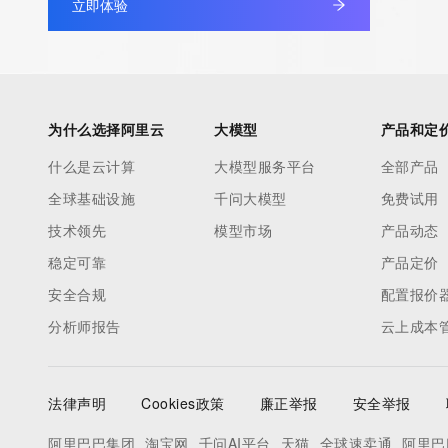
立即体验
Admin Street: REDACTED
Admin City: REDACTED
Admin State/Province: REDACTED
Admin Postal Code: REDACTED
Admin Country: REDACTED
为什么选择阿里云
大模型
产品和定
Admin Phone: REDACTED
什么是云计算
大模型服务平台
全部产品
Admin Phone Ext: REDACTED
全球基础设施
千问大模型
免费试用
Admin Fax: REDACTED
Admin Fax Ext: REDACTED
技术领先
模型市场
产品动态
Admin Email: REDACTED
稳定可靠
产品定价
Registry Tech ID: REDACTED
安全合规
配置报价
Tech Name: REDACTED
分析师报告
云上成本
Tech Organization: REDACTED
Tech Street: REDACTED
Tech City: REDACTED
法律声明
Cookies政策
廉正举报
安全举报
Tech State/Province: REDACTED
Tech Postal Code: REDACTED
阿里巴巴集团
淘宝网
千问AI平台
天猫
全球速卖通
阿里巴