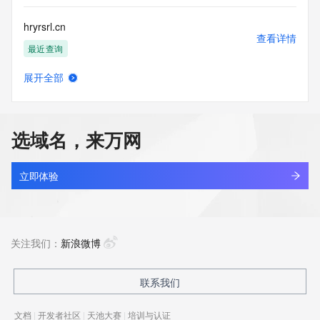
hryrsrl.cn
查看详情
最近查询
展开全部
hryyz.com
查看详情
新注册
选域名，来万网
hryzv.cn
查看详情
最近查询
立即体验
hryzxld.cn
查看详情
最近查询
关注我们：
新浪微博
kingsun.cn
联系我们
查看详情
最近查询
文档
|
开发者社区
|
天池大赛
|
培训与认证