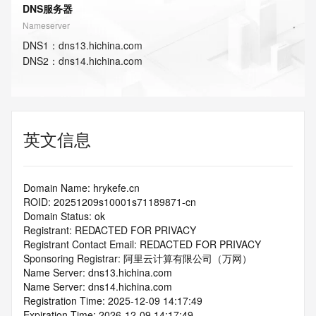
DNS服务器
Nameserver
DNS
1
：
dns13.hichina.com
DNS
2
：
dns14.hichina.com
英文信息
Domain Name: hrykefe.cn
ROID: 20251209s10001s71189871-cn
Domain Status: ok
Registrant: REDACTED FOR PRIVACY
Registrant Contact Email: REDACTED FOR PRIVACY
Sponsoring Registrar: 阿里云计算有限公司（万网）
Name Server: dns13.hichina.com
Name Server: dns14.hichina.com
Registration Time: 2025-12-09 14:17:49
Expiration Time: 2026-12-09 14:17:49