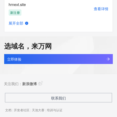
hrnext.site
查看详情
新注册
展开全部
hrninvestment.com
查看详情
最近查询
选域名，来万网
hrnppq.cn
查看详情
最近查询
立即体验
hrnwl.cn
查看详情
最近查询
关注我们：
新浪微博
hrnxie.xin
联系我们
查看详情
新注册
文档
|
开发者社区
|
天池大赛
|
培训与认证