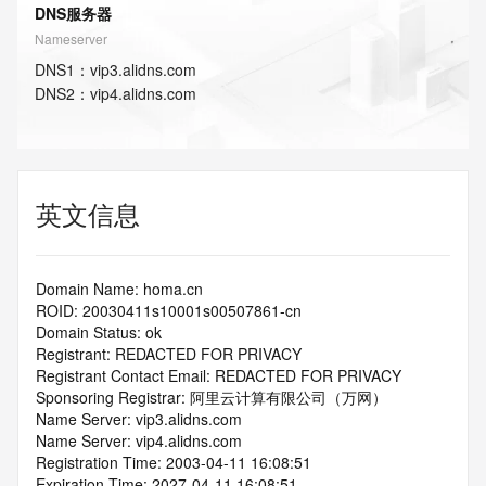
DNS服务器
Nameserver
DNS
1
：
vip3.alidns.com
DNS
2
：
vip4.alidns.com
英文信息
Domain Name: homa.cn
ROID: 20030411s10001s00507861-cn
Domain Status: ok
Registrant: REDACTED FOR PRIVACY
Registrant Contact Email: REDACTED FOR PRIVACY
Sponsoring Registrar: 阿里云计算有限公司（万网）
Name Server: vip3.alidns.com
Name Server: vip4.alidns.com
Registration Time: 2003-04-11 16:08:51
Expiration Time: 2027-04-11 16:08:51