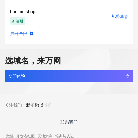
homcm.shop
查看详情
新注册
展开全部
homdsg.com
查看详情
新注册
选域名，来万网
home-6a.com
查看详情
新注册
立即体验
home-86agstake.com
查看详情
新注册
关注我们：
新浪微博
home-86agstakesports.com
联系我们
查看详情
新注册
文档
|
开发者社区
|
天池大赛
|
培训与认证