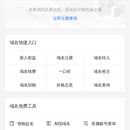
未查询到注册信息，该域名可能尚未注册
立即注册查询
域名快捷入口
新人权益
域名注册
域名转入
域名续费
一口价
域名抢注
域名回购
价格总览
域名查询
域名免费工具
智能起名
AI找域名
所属账号查询