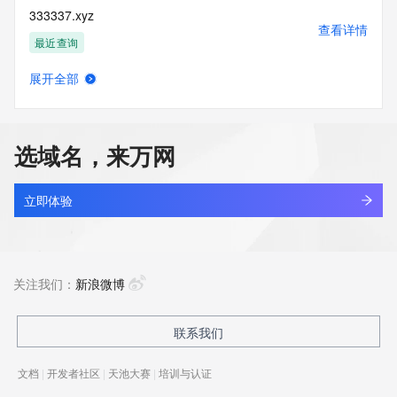
333337.xyz
查看详情
最近查询
展开全部
19800503.xyz
查看详情
最近查询
选域名，来万网
131910.xyz
查看详情
最近查询
立即体验
linkinternal.xyz
查看详情
最近查询
关注我们：
新浪微博
5431866.xyz
联系我们
查看详情
最近查询
文档
|
开发者社区
|
天池大赛
|
培训与认证