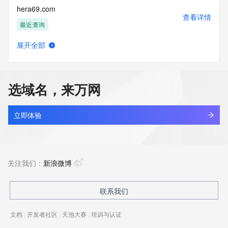
hera69.com
查看详情
最近查询
展开全部
herahbfdha.top
查看详情
最近查询
选域名，来万网
herambo.com
查看详情
最近查询
立即体验
herashaw.cn
查看详情
最近查询
关注我们：
新浪微博
herat.site
联系我们
查看详情
新注册
文档
|
开发者社区
|
天池大赛
|
培训与认证