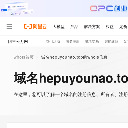
大模型
产品
解决方案
权益
定价
阿里云万网
热门活动
域名注册
域名交易
智能建站
定
大模型
产品
解决方案
权益
定价
云市场
伙伴
服务
了解阿里云
精选产品
精选解决方案
普惠上云
产品定价
精选商城
成为销售伙伴
售前咨询
为什么选择阿里云
千问AI平台
whois首页
>
域名hepuyounao.top的whois信息
了解云产品的定价详情
大模型服务平台百炼
千问办公，解锁你的工作
普惠上云 官方力荐
分销伙伴
在线服务
网站建设
什么是云计算
大
大模型服务与应用平台
企业级Agent产品，直接
云服务器38元/年起，超
域名hepuyounao.t
咨询伙伴
多端小程序
技术领先
云上成本管理
售后服务
轻量应用服务器
Agency Agents：拥
官方推荐返现计划
大模型
精选产品
精选解决方案
Salesforce 国际版订阅
稳定可靠
管理和优化成本
推荐新用户得奖励，单订单
销售伙伴合作计划
自助服务
友盟天域
安全合规
人工智能与机器学习
AI
文本生成
在这里，您可以了解一个域名的注册信息、所有者、注册
云数据库 RDS
HappyHorse 打造一
云工开物
无影生态合作计划
在线服务
观测云
分析师报告
高校专属算力普惠，学生认
计算
互联网应用开发
Qwen3.8-Max
HOT
Salesforce On Alibaba C
工单服务
智能体时代全能旗舰模型
Tuya 物联网平台阿里云
研究报告与白皮书
人工智能平台 PAI
快速拥有专属 OpenClaw
大模
Consulting Partner 合
大数据
容器
免费试用
短信专区
一站式AI开发、训练和推
蓝凌 OA
Qwen3.7-Plus
AI 大模型销售与服务生
现代化应用