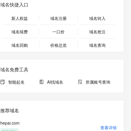
安全
畅自然，细节丰富
高表现力语音合成大模型，语音克隆听感自然
我要投诉
PolarDB
域名快捷入口
上云场景组合购
Milvus 弹性伸缩功能新增节
伴
漫剧创作，剧本、分镜、视频高效生成
100%兼容MySQL、PostgreSQL，兼容Oracle，支持集中和分布式
覆盖90%+业务场景，专享组合折扣价
点支持范围
2V
VPN
Fun-ASR
新人权益
域名注册
域名转入
文戏情感细腻自然，动作戏激烈拳拳到肉，实现更强表演能力
支持中英文自由切换，具备更强的噪声鲁棒性
ernetes 版 ACK
云聚AI 严选权益
AI 原生数据库服务发布
SSL 证书
，一键激活高效办公新体验
理容器应用的 K8s 服务
精选AI产品，从模型到应用全链提效
Agent 数据网关
域名续费
一口价
域名抢注
堡垒机
AI 用量加速计划
云原生数据库 PolarDB
应用
域名回购
价格总览
防火墙
域名查询
、识别商机，让客服更高效、服务更出色。
新老同享，达量后返
Agentic Database 发布
千问办公
主机安全
NEW
的智能体编程平台
一站式AI生产力平台
域名免费工具
AI 应用及服务市场
伶鹊
企业级人与Agent协作平台，接入和调度多个数字员工
智能客服平台，对话机器人、对话分析、智能外呼
智能起名
AI找域名
所属账号查询
AI 应用
大模型服务平台百炼 - 全妙
大模型
应用创作平台
多模态内容创作工具，已接入 DeepSeek
自然语言处理
推荐域名
数据标注
hepai.com
机器学习
查看详情