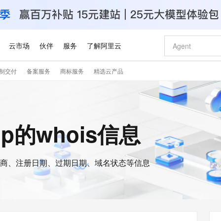
云市场
伙伴
服务
了解阿里云
制交付
备案服务
商标服务
精选云产品
AI 特惠
数据与 API
成为产品伙伴
企业增值服务
最佳实践
价格计算器
AI 场景体
基础软件
产品伙伴合
阿里云认证
市场活动
配置报价
大模型
自助选配和估算价格
新方式
睿译宝，AI翻译排版一步到位
智启 AI 普惠权益
产品生态集成认证中心
企业支持计划
云上春晚
域名与网站
千问官方 MaaS 平台，为开发者和 Agent 而生，新用户赠送 1 亿 + tokens 额度
Qwen Aud
AI Coding
阿里云Maa
2026 阿里云
云服务器 E
为企业打
数据集
Windows
大模型认证
模型
NEW
NEW
交付可用成果
值低价云产品抢先购
上传文档即自动完成翻译和格式还原
至高享 1亿+免费 tokens，加速 Al 应用落地
提供智能易用的域名与建站服务
智能编程，一键
安全可靠、
op的whois信息
产品生态伙伴
专家技术服务
云上奥运之旅
弹性计算合作
阿里云中企出
手机三要素
宝塔 Linux
全部认证
价格优势
有专属领域专家
GLM-5.2：长任务时代开源旗舰模型
阿里云 OPC 创新助力计划
千问大模型
即刻拥有 DeepS
AI 电商营销
对象存储 O
大模型
产品生态伙伴工作台
企业增值服务台
云栖战略参考
云存储合作计
云栖大会
身份实名认证
CentOS
训练营
推动算力普惠，释放技术红利
最高返9万
多领域专家智能体,一键组建 AI 虚拟交付团队
快速构建应用程序和网站，即刻迈出上云第一步
至高百万元 Token 补贴，加速一人公司成长
多元化、高性能、安全可靠的大模型服务
真正可用的 1M 上下文,一次完成代码全链路开发
轻松解锁专属 Dee
从图文生成到
云上的中国
数据库合作计
活动全景
短信
Docker
图片和
商、注册日期、过期日期、域名状态等信息
站式影视创作平台
Hermes Agent，打造自进化智能体
Token Plan 模型订阅计划
数字证书管理服务（原SSL证书）
5 分钟轻松部署
AI 广告创作
无影云电脑
企业成长
NEW
信息公告
看见新力量
云网络合作计
OCR 文字识别
JAVA
证享300元代金券
可视化编排打通从文字构思到成片全链路闭环
全托管，含MySQL、PostgreSQL、SQL Server、MariaDB多引擎
自主进化，持久记忆，越用越聪明
Qwen3.8-Max 首发尝鲜，限时加量 10 倍，夜间低至2折
实现全站HTTPS，呈现可信的WEB访问
图文、视频一
随时随地安
Kimi-K3
HappyHors
NEW
魔搭 Mode
loud
服务实践
官网公告
Kimi 最新旗舰模型，长程编程与推理利器
让文字生成流
金融模力时刻
Salesforce O
版
发票查验
全能环境
Claude Code + GStack 打造工程团队
千问办公，限时限量积分加倍
Qoder
低代码高效构
AI 建站
短信服务
型
NEW
作计划
计划
创新中心
魔搭 ModelSc
健康状态
理服务
让AI从“聊天伙伴”进化为能干活的“数字员工”
安装技能 GStack，拥有专属 AI 工程团队
你的AI工作搭子，覆盖日常办公高频场景
面向真实软件的智能体编程平台
0 代码专业建
客户案例
天气预报查询
操作系统
Deepseek-v4-pro
HappyHors
态合作计划