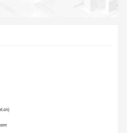
AI 应用
10分钟微调：让0.6B模型媲美235B模
多模态数据信
型
依托云原生高可用架构,实现Dify私有化部署
用1%尺寸在特定领域达到大模型90%以上效果
一个 AI 助手
超强辅助，Bol
即刻拥有 DeepSeek-R1 满血版
在企业官网、通讯软件中为客户提供 AI 客服
多种方案随心选，轻松解锁专属 DeepSeek
t.cn)
.com