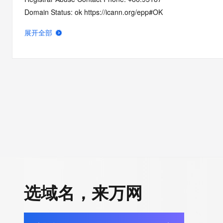
Domain Status: ok https://icann.org/epp#OK
Registry Registrant ID: REDACTED FOR PRIVACY
展开全部
Registrant Name: REDACTED FOR PRIVACY
Registrant Organization: REDACTED FOR PRIVACY
Registrant Street:  REDACTED FOR PRIVACY
Registrant City: REDACTED FOR PRIVACY
Registrant State/Province: guang xi
Registrant Postal Code: REDACTED FOR PRIVACY
Registrant Country: CN
Registrant Phone: REDACTED FOR PRIVACY
Registrant Phone Ext: REDACTED FOR PRIVACY
Registrant Fax: REDACTED FOR PRIVACY
Registrant Fax Ext: REDACTED FOR PRIVACY
Registrant Email: Please query the RDDS service of the Registrar
选域名，来万网
how to contact the Registrant, Admin, or Tech contact of the 
Registry Admin ID: REDACTED FOR PRIVACY
Admin Name: 