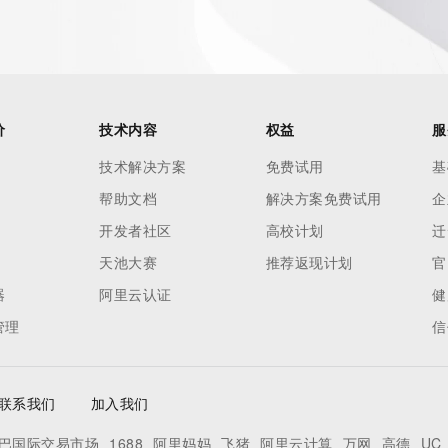
价
技术内容
权益
服
技术解决方案
免费试用
基
帮助文档
解决方案免费试用
企
开发者社区
高校计划
迁
天池大赛
推荐返现计划
官
器
阿里云认证
健
管理
信
联系我们
加入我们
巴国际交易市场
1688
阿里妈妈
飞猪
阿里云计算
万网
高德
UC