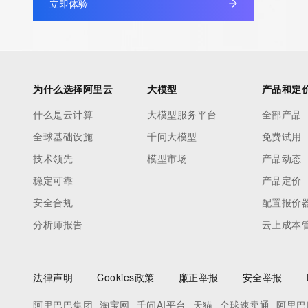
立即体验
Admin Organization: 
Admin Street: 
Admin City: 
Admin State/Province: 
Admin Postal Code: 
为什么选择阿里云
大模型
产品和定
Admin Country: 
什么是云计算
大模型服务平台
全部产品
Admin Phone: 
全球基础设施
千问大模型
免费试用
Admin Phone Ext: 
Admin Fax: 
技术领先
模型市场
产品动态
Admin Fax Ext: 
稳定可靠
产品定价
Admin Email: 
安全合规
配置报价
Registry Tech ID: REDACTED FOR PRIVACY
分析师报告
云上成本
Tech Name: 
Tech Organization: 
Tech Street: 
法律声明
Cookies政策
廉正举报
安全举报
Tech City: 
Tech State/Province: 
阿里巴巴集团
淘宝网
千问AI平台
天猫
全球速卖通
阿里巴