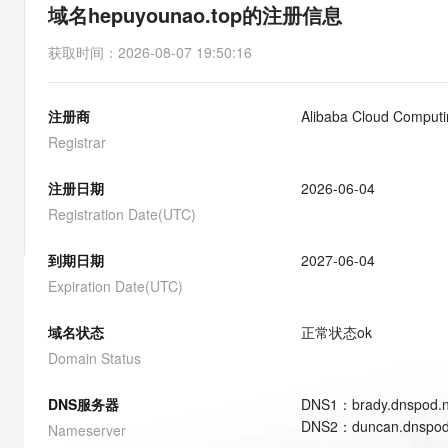
存储
天池大赛
能看、能想、能动手的多模
域名hepuyounao.top的注册信息
云解析DNS
解决方案免费试用 新老
电子合同
最高领取价值200元试用
安全
网络与CDN
AI 算法大赛
Qwen3-VL-Plus
获取时间
：
2026-08-07 19:50:16
畅捷通
大数据开发治理平台 Data
AI 产品 免费试用
网络
安全
云开发大赛
Tableau 订阅
1亿+ 大模型 tokens 和 
注册商
Alibaba Cloud Computin
可观测
入门学习赛
中间件
AI空中课堂在线直播课
云防火墙
140+云产品 免费试用
Registrar
大模型服务
上云与迁云
云原生的云上边界网络安全
产品新客免费试用，最长1
数据库
生态解决方案
注册日期
2026-06-04
千问AI平台-Token Plan
企业出海
大模型ACA认证体验
大数据计算
Registration Date(UTC)
助力企业全员 AI 认知与能
行业生态解决方案
政企业务
媒体服务
千问AI平台-模型体验
到期日期
2027-06-04
开发者生态解决方案
在线体验全尺寸、多种模态
Expiration Date(UTC)
企业服务与云通信
AI 开发和 AI 应用解决
Happy 系列大模型
域名与网站
域名状态
正常状态
ok
Domain Status
终端用户计算
DNS服务器
DNS
1
：
brady.dnspod.
Serverless
大模型解决方案
DNS
2
：
duncan.dnspod
Nameserver
开发工具