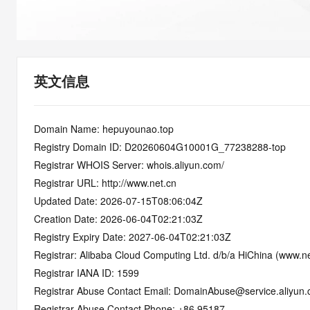
快速部署 Dify，高效搭建 
迁移与运维管理
10 分钟在聊天系统中增加
专有云
英文信息
Domain Name: hepuyounao.top
Registry Domain ID: D20260604G10001G_77238288-top
Registrar WHOIS Server: whois.aliyun.com/
Registrar URL: http://www.net.cn
Updated Date: 2026-07-15T08:06:04Z
Creation Date: 2026-06-04T02:21:03Z
Registry Expiry Date: 2027-06-04T02:21:03Z
Registrar: Alibaba Cloud Computing Ltd. d/b/a HiChina (www.ne
Registrar IANA ID: 1599
Registrar Abuse Contact Email: DomainAbuse@service.aliyun
Registrar Abuse Contact Phone: +86.95187