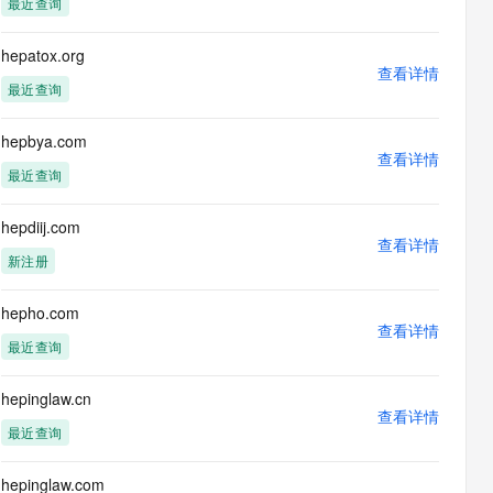
最近查询
息提取
与 AI 智能体进行实时音视频通话
从文本、图片、视频中提取结构化的属性信息
构建支持视频理解的 AI 音视频实时通话应用
hepatox.org
查看详情
t.diy 一步搞定创意建站
构建大模型应用的安全防护体系
最近查询
通过自然语言交互简化开发流程,全栈开发支持
通过阿里云安全产品对 AI 应用进行安全防护
hepbya.com
查看详情
最近查询
hepdiij.com
查看详情
新注册
hepho.com
查看详情
最近查询
hepinglaw.cn
查看详情
最近查询
hepinglaw.com