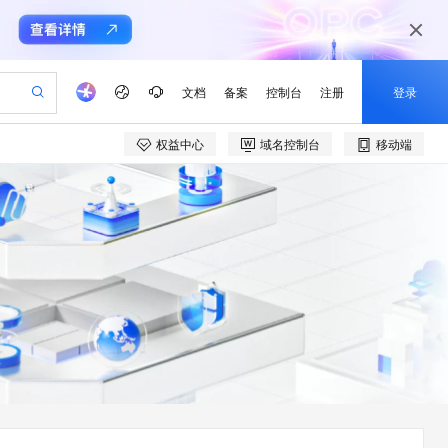
文档
备案
控制台
注册
登录
权益中心
域名控制台
移动端
验
作计划
器
AI 活动
专业服务
服务伙伴合作计划
开发者社区
加入我们
产品动态
服务平台百炼
阿里云 OPC 创新助力计划
一站式生成采购清单，支持单品或批量购买
io：打造专属 AI 语音助手
S产品伙伴计划（繁花）
峰会
CS
造的大模型服务与应用开发平台
一句话生成原生可编辑精美 PPT 文稿
AI 生产力先锋
Al MaaS 服务伙伴赋能合作
域名
博文
Careers
至高可申请百万元
Qwen3.8-Max 模型上线
开启高性价比 AI 编程新体验
弹性可伸缩的云计算服务
Qwen-Audio-3.0-Realtime 端到端实时语音角色扮演
输入一句话想法, 轻松生成专业的 PPT
先锋实践拓展 AI 生产力的边界
Token 补贴，五大权
计划
海大会
伙伴信用分合作计划
商标
问答
社会招聘
益加速 OPC 成功
eek-V4-Pro
SS
一键部署幻兽帕鲁游戏服务器
飞天发布时刻
HOT
Open Search 向量检索版支
划
备案
电子书
校园招聘
pSeek-V4-Pro
视频创作，一键激活电商全链路生产力
稳定、安全、高性价比、高性能的云存储服务
一键购买专属联机服务器，轻松开启游戏
所见，即是所愿
持视频检索 Pipeline 功能
更多支持
划
公司注册
镜像站
视频生成
语音识别与合成
专属 QwenPaw
漫剧工坊：一站式动画创作平台
AI 实训营
HOT
应用身份服务 (IDaaS)
合作伙伴培训与认证
划
上云迁移
站生成，高效打造优质广告素材
全接入的云上超级电脑
从聊天伙伴进化为能主动干活的本地数字员工
快速生产连贯的高质量长漫剧
从基础到进阶，Agent 创客手把手教你
OpenClaw 管理能力上线
e-1.1-T2V
Qwen3-TTS-Flash
lScope
我要反馈
查询合作伙伴
畅细腻的高质量视频
离线语音合成大模型，多语言方言自适应，低延迟高稳定
n Alibaba Cloud ISV 合作
代维服务
建企业门户网站
10 分钟搭建微信、支付宝小程序
MaxCompute MaxFrame 提
创新加速
ope
登录合作伙伴管理后台
我要建议
站，无忧落地极速上线
以可视化方式快速构建移动和 PC 门户网站
国内短信简单易用，安全可靠，秒级触达，全球覆盖200+国家和地区。
高效部署网站，快速应用到小程序
供自动弹性内存功能
e-1.1-I2V
Cosyvoice-V3-Flash