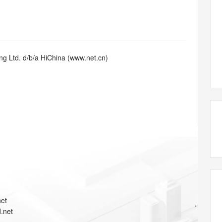
态智能体模型
旗舰 MoE 大模型，百万上下文与顶尖推理能力
图生视频，流
同享
万小智 AI 建站低至 15元/月
Qoder CN
AI 短剧/漫剧
云原生数据库 
快递物流查询
WordPress
成为服务伙
高校合作
点，立即开启云上创新
覆盖公网/内网、递归/权威、移动APP等全场景解析服务
送.CN域名，送备案服务码
基于千问大模型等，支持代码智能生成、研发智能问答
AI助力短剧
GLM-5.2
Wan2.7-T
Ubuntu
服务生态伙伴
视觉 Coding、空间感知、多模态思考等全面升级
1M上下文，专为长程任务能力而生
云工开物
企业应用
Works
Night Plan 支持 Qwen 3.8-Max
云原生大数据计算服务 MaxCompute
AI 办公
容器服务 Kub
NEW
Red Hat
30+ 款产品免费体验
Data Agent 驱动的一站式 Data+AI 开发治理平台
夜间 5 折，Qwen/Meoo/TokenPlan 客户专享
面向分析的企业级SaaS模式云数据仓库
AI智能应用
提供一站式管
科研合作
g Ltd. d/b/a HiChina (www.net.cn)
ERP
堂（旗舰版）
SUSE
智能客服
AI 应用构建
大模型原生
CRM
防护产品
2个月
自动承接线索
建站小程序
Qoder
大模型服务平台百炼-应用模版
OA 办公系统
HOT
NEW
面向真实软件
个人版上线、团队版降价；千问3.8-Max首发发尝鲜
丰富多元化的应用模版和解决方案
力提升
财税管理
模板建站
万有无界
大模型服务平台百炼-智能体
400电话
定制建站
的模型效果
灵活可视化地构建企业级 Agent
方案
广告营销
模板小程序
秒悟
人工智能平台 PAI
定制小程序
云端极速 AI 
新一代 AI 视频生成模型，深度适配广告营销等场景
AI Native 的算法工程平台，一站式完成建模、训练、推理服务部署
APP 开发
net
建站系统
.net