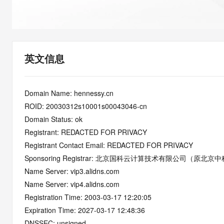
快速部署 Dify，高效搭建 
迁移与运维管理
10 分钟在聊天系统中增加
专有云
英文信息
Domain Name: hennessy.cn
ROID: 20030312s10001s00043046-cn
Domain Status: ok
Registrant: REDACTED FOR PRIVACY
Registrant Contact Email: REDACTED FOR PRIVACY
Sponsoring Registrar: 北京国科云计算技术有限公司（
Name Server: vip3.alidns.com
Name Server: vip4.alidns.com
Registration Time: 2003-03-17 12:20:05
Expiration Time: 2027-03-17 12:48:36
DNSSEC: unsigned