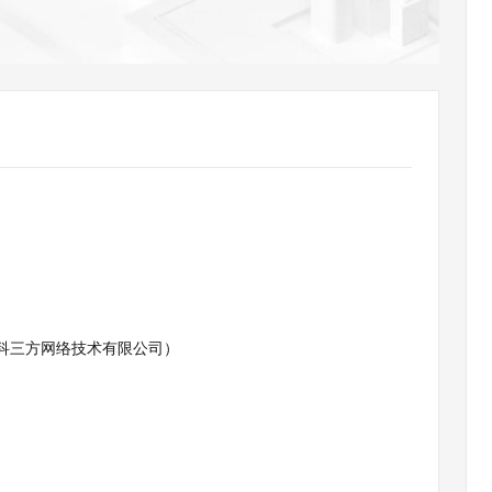
AI 应用
10分钟微调：让0.6B模型媲美235B模
多模态数据信
型
依托云原生高可用架构,实现Dify私有化部署
用1%尺寸在特定领域达到大模型90%以上效果
一个 AI 助手
超强辅助，Bol
即刻拥有 DeepSeek-R1 满血版
在企业官网、通讯软件中为客户提供 AI 客服
多种方案随心选，轻松解锁专属 DeepSeek
原北京中科三方网络技术有限公司）