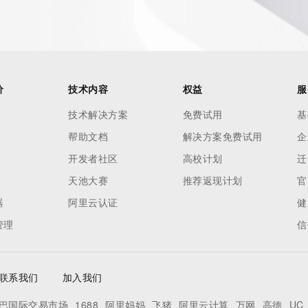
价
技术内容
权益
服
技术解决方案
免费试用
基
帮助文档
解决方案免费试用
企
开发者社区
高校计划
迁
天池大赛
推荐返现计划
官
器
阿里云认证
健
管理
信
联系我们
加入我们
巴国际交易市场
1688
阿里妈妈
飞猪
阿里云计算
万网
高德
UC