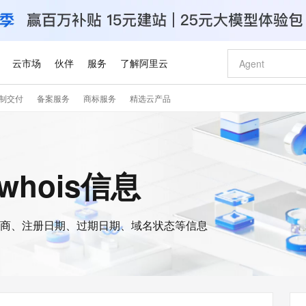
云市场
伙伴
服务
了解阿里云
制交付
备案服务
商标服务
精选云产品
AI 特惠
数据与 API
成为产品伙伴
企业增值服务
最佳实践
价格计算器
AI 场景体
基础软件
产品伙伴合
阿里云认证
市场活动
配置报价
大模型
自助选配和估算价格
新方式
睿译宝，AI翻译排版一步到位
智启 AI 普惠权益
产品生态集成认证中心
企业支持计划
云上春晚
域名与网站
千问官方 MaaS 平台，为开发者和 Agent 而生，新用户赠送 1 亿 + tokens 额度
Qwen Aud
AI Coding
阿里云Maa
2026 阿里云
云服务器 E
为企业打
数据集
Windows
大模型认证
模型
NEW
NEW
交付可用成果
值低价云产品抢先购
上传文档即自动完成翻译和格式还原
至高享 1亿+免费 tokens，加速 Al 应用落地
提供智能易用的域名与建站服务
智能编程，一键
安全可靠、
的whois信息
产品生态伙伴
专家技术服务
云上奥运之旅
弹性计算合作
阿里云中企出
手机三要素
宝塔 Linux
全部认证
价格优势
有专属领域专家
GLM-5.2：长任务时代开源旗舰模型
阿里云 OPC 创新助力计划
千问大模型
即刻拥有 DeepS
AI 电商营销
对象存储 O
大模型
产品生态伙伴工作台
企业增值服务台
云栖战略参考
云存储合作计
云栖大会
身份实名认证
CentOS
训练营
推动算力普惠，释放技术红利
最高返9万
多领域专家智能体,一键组建 AI 虚拟交付团队
快速构建应用程序和网站，即刻迈出上云第一步
至高百万元 Token 补贴，加速一人公司成长
多元化、高性能、安全可靠的大模型服务
真正可用的 1M 上下文,一次完成代码全链路开发
轻松解锁专属 Dee
从图文生成到
云上的中国
数据库合作计
活动全景
短信
Docker
图片和
商、注册日期、过期日期、域名状态等信息
站式影视创作平台
Hermes Agent，打造自进化智能体
Token Plan 模型订阅计划
数字证书管理服务（原SSL证书）
5 分钟轻松部署
AI 广告创作
无影云电脑
企业成长
NEW
信息公告
看见新力量
云网络合作计
OCR 文字识别
JAVA
证享300元代金券
可视化编排打通从文字构思到成片全链路闭环
全托管，含MySQL、PostgreSQL、SQL Server、MariaDB多引擎
自主进化，持久记忆，越用越聪明
Qwen3.8-Max 首发尝鲜，限时加量 10 倍，夜间低至2折
实现全站HTTPS，呈现可信的WEB访问
图文、视频一
随时随地安
Kimi-K3
HappyHors
NEW
魔搭 Mode
loud
服务实践
官网公告
Kimi 最新旗舰模型，长程编程与推理利器
让文字生成流
金融模力时刻
Salesforce O
版
发票查验
全能环境
Claude Code + GStack 打造工程团队
千问办公，限时限量积分加倍
Qoder
低代码高效构
AI 建站
短信服务
型
NEW
作计划
计划
创新中心
魔搭 ModelSc
健康状态
理服务
让AI从“聊天伙伴”进化为能干活的“数字员工”
安装技能 GStack，拥有专属 AI 工程团队
你的AI工作搭子，覆盖日常办公高频场景
面向真实软件的智能体编程平台
0 代码专业建
客户案例
天气预报查询
操作系统
Deepseek-v4-pro
HappyHors
态合作计划