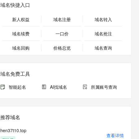
安全
畅自然，细节丰富
高表现力语音合成大模型，语音克隆听感自然
我要投诉
PolarDB
域名快捷入口
上云场景组合购
Milvus 弹性伸缩功能新增节
伴
漫剧创作，剧本、分镜、视频高效生成
100%兼容MySQL、PostgreSQL，兼容Oracle，支持集中和分布式
覆盖90%+业务场景，专享组合折扣价
点支持范围
2V
VPN
Fun-ASR
新人权益
域名注册
域名转入
文戏情感细腻自然，动作戏激烈拳拳到肉，实现更强表演能力
支持中英文自由切换，具备更强的噪声鲁棒性
ernetes 版 ACK
云聚AI 严选权益
AI 原生数据库服务发布
SSL 证书
，一键激活高效办公新体验
理容器应用的 K8s 服务
精选AI产品，从模型到应用全链提效
Agent 数据网关
域名续费
一口价
域名抢注
堡垒机
AI 用量加速计划
云原生数据库 PolarDB
应用
域名回购
价格总览
防火墙
域名查询
、识别商机，让客服更高效、服务更出色。
新老同享，达量后返
Agentic Database 发布
千问办公
主机安全
NEW
的智能体编程平台
一站式AI生产力平台
域名免费工具
AI 应用及服务市场
伶鹊
企业级人与Agent协作平台，接入和调度多个数字员工
智能客服平台，对话机器人、对话分析、智能外呼
智能起名
AI找域名
所属账号查询
AI 应用
大模型服务平台百炼 - 全妙
大模型
应用创作平台
多模态内容创作工具，已接入 DeepSeek
自然语言处理
推荐域名
数据标注
hen37t10.top
机器学习
查看详情