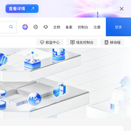
文档
备案
控制台
注册
登录
权益中心
域名控制台
移动端
验
作计划
器
AI 活动
专业服务
服务伙伴合作计划
开发者社区
加入我们
产品动态
服务平台百炼
阿里云 OPC 创新助力计划
一站式生成采购清单，支持单品或批量购买
io：打造专属 AI 语音助手
S产品伙伴计划（繁花）
峰会
CS
造的大模型服务与应用开发平台
一句话生成原生可编辑精美 PPT 文稿
AI 生产力先锋
Al MaaS 服务伙伴赋能合作
域名
博文
Careers
至高可申请百万元
Qwen3.8-Max 模型上线
开启高性价比 AI 编程新体验
弹性可伸缩的云计算服务
Qwen-Audio-3.0-Realtime 端到端实时语音角色扮演
输入一句话想法, 轻松生成专业的 PPT
先锋实践拓展 AI 生产力的边界
Token 补贴，五大权
计划
海大会
伙伴信用分合作计划
商标
问答
社会招聘
益加速 OPC 成功
eek-V4-Pro
SS
一键部署幻兽帕鲁游戏服务器
飞天发布时刻
HOT
Open Search 向量检索版支
划
备案
电子书
校园招聘
pSeek-V4-Pro
视频创作，一键激活电商全链路生产力
稳定、安全、高性价比、高性能的云存储服务
一键购买专属联机服务器，轻松开启游戏
所见，即是所愿
持视频检索 Pipeline 功能
更多支持
划
公司注册
镜像站
视频生成
语音识别与合成
专属 QwenPaw
漫剧工坊：一站式动画创作平台
AI 实训营
HOT
应用身份服务 (IDaaS)
合作伙伴培训与认证
划
上云迁移
站生成，高效打造优质广告素材
全接入的云上超级电脑
从聊天伙伴进化为能主动干活的本地数字员工
快速生产连贯的高质量长漫剧
从基础到进阶，Agent 创客手把手教你
OpenClaw 管理能力上线
e-1.1-T2V
Qwen3-TTS-Flash
lScope
我要反馈
查询合作伙伴
畅细腻的高质量视频
离线语音合成大模型，多语言方言自适应，低延迟高稳定
n Alibaba Cloud ISV 合作
代维服务
建企业门户网站
10 分钟搭建微信、支付宝小程序
MaxCompute MaxFrame 提
创新加速
ope
登录合作伙伴管理后台
我要建议
站，无忧落地极速上线
以可视化方式快速构建移动和 PC 门户网站
国内短信简单易用，安全可靠，秒级触达，全球覆盖200+国家和地区。
高效部署网站，快速应用到小程序
供自动弹性内存功能
e-1.1-I2V
Cosyvoice-V3-Flash