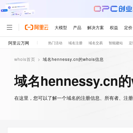
大模型
产品
解决方案
权益
定价
阿里云万网
热门活动
域名注册
域名交易
智能建站
定
大模型
产品
解决方案
权益
定价
云市场
伙伴
服务
了解阿里云
精选产品
精选解决方案
普惠上云
产品定价
精选商城
成为销售伙伴
售前咨询
为什么选择阿里云
千问AI平台
whois首页
>
域名hennessy.cn的whois信息
了解云产品的定价详情
大模型服务平台百炼
千问办公，解锁你的工作
普惠上云 官方力荐
分销伙伴
在线服务
网站建设
什么是云计算
大
大模型服务与应用平台
企业级Agent产品，直接
云服务器38元/年起，超
域名hennessy.cn
咨询伙伴
多端小程序
技术领先
云上成本管理
售后服务
轻量应用服务器
Agency Agents：拥
官方推荐返现计划
大模型
精选产品
精选解决方案
Salesforce 国际版订阅
稳定可靠
管理和优化成本
推荐新用户得奖励，单订单
销售伙伴合作计划
自助服务
友盟天域
安全合规
人工智能与机器学习
AI
文本生成
在这里，您可以了解一个域名的注册信息、所有者、注册
云数据库 RDS
HappyHorse 打造一
云工开物
无影生态合作计划
在线服务
观测云
分析师报告
高校专属算力普惠，学生认
计算
互联网应用开发
Qwen3.8-Max
HOT
Salesforce On Alibaba C
工单服务
智能体时代全能旗舰模型
Tuya 物联网平台阿里云
研究报告与白皮书
人工智能平台 PAI
快速拥有专属 OpenClaw
大模
Consulting Partner 合
大数据
容器
免费试用
短信专区
一站式AI开发、训练和推
蓝凌 OA
Qwen3.7-Plus
AI 大模型销售与服务生
现代化应用