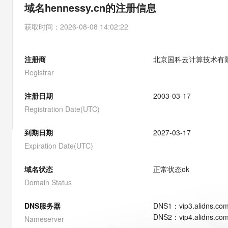
存储
天池大赛
能看、能想、能动手的多模
域名hennessy.cn的注册信息
云解析DNS
解决方案免费试用 新老
电子合同
最高领取价值200元试用
安全
网络与CDN
AI 算法大赛
Qwen3-VL-Plus
获取时间
：
2026-08-08 14:02:22
畅捷通
大数据开发治理平台 Data
AI 产品 免费试用
网络
安全
云开发大赛
Tableau 订阅
1亿+ 大模型 tokens 和 
注册商
北京国科云计算技术有
可观测
入门学习赛
中间件
AI空中课堂在线直播课
云防火墙
140+云产品 免费试用
Registrar
大模型服务
上云与迁云
云原生的云上边界网络安全
产品新客免费试用，最长1
数据库
生态解决方案
注册日期
2003-03-17
千问AI平台-Token Plan
企业出海
大模型ACA认证体验
大数据计算
Registration Date(UTC)
助力企业全员 AI 认知与能
行业生态解决方案
政企业务
媒体服务
千问AI平台-模型体验
到期日期
2027-03-17
开发者生态解决方案
在线体验全尺寸、多种模态
Expiration Date(UTC)
企业服务与云通信
AI 开发和 AI 应用解决
Happy 系列大模型
域名与网站
域名状态
正常状态
ok
Domain Status
终端用户计算
DNS服务器
DNS
1
：
vip3.alidns.co
Serverless
大模型解决方案
DNS
2
：
vip4.alidns.co
Nameserver
开发工具