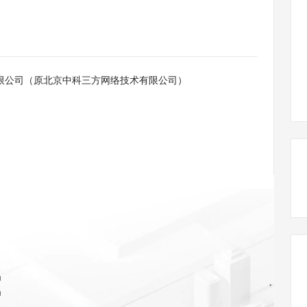
态智能体模型
旗舰 MoE 大模型，百万上下文与顶尖推理能力
图生视频，流
同享
万小智 AI 建站低至 15元/月
Qoder CN
AI 短剧/漫剧
云原生数据库 
快递物流查询
WordPress
成为服务伙
高校合作
点，立即开启云上创新
覆盖公网/内网、递归/权威、移动APP等全场景解析服务
送.CN域名，送备案服务码
基于千问大模型等，支持代码智能生成、研发智能问答
AI助力短剧
GLM-5.2
Wan2.7-T
Ubuntu
服务生态伙伴
视觉 Coding、空间感知、多模态思考等全面升级
1M上下文，专为长程任务能力而生
云工开物
企业应用
Works
Night Plan 支持 Qwen 3.8-Max
云原生大数据计算服务 MaxCompute
AI 办公
容器服务 Kub
NEW
Red Hat
30+ 款产品免费体验
Data Agent 驱动的一站式 Data+AI 开发治理平台
夜间 5 折，Qwen/Meoo/TokenPlan 客户专享
面向分析的企业级SaaS模式云数据仓库
AI智能应用
提供一站式管
科研合作
限公司（原北京中科三方网络技术有限公司）
ERP
堂（旗舰版）
SUSE
智能客服
AI 应用构建
大模型原生
CRM
防护产品
2个月
自动承接线索
建站小程序
Qoder
大模型服务平台百炼-应用模版
OA 办公系统
HOT
NEW
面向真实软件
个人版上线、团队版降价；千问3.8-Max首发发尝鲜
丰富多元化的应用模版和解决方案
力提升
财税管理
模板建站
万有无界
大模型服务平台百炼-智能体
400电话
定制建站
的模型效果
灵活可视化地构建企业级 Agent
方案
广告营销
模板小程序
秒悟
人工智能平台 PAI
定制小程序
云端极速 AI 
新一代 AI 视频生成模型，深度适配广告营销等场景
AI Native 的算法工程平台，一站式完成建模、训练、推理服务部署
APP 开发
m
建站系统
m