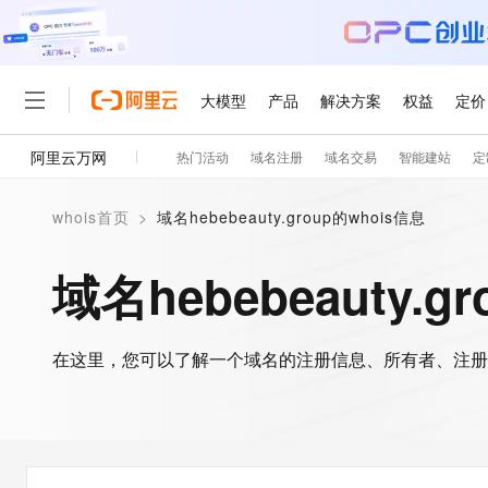
大模型
产品
解决方案
权益
定价
阿里云万网
热门活动
域名注册
域名交易
智能建站
定
大模型
产品
解决方案
权益
定价
云市场
伙伴
服务
了解阿里云
精选产品
精选解决方案
普惠上云
产品定价
精选商城
成为销售伙伴
售前咨询
为什么选择阿里云
千问AI平台
whois首页
>
域名hebebeauty.group的whois信息
了解云产品的定价详情
大模型服务平台百炼
千问办公，解锁你的工作
普惠上云 官方力荐
分销伙伴
在线服务
网站建设
什么是云计算
大
大模型服务与应用平台
企业级Agent产品，直接
云服务器38元/年起，超
域名hebebeauty.g
咨询伙伴
多端小程序
技术领先
云上成本管理
售后服务
轻量应用服务器
Agency Agents：拥
官方推荐返现计划
大模型
精选产品
精选解决方案
Salesforce 国际版订阅
稳定可靠
管理和优化成本
推荐新用户得奖励，单订单
销售伙伴合作计划
自助服务
友盟天域
安全合规
人工智能与机器学习
AI
文本生成
在这里，您可以了解一个域名的注册信息、所有者、注册
云数据库 RDS
HappyHorse 打造一
云工开物
无影生态合作计划
在线服务
观测云
分析师报告
高校专属算力普惠，学生认
计算
互联网应用开发
Qwen3.8-Max
HOT
Salesforce On Alibaba C
工单服务
智能体时代全能旗舰模型
Tuya 物联网平台阿里云
研究报告与白皮书
人工智能平台 PAI
快速拥有专属 OpenClaw
大模
Consulting Partner 合
大数据
容器
免费试用
短信专区
一站式AI开发、训练和推
蓝凌 OA
Qwen3.7-Plus
AI 大模型销售与服务生
现代化应用