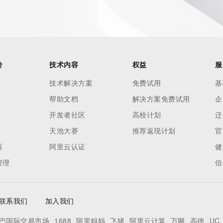
价
技术内容
权益
服
技术解决方案
免费试用
基
帮助文档
解决方案免费试用
企
开发者社区
高校计划
迁
天池大赛
推荐返现计划
官
器
阿里云认证
健
管理
信
联系我们
加入我们
巴国际交易市场
1688
阿里妈妈
飞猪
阿里云计算
万网
高德
UC