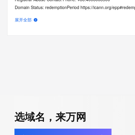
Domain Status: redemptionPeriod https://icann.org/epp#redem
Registry Registrant ID: REDACTED
展开全部
Registrant Name: REDACTED
Registrant Organization: shang hai hai bei li zhi hua zhuang pi
Registrant Street: REDACTED
Registrant City: REDACTED
Registrant State/Province: shang hai
Registrant Postal Code: REDACTED
Registrant Country: CN
Registrant Phone: REDACTED
Registrant Phone Ext: REDACTED
Registrant Fax: REDACTED
Registrant Fax Ext: REDACTED
Registrant Email: REDACTED
选域名，来万网
Registry Admin ID: REDACTED
Admin Name: REDACTED
Admin Organization: REDACTED