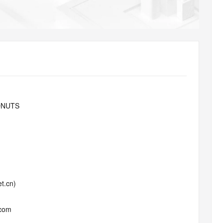
AI 应用
10分钟微调：让0.6B模型媲美235B模
多模态数据信
型
依托云原生高可用架构,实现Dify私有化部署
用1%尺寸在特定领域达到大模型90%以上效果
一个 AI 助手
超强辅助，Bol
即刻拥有 DeepSeek-R1 满血版
在企业官网、通讯软件中为客户提供 AI 客服
多种方案随心选，轻松解锁专属 DeepSeek
DONUTS
t.cn)
.com