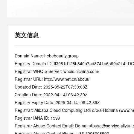
快速部署 Dify，高效搭建 
迁移与运维管理
10 分钟在聊天系统中增加
专有云
英文信息
Domain Name: hebebeauty.group
Registry Domain ID: ff3981d128b840b7ad8741e6a99b214f-
Registrar WHOIS Server: whois.hichina.com/
Registrar URL: http://www.net.cn/about/
Updated Date: 2025-05-22T07:30:08Z
Creation Date: 2022-04-14T06:42:39Z
Registry Expiry Date: 2025-04-14T06:42:39Z
Registrar: Alibaba Cloud Computing Ltd. d/b/a HiChina (www.ne
Registrar IANA ID: 1599
Registrar Abuse Contact Email: DomainAbuse@service.aliyun
Registrar Abuse Contact Phone: +86.4006008500