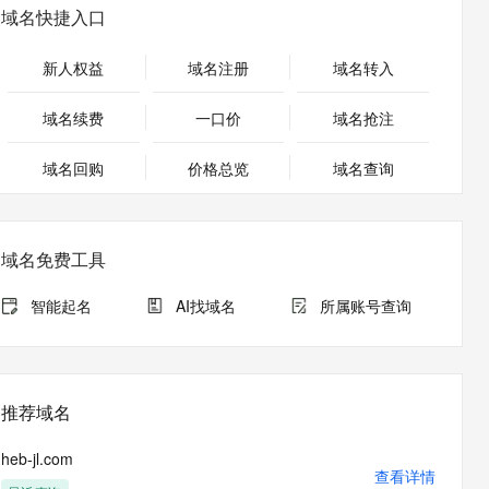
安全
畅自然，细节丰富
高表现力语音合成大模型，语音克隆听感自然
我要投诉
PolarDB
域名快捷入口
上云场景组合购
Milvus 弹性伸缩功能新增节
伴
漫剧创作，剧本、分镜、视频高效生成
100%兼容MySQL、PostgreSQL，兼容Oracle，支持集中和分布式
覆盖90%+业务场景，专享组合折扣价
点支持范围
2V
VPN
Fun-ASR
新人权益
域名注册
域名转入
文戏情感细腻自然，动作戏激烈拳拳到肉，实现更强表演能力
支持中英文自由切换，具备更强的噪声鲁棒性
ernetes 版 ACK
云聚AI 严选权益
AI 原生数据库服务发布
SSL 证书
，一键激活高效办公新体验
理容器应用的 K8s 服务
精选AI产品，从模型到应用全链提效
Agent 数据网关
域名续费
一口价
域名抢注
堡垒机
AI 用量加速计划
云原生数据库 PolarDB
应用
域名回购
价格总览
防火墙
域名查询
、识别商机，让客服更高效、服务更出色。
新老同享，达量后返
Agentic Database 发布
千问办公
主机安全
NEW
的智能体编程平台
一站式AI生产力平台
域名免费工具
AI 应用及服务市场
伶鹊
企业级人与Agent协作平台，接入和调度多个数字员工
智能客服平台，对话机器人、对话分析、智能外呼
智能起名
AI找域名
所属账号查询
AI 应用
大模型服务平台百炼 - 全妙
大模型
应用创作平台
多模态内容创作工具，已接入 DeepSeek
自然语言处理
推荐域名
数据标注
heb-jl.com
机器学习
查看详情