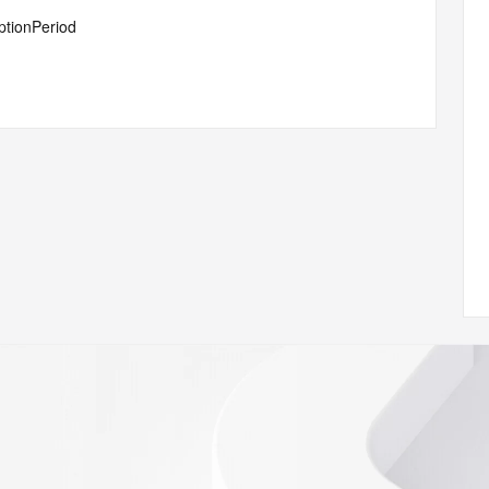
ptionPeriod
n you xian gong si