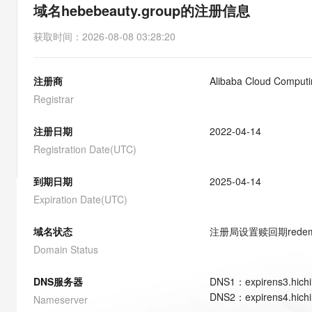
存储
天池大赛
能看、能想、能动手的多模
域名hebebeauty.group的注册信息
云解析DNS
解决方案免费试用 新老
电子合同
最高领取价值200元试用
安全
网络与CDN
AI 算法大赛
Qwen3-VL-Plus
获取时间
：
2026-08-08 03:28:20
畅捷通
大数据开发治理平台 Data
AI 产品 免费试用
网络
安全
云开发大赛
Tableau 订阅
1亿+ 大模型 tokens 和 
注册商
Alibaba Cloud Computin
可观测
入门学习赛
中间件
AI空中课堂在线直播课
云防火墙
140+云产品 免费试用
Registrar
大模型服务
上云与迁云
云原生的云上边界网络安全
产品新客免费试用，最长1
数据库
生态解决方案
注册日期
2022-04-14
千问AI平台-Token Plan
企业出海
大模型ACA认证体验
大数据计算
Registration Date(UTC)
助力企业全员 AI 认知与能
行业生态解决方案
政企业务
媒体服务
千问AI平台-模型体验
到期日期
2025-04-14
开发者生态解决方案
在线体验全尺寸、多种模态
Expiration Date(UTC)
企业服务与云通信
AI 开发和 AI 应用解决
Happy 系列大模型
域名与网站
域名状态
注册局设置赎回期
rede
Domain Status
终端用户计算
DNS服务器
DNS
1
：
expirens3.hich
Serverless
大模型解决方案
DNS
2
：
expirens4.hich
Nameserver
开发工具