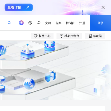
文档
备案
控制台
注册
登录
权益中心
域名控制台
移动端
验
作计划
器
AI 活动
专业服务
服务伙伴合作计划
开发者社区
加入我们
产品动态
服务平台百炼
阿里云 OPC 创新助力计划
一站式生成采购清单，支持单品或批量购买
io：打造专属 AI 语音助手
S产品伙伴计划（繁花）
峰会
CS
造的大模型服务与应用开发平台
一句话生成原生可编辑精美 PPT 文稿
AI 生产力先锋
Al MaaS 服务伙伴赋能合作
域名
博文
Careers
至高可申请百万元
Qwen3.8-Max 模型上线
开启高性价比 AI 编程新体验
弹性可伸缩的云计算服务
Qwen-Audio-3.0-Realtime 端到端实时语音角色扮演
输入一句话想法, 轻松生成专业的 PPT
先锋实践拓展 AI 生产力的边界
Token 补贴，五大权
计划
海大会
伙伴信用分合作计划
商标
问答
社会招聘
益加速 OPC 成功
eek-V4-Pro
SS
一键部署幻兽帕鲁游戏服务器
飞天发布时刻
HOT
Open Search 向量检索版支
划
备案
电子书
校园招聘
pSeek-V4-Pro
视频创作，一键激活电商全链路生产力
稳定、安全、高性价比、高性能的云存储服务
一键购买专属联机服务器，轻松开启游戏
所见，即是所愿
持视频检索 Pipeline 功能
更多支持
划
公司注册
镜像站
视频生成
语音识别与合成
专属 QwenPaw
漫剧工坊：一站式动画创作平台
AI 实训营
HOT
应用身份服务 (IDaaS)
合作伙伴培训与认证
划
上云迁移
站生成，高效打造优质广告素材
全接入的云上超级电脑
从聊天伙伴进化为能主动干活的本地数字员工
快速生产连贯的高质量长漫剧
从基础到进阶，Agent 创客手把手教你
OpenClaw 管理能力上线
e-1.1-T2V
Qwen3-TTS-Flash
lScope
我要反馈
查询合作伙伴
畅细腻的高质量视频
离线语音合成大模型，多语言方言自适应，低延迟高稳定
n Alibaba Cloud ISV 合作
代维服务
建企业门户网站
10 分钟搭建微信、支付宝小程序
MaxCompute MaxFrame 提
创新加速
ope
登录合作伙伴管理后台
我要建议
站，无忧落地极速上线
以可视化方式快速构建移动和 PC 门户网站
国内短信简单易用，安全可靠，秒级触达，全球覆盖200+国家和地区。
高效部署网站，快速应用到小程序
供自动弹性内存功能
e-1.1-I2V
Cosyvoice-V3-Flash