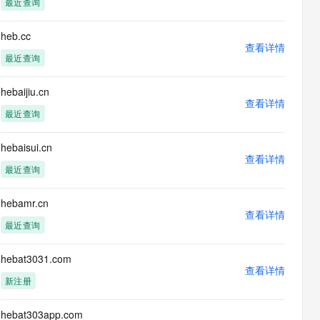
最近查询
息提取
与 AI 智能体进行实时音视频通话
从文本、图片、视频中提取结构化的属性信息
构建支持视频理解的 AI 音视频实时通话应用
heb.cc
查看详情
t.diy 一步搞定创意建站
构建大模型应用的安全防护体系
最近查询
通过自然语言交互简化开发流程,全栈开发支持
通过阿里云安全产品对 AI 应用进行安全防护
hebaijiu.cn
查看详情
最近查询
hebaisui.cn
查看详情
最近查询
hebamr.cn
查看详情
最近查询
hebat3031.com
查看详情
新注册
hebat303app.com