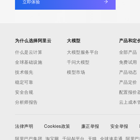
立即体验
Admin Street: REDACTED
Admin City: REDACTED
Admin State/Province: REDACTED
Admin Postal Code: REDACTED
Admin Country: REDACTED
为什么选择阿里云
大模型
产品和定
Admin Phone: REDACTED
什么是云计算
大模型服务平台
全部产品
Admin Phone Ext: REDACTED
全球基础设施
千问大模型
免费试用
Admin Fax: REDACTED
Admin Fax Ext: REDACTED
技术领先
模型市场
产品动态
Admin Email: REDACTED
稳定可靠
产品定价
Registry Tech ID: REDACTED
安全合规
配置报价
Tech Name: REDACTED
分析师报告
云上成本
Tech Organization: REDACTED
Tech Street: REDACTED
Tech City: REDACTED
法律声明
Cookies政策
廉正举报
安全举报
Tech State/Province: REDACTED
Tech Postal Code: REDACTED
阿里巴巴集团
淘宝网
千问AI平台
天猫
全球速卖通
阿里巴