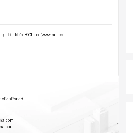
态智能体模型
旗舰 MoE 大模型，百万上下文与顶尖推理能力
图生视频，流
同享
万小智 AI 建站低至 15元/月
Qoder CN
AI 短剧/漫剧
云原生数据库 
快递物流查询
WordPress
成为服务伙
高校合作
点，立即开启云上创新
覆盖公网/内网、递归/权威、移动APP等全场景解析服务
送.CN域名，送备案服务码
基于千问大模型等，支持代码智能生成、研发智能问答
AI助力短剧
GLM-5.2
Wan2.7-T
Ubuntu
服务生态伙伴
视觉 Coding、空间感知、多模态思考等全面升级
1M上下文，专为长程任务能力而生
云工开物
企业应用
Works
Night Plan 支持 Qwen 3.8-Max
云原生大数据计算服务 MaxCompute
AI 办公
容器服务 Kub
NEW
Red Hat
30+ 款产品免费体验
Data Agent 驱动的一站式 Data+AI 开发治理平台
夜间 5 折，Qwen/Meoo/TokenPlan 客户专享
面向分析的企业级SaaS模式云数据仓库
AI智能应用
提供一站式管
科研合作
g Ltd. d/b/a HiChina (www.net.cn)
ERP
堂（旗舰版）
SUSE
智能客服
AI 应用构建
大模型原生
CRM
防护产品
2个月
自动承接线索
建站小程序
Qoder
大模型服务平台百炼-应用模版
OA 办公系统
HOT
NEW
面向真实软件
个人版上线、团队版降价；千问3.8-Max首发发尝鲜
丰富多元化的应用模版和解决方案
力提升
财税管理
模板建站
万有无界
大模型服务平台百炼-智能体
400电话
定制建站
的模型效果
灵活可视化地构建企业级 Agent
方案
广告营销
模板小程序
秒悟
人工智能平台 PAI
mptionPeriod
定制小程序
云端极速 AI 
新一代 AI 视频生成模型，深度适配广告营销等场景
AI Native 的算法工程平台，一站式完成建模、训练、推理服务部署
APP 开发
ina.com
建站系统
ina.com