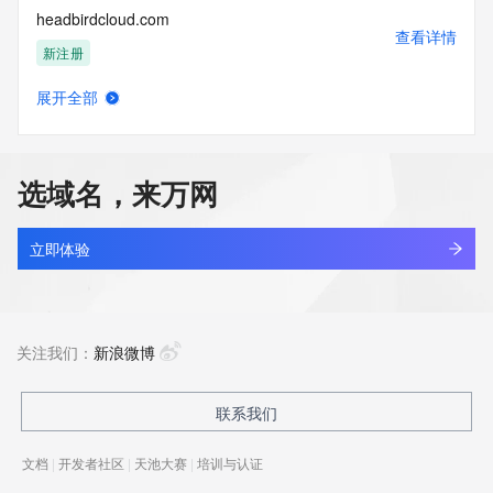
headbirdcloud.com
查看详情
新注册
展开全部
headhawk.cn
查看详情
最近查询
选域名，来万网
headhunter.cn
查看详情
最近查询
立即体验
headingpharm.com
查看详情
最近查询
关注我们：
新浪微博
headlampwasher.com
联系我们
查看详情
最近查询
文档
|
开发者社区
|
天池大赛
|
培训与认证