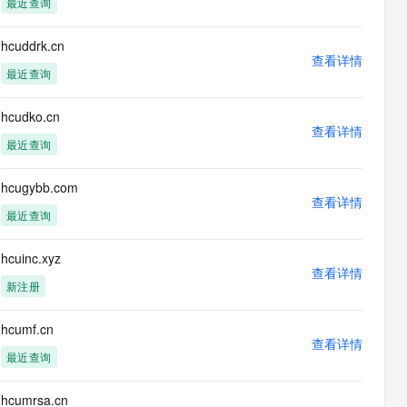
最近查询
息提取
与 AI 智能体进行实时音视频通话
从文本、图片、视频中提取结构化的属性信息
构建支持视频理解的 AI 音视频实时通话应用
hcuddrk.cn
查看详情
t.diy 一步搞定创意建站
构建大模型应用的安全防护体系
最近查询
通过自然语言交互简化开发流程,全栈开发支持
通过阿里云安全产品对 AI 应用进行安全防护
hcudko.cn
查看详情
最近查询
hcugybb.com
查看详情
最近查询
hcuinc.xyz
查看详情
新注册
hcumf.cn
查看详情
最近查询
hcumrsa.cn