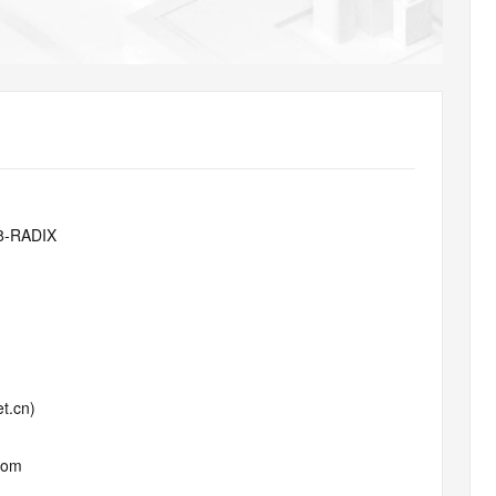
AI 应用
10分钟微调：让0.6B模型媲美235B模
多模态数据信
型
依托云原生高可用架构,实现Dify私有化部署
用1%尺寸在特定领域达到大模型90%以上效果
一个 AI 助手
超强辅助，Bol
即刻拥有 DeepSeek-R1 满血版
在企业官网、通讯软件中为客户提供 AI 客服
多种方案随心选，轻松解锁专属 DeepSeek
8-RADIX
t.cn)
com