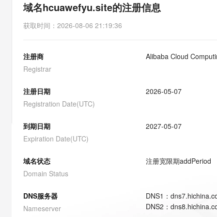
存储
天池大赛
能看、能想、能动手的多模
域名hcuawefyu.site的注册信息
云解析DNS
解决方案免费试用 新老
电子合同
最高领取价值200元试用
安全
网络与CDN
AI 算法大赛
Qwen3-VL-Plus
获取时间
：
2026-08-06 21:19:36
畅捷通
大数据开发治理平台 Data
AI 产品 免费试用
网络
安全
云开发大赛
Tableau 订阅
1亿+ 大模型 tokens 和 
注册商
Alibaba Cloud Computin
可观测
入门学习赛
中间件
AI空中课堂在线直播课
云防火墙
140+云产品 免费试用
Registrar
大模型服务
上云与迁云
云原生的云上边界网络安全
产品新客免费试用，最长1
数据库
生态解决方案
注册日期
2026-05-07
千问AI平台-Token Plan
企业出海
大模型ACA认证体验
大数据计算
Registration Date(UTC)
助力企业全员 AI 认知与能
行业生态解决方案
政企业务
媒体服务
千问AI平台-模型体验
到期日期
2027-05-07
开发者生态解决方案
在线体验全尺寸、多种模态
Expiration Date(UTC)
企业服务与云通信
AI 开发和 AI 应用解决
Happy 系列大模型
域名与网站
域名状态
注册宽限期
addPeriod
Domain Status
终端用户计算
DNS服务器
DNS
1
：
dns7.hichina.
Serverless
大模型解决方案
DNS
2
：
dns8.hichina.
Nameserver
开发工具