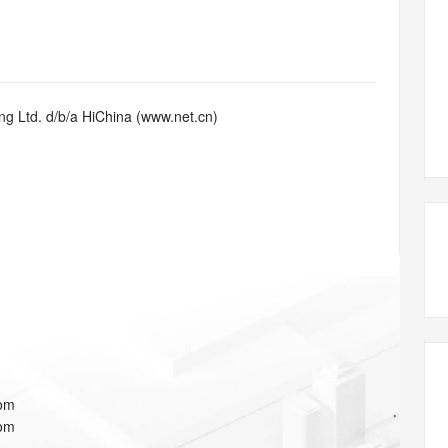
态智能体模型
旗舰 MoE 大模型，百万上下文与顶尖推理能力
图生视频，流
同享
万小智 AI 建站低至 15元/月
Qoder CN
AI 短剧/漫剧
云原生数据库 
快递物流查询
WordPress
成为服务伙
高校合作
点，立即开启云上创新
覆盖公网/内网、递归/权威、移动APP等全场景解析服务
送.CN域名，送备案服务码
基于千问大模型等，支持代码智能生成、研发智能问答
AI助力短剧
GLM-5.2
Wan2.7-T
Ubuntu
服务生态伙伴
视觉 Coding、空间感知、多模态思考等全面升级
1M上下文，专为长程任务能力而生
云工开物
企业应用
Works
Night Plan 支持 Qwen 3.8-Max
云原生大数据计算服务 MaxCompute
AI 办公
容器服务 Kub
NEW
Red Hat
30+ 款产品免费体验
Data Agent 驱动的一站式 Data+AI 开发治理平台
夜间 5 折，Qwen/Meoo/TokenPlan 客户专享
面向分析的企业级SaaS模式云数据仓库
AI智能应用
提供一站式管
科研合作
g Ltd. d/b/a HiChina (www.net.cn)
ERP
堂（旗舰版）
SUSE
智能客服
AI 应用构建
大模型原生
CRM
防护产品
2个月
自动承接线索
建站小程序
Qoder
大模型服务平台百炼-应用模版
OA 办公系统
HOT
NEW
面向真实软件
个人版上线、团队版降价；千问3.8-Max首发发尝鲜
丰富多元化的应用模版和解决方案
力提升
财税管理
模板建站
万有无界
大模型服务平台百炼-智能体
400电话
定制建站
的模型效果
灵活可视化地构建企业级 Agent
方案
广告营销
模板小程序
秒悟
人工智能平台 PAI
定制小程序
云端极速 AI 
新一代 AI 视频生成模型，深度适配广告营销等场景
AI Native 的算法工程平台，一站式完成建模、训练、推理服务部署
APP 开发
com
建站系统
com