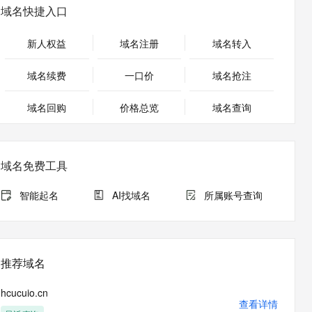
安全
畅自然，细节丰富
高表现力语音合成大模型，语音克隆听感自然
我要投诉
PolarDB
域名快捷入口
上云场景组合购
Milvus 弹性伸缩功能新增节
伴
漫剧创作，剧本、分镜、视频高效生成
100%兼容MySQL、PostgreSQL，兼容Oracle，支持集中和分布式
覆盖90%+业务场景，专享组合折扣价
点支持范围
2V
VPN
Fun-ASR
新人权益
域名注册
域名转入
文戏情感细腻自然，动作戏激烈拳拳到肉，实现更强表演能力
支持中英文自由切换，具备更强的噪声鲁棒性
ernetes 版 ACK
云聚AI 严选权益
AI 原生数据库服务发布
SSL 证书
，一键激活高效办公新体验
理容器应用的 K8s 服务
精选AI产品，从模型到应用全链提效
Agent 数据网关
域名续费
一口价
域名抢注
堡垒机
AI 用量加速计划
云原生数据库 PolarDB
应用
域名回购
价格总览
防火墙
域名查询
、识别商机，让客服更高效、服务更出色。
新老同享，达量后返
Agentic Database 发布
千问办公
主机安全
NEW
的智能体编程平台
一站式AI生产力平台
域名免费工具
AI 应用及服务市场
伶鹊
企业级人与Agent协作平台，接入和调度多个数字员工
智能客服平台，对话机器人、对话分析、智能外呼
智能起名
AI找域名
所属账号查询
AI 应用
大模型服务平台百炼 - 全妙
大模型
应用创作平台
多模态内容创作工具，已接入 DeepSeek
自然语言处理
推荐域名
数据标注
hcucuio.cn
机器学习
查看详情