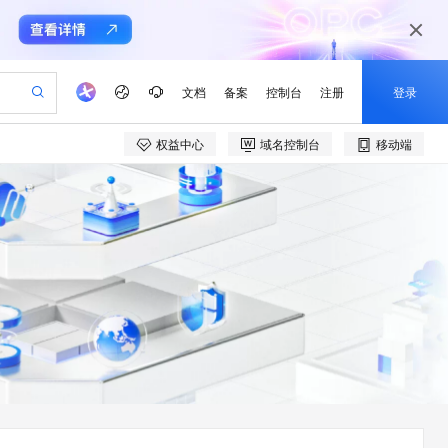
文档
备案
控制台
注册
登录
权益中心
域名控制台
移动端
验
作计划
器
AI 活动
专业服务
服务伙伴合作计划
开发者社区
加入我们
产品动态
服务平台百炼
阿里云 OPC 创新助力计划
一站式生成采购清单，支持单品或批量购买
可编辑精美 PPT 文稿
S产品伙伴计划（繁花）
峰会
CS
造的大模型服务与应用开发平台
Agency Agents：拥有专属领域专家
AI 生产力先锋
Al MaaS 服务伙伴赋能合作
域名
博文
Careers
至高可申请百万元
Qwen3.8-Max 模型上线
 轻松生成专业的 PPT
开启高性价比 AI 编程新体验
弹性可伸缩的云计算服务
先锋实践拓展 AI 生产力的边界
多领域专家智能体,一键组建 AI 虚拟交付团队
Token 补贴，五大权
计划
海大会
伙伴信用分合作计划
商标
问答
社会招聘
益加速 OPC 成功
帕鲁游戏服务器
SS
HappyHorse 打造一站式影视创作平台
飞天发布时刻
HOT
Open Search 向量检索版支
划
备案
电子书
校园招聘
联机服务器，轻松开启游戏
视频创作，一键激活电商全链路生产力
稳定、安全、高性价比、高性能的云存储服务
所见，即是所愿
持视频检索 Pipeline 功能
可视化编排打通从文字构思到成片全链路闭环
更多支持
划
公司注册
镜像站
视频生成
语音识别与合成
 智能体与工作流应用
漫剧工坊：一站式动画创作平台
AI 实训营
应用身份服务 (IDaaS)
合作伙伴培训与认证
划
上云迁移
站生成，高效打造优质广告素材
全接入的云上超级电脑
通过阿里云百炼高效搭建AI应用,助力高效开发
快速生产连贯的高质量长漫剧
从基础到进阶，Agent 创客手把手教你
OpenClaw 管理能力上线
e-1.1-T2V
Qwen3-TTS-Flash
lScope
我要反馈
查询合作伙伴
畅细腻的高质量视频
离线语音合成大模型，多语言方言自适应，低延迟高稳定
n Alibaba Cloud ISV 合作
代维服务
建企业门户网站
10 分钟搭建微信、支付宝小程序
MaxCompute MaxFrame 提
创新加速
ope
登录合作伙伴管理后台
我要建议
站，无忧落地极速上线
以可视化方式快速构建移动和 PC 门户网站
国内短信简单易用，安全可靠，秒级触达，全球覆盖200+国家和地区。
高效部署网站，快速应用到小程序
供自动弹性内存功能
e-1.1-I2V
Cosyvoice-V3-Flash