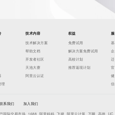
es and
rovided by
this
价
技术内容
权益
服
 lawful
技术解决方案
免费试用
基
ta
帮助文档
解决方案免费试用
企
pporting
开发者社区
高校计划
迁
dvertising
天池大赛
推荐返现计划
官
r
器
阿里云认证
健
processes
管理
信
y
ames or
联系我们
加入我们
y time. By
巴国际交易市场
1688
阿里妈妈
飞猪
阿里云计算
万网
高德
UC