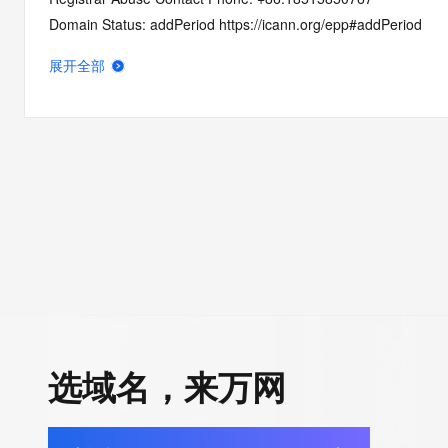
Domain Status: addPeriod https://icann.org/epp#addPeriod
Name Server: dns7.hichina.com
展开全部
Name Server: dns8.hichina.com
DNSSEC: unsigned
URL of the ICANN RDDS Inaccuracy Complaint Form: https://ic
>>> Last update of WHOIS database: 2026-05-09T06:32:49.4
For more information on domain status codes, please visit http
The WHOIS information provided in this page has been redact
in compliance with ICANN's Temporary Specification for gTLD
Registration Data.
选域名，来万网
The data in this record is provided by Tucows Registry for info
purposes only, and it does not guarantee its accuracy. Tucows 
authoritative for whois information in top-level domains it opera