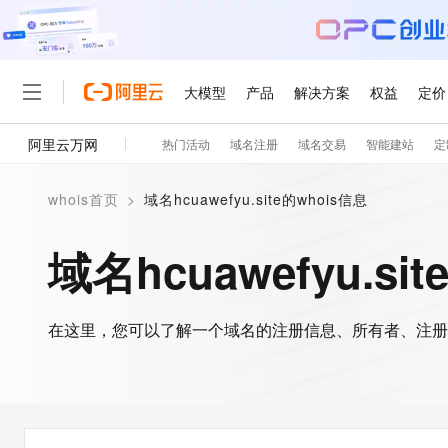
大模型
产品
解决方案
权益
定价
阿里云万网
热门活动
域名注册
域名交易
智能建站
定
大模型
产品
解决方案
权益
定价
云市场
伙伴
服务
了解阿里云
精选产品
精选解决方案
普惠上云
产品定价
精选商城
成为销售伙伴
售前咨询
为什么选择阿里云
千问AI平台
whois首页
>
域名hcuawefyu.site的whois信息
了解云产品的定价详情
大模型服务平台百炼
睿译宝，AI翻译排版一
普惠上云 官方力荐
分销伙伴
在线服务
网站建设
什么是云计算
大
大模型服务与应用平台
上传文档即自动完成翻译和
云服务器38元/年起，超
域名hcuawefyu.si
咨询伙伴
多端小程序
技术领先
云上成本管理
售后服务
轻量应用服务器
GLM-5.2：长任务时代
官方推荐返现计划
大模型
精选产品
精选解决方案
Salesforce 国际版订阅
稳定可靠
管理和优化成本
推荐新用户得奖励，单订单
销售伙伴合作计划
自助服务
友盟天域
安全合规
人工智能与机器学习
AI
文本生成
在这里，您可以了解一个域名的注册信息、所有者、注册
云数据库 RDS
Hermes Agent，打造
云工开物
无影生态合作计划
在线服务
观测云
分析师报告
自主进化，持久记忆，越用
高校专属算力普惠，学生认
计算
互联网应用开发
Qwen3.8-Max
HOT
Salesforce On Alibaba C
工单服务
智能体时代全能旗舰模型
Tuya 物联网平台阿里云
研究报告与白皮书
人工智能平台 PAI
快速拥有专属 OpenClaw
大模
Consulting Partner 合
大数据
容器
免费试用
短信专区
一站式AI开发、训练和推
蓝凌 OA
Qwen3.7-Plus
AI 大模型销售与服务生
现代化应用