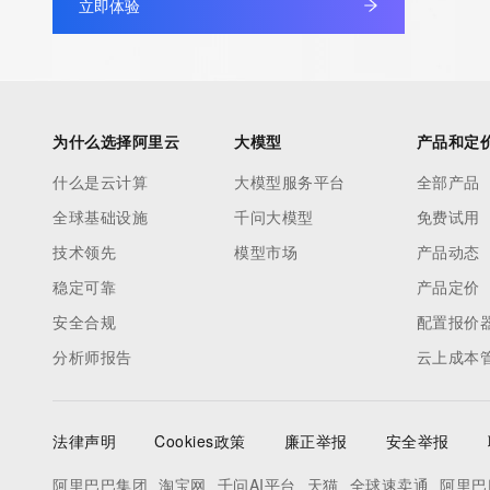
立即体验
under contract with the Internet Corporation for Assigned Nam
Numbers. Whois information from other top-level domains is p
a third-party under license to Tucows Registry.
This service is intended only for query-based access. By using 
为什么选择阿里云
大模型
产品和定
service, you agree that you will use any data presented only for
什么是云计算
大模型服务平台
全部产品
purposes and that, under no circumstances will you use (a) da
全球基础设施
千问大模型
免费试用
acquired for the purpose of allowing, enabling, or otherwise su
the transmission by e-mail, telephone, facsimile or other
技术领先
模型市场
产品动态
communications mechanism of mass  unsolicited, commercial a
稳定可靠
产品定价
or solicitations to entities other than your existing  customers; o
安全合规
配置报价
(b) this service to enable high volume, automated, electronic 
分析师报告
云上成本
that send queries or data to the systems of any Registrar or an
Registry except as reasonably necessary to register domain n
modify existing domain name registrations.
法律声明
Cookies政策
廉正举报
安全举报
Tucows Registry reserves the right to modify these terms at an
阿里巴巴集团
淘宝网
千问AI平台
天猫
全球速卖通
阿里巴