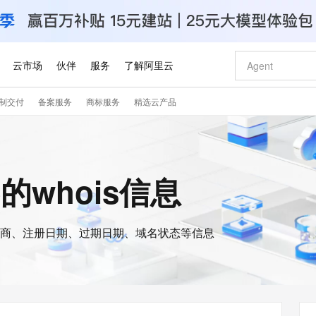
云市场
伙伴
服务
了解阿里云
制交付
备案服务
商标服务
精选云产品
AI 特惠
数据与 API
成为产品伙伴
企业增值服务
最佳实践
价格计算器
AI 场景体
基础软件
产品伙伴合
阿里云认证
市场活动
配置报价
大模型
自助选配和估算价格
步到位
智启 AI 普惠权益
产品生态集成认证中心
企业支持计划
云上春晚
域名与网站
Qwen Audio：打造专属 AI 语音助手
千问官方 MaaS 平台，为开发者和 Agent 而生，新用户赠送 1 亿 + tokens 额度
一句话生成原生
AI Coding
阿里云Maa
2026 阿里云
云服务器 E
为企业打
数据集
Windows
大模型认证
模型
NEW
NEW
格式还原
值低价云产品抢先购
至高享 1亿+免费 tokens，加速 Al 应用落地
提供智能易用的域名与建站服务
Qwen-Audio-3.0-Realtime 端到端实时语音角色扮演
输入一句话想法,
智能编程，一键
安全可靠、
te的whois信息
产品生态伙伴
专家技术服务
云上奥运之旅
弹性计算合作
阿里云中企出
手机三要素
宝塔 Linux
全部认证
价格优势
开源旗舰模型
即刻拥有 DeepSeek-V4-Pro
阿里云 OPC 创新助力计划
千问大模型
一键部署幻兽
AI 电商营销
对象存储 O
大模型
产品生态伙伴工作台
企业增值服务台
云栖战略参考
云存储合作计
云栖大会
身份实名认证
CentOS
训练营
推动算力普惠，释放技术红利
最高返9万
真正可用的 1M 上下文,一次完成代码全链路开发
快速构建应用程序和网站，即刻迈出上云第一步
轻松解锁专属 DeepSeek-V4-Pro
至高百万元 Token 补贴，加速一人公司成长
多元化、高性能、安全可靠的大模型服务
一键购买专属
从图文生成到
云上的中国
数据库合作计
活动全景
短信
Docker
图片和
商、注册日期、过期日期、域名状态等信息
自进化智能体
5 分钟轻松部署专属 QwenPaw
Token Plan 模型订阅计划
数字证书管理服务（原SSL证书）
高效搭建 AI
AI 广告创作
无影云电脑
企业成长
NEW
HOT
信息公告
看见新力量
云网络合作计
OCR 文字识别
JAVA
越聪明
证享300元代金券
全托管，含MySQL、PostgreSQL、SQL Server、MariaDB多引擎
Qwen3.8-Max 首发尝鲜，限时加量 10 倍，夜间低至2折
实现全站HTTPS，呈现可信的WEB访问
从聊天伙伴进化为能主动干活的本地数字员工
图文、视频一
随时随地安
Kimi-K3
HappyHors
NEW
魔搭 Mode
loud
服务实践
官网公告
Kimi 最新旗舰模型，长程编程与推理利器
让文字生成流
金融模力时刻
Salesforce O
版
发票查验
全能环境
Claude Code + GStack 打造工程团队
千问办公，限时限量积分加倍
Qoder
低代码高效构
AI 建站
短信服务
型
NEW
作计划
计划
创新中心
魔搭 ModelSc
健康状态
理服务
让AI从“聊天伙伴”进化为能干活的“数字员工”
安装技能 GStack，拥有专属 AI 工程团队
你的AI工作搭子，覆盖日常办公高频场景
面向真实软件的智能体编程平台
0 代码专业建
客户案例
天气预报查询
操作系统
Deepseek-v4-pro
HappyHors
态合作计划