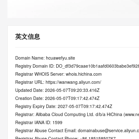
快速部署 Dify，高效搭建 
迁移与运维管理
10 分钟在聊天系统中增加
专有云
英文信息
Domain Name: hcuawefyu.site
Registry Domain ID: DO_df3d79caae10b1aafd0603babe3ef92
Registrar WHOIS Server: whois.hichina.com
Registrar URL: https://wanwang.aliyun.com/
Updated Date: 2026-05-07T09:20:33.416Z
Creation Date: 2026-05-07T09:17:42.474Z
Registry Expiry Date: 2027-05-07T09:17:42.474Z
Registrar: Alibaba Cloud Computing Ltd. d/b/a HiChina (www.ne
Registrar IANA ID: 1599
Registrar Abuse Contact Email: domainabuse@service.aliyun.
Registrar Abuse Contact Phone: +86.18515850767