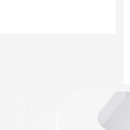
ann.org/wicf
66Z <<<
s://icann.org/epp
ed
rmational
Registry is
tes