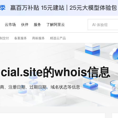
云市场
伙伴
服务
了解阿里云
制交付
备案服务
商标服务
精选云产品
AI 特惠
数据与 API
成为产品伙伴
企业增值服务
最佳实践
价格计算器
AI 场景体
基础软件
产品伙伴合
阿里云认证
市场活动
配置报价
大模型
自助选配和估算价格
新方式
睿译宝，AI翻译排版一步到位
智启 AI 普惠权益
产品生态集成认证中心
企业支持计划
云上春晚
域名与网站
千问官方 MaaS 平台，为开发者和 Agent 而生，新用户赠送 1 亿 + tokens 额度
Qwen Aud
AI Coding
阿里云Maa
2026 阿里云
云服务器 E
为企业打
数据集
Windows
大模型认证
模型
NEW
NEW
交付可用成果
值低价云产品抢先购
上传文档即自动完成翻译和格式还原
至高享 1亿+免费 tokens，加速 Al 应用落地
提供智能易用的域名与建站服务
智能编程，一键
安全可靠、
cial.site的whois信息
产品生态伙伴
专家技术服务
云上奥运之旅
弹性计算合作
阿里云中企出
手机三要素
宝塔 Linux
全部认证
价格优势
有专属领域专家
GLM-5.2：长任务时代开源旗舰模型
阿里云 OPC 创新助力计划
千问大模型
即刻拥有 DeepS
AI 电商营销
对象存储 O
大模型
产品生态伙伴工作台
企业增值服务台
云栖战略参考
云存储合作计
云栖大会
身份实名认证
CentOS
训练营
推动算力普惠，释放技术红利
最高返9万
多领域专家智能体,一键组建 AI 虚拟交付团队
快速构建应用程序和网站，即刻迈出上云第一步
至高百万元 Token 补贴，加速一人公司成长
多元化、高性能、安全可靠的大模型服务
真正可用的 1M 上下文,一次完成代码全链路开发
轻松解锁专属 Dee
从图文生成到
云上的中国
数据库合作计
活动全景
短信
Docker
图片和
商、注册日期、过期日期、域名状态等信息
站式影视创作平台
Hermes Agent，打造自进化智能体
Token Plan 模型订阅计划
数字证书管理服务（原SSL证书）
5 分钟轻松部署
AI 广告创作
无影云电脑
企业成长
NEW
信息公告
看见新力量
云网络合作计
OCR 文字识别
JAVA
证享300元代金券
可视化编排打通从文字构思到成片全链路闭环
全托管，含MySQL、PostgreSQL、SQL Server、MariaDB多引擎
自主进化，持久记忆，越用越聪明
Qwen3.8-Max 首发尝鲜，限时加量 10 倍，夜间低至2折
实现全站HTTPS，呈现可信的WEB访问
图文、视频一
随时随地安
Kimi-K3
HappyHors
NEW
魔搭 Mode
loud
服务实践
官网公告
Kimi 最新旗舰模型，长程编程与推理利器
让文字生成流
金融模力时刻
Salesforce O
版
发票查验
全能环境
Claude Code + GStack 打造工程团队
千问办公，限时限量积分加倍
Qoder
低代码高效构
AI 建站
短信服务
型
NEW
作计划
计划
创新中心
魔搭 ModelSc
健康状态
理服务
让AI从“聊天伙伴”进化为能干活的“数字员工”
安装技能 GStack，拥有专属 AI 工程团队
你的AI工作搭子，覆盖日常办公高频场景
面向真实软件的智能体编程平台
0 代码专业建
客户案例
天气预报查询
操作系统
Deepseek-v4-pro
HappyHors
态合作计划