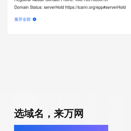
Domain Status: serverHold https://icann.org/epp#serverHold
Name Server: kim.ns.cloudflare.com
展开全部
Name Server: razvan.ns.cloudflare.com
DNSSEC: unsigned
URL of the ICANN RDDS Inaccuracy Complaint Form: https://ic
>>> Last update of WHOIS database: 2026-07-29T01:19:46.5
For more information on domain status codes, please visit http
The WHOIS information provided in this page has been redact
in compliance with ICANN's Temporary Specification for gTLD
Registration Data.
选域名，来万网
The data in this record is provided by Tucows Registry for info
purposes only, and it does not guarantee its accuracy. Tucows 
authoritative for whois information in top-level domains it opera