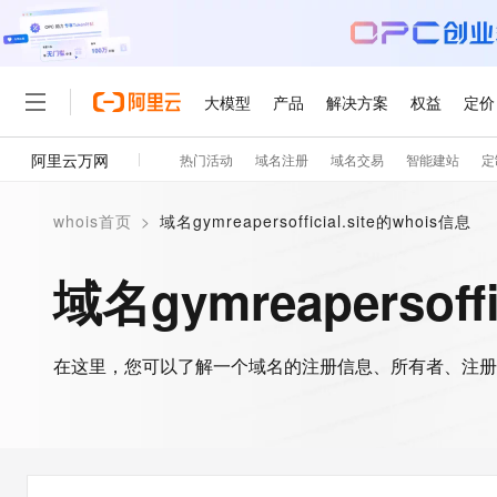
大模型
产品
解决方案
权益
定价
阿里云万网
热门活动
域名注册
域名交易
智能建站
定
大模型
产品
解决方案
权益
定价
云市场
伙伴
服务
了解阿里云
精选产品
精选解决方案
普惠上云
产品定价
精选商城
成为销售伙伴
售前咨询
为什么选择阿里云
千问AI平台
whois首页
>
域名gymreapersofficial.site的whois信息
了解云产品的定价详情
大模型服务平台百炼
千问办公，解锁你的工作
普惠上云 官方力荐
分销伙伴
在线服务
网站建设
什么是云计算
大
大模型服务与应用平台
企业级Agent产品，直接
云服务器38元/年起，超
域名gymreapersoffi
咨询伙伴
多端小程序
技术领先
云上成本管理
售后服务
轻量应用服务器
Agency Agents：拥
官方推荐返现计划
大模型
精选产品
精选解决方案
Salesforce 国际版订阅
稳定可靠
管理和优化成本
推荐新用户得奖励，单订单
销售伙伴合作计划
自助服务
友盟天域
安全合规
人工智能与机器学习
AI
文本生成
在这里，您可以了解一个域名的注册信息、所有者、注册
云数据库 RDS
HappyHorse 打造一
云工开物
无影生态合作计划
在线服务
观测云
分析师报告
高校专属算力普惠，学生认
计算
互联网应用开发
Qwen3.8-Max
HOT
Salesforce On Alibaba C
工单服务
智能体时代全能旗舰模型
Tuya 物联网平台阿里云
研究报告与白皮书
人工智能平台 PAI
快速拥有专属 OpenClaw
大模
Consulting Partner 合
大数据
容器
免费试用
短信专区
一站式AI开发、训练和推
蓝凌 OA
Qwen3.7-Plus
AI 大模型销售与服务生
现代化应用