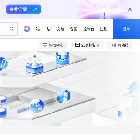
文档
备案
控制台
注册
登录
权益中心
域名控制台
移动端
验
作计划
器
AI 活动
专业服务
服务伙伴合作计划
开发者社区
加入我们
产品动态
服务平台百炼
阿里云 OPC 创新助力计划
一站式生成采购清单，支持单品或批量购买
io：打造专属 AI 语音助手
S产品伙伴计划（繁花）
峰会
CS
造的大模型服务与应用开发平台
一句话生成原生可编辑精美 PPT 文稿
AI 生产力先锋
Al MaaS 服务伙伴赋能合作
域名
博文
Careers
至高可申请百万元
Qwen3.8-Max 模型上线
开启高性价比 AI 编程新体验
弹性可伸缩的云计算服务
Qwen-Audio-3.0-Realtime 端到端实时语音角色扮演
输入一句话想法, 轻松生成专业的 PPT
先锋实践拓展 AI 生产力的边界
Token 补贴，五大权
计划
海大会
伙伴信用分合作计划
商标
问答
社会招聘
益加速 OPC 成功
eek-V4-Pro
SS
一键部署幻兽帕鲁游戏服务器
飞天发布时刻
HOT
Open Search 向量检索版支
划
备案
电子书
校园招聘
pSeek-V4-Pro
视频创作，一键激活电商全链路生产力
稳定、安全、高性价比、高性能的云存储服务
一键购买专属联机服务器，轻松开启游戏
所见，即是所愿
持视频检索 Pipeline 功能
更多支持
划
公司注册
镜像站
视频生成
语音识别与合成
专属 QwenPaw
漫剧工坊：一站式动画创作平台
AI 实训营
HOT
应用身份服务 (IDaaS)
合作伙伴培训与认证
划
上云迁移
站生成，高效打造优质广告素材
全接入的云上超级电脑
从聊天伙伴进化为能主动干活的本地数字员工
快速生产连贯的高质量长漫剧
从基础到进阶，Agent 创客手把手教你
OpenClaw 管理能力上线
e-1.1-T2V
Qwen3-TTS-Flash
lScope
我要反馈
查询合作伙伴
畅细腻的高质量视频
离线语音合成大模型，多语言方言自适应，低延迟高稳定
n Alibaba Cloud ISV 合作
代维服务
建企业门户网站
10 分钟搭建微信、支付宝小程序
MaxCompute MaxFrame 提
创新加速
ope
登录合作伙伴管理后台
我要建议
站，无忧落地极速上线
以可视化方式快速构建移动和 PC 门户网站
国内短信简单易用，安全可靠，秒级触达，全球覆盖200+国家和地区。
高效部署网站，快速应用到小程序
供自动弹性内存功能
e-1.1-I2V
Cosyvoice-V3-Flash