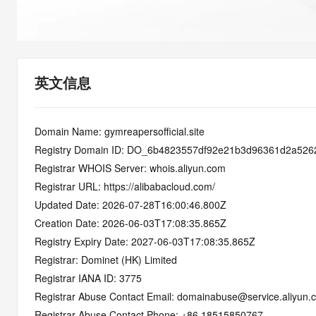
快速部署 Dify，高效搭建 
迁移与运维管理
10 分钟在聊天系统中增加
专有云
英文信息
Domain Name: gymreapersofficial.site
Registry Domain ID: DO_6b4823557df92e21b3d96361d2a526
Registrar WHOIS Server: whois.aliyun.com
Registrar URL: https://alibabacloud.com/
Updated Date: 2026-07-28T16:00:46.800Z
Creation Date: 2026-06-03T17:08:35.865Z
Registry Expiry Date: 2027-06-03T17:08:35.865Z
Registrar: Dominet (HK) Limited
Registrar IANA ID: 3775
Registrar Abuse Contact Email: domainabuse@service.aliyun.
Registrar Abuse Contact Phone: +86.18515850767