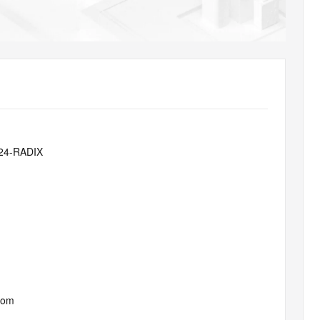
AI 应用
10分钟微调：让0.6B模型媲美235B模
多模态数据信
型
依托云原生高可用架构,实现Dify私有化部署
用1%尺寸在特定领域达到大模型90%以上效果
一个 AI 助手
超强辅助，Bol
即刻拥有 DeepSeek-R1 满血版
在企业官网、通讯软件中为客户提供 AI 客服
多种方案随心选，轻松解锁专属 DeepSeek
24-RADIX
com