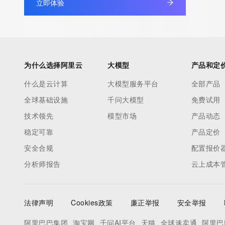
立即体验
under contract with the Internet Corporation for Assigned Nam
Numbers. Whois information from other top-level domains is p
a third-party under license to Tucows Registry.
This service is intended only for query-based access. By using 
为什么选择阿里云
大模型
产品和定
service, you agree that you will use any data presented only for
什么是云计算
大模型服务平台
全部产品
purposes and that, under no circumstances will you use (a) da
全球基础设施
千问大模型
免费试用
acquired for the purpose of allowing, enabling, or otherwise su
the transmission by e-mail, telephone, facsimile or other
技术领先
模型市场
产品动态
communications mechanism of mass  unsolicited, commercial a
稳定可靠
产品定价
or solicitations to entities other than your existing  customers; o
安全合规
配置报价
(b) this service to enable high volume, automated, electronic 
分析师报告
云上成本
that send queries or data to the systems of any Registrar or an
Registry except as reasonably necessary to register domain n
modify existing domain name registrations.
法律声明
Cookies政策
廉正举报
安全举报
Tucows Registry reserves the right to modify these terms at an
阿里巴巴集团
淘宝网
千问AI平台
天猫
全球速卖通
阿里巴