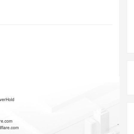
态智能体模型
旗舰 MoE 大模型，百万上下文与顶尖推理能力
图生视频，流
同享
万小智 AI 建站低至 15元/月
Qoder CN
AI 短剧/漫剧
云原生数据库 
快递物流查询
WordPress
成为服务伙
高校合作
点，立即开启云上创新
覆盖公网/内网、递归/权威、移动APP等全场景解析服务
送.CN域名，送备案服务码
基于千问大模型等，支持代码智能生成、研发智能问答
AI助力短剧
GLM-5.2
Wan2.7-T
Ubuntu
服务生态伙伴
视觉 Coding、空间感知、多模态思考等全面升级
1M上下文，专为长程任务能力而生
云工开物
企业应用
Works
Night Plan 支持 Qwen 3.8-Max
云原生大数据计算服务 MaxCompute
AI 办公
容器服务 Kub
NEW
Red Hat
30+ 款产品免费体验
Data Agent 驱动的一站式 Data+AI 开发治理平台
夜间 5 折，Qwen/Meoo/TokenPlan 客户专享
面向分析的企业级SaaS模式云数据仓库
AI智能应用
提供一站式管
科研合作
ERP
堂（旗舰版）
SUSE
智能客服
AI 应用构建
大模型原生
CRM
防护产品
2个月
自动承接线索
建站小程序
Qoder
大模型服务平台百炼-应用模版
OA 办公系统
HOT
NEW
面向真实软件
个人版上线、团队版降价；千问3.8-Max首发发尝鲜
丰富多元化的应用模版和解决方案
力提升
财税管理
模板建站
万有无界
大模型服务平台百炼-智能体
400电话
定制建站
的模型效果
灵活可视化地构建企业级 Agent
方案
广告营销
模板小程序
秒悟
人工智能平台 PAI
verHold
定制小程序
云端极速 AI 
新一代 AI 视频生成模型，深度适配广告营销等场景
AI Native 的算法工程平台，一站式完成建模、训练、推理服务部署
APP 开发
are.com
建站系统
dflare.com