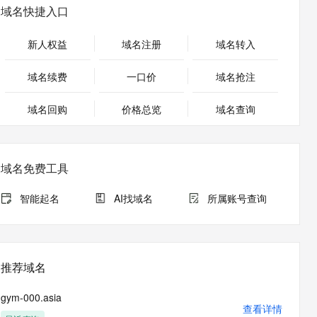
安全
畅自然，细节丰富
高表现力语音合成大模型，语音克隆听感自然
我要投诉
PolarDB
域名快捷入口
上云场景组合购
Milvus 弹性伸缩功能新增节
伴
漫剧创作，剧本、分镜、视频高效生成
100%兼容MySQL、PostgreSQL，兼容Oracle，支持集中和分布式
覆盖90%+业务场景，专享组合折扣价
点支持范围
2V
VPN
Fun-ASR
新人权益
域名注册
域名转入
文戏情感细腻自然，动作戏激烈拳拳到肉，实现更强表演能力
支持中英文自由切换，具备更强的噪声鲁棒性
ernetes 版 ACK
云聚AI 严选权益
AI 原生数据库服务发布
SSL 证书
，一键激活高效办公新体验
理容器应用的 K8s 服务
精选AI产品，从模型到应用全链提效
Agent 数据网关
域名续费
一口价
域名抢注
堡垒机
AI 用量加速计划
云原生数据库 PolarDB
应用
域名回购
价格总览
防火墙
域名查询
、识别商机，让客服更高效、服务更出色。
新老同享，达量后返
Agentic Database 发布
千问办公
主机安全
NEW
的智能体编程平台
一站式AI生产力平台
域名免费工具
AI 应用及服务市场
伶鹊
企业级人与Agent协作平台，接入和调度多个数字员工
智能客服平台，对话机器人、对话分析、智能外呼
智能起名
AI找域名
所属账号查询
AI 应用
大模型服务平台百炼 - 全妙
大模型
应用创作平台
多模态内容创作工具，已接入 DeepSeek
自然语言处理
推荐域名
数据标注
gym-000.asia
机器学习
查看详情