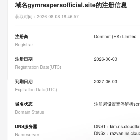
存储
天池大赛
能看、能想、能动手的多模
域名gymreapersofficial.site的注册信息
云解析DNS
解决方案免费试用 新老
电子合同
最高领取价值200元试用
安全
网络与CDN
AI 算法大赛
Qwen3-VL-Plus
获取时间
：
2026-08-08 18:46:57
畅捷通
大数据开发治理平台 Data
AI 产品 免费试用
网络
安全
云开发大赛
Tableau 订阅
1亿+ 大模型 tokens 和 
注册商
Dominet (HK) Limited
可观测
入门学习赛
中间件
AI空中课堂在线直播课
云防火墙
140+云产品 免费试用
Registrar
大模型服务
上云与迁云
云原生的云上边界网络安全
产品新客免费试用，最长1
数据库
生态解决方案
注册日期
2026-06-03
千问AI平台-Token Plan
企业出海
大模型ACA认证体验
大数据计算
Registration Date(UTC)
助力企业全员 AI 认知与能
行业生态解决方案
政企业务
媒体服务
千问AI平台-模型体验
到期日期
2027-06-03
开发者生态解决方案
在线体验全尺寸、多种模态
Expiration Date(UTC)
企业服务与云通信
AI 开发和 AI 应用解决
Happy 系列大模型
域名与网站
域名状态
注册局设置暂停解析
ser
Domain Status
终端用户计算
DNS服务器
DNS
1
：
kim.ns.cloudfl
Serverless
大模型解决方案
DNS
2
：
razvan.ns.clou
Nameserver
开发工具