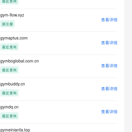
最近查询
息提取
与 AI 智能体进行实时音视频通话
从文本、图片、视频中提取结构化的属性信息
构建支持视频理解的 AI 音视频实时通话应用
gym-flow.xyz
查看详情
t.diy 一步搞定创意建站
构建大模型应用的安全防护体系
新注册
通过自然语言交互简化开发流程,全栈开发支持
通过阿里云安全产品对 AI 应用进行安全防护
gymaptus.com
查看详情
最近查询
gymboglobal.com.cn
查看详情
最近查询
gymbuddy.cn
查看详情
最近查询
gymdq.cn
查看详情
最近查询
gymeinianfa.top