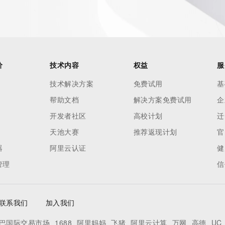
es and
rovided by
this
价
技术内容
权益
服
 lawful
技术解决方案
免费试用
基
ta
帮助文档
解决方案免费试用
企
pporting
开发者社区
高校计划
迁
dvertising
天池大赛
推荐返现计划
官
r
器
阿里云认证
健
processes
管理
信
y
ames or
联系我们
加入我们
y time. By
巴国际交易市场
1688
阿里妈妈
飞猪
阿里云计算
万网
高德
UC