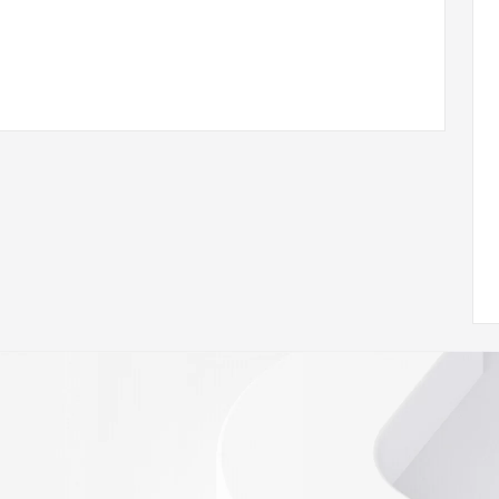
ann.org/wicf
08Z <<<
s://icann.org/epp
ed
rmational
Registry is
tes