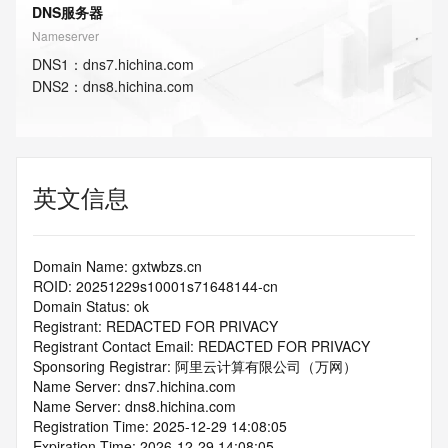
DNS服务器
Nameserver
DNS
1
：
dns7.hichina.com
DNS
2
：
dns8.hichina.com
英文信息
Domain Name: gxtwbzs.cn
ROID: 20251229s10001s71648144-cn
Domain Status: ok
Registrant: REDACTED FOR PRIVACY
Registrant Contact Email: REDACTED FOR PRIVACY
Sponsoring Registrar: 阿里云计算有限公司（万网）
Name Server: dns7.hichina.com
Name Server: dns8.hichina.com
Registration Time: 2025-12-29 14:08:05
Expiration Time: 2026-12-29 14:08:05