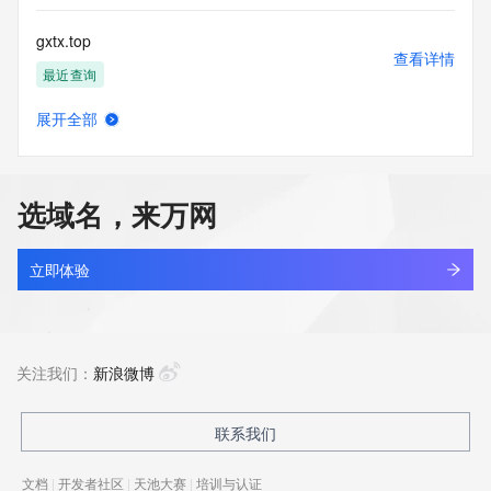
gxtx.top
查看详情
最近查询
展开全部
gxtywlkj.top
查看详情
最近查询
选域名，来万网
gxtzm.top
查看详情
新注册
立即体验
kingsun.cn
查看详情
最近查询
关注我们：
新浪微博
apsci.cn
联系我们
查看详情
最近查询
文档
|
开发者社区
|
天池大赛
|
培训与认证