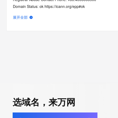
Domain Status: ok https://icann.org/epp#ok
Registry Registrant ID: REDACTED
展开全部
Registrant Name: REDACTED
Registrant Organization: 
Registrant Street: REDACTED
Registrant City: REDACTED
Registrant State/Province: he nan
Registrant Postal Code: REDACTED
Registrant Country: CN
Registrant Phone: REDACTED
Registrant Phone Ext: REDACTED
Registrant Fax: REDACTED
Registrant Fax Ext: REDACTED
Registrant Email: REDACTED
选域名，来万网
Registry Admin ID: REDACTED
Admin Name: REDACTED
Admin Organization: REDACTED