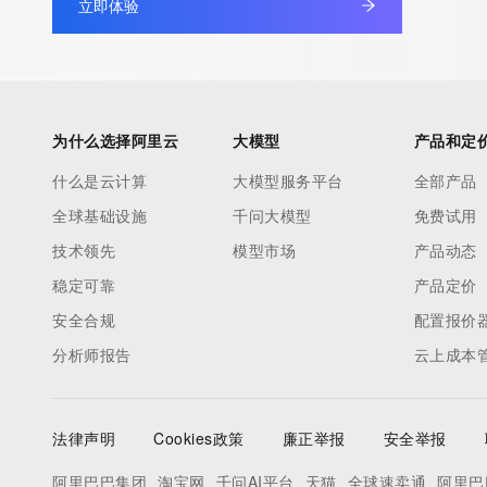
立即体验
Admin Street: REDACTED
Admin City: REDACTED
Admin State/Province: REDACTED
Admin Postal Code: REDACTED
Admin Country: REDACTED
为什么选择阿里云
大模型
产品和定
Admin Phone: REDACTED
什么是云计算
大模型服务平台
全部产品
Admin Phone Ext: REDACTED
全球基础设施
千问大模型
免费试用
Admin Fax: REDACTED
Admin Fax Ext: REDACTED
技术领先
模型市场
产品动态
Admin Email: REDACTED
稳定可靠
产品定价
Registry Tech ID: REDACTED
安全合规
配置报价
Tech Name: REDACTED
分析师报告
云上成本
Tech Organization: REDACTED
Tech Street: REDACTED
Tech City: REDACTED
法律声明
Cookies政策
廉正举报
安全举报
Tech State/Province: REDACTED
Tech Postal Code: REDACTED
阿里巴巴集团
淘宝网
千问AI平台
天猫
全球速卖通
阿里巴