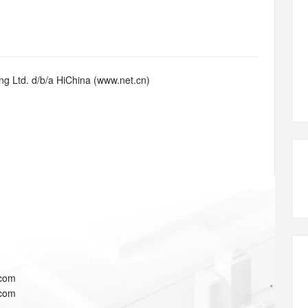
态智能体模型
旗舰 MoE 大模型，百万上下文与顶尖推理能力
图生视频，流
同享
万小智 AI 建站低至 15元/月
Qoder CN
AI 短剧/漫剧
云原生数据库 
快递物流查询
WordPress
成为服务伙
高校合作
点，立即开启云上创新
覆盖公网/内网、递归/权威、移动APP等全场景解析服务
送.CN域名，送备案服务码
基于千问大模型等，支持代码智能生成、研发智能问答
AI助力短剧
GLM-5.2
Wan2.7-T
Ubuntu
服务生态伙伴
视觉 Coding、空间感知、多模态思考等全面升级
1M上下文，专为长程任务能力而生
云工开物
企业应用
Works
Night Plan 支持 Qwen 3.8-Max
云原生大数据计算服务 MaxCompute
AI 办公
容器服务 Kub
NEW
Red Hat
30+ 款产品免费体验
Data Agent 驱动的一站式 Data+AI 开发治理平台
夜间 5 折，Qwen/Meoo/TokenPlan 客户专享
面向分析的企业级SaaS模式云数据仓库
AI智能应用
提供一站式管
科研合作
g Ltd. d/b/a HiChina (www.net.cn)
ERP
堂（旗舰版）
SUSE
智能客服
AI 应用构建
大模型原生
CRM
防护产品
2个月
自动承接线索
建站小程序
Qoder
大模型服务平台百炼-应用模版
OA 办公系统
HOT
NEW
面向真实软件
个人版上线、团队版降价；千问3.8-Max首发发尝鲜
丰富多元化的应用模版和解决方案
力提升
财税管理
模板建站
万有无界
大模型服务平台百炼-智能体
400电话
定制建站
的模型效果
灵活可视化地构建企业级 Agent
方案
广告营销
模板小程序
秒悟
人工智能平台 PAI
定制小程序
云端极速 AI 
新一代 AI 视频生成模型，深度适配广告营销等场景
AI Native 的算法工程平台，一站式完成建模、训练、推理服务部署
APP 开发
.com
建站系统
.com