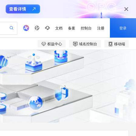
文档
备案
控制台
注册
登录
权益中心
域名控制台
移动端
验
作计划
器
AI 活动
专业服务
服务伙伴合作计划
开发者社区
加入我们
产品动态
服务平台百炼
阿里云 OPC 创新助力计划
一站式生成采购清单，支持单品或批量购买
io：打造专属 AI 语音助手
S产品伙伴计划（繁花）
峰会
CS
造的大模型服务与应用开发平台
一句话生成原生可编辑精美 PPT 文稿
AI 生产力先锋
Al MaaS 服务伙伴赋能合作
域名
博文
Careers
至高可申请百万元
Qwen3.8-Max 模型上线
开启高性价比 AI 编程新体验
弹性可伸缩的云计算服务
Qwen-Audio-3.0-Realtime 端到端实时语音角色扮演
输入一句话想法, 轻松生成专业的 PPT
先锋实践拓展 AI 生产力的边界
Token 补贴，五大权
计划
海大会
伙伴信用分合作计划
商标
问答
社会招聘
益加速 OPC 成功
eek-V4-Pro
SS
一键部署幻兽帕鲁游戏服务器
飞天发布时刻
HOT
Open Search 向量检索版支
划
备案
电子书
校园招聘
pSeek-V4-Pro
视频创作，一键激活电商全链路生产力
稳定、安全、高性价比、高性能的云存储服务
一键购买专属联机服务器，轻松开启游戏
所见，即是所愿
持视频检索 Pipeline 功能
更多支持
划
公司注册
镜像站
视频生成
语音识别与合成
专属 QwenPaw
漫剧工坊：一站式动画创作平台
AI 实训营
HOT
应用身份服务 (IDaaS)
合作伙伴培训与认证
划
上云迁移
站生成，高效打造优质广告素材
全接入的云上超级电脑
从聊天伙伴进化为能主动干活的本地数字员工
快速生产连贯的高质量长漫剧
从基础到进阶，Agent 创客手把手教你
OpenClaw 管理能力上线
e-1.1-T2V
Qwen3-TTS-Flash
lScope
我要反馈
查询合作伙伴
畅细腻的高质量视频
离线语音合成大模型，多语言方言自适应，低延迟高稳定
n Alibaba Cloud ISV 合作
代维服务
建企业门户网站
10 分钟搭建微信、支付宝小程序
MaxCompute MaxFrame 提
创新加速
ope
登录合作伙伴管理后台
我要建议
站，无忧落地极速上线
以可视化方式快速构建移动和 PC 门户网站
国内短信简单易用，安全可靠，秒级触达，全球覆盖200+国家和地区。
高效部署网站，快速应用到小程序
供自动弹性内存功能
e-1.1-I2V
Cosyvoice-V3-Flash