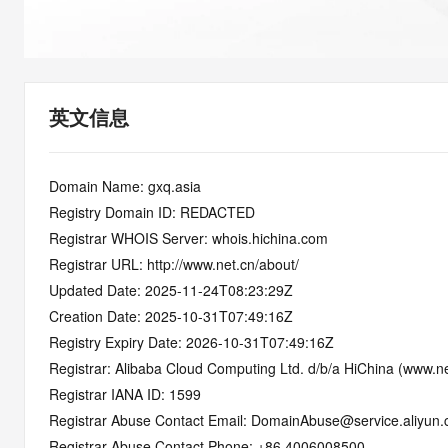
快速部署 Dify，高效搭建 
迁移与运维管理
10 分钟在聊天系统中增加
专有云
英文信息
Domain Name: gxq.asia
Registry Domain ID: REDACTED
Registrar WHOIS Server: whois.hichina.com
Registrar URL: http://www.net.cn/about/
Updated Date: 2025-11-24T08:23:29Z
Creation Date: 2025-10-31T07:49:16Z
Registry Expiry Date: 2026-10-31T07:49:16Z
Registrar: Alibaba Cloud Computing Ltd. d/b/a HiChina (www.ne
Registrar IANA ID: 1599
Registrar Abuse Contact Email: DomainAbuse@service.aliyun
Registrar Abuse Contact Phone: +86.4006008500