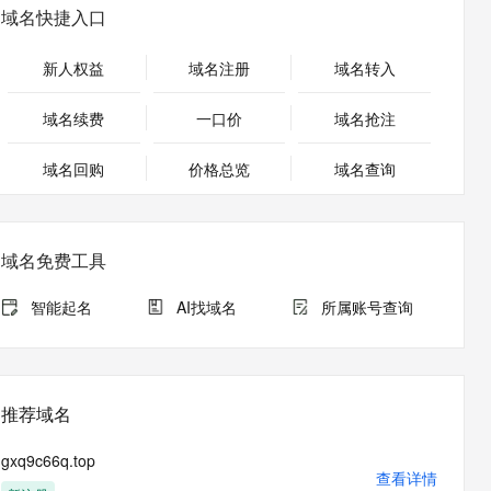
安全
畅自然，细节丰富
高表现力语音合成大模型，语音克隆听感自然
我要投诉
PolarDB
域名快捷入口
上云场景组合购
Milvus 弹性伸缩功能新增节
伴
漫剧创作，剧本、分镜、视频高效生成
100%兼容MySQL、PostgreSQL，兼容Oracle，支持集中和分布式
覆盖90%+业务场景，专享组合折扣价
点支持范围
2V
VPN
Fun-ASR
新人权益
域名注册
域名转入
文戏情感细腻自然，动作戏激烈拳拳到肉，实现更强表演能力
支持中英文自由切换，具备更强的噪声鲁棒性
ernetes 版 ACK
云聚AI 严选权益
AI 原生数据库服务发布
SSL 证书
，一键激活高效办公新体验
理容器应用的 K8s 服务
精选AI产品，从模型到应用全链提效
Agent 数据网关
域名续费
一口价
域名抢注
堡垒机
AI 用量加速计划
云原生数据库 PolarDB
应用
域名回购
价格总览
防火墙
域名查询
、识别商机，让客服更高效、服务更出色。
新老同享，达量后返
Agentic Database 发布
千问办公
主机安全
NEW
的智能体编程平台
一站式AI生产力平台
域名免费工具
AI 应用及服务市场
伶鹊
企业级人与Agent协作平台，接入和调度多个数字员工
智能客服平台，对话机器人、对话分析、智能外呼
智能起名
AI找域名
所属账号查询
AI 应用
大模型服务平台百炼 - 全妙
大模型
应用创作平台
多模态内容创作工具，已接入 DeepSeek
自然语言处理
推荐域名
数据标注
gxq9c66q.top
机器学习
查看详情