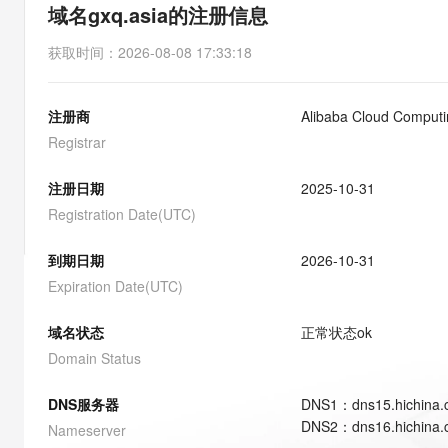
存储
天池大赛
能看、能想、能动手的多模
域名gxq.asia的注册信息
云解析DNS
解决方案免费试用 新老
电子合同
最高领取价值200元试用
安全
网络与CDN
AI 算法大赛
Qwen3-VL-Plus
获取时间
：
2026-08-08 17:33:18
畅捷通
大数据开发治理平台 Data
AI 产品 免费试用
网络
安全
云开发大赛
Tableau 订阅
1亿+ 大模型 tokens 和 
注册商
Alibaba Cloud Computin
可观测
入门学习赛
中间件
AI空中课堂在线直播课
云防火墙
140+云产品 免费试用
Registrar
大模型服务
上云与迁云
云原生的云上边界网络安全
产品新客免费试用，最长1
数据库
生态解决方案
注册日期
2025-10-31
千问AI平台-Token Plan
企业出海
大模型ACA认证体验
大数据计算
Registration Date(UTC)
助力企业全员 AI 认知与能
行业生态解决方案
政企业务
媒体服务
千问AI平台-模型体验
到期日期
2026-10-31
开发者生态解决方案
在线体验全尺寸、多种模态
Expiration Date(UTC)
企业服务与云通信
AI 开发和 AI 应用解决
Happy 系列大模型
域名与网站
域名状态
正常状态
ok
Domain Status
终端用户计算
DNS服务器
DNS
1
：
dns15.hichina
Serverless
大模型解决方案
DNS
2
：
dns16.hichina
Nameserver
开发工具