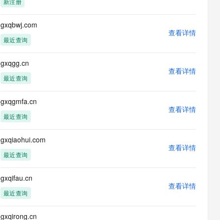
新注册
息提取
与 AI 智能体进行实时音视频通话
从文本、图片、视频中提取结构化的属性信息
构建支持视频理解的 AI 音视频实时通话应用
gxqbwj.com
查看详情
t.diy 一步搞定创意建站
构建大模型应用的安全防护体系
最近查询
通过自然语言交互简化开发流程,全栈开发支持
通过阿里云安全产品对 AI 应用进行安全防护
gxqgg.cn
查看详情
最近查询
gxqgmfa.cn
查看详情
最近查询
gxqiaohui.com
查看详情
最近查询
gxqifau.cn
查看详情
最近查询
gxqirong.cn