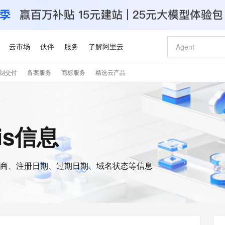
云市场
伙伴
服务
了解阿里云
制交付
备案服务
商标服务
精选云产品
AI 特惠
数据与 API
成为产品伙伴
企业增值服务
最佳实践
价格计算器
AI 场景体
基础软件
产品伙伴合
阿里云认证
市场活动
配置报价
大模型
自助选配和估算价格
新方式
睿译宝，AI翻译排版一步到位
智启 AI 普惠权益
产品生态集成认证中心
企业支持计划
云上春晚
域名与网站
千问官方 MaaS 平台，为开发者和 Agent 而生，新用户赠送 1 亿 + tokens 额度
Qwen Aud
AI Coding
阿里云Maa
2026 阿里云
云服务器 E
为企业打
数据集
Windows
大模型认证
模型
NEW
NEW
交付可用成果
值低价云产品抢先购
上传文档即自动完成翻译和格式还原
至高享 1亿+免费 tokens，加速 Al 应用落地
提供智能易用的域名与建站服务
智能编程，一键
安全可靠、
ois信息
产品生态伙伴
专家技术服务
云上奥运之旅
弹性计算合作
阿里云中企出
手机三要素
宝塔 Linux
全部认证
价格优势
有专属领域专家
GLM-5.2：长任务时代开源旗舰模型
阿里云 OPC 创新助力计划
千问大模型
即刻拥有 DeepS
AI 电商营销
对象存储 O
大模型
产品生态伙伴工作台
企业增值服务台
云栖战略参考
云存储合作计
云栖大会
身份实名认证
CentOS
训练营
推动算力普惠，释放技术红利
最高返9万
多领域专家智能体,一键组建 AI 虚拟交付团队
快速构建应用程序和网站，即刻迈出上云第一步
至高百万元 Token 补贴，加速一人公司成长
多元化、高性能、安全可靠的大模型服务
真正可用的 1M 上下文,一次完成代码全链路开发
轻松解锁专属 Dee
从图文生成到
云上的中国
数据库合作计
活动全景
短信
Docker
图片和
商、注册日期、过期日期、域名状态等信息
站式影视创作平台
Hermes Agent，打造自进化智能体
Token Plan 模型订阅计划
数字证书管理服务（原SSL证书）
5 分钟轻松部署
AI 广告创作
无影云电脑
企业成长
NEW
信息公告
看见新力量
云网络合作计
OCR 文字识别
JAVA
证享300元代金券
可视化编排打通从文字构思到成片全链路闭环
全托管，含MySQL、PostgreSQL、SQL Server、MariaDB多引擎
自主进化，持久记忆，越用越聪明
Qwen3.8-Max 首发尝鲜，限时加量 10 倍，夜间低至2折
实现全站HTTPS，呈现可信的WEB访问
图文、视频一
随时随地安
Kimi-K3
HappyHors
NEW
魔搭 Mode
loud
服务实践
官网公告
Kimi 最新旗舰模型，长程编程与推理利器
让文字生成流
金融模力时刻
Salesforce O
版
发票查验
全能环境
Claude Code + GStack 打造工程团队
千问办公，限时限量积分加倍
Qoder
低代码高效构
AI 建站
短信服务
型
NEW
作计划
计划
创新中心
魔搭 ModelSc
健康状态
理服务
让AI从“聊天伙伴”进化为能干活的“数字员工”
安装技能 GStack，拥有专属 AI 工程团队
你的AI工作搭子，覆盖日常办公高频场景
面向真实软件的智能体编程平台
0 代码专业建
客户案例
天气预报查询
操作系统
Deepseek-v4-pro
HappyHors
态合作计划