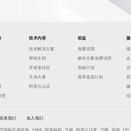
价
技术内容
权益
服
技术解决方案
免费试用
基
帮助文档
解决方案免费试用
企
开发者社区
高校计划
迁
天池大赛
推荐返现计划
官
器
阿里云认证
健
管理
信
联系我们
加入我们
巴国际交易市场
1688
阿里妈妈
飞猪
阿里云计算
万网
高德
UC