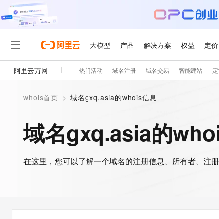
大模型
产品
解决方案
权益
定价
阿里云万网
热门活动
域名注册
域名交易
智能建站
定
大模型
产品
解决方案
权益
定价
云市场
伙伴
服务
了解阿里云
精选产品
精选解决方案
普惠上云
产品定价
精选商城
成为销售伙伴
售前咨询
为什么选择阿里云
千问AI平台
whois首页
>
域名gxq.asia的whois信息
了解云产品的定价详情
大模型服务平台百炼
千问办公，解锁你的工作
普惠上云 官方力荐
分销伙伴
在线服务
网站建设
什么是云计算
大
大模型服务与应用平台
企业级Agent产品，直接
云服务器38元/年起，超
域名gxq.asia的wh
咨询伙伴
多端小程序
技术领先
云上成本管理
售后服务
轻量应用服务器
Agency Agents：拥
官方推荐返现计划
大模型
精选产品
精选解决方案
Salesforce 国际版订阅
稳定可靠
管理和优化成本
推荐新用户得奖励，单订单
销售伙伴合作计划
自助服务
友盟天域
安全合规
人工智能与机器学习
AI
文本生成
在这里，您可以了解一个域名的注册信息、所有者、注册
云数据库 RDS
HappyHorse 打造一
云工开物
无影生态合作计划
在线服务
观测云
分析师报告
高校专属算力普惠，学生认
计算
互联网应用开发
Qwen3.8-Max
HOT
Salesforce On Alibaba C
工单服务
智能体时代全能旗舰模型
Tuya 物联网平台阿里云
研究报告与白皮书
人工智能平台 PAI
快速拥有专属 OpenClaw
大模
Consulting Partner 合
大数据
容器
免费试用
短信专区
一站式AI开发、训练和推
蓝凌 OA
Qwen3.7-Plus
AI 大模型销售与服务生
现代化应用