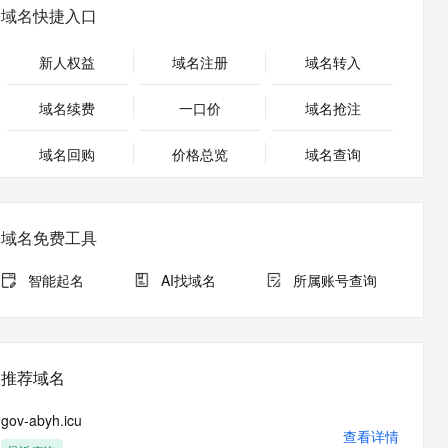
安全
畅自然，细节丰富
高表现力语音合成大模型，语音克隆听感自然
我要投诉
PolarDB
域名快捷入口
上云场景组合购
Milvus 弹性伸缩功能新增节
伴
漫剧创作，剧本、分镜、视频高效生成
100%兼容MySQL、PostgreSQL，兼容Oracle，支持集中和分布式
覆盖90%+业务场景，专享组合折扣价
点支持范围
2V
VPN
Fun-ASR
新人权益
域名注册
域名转入
文戏情感细腻自然，动作戏激烈拳拳到肉，实现更强表演能力
支持中英文自由切换，具备更强的噪声鲁棒性
ernetes 版 ACK
云聚AI 严选权益
AI 原生数据库服务发布
SSL 证书
，一键激活高效办公新体验
理容器应用的 K8s 服务
精选AI产品，从模型到应用全链提效
Agent 数据网关
域名续费
一口价
域名抢注
堡垒机
AI 用量加速计划
云原生数据库 PolarDB
应用
域名回购
价格总览
防火墙
域名查询
、识别商机，让客服更高效、服务更出色。
新老同享，达量后返
Agentic Database 发布
千问办公
主机安全
NEW
的智能体编程平台
一站式AI生产力平台
域名免费工具
AI 应用及服务市场
伶鹊
企业级人与Agent协作平台，接入和调度多个数字员工
智能客服平台，对话机器人、对话分析、智能外呼
智能起名
AI找域名
所属账号查询
AI 应用
大模型服务平台百炼 - 全妙
大模型
应用创作平台
多模态内容创作工具，已接入 DeepSeek
自然语言处理
推荐域名
数据标注
gov-abyh.icu
机器学习
查看详情