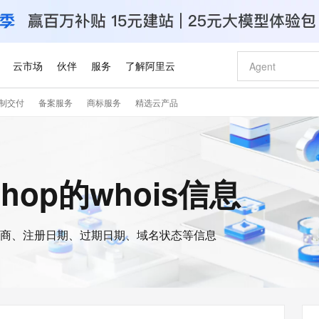
云市场
伙伴
服务
了解阿里云
制交付
备案服务
商标服务
精选云产品
AI 特惠
数据与 API
成为产品伙伴
企业增值服务
最佳实践
价格计算器
AI 场景体
基础软件
产品伙伴合
阿里云认证
市场活动
配置报价
大模型
自助选配和估算价格
步到位
智启 AI 普惠权益
产品生态集成认证中心
企业支持计划
云上春晚
域名与网站
Qwen Audio：打造专属 AI 语音助手
千问官方 MaaS 平台，为开发者和 Agent 而生，新用户赠送 1 亿 + tokens 额度
一句话生成原生
AI Coding
阿里云Maa
2026 阿里云
云服务器 E
为企业打
数据集
Windows
大模型认证
模型
NEW
NEW
格式还原
值低价云产品抢先购
至高享 1亿+免费 tokens，加速 Al 应用落地
提供智能易用的域名与建站服务
Qwen-Audio-3.0-Realtime 端到端实时语音角色扮演
输入一句话想法,
智能编程，一键
安全可靠、
.shop的whois信息
产品生态伙伴
专家技术服务
云上奥运之旅
弹性计算合作
阿里云中企出
手机三要素
宝塔 Linux
全部认证
价格优势
开源旗舰模型
即刻拥有 DeepSeek-V4-Pro
阿里云 OPC 创新助力计划
千问大模型
一键部署幻兽
AI 电商营销
对象存储 O
大模型
产品生态伙伴工作台
企业增值服务台
云栖战略参考
云存储合作计
云栖大会
身份实名认证
CentOS
训练营
推动算力普惠，释放技术红利
最高返9万
真正可用的 1M 上下文,一次完成代码全链路开发
快速构建应用程序和网站，即刻迈出上云第一步
轻松解锁专属 DeepSeek-V4-Pro
至高百万元 Token 补贴，加速一人公司成长
多元化、高性能、安全可靠的大模型服务
一键购买专属
从图文生成到
云上的中国
数据库合作计
活动全景
短信
Docker
图片和
商、注册日期、过期日期、域名状态等信息
自进化智能体
5 分钟轻松部署专属 QwenPaw
Token Plan 模型订阅计划
数字证书管理服务（原SSL证书）
高效搭建 AI
AI 广告创作
无影云电脑
企业成长
NEW
HOT
信息公告
看见新力量
云网络合作计
OCR 文字识别
JAVA
越聪明
证享300元代金券
全托管，含MySQL、PostgreSQL、SQL Server、MariaDB多引擎
Qwen3.8-Max 首发尝鲜，限时加量 10 倍，夜间低至2折
实现全站HTTPS，呈现可信的WEB访问
从聊天伙伴进化为能主动干活的本地数字员工
图文、视频一
随时随地安
Kimi-K3
HappyHors
NEW
魔搭 Mode
loud
服务实践
官网公告
Kimi 最新旗舰模型，长程编程与推理利器
让文字生成流
金融模力时刻
Salesforce O
版
发票查验
全能环境
Claude Code + GStack 打造工程团队
千问办公，限时限量积分加倍
Qoder
低代码高效构
AI 建站
短信服务
型
NEW
作计划
计划
创新中心
魔搭 ModelSc
健康状态
理服务
让AI从“聊天伙伴”进化为能干活的“数字员工”
安装技能 GStack，拥有专属 AI 工程团队
你的AI工作搭子，覆盖日常办公高频场景
面向真实软件的智能体编程平台
0 代码专业建
客户案例
天气预报查询
操作系统
Deepseek-v4-pro
HappyHors
态合作计划