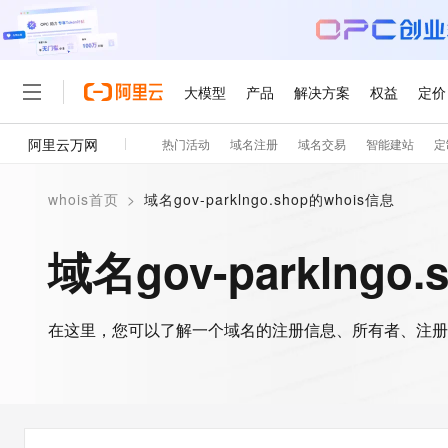
大模型
产品
解决方案
权益
定价
阿里云万网
热门活动
域名注册
域名交易
智能建站
定
大模型
产品
解决方案
权益
定价
云市场
伙伴
服务
了解阿里云
精选产品
精选解决方案
普惠上云
产品定价
精选商城
成为销售伙伴
售前咨询
为什么选择阿里云
千问AI平台
whois首页
>
域名gov-parklngo.shop的whois信息
了解云产品的定价详情
大模型服务平台百炼
睿译宝，AI翻译排版一
普惠上云 官方力荐
分销伙伴
在线服务
网站建设
什么是云计算
大
大模型服务与应用平台
上传文档即自动完成翻译和
云服务器38元/年起，超
域名gov-parklngo
咨询伙伴
多端小程序
技术领先
云上成本管理
售后服务
轻量应用服务器
GLM-5.2：长任务时代
官方推荐返现计划
大模型
精选产品
精选解决方案
Salesforce 国际版订阅
稳定可靠
管理和优化成本
推荐新用户得奖励，单订单
销售伙伴合作计划
自助服务
友盟天域
安全合规
人工智能与机器学习
AI
文本生成
在这里，您可以了解一个域名的注册信息、所有者、注册
云数据库 RDS
Hermes Agent，打造
云工开物
无影生态合作计划
在线服务
观测云
分析师报告
自主进化，持久记忆，越用
高校专属算力普惠，学生认
计算
互联网应用开发
Qwen3.8-Max
HOT
Salesforce On Alibaba C
工单服务
智能体时代全能旗舰模型
Tuya 物联网平台阿里云
研究报告与白皮书
人工智能平台 PAI
快速拥有专属 OpenClaw
大模
Consulting Partner 合
大数据
容器
免费试用
短信专区
一站式AI开发、训练和推
蓝凌 OA
Qwen3.7-Plus
AI 大模型销售与服务生
现代化应用