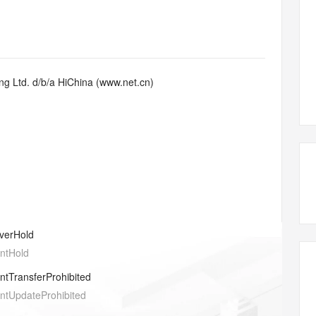
态智能体模型
旗舰 MoE 大模型，百万上下文与顶尖推理能力
图生视频，流
同享
万小智 AI 建站低至 15元/月
Qoder CN
AI 短剧/漫剧
云原生数据库 
快递物流查询
WordPress
成为服务伙
高校合作
点，立即开启云上创新
覆盖公网/内网、递归/权威、移动APP等全场景解析服务
送.CN域名，送备案服务码
基于千问大模型等，支持代码智能生成、研发智能问答
AI助力短剧
GLM-5.2
Wan2.7-T
Ubuntu
服务生态伙伴
视觉 Coding、空间感知、多模态思考等全面升级
1M上下文，专为长程任务能力而生
云工开物
企业应用
Works
Night Plan 支持 Qwen 3.8-Max
云原生大数据计算服务 MaxCompute
AI 办公
容器服务 Kub
NEW
Red Hat
30+ 款产品免费体验
Data Agent 驱动的一站式 Data+AI 开发治理平台
夜间 5 折，Qwen/Meoo/TokenPlan 客户专享
面向分析的企业级SaaS模式云数据仓库
AI智能应用
提供一站式管
科研合作
g Ltd. d/b/a HiChina (www.net.cn)
ERP
堂（旗舰版）
SUSE
智能客服
AI 应用构建
大模型原生
CRM
防护产品
2个月
自动承接线索
建站小程序
Qoder
大模型服务平台百炼-应用模版
OA 办公系统
HOT
NEW
面向真实软件
个人版上线、团队版降价；千问3.8-Max首发发尝鲜
丰富多元化的应用模版和解决方案
力提升
财税管理
模板建站
万有无界
大模型服务平台百炼-智能体
400电话
定制建站
的模型效果
灵活可视化地构建企业级 Agent
方案
广告营销
模板小程序
秒悟
人工智能平台 PAI
verHold
定制小程序
云端极速 AI 
新一代 AI 视频生成模型，深度适配广告营销等场景
AI Native 的算法工程平台，一站式完成建模、训练、推理服务部署
entHold
APP 开发
entTransferProhibited
建站系统
entUpdateProhibited