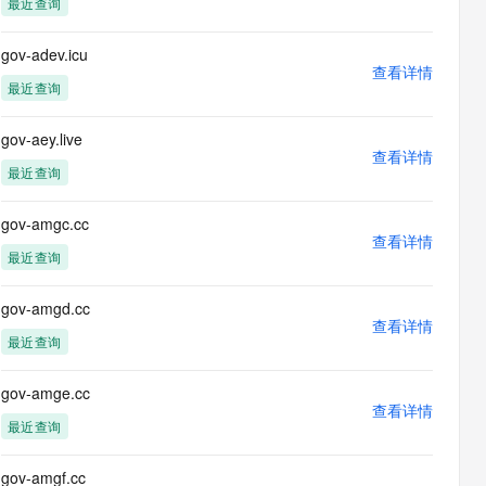
最近查询
息提取
与 AI 智能体进行实时音视频通话
从文本、图片、视频中提取结构化的属性信息
构建支持视频理解的 AI 音视频实时通话应用
gov-adev.icu
查看详情
t.diy 一步搞定创意建站
构建大模型应用的安全防护体系
最近查询
通过自然语言交互简化开发流程,全栈开发支持
通过阿里云安全产品对 AI 应用进行安全防护
gov-aey.live
查看详情
最近查询
gov-amgc.cc
查看详情
最近查询
gov-amgd.cc
查看详情
最近查询
gov-amge.cc
查看详情
最近查询
gov-amgf.cc