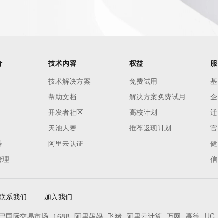
价
技术内容
权益
服
技术解决方案
免费试用
基
帮助文档
解决方案免费试用
企
开发者社区
高校计划
迁
天池大赛
推荐返现计划
官
器
阿里云认证
健
管理
信
联系我们
加入我们
巴国际交易市场
1688
阿里妈妈
飞猪
阿里云计算
万网
高德
UC