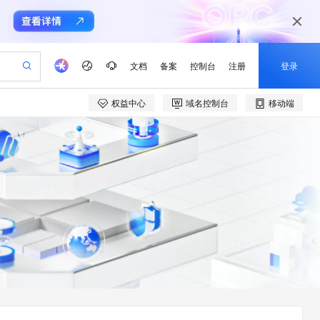
文档
备案
控制台
注册
登录
权益中心
域名控制台
移动端
验
作计划
器
AI 活动
专业服务
服务伙伴合作计划
开发者社区
加入我们
产品动态
服务平台百炼
阿里云 OPC 创新助力计划
一站式生成采购清单，支持单品或批量购买
可编辑精美 PPT 文稿
S产品伙伴计划（繁花）
峰会
CS
造的大模型服务与应用开发平台
Agency Agents：拥有专属领域专家
AI 生产力先锋
Al MaaS 服务伙伴赋能合作
域名
博文
Careers
至高可申请百万元
Qwen3.8-Max 模型上线
 轻松生成专业的 PPT
开启高性价比 AI 编程新体验
弹性可伸缩的云计算服务
先锋实践拓展 AI 生产力的边界
多领域专家智能体,一键组建 AI 虚拟交付团队
Token 补贴，五大权
计划
海大会
伙伴信用分合作计划
商标
问答
社会招聘
益加速 OPC 成功
帕鲁游戏服务器
SS
HappyHorse 打造一站式影视创作平台
飞天发布时刻
HOT
Open Search 向量检索版支
划
备案
电子书
校园招聘
联机服务器，轻松开启游戏
视频创作，一键激活电商全链路生产力
稳定、安全、高性价比、高性能的云存储服务
所见，即是所愿
持视频检索 Pipeline 功能
可视化编排打通从文字构思到成片全链路闭环
更多支持
划
公司注册
镜像站
视频生成
语音识别与合成
 智能体与工作流应用
漫剧工坊：一站式动画创作平台
AI 实训营
应用身份服务 (IDaaS)
合作伙伴培训与认证
划
上云迁移
站生成，高效打造优质广告素材
全接入的云上超级电脑
通过阿里云百炼高效搭建AI应用,助力高效开发
快速生产连贯的高质量长漫剧
从基础到进阶，Agent 创客手把手教你
OpenClaw 管理能力上线
e-1.1-T2V
Qwen3-TTS-Flash
lScope
我要反馈
查询合作伙伴
畅细腻的高质量视频
离线语音合成大模型，多语言方言自适应，低延迟高稳定
n Alibaba Cloud ISV 合作
代维服务
建企业门户网站
10 分钟搭建微信、支付宝小程序
MaxCompute MaxFrame 提
创新加速
ope
登录合作伙伴管理后台
我要建议
站，无忧落地极速上线
以可视化方式快速构建移动和 PC 门户网站
国内短信简单易用，安全可靠，秒级触达，全球覆盖200+国家和地区。
高效部署网站，快速应用到小程序
供自动弹性内存功能
e-1.1-I2V
Cosyvoice-V3-Flash