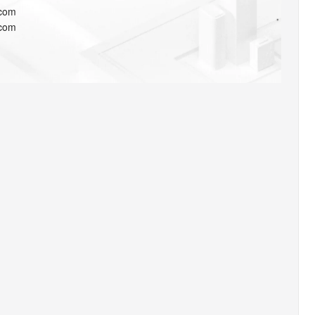
AI 应用
10分钟微调：让0.6B模型媲美235B模
多模态数据信
.com
型
依托云原生高可用架构,实现Dify私有化部署
.com
用1%尺寸在特定领域达到大模型90%以上效果
一个 AI 助手
超强辅助，Bol
即刻拥有 DeepSeek-R1 满血版
在企业官网、通讯软件中为客户提供 AI 客服
多种方案随心选，轻松解锁专属 DeepSeek