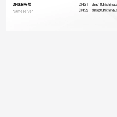
快速部署 Dify，高效搭建 
DNS服务器
DNS
1
：
dns19.hichina
DNS
2
：
dns20.hichina
迁移与运维管理
Nameserver
10 分钟在聊天系统中增加
专有云