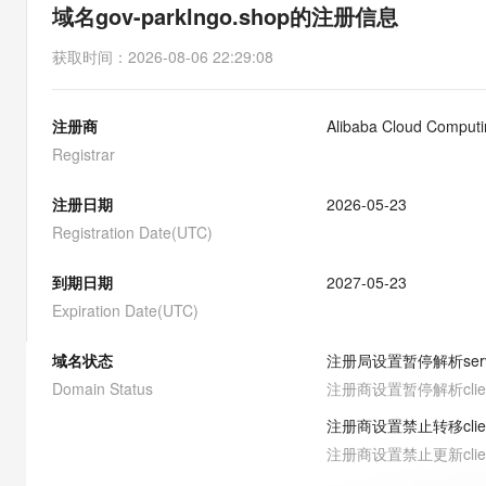
存储
天池大赛
能看、能想、能动手的多模
域名gov-parklngo.shop的注册信息
云解析DNS
解决方案免费试用 新老
电子合同
最高领取价值200元试用
安全
网络与CDN
AI 算法大赛
Qwen3-VL-Plus
获取时间
：
2026-08-06 22:29:08
畅捷通
大数据开发治理平台 Data
AI 产品 免费试用
网络
安全
云开发大赛
Tableau 订阅
1亿+ 大模型 tokens 和 
注册商
Alibaba Cloud Computin
可观测
入门学习赛
中间件
AI空中课堂在线直播课
云防火墙
140+云产品 免费试用
Registrar
大模型服务
上云与迁云
云原生的云上边界网络安全
产品新客免费试用，最长1
数据库
生态解决方案
注册日期
2026-05-23
千问AI平台-Token Plan
企业出海
大模型ACA认证体验
大数据计算
Registration Date(UTC)
助力企业全员 AI 认知与能
行业生态解决方案
政企业务
媒体服务
千问AI平台-模型体验
到期日期
2027-05-23
开发者生态解决方案
在线体验全尺寸、多种模态
Expiration Date(UTC)
企业服务与云通信
AI 开发和 AI 应用解决
Happy 系列大模型
域名与网站
域名状态
注册局设置暂停解析
ser
Domain Status
注册商设置暂停解析
cli
终端用户计算
注册商设置禁止转移
cli
Serverless
大模型解决方案
注册商设置禁止更新
cli
开发工具