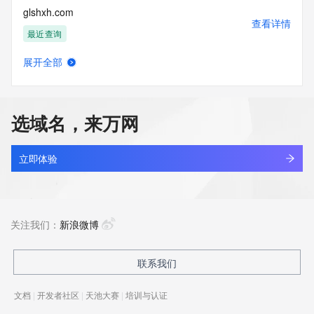
glshxh.com
查看详情
最近查询
展开全部
glsonp.cn
查看详情
最近查询
选域名，来万网
glsps.cn
查看详情
最近查询
立即体验
glsuesjt.cn
查看详情
最近查询
关注我们：
新浪微博
glszsj.com
联系我们
查看详情
最近查询
文档
|
开发者社区
|
天池大赛
|
培训与认证