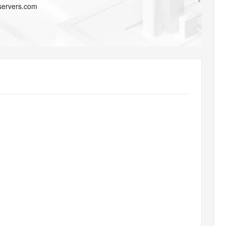
AI 应用
10分钟微调：让0.6B模型媲美235B模
多模态数据信
-servers.com
型
依托云原生高可用架构,实现Dify私有化部署
用1%尺寸在特定领域达到大模型90%以上效果
一个 AI 助手
超强辅助，Bol
即刻拥有 DeepSeek-R1 满血版
在企业官网、通讯软件中为客户提供 AI 客服
多种方案随心选，轻松解锁专属 DeepSeek