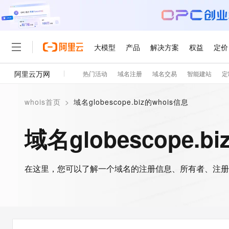
大模型
产品
解决方案
权益
定价
阿里云万网
热门活动
域名注册
域名交易
智能建站
定
大模型
产品
解决方案
权益
定价
云市场
伙伴
服务
了解阿里云
精选产品
精选解决方案
普惠上云
产品定价
精选商城
成为销售伙伴
售前咨询
为什么选择阿里云
千问AI平台
whois首页
>
域名globescope.biz的whois信息
了解云产品的定价详情
大模型服务平台百炼
睿译宝，AI翻译排版一
普惠上云 官方力荐
分销伙伴
在线服务
网站建设
什么是云计算
大
大模型服务与应用平台
上传文档即自动完成翻译和
云服务器38元/年起，超
域名globescope.b
咨询伙伴
多端小程序
技术领先
云上成本管理
售后服务
轻量应用服务器
GLM-5.2：长任务时代
官方推荐返现计划
大模型
精选产品
精选解决方案
Salesforce 国际版订阅
稳定可靠
管理和优化成本
推荐新用户得奖励，单订单
销售伙伴合作计划
自助服务
友盟天域
安全合规
人工智能与机器学习
AI
文本生成
在这里，您可以了解一个域名的注册信息、所有者、注册
云数据库 RDS
Hermes Agent，打造
云工开物
无影生态合作计划
在线服务
观测云
分析师报告
自主进化，持久记忆，越用
高校专属算力普惠，学生认
计算
互联网应用开发
Qwen3.8-Max
HOT
Salesforce On Alibaba C
工单服务
智能体时代全能旗舰模型
Tuya 物联网平台阿里云
研究报告与白皮书
人工智能平台 PAI
快速拥有专属 OpenClaw
大模
Consulting Partner 合
大数据
容器
免费试用
短信专区
一站式AI开发、训练和推
蓝凌 OA
Qwen3.7-Plus
AI 大模型销售与服务生
现代化应用