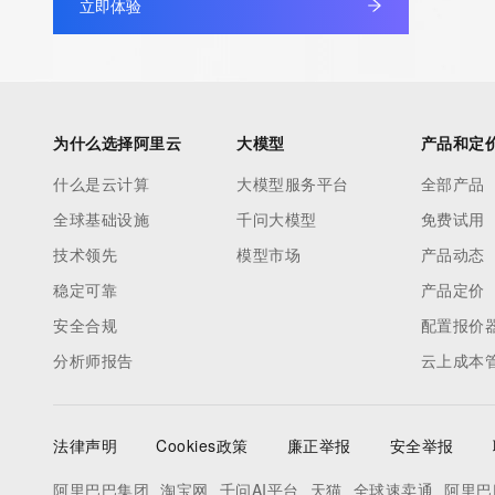
Registrant Fax: REDACTED FOR PRIVACY
立即体验
Registrant Fax Ext: REDACTED FOR PRIVACY
Registrant Email: Please query the RDDS service of the Registrar
to contact the Registrant, Admin, or Tech contact of the quer
Registry Admin ID:
为什么选择阿里云
大模型
产品和定
Admin Name:
Admin Organization:
什么是云计算
大模型服务平台
全部产品
Admin Street:
全球基础设施
千问大模型
免费试用
Admin Street:
技术领先
模型市场
产品动态
Admin Street:
Admin City:
稳定可靠
产品定价
Admin State/Province:
安全合规
配置报价
Admin Postal Code:
分析师报告
云上成本
Admin Country:
Admin Phone:
Admin Phone Ext:
法律声明
Cookies政策
廉正举报
安全举报
Admin Fax:
Admin Fax Ext:
阿里巴巴集团
淘宝网
千问AI平台
天猫
全球速卖通
阿里巴