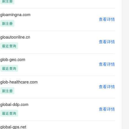
新注册
息提取
与 AI 智能体进行实时音视频通话
从文本、图片、视频中提取结构化的属性信息
构建支持视频理解的 AI 音视频实时通话应用
gloamingna.com
查看详情
t.diy 一步搞定创意建站
构建大模型应用的安全防护体系
新注册
通过自然语言交互简化开发流程,全栈开发支持
通过阿里云安全产品对 AI 应用进行安全防护
gloautoonline.cn
查看详情
最近查询
glob-geo.com
查看详情
最近查询
glob-healthcare.com
查看详情
新注册
global-ddp.com
查看详情
最近查询
global-gps.net