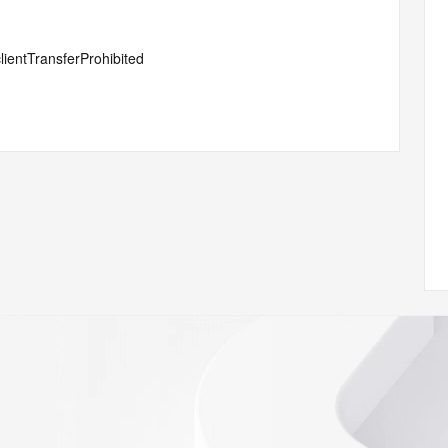
lientTransferProhibited
#serverTransferProhibited
or Privacy ehf