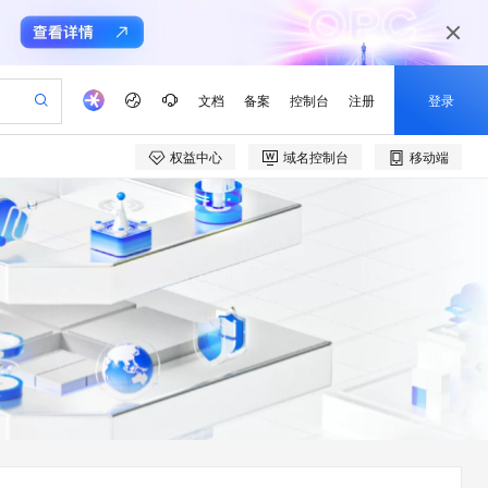
文档
备案
控制台
注册
登录
权益中心
域名控制台
移动端
验
作计划
器
AI 活动
专业服务
服务伙伴合作计划
开发者社区
加入我们
产品动态
服务平台百炼
阿里云 OPC 创新助力计划
一站式生成采购清单，支持单品或批量购买
可编辑精美 PPT 文稿
S产品伙伴计划（繁花）
峰会
CS
造的大模型服务与应用开发平台
Agency Agents：拥有专属领域专家
AI 生产力先锋
Al MaaS 服务伙伴赋能合作
域名
博文
Careers
PolarDB Agentic Database
至高可申请百万元
 轻松生成专业的 PPT
开启高性价比 AI 编程新体验
弹性可伸缩的云计算服务
先锋实践拓展 AI 生产力的边界
发布
多领域专家智能体,一键组建 AI 虚拟交付团队
Token 补贴，五大权
计划
海大会
伙伴信用分合作计划
商标
问答
社会招聘
益加速 OPC 成功
帕鲁游戏服务器
SS
HappyHorse 打造一站式影视创作平台
飞天发布时刻
HOT
秒悟 Meoo CLI 支持一键部
划
备案
电子书
校园招聘
联机服务器，轻松开启游戏
视频创作，一键激活电商全链路生产力
稳定、安全、高性价比、高性能的云存储服务
所见，即是所愿
署项目至阿里云账号
可视化编排打通从文字构思到成片全链路闭环
更多支持
划
公司注册
镜像站
视频生成
语音识别与合成
 智能体与工作流应用
漫剧工坊：一站式动画创作平台
AI 实训营
Flink OSS 支持
合作伙伴培训与认证
划
上云迁移
站生成，高效打造优质广告素材
全接入的云上超级电脑
通过阿里云百炼高效搭建AI应用,助力高效开发
快速生产连贯的高质量长漫剧
从基础到进阶，Agent 创客手把手教你
AssumeRole 角色自定义
e-1.1-T2V
Qwen3-TTS-Flash
lScope
我要反馈
查询合作伙伴
畅细腻的高质量视频
离线语音合成大模型，多语言方言自适应，低延迟高稳定
n Alibaba Cloud ISV 合作
代维服务
建企业门户网站
10 分钟搭建微信、支付宝小程序
百炼 Qwen3.7-Flash 系列模
创新加速
ope
登录合作伙伴管理后台
我要建议
站，无忧落地极速上线
以可视化方式快速构建移动和 PC 门户网站
国内短信简单易用，安全可靠，秒级触达，全球覆盖200+国家和地区。
高效部署网站，快速应用到小程序
型发布
e-1.1-I2V
Cosyvoice-V3-Flash