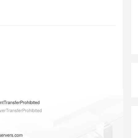
态智能体模型
旗舰 MoE 大模型，百万上下文与顶尖推理能力
图生视频，流
同享
万小智 AI 建站低至 15元/月
Qoder CN
AI 短剧/漫剧
云原生数据库 
快递物流查询
WordPress
成为服务伙
高校合作
点，立即开启云上创新
覆盖公网/内网、递归/权威、移动APP等全场景解析服务
送.CN域名，送备案服务码
基于千问大模型等，支持代码智能生成、研发智能问答
AI助力短剧
GLM-5.2
Wan2.7-T
Ubuntu
服务生态伙伴
视觉 Coding、空间感知、多模态思考等全面升级
1M上下文，专为长程任务能力而生
云工开物
企业应用
Works
Night Plan 支持 Qwen 3.8-Max
云原生大数据计算服务 MaxCompute
AI 办公
容器服务 Kub
NEW
Red Hat
30+ 款产品免费体验
Data Agent 驱动的一站式 Data+AI 开发治理平台
夜间 5 折，Qwen/Meoo/TokenPlan 客户专享
面向分析的企业级SaaS模式云数据仓库
AI智能应用
提供一站式管
科研合作
ERP
堂（旗舰版）
SUSE
智能客服
AI 应用构建
大模型原生
CRM
防护产品
2个月
自动承接线索
建站小程序
Qoder
大模型服务平台百炼-应用模版
OA 办公系统
HOT
NEW
面向真实软件
个人版上线、团队版降价；千问3.8-Max首发发尝鲜
丰富多元化的应用模版和解决方案
力提升
财税管理
模板建站
万有无界
大模型服务平台百炼-智能体
400电话
定制建站
的模型效果
灵活可视化地构建企业级 Agent
方案
广告营销
模板小程序
秒悟
人工智能平台 PAI
entTransferProhibited
定制小程序
云端极速 AI 
新一代 AI 视频生成模型，深度适配广告营销等场景
AI Native 的算法工程平台，一站式完成建模、训练、推理服务部署
verTransferProhibited
APP 开发
建站系统
-servers.com