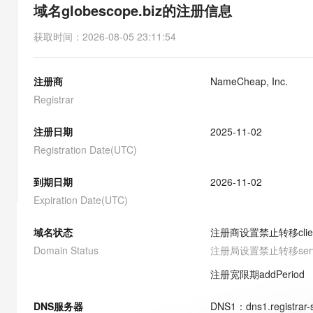
存储
天池大赛
能看、能想、能动手的多模
域名globescope.biz的注册信息
云解析DNS
解决方案免费试用 新老
电子合同
最高领取价值200元试用
安全
网络与CDN
AI 算法大赛
Qwen3-VL-Plus
获取时间
：
2026-08-05 23:11:54
畅捷通
大数据开发治理平台 Data
AI 产品 免费试用
网络
安全
云开发大赛
Tableau 订阅
1亿+ 大模型 tokens 和 
注册商
NameCheap, Inc.
可观测
入门学习赛
中间件
AI空中课堂在线直播课
云防火墙
140+云产品 免费试用
Registrar
大模型服务
上云与迁云
云原生的云上边界网络安全
产品新客免费试用，最长1
数据库
生态解决方案
注册日期
2025-11-02
千问AI平台-Token Plan
企业出海
大模型ACA认证体验
大数据计算
Registration Date(UTC)
助力企业全员 AI 认知与能
行业生态解决方案
政企业务
媒体服务
千问AI平台-模型体验
到期日期
2026-11-02
开发者生态解决方案
在线体验全尺寸、多种模态
Expiration Date(UTC)
企业服务与云通信
AI 开发和 AI 应用解决
Happy 系列大模型
域名与网站
域名状态
注册商设置禁止转移
cli
Domain Status
注册局设置禁止转移
ser
终端用户计算
注册宽限期
addPeriod
Serverless
大模型解决方案
DNS服务器
DNS
1
：
dns1.registrar
开发工具