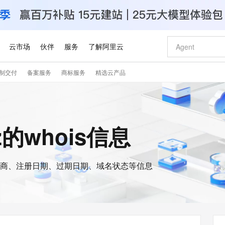
云市场
伙伴
服务
了解阿里云
制交付
备案服务
商标服务
精选云产品
AI 特惠
数据与 API
成为产品伙伴
企业增值服务
最佳实践
价格计算器
AI 场景体
基础软件
产品伙伴合
阿里云认证
市场活动
配置报价
大模型
自助选配和估算价格
步到位
智启 AI 普惠权益
产品生态集成认证中心
企业支持计划
云上春晚
域名与网站
Qwen Audio：打造专属 AI 语音助手
千问官方 MaaS 平台，为开发者和 Agent 而生，新用户赠送 1 亿 + tokens 额度
一句话生成原生
AI Coding
阿里云Maa
2026 阿里云
云服务器 E
为企业打
数据集
Windows
大模型认证
模型
NEW
NEW
格式还原
值低价云产品抢先购
至高享 1亿+免费 tokens，加速 Al 应用落地
提供智能易用的域名与建站服务
Qwen-Audio-3.0-Realtime 端到端实时语音角色扮演
输入一句话想法,
智能编程，一键
安全可靠、
iz的whois信息
产品生态伙伴
专家技术服务
云上奥运之旅
弹性计算合作
阿里云中企出
手机三要素
宝塔 Linux
全部认证
价格优势
开源旗舰模型
即刻拥有 DeepSeek-V4-Pro
阿里云 OPC 创新助力计划
千问大模型
一键部署幻兽
AI 电商营销
对象存储 O
大模型
产品生态伙伴工作台
企业增值服务台
云栖战略参考
云存储合作计
云栖大会
身份实名认证
CentOS
训练营
推动算力普惠，释放技术红利
最高返9万
真正可用的 1M 上下文,一次完成代码全链路开发
快速构建应用程序和网站，即刻迈出上云第一步
轻松解锁专属 DeepSeek-V4-Pro
至高百万元 Token 补贴，加速一人公司成长
多元化、高性能、安全可靠的大模型服务
一键购买专属
从图文生成到
云上的中国
数据库合作计
活动全景
短信
Docker
图片和
商、注册日期、过期日期、域名状态等信息
自进化智能体
5 分钟轻松部署专属 QwenPaw
Token Plan 模型订阅计划
数字证书管理服务（原SSL证书）
高效搭建 AI
AI 广告创作
无影云电脑
企业成长
NEW
HOT
信息公告
看见新力量
云网络合作计
OCR 文字识别
JAVA
越聪明
证享300元代金券
全托管，含MySQL、PostgreSQL、SQL Server、MariaDB多引擎
Qwen3.8-Max 首发尝鲜，限时加量 10 倍，夜间低至2折
实现全站 HTTPS，呈现可信的 Web 访问
从聊天伙伴进化为能主动干活的本地数字员工
图文、视频一
随时随地安
Kimi-K3
HappyHors
NEW
魔搭 Mode
loud
服务实践
官网公告
Kimi 最新旗舰模型，长程编程与推理利器
让文字生成流
金融模力时刻
Salesforce O
版
发票查验
全能环境
Claude Code + GStack 打造工程团队
千问办公，限时限量积分加倍
Qoder
低代码高效构
AI 建站
短信服务
型
NEW
作计划
计划
创新中心
魔搭 ModelSc
健康状态
理服务
让AI从“聊天伙伴”进化为能干活的“数字员工”
安装技能 GStack，拥有专属 AI 工程团队
你的AI工作搭子，覆盖日常办公高频场景
面向真实软件的智能体编程平台
0 代码专业建
客户案例
天气预报查询
操作系统
Deepseek-v4-pro
HappyHors
态合作计划