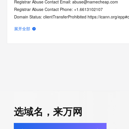
Registrar Abuse Contact Email: abuse@namecheap.com
Registrar Abuse Contact Phone: +1.6613102107
Domain Status: clientTransferProhibited https://icann.org/epp#c
Domain Status: serverTransferProhibited https://icann.org/epp
展开全部
Domain Status: addPeriod https://icann.org/epp#addPeriod
Registry Registrant ID: REDACTED FOR PRIVACY
Registrant Name: REDACTED FOR PRIVACY
Registrant Organization: Privacy service provided by Withheld f
Registrant Street: REDACTED FOR PRIVACY
Registrant Street: REDACTED FOR PRIVACY
Registrant Street: REDACTED FOR PRIVACY
Registrant City: REDACTED FOR PRIVACY
Registrant State/Province: Capital Region
Registrant Postal Code: REDACTED FOR PRIVACY
Registrant Country: IS
选域名，来万网
Registrant Phone: REDACTED FOR PRIVACY
Registrant Phone Ext: REDACTED FOR PRIVACY