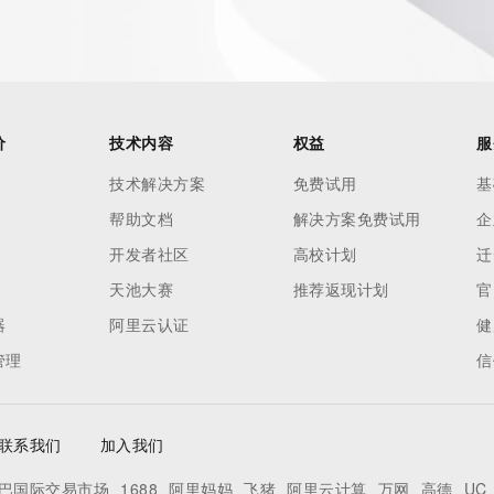
 of Record identified in this output for information on how 
ied domain name.
价
技术内容
权益
服
技术解决方案
免费试用
基
帮助文档
解决方案免费试用
企
开发者社区
高校计划
迁
天池大赛
推荐返现计划
官
器
阿里云认证
健
管理
信
联系我们
加入我们
巴国际交易市场
1688
阿里妈妈
飞猪
阿里云计算
万网
高德
UC