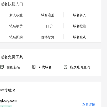
安全
畅自然，细节丰富
高表现力语音合成大模型，语音克隆听感自然
我要投诉
PolarDB
域名快捷入口
上云场景组合购
伴
Qoder CN V1.7.0 发布
漫剧创作，剧本、分镜、视频高效生成
100%兼容MySQL、PostgreSQL，兼容Oracle，支持集中和分布式
覆盖90%+业务场景，专享组合折扣价
2V
VPN
Fun-ASR
新人权益
域名注册
域名转入
文戏情感细腻自然，动作戏激烈拳拳到肉，实现更强表演能力
支持中英文自由切换，具备更强的噪声鲁棒性
ernetes 版 ACK
云聚AI 严选权益
云安全中心 AI BAS 智能自动
SSL 证书
，一键激活高效办公新体验
理容器应用的 K8s 服务
精选AI产品，从模型到应用全链提效
化模拟渗透攻击产品发布
域名续费
一口价
域名抢注
堡垒机
AI 用量加速计划
DataWorks ChatBI 会话支持
应用
域名回购
价格总览
防火墙
域名查询
、识别商机，让客服更高效、服务更出色。
新老同享，达量后返
上传临时文件分析
千问办公
主机安全
NEW
的智能体编程平台
一站式AI生产力平台
域名免费工具
AI 应用及服务市场
伶鹊
企业级人与Agent协作平台，接入和调度多个数字员工
智能客服平台，对话机器人、对话分析、智能外呼
智能起名
AI找域名
所属账号查询
AI 应用
大模型服务平台百炼 - 全妙
大模型
应用创作平台
多模态内容创作工具，已接入 DeepSeek
自然语言处理
推荐域名
数据标注
gloalg.com
机器学习
查看详情