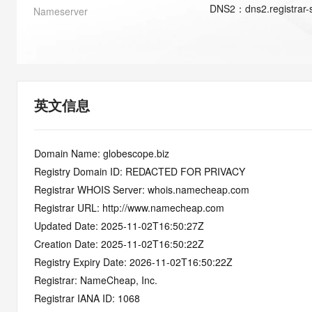
快速部署 Dify，高效搭建 
DNS
2
：
dns2.registrar
Nameserver
迁移与运维管理
10 分钟在聊天系统中增加
专有云
英文信息
Domain Name: globescope.biz
Registry Domain ID: REDACTED FOR PRIVACY
Registrar WHOIS Server: whois.namecheap.com
Registrar URL: http://www.namecheap.com
Updated Date: 2025-11-02T16:50:27Z
Creation Date: 2025-11-02T16:50:22Z
Registry Expiry Date: 2026-11-02T16:50:22Z
Registrar: NameCheap, Inc.
Registrar IANA ID: 1068