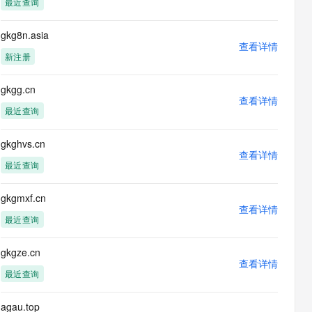
最近查询
息提取
与 AI 智能体进行实时音视频通话
从文本、图片、视频中提取结构化的属性信息
构建支持视频理解的 AI 音视频实时通话应用
gkg8n.asia
查看详情
t.diy 一步搞定创意建站
构建大模型应用的安全防护体系
新注册
通过自然语言交互简化开发流程,全栈开发支持
通过阿里云安全产品对 AI 应用进行安全防护
gkgg.cn
查看详情
最近查询
gkghvs.cn
查看详情
最近查询
gkgmxf.cn
查看详情
最近查询
gkgze.cn
查看详情
最近查询
agau.top