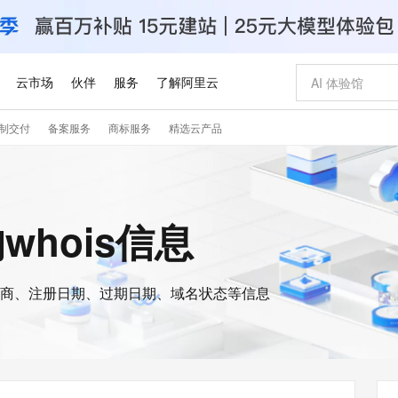
云市场
伙伴
服务
了解阿里云
制交付
备案服务
商标服务
精选云产品
AI 特惠
数据与 API
成为产品伙伴
企业增值服务
最佳实践
价格计算器
AI 场景体
基础软件
产品伙伴合
阿里云认证
市场活动
配置报价
大模型
自助选配和估算价格
新方式
睿译宝，AI翻译排版一步到位
智启 AI 普惠权益
产品生态集成认证中心
企业支持计划
云上春晚
域名与网站
千问官方 MaaS 平台，为开发者和 Agent 而生，新用户赠送 1 亿 + tokens 额度
Qwen Aud
AI Coding
阿里云Maa
2026 阿里云
云服务器 E
为企业打
数据集
Windows
大模型认证
模型
NEW
NEW
交付可用成果
值低价云产品抢先购
上传文档即自动完成翻译和格式还原
至高享 1亿+免费 tokens，加速 Al 应用落地
提供智能易用的域名与建站服务
智能编程，一键
安全可靠、
的whois信息
产品生态伙伴
专家技术服务
云上奥运之旅
弹性计算合作
阿里云中企出
手机三要素
宝塔 Linux
全部认证
价格优势
有专属领域专家
GLM-5.2：长任务时代开源旗舰模型
阿里云 OPC 创新助力计划
千问大模型
即刻拥有 DeepS
AI 电商营销
对象存储 O
大模型
产品生态伙伴工作台
企业增值服务台
云栖战略参考
云存储合作计
云栖大会
身份实名认证
CentOS
训练营
推动算力普惠，释放技术红利
最高返9万
多领域专家智能体,一键组建 AI 虚拟交付团队
快速构建应用程序和网站，即刻迈出上云第一步
至高百万元 Token 补贴，加速一人公司成长
多元化、高性能、安全可靠的大模型服务
真正可用的 1M 上下文,一次完成代码全链路开发
轻松解锁专属 Dee
从图文生成到
云上的中国
数据库合作计
活动全景
短信
Docker
图片和
商、注册日期、过期日期、域名状态等信息
站式影视创作平台
Hermes Agent，打造自进化智能体
Token Plan 模型订阅计划
数字证书管理服务（原SSL证书）
5 分钟轻松部署
AI 广告创作
无影云电脑
企业成长
NEW
信息公告
看见新力量
云网络合作计
OCR 文字识别
JAVA
证享300元代金券
可视化编排打通从文字构思到成片全链路闭环
全托管，含MySQL、PostgreSQL、SQL Server、MariaDB多引擎
自主进化，持久记忆，越用越聪明
Qwen3.8-Max 首发尝鲜，限时加量 10 倍，夜间低至2折
实现全站HTTPS，呈现可信的WEB访问
图文、视频一
随时随地安
Kimi-K3
HappyHors
NEW
魔搭 Mode
loud
服务实践
官网公告
Kimi 最新旗舰模型，长程编程与推理利器
让文字生成流
金融模力时刻
Salesforce O
版
发票查验
全能环境
Claude Code + GStack 打造工程团队
千问办公，限时限量积分加倍
Qoder
低代码高效构
AI 建站
短信服务
型
NEW
作计划
计划
创新中心
魔搭 ModelSc
健康状态
理服务
让AI从“聊天伙伴”进化为能干活的“数字员工”
安装技能 GStack，拥有专属 AI 工程团队
你的AI工作搭子，覆盖日常办公高频场景
面向真实软件的智能体编程平台
0 代码专业建
客户案例
天气预报查询
操作系统
Deepseek-v4-pro
HappyHors
态合作计划