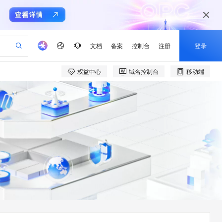
文档
备案
控制台
注册
登录
权益中心
域名控制台
移动端
验
作计划
器
AI 活动
专业服务
服务伙伴合作计划
开发者社区
加入我们
产品动态
服务平台百炼
阿里云 OPC 创新助力计划
一站式生成采购清单，支持单品或批量购买
io：打造专属 AI 语音助手
S产品伙伴计划（繁花）
峰会
CS
造的大模型服务与应用开发平台
一句话生成原生可编辑精美 PPT 文稿
AI 生产力先锋
Al MaaS 服务伙伴赋能合作
域名
博文
Careers
至高可申请百万元
Qwen3.8-Max 模型上线
开启高性价比 AI 编程新体验
弹性可伸缩的云计算服务
Qwen-Audio-3.0-Realtime 端到端实时语音角色扮演
输入一句话想法, 轻松生成专业的 PPT
先锋实践拓展 AI 生产力的边界
Token 补贴，五大权
计划
海大会
伙伴信用分合作计划
商标
问答
社会招聘
益加速 OPC 成功
eek-V4-Pro
SS
一键部署幻兽帕鲁游戏服务器
飞天发布时刻
HOT
Open Search 向量检索版支
划
备案
电子书
校园招聘
pSeek-V4-Pro
视频创作，一键激活电商全链路生产力
稳定、安全、高性价比、高性能的云存储服务
一键购买专属联机服务器，轻松开启游戏
所见，即是所愿
持视频检索 Pipeline 功能
更多支持
划
公司注册
镜像站
视频生成
语音识别与合成
专属 QwenPaw
漫剧工坊：一站式动画创作平台
AI 实训营
HOT
应用身份服务 (IDaaS)
合作伙伴培训与认证
划
上云迁移
站生成，高效打造优质广告素材
全接入的云上超级电脑
从聊天伙伴进化为能主动干活的本地数字员工
快速生产连贯的高质量长漫剧
从基础到进阶，Agent 创客手把手教你
OpenClaw 管理能力上线
e-1.1-T2V
Qwen3-TTS-Flash
lScope
我要反馈
查询合作伙伴
畅细腻的高质量视频
离线语音合成大模型，多语言方言自适应，低延迟高稳定
n Alibaba Cloud ISV 合作
代维服务
建企业门户网站
10 分钟搭建微信、支付宝小程序
MaxCompute MaxFrame 提
创新加速
ope
登录合作伙伴管理后台
我要建议
站，无忧落地极速上线
以可视化方式快速构建移动和 PC 门户网站
国内短信简单易用，安全可靠，秒级触达，全球覆盖200+国家和地区。
高效部署网站，快速应用到小程序
供自动弹性内存功能
e-1.1-I2V
Cosyvoice-V3-Flash