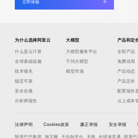
立即体验
Admin Name: 
Admin Organization: 
Admin Street: 
Admin City: 
Admin State/Province: 
为什么选择阿里云
大模型
产品和定
Admin Postal Code: 
什么是云计算
大模型服务平台
全部产品
Admin Country: 
全球基础设施
千问大模型
免费试用
Admin Phone: 
Admin Phone Ext: 
技术领先
模型市场
产品动态
Admin Fax: 
稳定可靠
产品定价
Admin Fax Ext: 
安全合规
配置报价
Admin Email: 
分析师报告
云上成本
Registry Tech ID: REDACTED FOR PRIVACY
Tech Name: 
Tech Organization: 
法律声明
Cookies政策
廉正举报
安全举报
Tech Street: 
Tech City: 
阿里巴巴集团
淘宝网
千问AI平台
天猫
全球速卖通
阿里巴