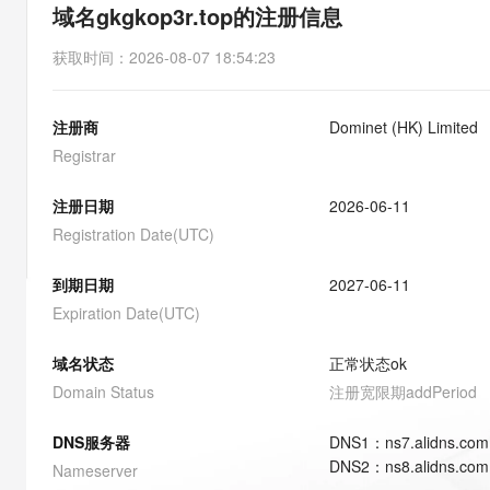
存储
天池大赛
能看、能想、能动手的多模
域名gkgkop3r.top的注册信息
云解析DNS
解决方案免费试用 新老
电子合同
最高领取价值200元试用
安全
网络与CDN
AI 算法大赛
Qwen3-VL-Plus
获取时间
：
2026-08-07 18:54:23
畅捷通
大数据开发治理平台 Data
AI 产品 免费试用
网络
安全
云开发大赛
Tableau 订阅
1亿+ 大模型 tokens 和 
注册商
Dominet (HK) Limited
可观测
入门学习赛
中间件
AI空中课堂在线直播课
云防火墙
140+云产品 免费试用
Registrar
大模型服务
上云与迁云
云原生的云上边界网络安全
产品新客免费试用，最长1
数据库
生态解决方案
注册日期
2026-06-11
千问AI平台-Token Plan
企业出海
大模型ACA认证体验
大数据计算
Registration Date(UTC)
助力企业全员 AI 认知与能
行业生态解决方案
政企业务
媒体服务
千问AI平台-模型体验
到期日期
2027-06-11
开发者生态解决方案
在线体验全尺寸、多种模态
Expiration Date(UTC)
企业服务与云通信
AI 开发和 AI 应用解决
Happy 系列大模型
域名与网站
域名状态
正常状态
ok
Domain Status
注册宽限期
addPeriod
终端用户计算
DNS服务器
DNS
1
：
ns7.alidns.com
Serverless
大模型解决方案
DNS
2
：
ns8.alidns.com
Nameserver
开发工具