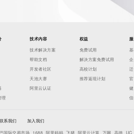
价
技术内容
权益
服
技术解决方案
免费试用
基
帮助文档
解决方案免费试用
企
开发者社区
高校计划
迁
天池大赛
推荐返现计划
官
器
阿里云认证
健
管理
信
联系我们
加入我们
巴国际交易市场
1688
阿里妈妈
飞猪
阿里云计算
万网
高德
UC