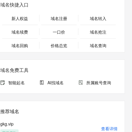
安全
畅自然，细节丰富
高表现力语音合成大模型，语音克隆听感自然
我要投诉
PolarDB
域名快捷入口
上云场景组合购
Milvus 弹性伸缩功能新增节
伴
漫剧创作，剧本、分镜、视频高效生成
100%兼容MySQL、PostgreSQL，兼容Oracle，支持集中和分布式
覆盖90%+业务场景，专享组合折扣价
点支持范围
2V
VPN
Fun-ASR
新人权益
域名注册
域名转入
文戏情感细腻自然，动作戏激烈拳拳到肉，实现更强表演能力
支持中英文自由切换，具备更强的噪声鲁棒性
ernetes 版 ACK
云聚AI 严选权益
AI 原生数据库服务发布
SSL 证书
，一键激活高效办公新体验
理容器应用的 K8s 服务
精选AI产品，从模型到应用全链提效
Agent 数据网关
域名续费
一口价
域名抢注
堡垒机
AI 用量加速计划
云原生数据库 PolarDB
应用
域名回购
价格总览
防火墙
域名查询
、识别商机，让客服更高效、服务更出色。
新老同享，达量后返
Agentic Database 发布
千问办公
主机安全
NEW
的智能体编程平台
一站式AI生产力平台
域名免费工具
AI 应用及服务市场
伶鹊
企业级人与Agent协作平台，接入和调度多个数字员工
智能客服平台，对话机器人、对话分析、智能外呼
智能起名
AI找域名
所属账号查询
AI 应用
大模型服务平台百炼 - 全妙
大模型
应用创作平台
多模态内容创作工具，已接入 DeepSeek
自然语言处理
推荐域名
数据标注
gkg.vip
机器学习
查看详情