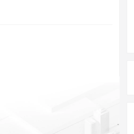
态智能体模型
旗舰 MoE 大模型，百万上下文与顶尖推理能力
图生视频，流
同享
万小智 AI 建站低至 15元/月
Qoder CN
AI 短剧/漫剧
云原生数据库 
快递物流查询
WordPress
成为服务伙
高校合作
点，立即开启云上创新
覆盖公网/内网、递归/权威、移动APP等全场景解析服务
送.CN域名，送备案服务码
基于千问大模型等，支持代码智能生成、研发智能问答
AI助力短剧
GLM-5.2
Wan2.7-T
Ubuntu
服务生态伙伴
视觉 Coding、空间感知、多模态思考等全面升级
1M上下文，专为长程任务能力而生
云工开物
企业应用
Works
Night Plan 支持 Qwen 3.8-Max
云原生大数据计算服务 MaxCompute
AI 办公
容器服务 Kub
NEW
Red Hat
30+ 款产品免费体验
Data Agent 驱动的一站式 Data+AI 开发治理平台
夜间 5 折，Qwen/Meoo/TokenPlan 客户专享
面向分析的企业级SaaS模式云数据仓库
AI智能应用
提供一站式管
科研合作
ERP
堂（旗舰版）
SUSE
智能客服
AI 应用构建
大模型原生
CRM
防护产品
2个月
自动承接线索
建站小程序
Qoder
大模型服务平台百炼-应用模版
OA 办公系统
HOT
NEW
面向真实软件
个人版上线、团队版降价；千问3.8-Max首发发尝鲜
丰富多元化的应用模版和解决方案
力提升
财税管理
模板建站
万有无界
大模型服务平台百炼-智能体
400电话
定制建站
的模型效果
灵活可视化地构建企业级 Agent
方案
广告营销
模板小程序
秒悟
人工智能平台 PAI
定制小程序
云端极速 AI 
新一代 AI 视频生成模型，深度适配广告营销等场景
AI Native 的算法工程平台，一站式完成建模、训练、推理服务部署
APP 开发
建站系统