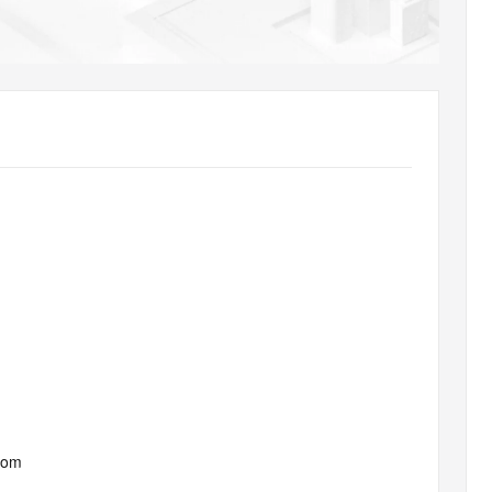
AI 应用
10分钟微调：让0.6B模型媲美235B模
多模态数据信
型
依托云原生高可用架构,实现Dify私有化部署
用1%尺寸在特定领域达到大模型90%以上效果
一个 AI 助手
超强辅助，Bol
即刻拥有 DeepSeek-R1 满血版
在企业官网、通讯软件中为客户提供 AI 客服
多种方案随心选，轻松解锁专属 DeepSeek
com