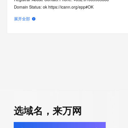
Domain Status: ok https://icann.org/epp#OK
Domain Status: addPeriod https://icann.org/epp#addPeriod
展开全部
Registry Registrant ID: REDACTED FOR PRIVACY
Registrant Name: REDACTED FOR PRIVACY
Registrant Organization: REDACTED FOR PRIVACY
Registrant Street:  REDACTED FOR PRIVACY
Registrant City: REDACTED FOR PRIVACY
Registrant State/Province: nan
Registrant Postal Code: REDACTED FOR PRIVACY
Registrant Country: LA
Registrant Phone: REDACTED FOR PRIVACY
Registrant Phone Ext: REDACTED FOR PRIVACY
Registrant Fax: REDACTED FOR PRIVACY
Registrant Fax Ext: REDACTED FOR PRIVACY
选域名，来万网
Registrant Email: Please query the RDDS service of the Registrar
how to contact the Registrant, Admin, or Tech contact of the 
Registry Admin ID: REDACTED FOR PRIVACY