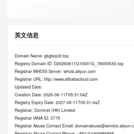
快速部署 Dify，高效搭建 
迁移与运维管理
10 分钟在聊天系统中增加
专有云
英文信息
Domain Name: gkgkop3r.top
Registry Domain ID: D20260611G10001G_78000530-top
Registrar WHOIS Server: whois.aliyun.com
Registrar URL: http://www.alibabacloud.com
Updated Date: 
Creation Date: 2026-06-11T05:31:04Z
Registry Expiry Date: 2027-06-11T05:31:04Z
Registrar: Dominet (HK) Limited
Registrar IANA ID: 3775
Registrar Abuse Contact Email: domainabuse@service.aliyun.
Registrar Abuse Contact Phone: +852.01065985888