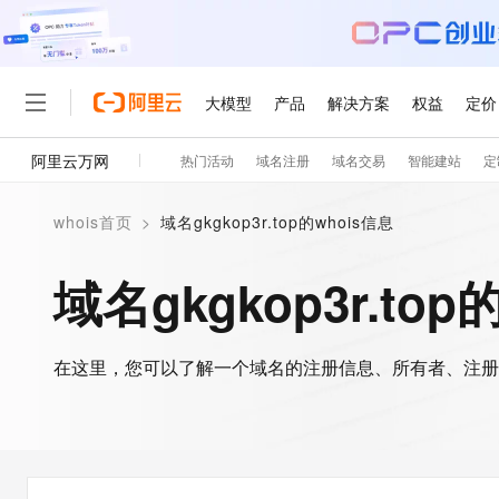
大模型
产品
解决方案
权益
定价
阿里云万网
热门活动
域名注册
域名交易
智能建站
定
大模型
产品
解决方案
权益
定价
云市场
伙伴
服务
了解阿里云
精选产品
精选解决方案
普惠上云
产品定价
精选商城
成为销售伙伴
售前咨询
为什么选择阿里云
千问AI平台
whois首页
>
域名gkgkop3r.top的whois信息
了解云产品的定价详情
大模型服务平台百炼
千问办公，解锁你的工作
普惠上云 官方力荐
分销伙伴
在线服务
网站建设
什么是云计算
大
大模型服务与应用平台
企业级Agent产品，直接
云服务器38元/年起，超
域名gkgkop3r.top
咨询伙伴
多端小程序
技术领先
云上成本管理
售后服务
轻量应用服务器
Agency Agents：拥
官方推荐返现计划
大模型
精选产品
精选解决方案
Salesforce 国际版订阅
稳定可靠
管理和优化成本
推荐新用户得奖励，单订单
销售伙伴合作计划
自助服务
友盟天域
安全合规
人工智能与机器学习
AI
文本生成
在这里，您可以了解一个域名的注册信息、所有者、注册
云数据库 RDS
HappyHorse 打造一
云工开物
无影生态合作计划
在线服务
观测云
分析师报告
高校专属算力普惠，学生认
计算
互联网应用开发
Qwen3.8-Max
HOT
Salesforce On Alibaba C
工单服务
智能体时代全能旗舰模型
Tuya 物联网平台阿里云
研究报告与白皮书
人工智能平台 PAI
快速拥有专属 OpenClaw
大模
Consulting Partner 合
大数据
容器
免费试用
短信专区
一站式AI开发、训练和推
蓝凌 OA
Qwen3.7-Plus
AI 大模型销售与服务生
现代化应用