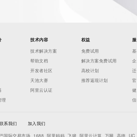
ied in this output for information on how to contact the 
e.
ins
tered for
价
技术内容
权益
服
o use any
技术解决方案
免费试用
基
ning
帮助文档
解决方案免费试用
企
data in
c processes
开发者社区
高校计划
迁
ored and
天池大赛
推荐返现计划
官
manently
器
阿里云认证
健
ry.com/en/
管理
信
联系我们
加入我们
巴国际交易市场
1688
阿里妈妈
飞猪
阿里云计算
万网
高德
UC