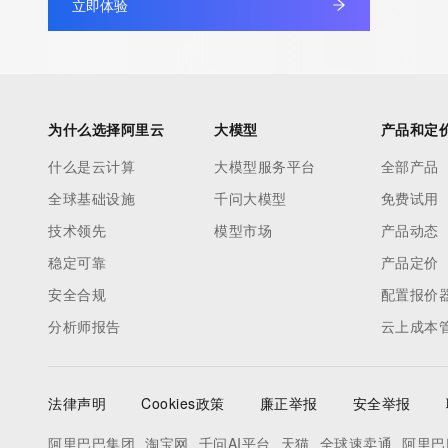
立即体验
Please query the RDDS service of the Registrar of Record identif
Registrant, Admin, or Tech contact of the queried domain nam
This whois service is provided by GMO Registry and only conta
information pertaining to Internet domain names we have regis
为什么选择阿里云
大模型
产品和定
our customers. By using this service you are agreeing (1) not t
什么是云计算
大模型服务平台
全部产品
information presented here for any purpose other than determi
全球基础设施
千问大模型
免费试用
ownership of domain names, (2) not to store or reproduce this 
any way, (3) not to use any high-volume, automated, electroni
技术领先
模型市场
产品动态
to obtain data from this service. Abuse of this service is monit
稳定可靠
产品定价
actions in contravention of these terms will result in being per
安全合规
配置报价
blacklisted. All data is (c) GMO Registry http://www.gmo-regist
分析师报告
云上成本
法律声明
Cookies政策
廉正举报
安全举报
阿里巴巴集团
淘宝网
千问AI平台
天猫
全球速卖通
阿里巴