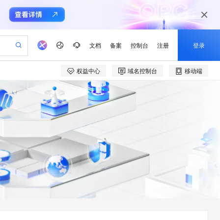
文档
备案
控制台
注册
登录
权益中心
域名控制台
移动端
验
作计划
器
AI 活动
专业服务
服务伙伴合作计划
开发者社区
加入我们
产品动态
服务平台百炼
阿里云 OPC 创新助力计划
一站式生成采购清单，支持单品或批量购买
可编辑精美 PPT 文稿
S产品伙伴计划（繁花）
峰会
CS
造的大模型服务与应用开发平台
Agency Agents：拥有专属领域专家
AI 生产力先锋
Al MaaS 服务伙伴赋能合作
域名
博文
Careers
至高可申请百万元
Qwen3.8-Max 模型上线
 轻松生成专业的 PPT
开启高性价比 AI 编程新体验
弹性可伸缩的云计算服务
先锋实践拓展 AI 生产力的边界
多领域专家智能体,一键组建 AI 虚拟交付团队
Token 补贴，五大权
计划
海大会
伙伴信用分合作计划
商标
问答
社会招聘
益加速 OPC 成功
帕鲁游戏服务器
SS
HappyHorse 打造一站式影视创作平台
飞天发布时刻
HOT
Open Search 向量检索版支
划
备案
电子书
校园招聘
联机服务器，轻松开启游戏
视频创作，一键激活电商全链路生产力
稳定、安全、高性价比、高性能的云存储服务
所见，即是所愿
持视频检索 Pipeline 功能
可视化编排打通从文字构思到成片全链路闭环
更多支持
划
公司注册
镜像站
视频生成
语音识别与合成
 智能体与工作流应用
漫剧工坊：一站式动画创作平台
AI 实训营
应用身份服务 (IDaaS)
合作伙伴培训与认证
划
上云迁移
站生成，高效打造优质广告素材
全接入的云上超级电脑
通过阿里云百炼高效搭建AI应用,助力高效开发
快速生产连贯的高质量长漫剧
从基础到进阶，Agent 创客手把手教你
OpenClaw 管理能力上线
e-1.1-T2V
Qwen3-TTS-Flash
lScope
我要反馈
查询合作伙伴
畅细腻的高质量视频
离线语音合成大模型，多语言方言自适应，低延迟高稳定
n Alibaba Cloud ISV 合作
代维服务
建企业门户网站
10 分钟搭建微信、支付宝小程序
MaxCompute MaxFrame 提
创新加速
ope
登录合作伙伴管理后台
我要建议
站，无忧落地极速上线
以可视化方式快速构建移动和 PC 门户网站
国内短信简单易用，安全可靠，秒级触达，全球覆盖200+国家和地区。
高效部署网站，快速应用到小程序
供自动弹性内存功能
e-1.1-I2V
Cosyvoice-V3-Flash