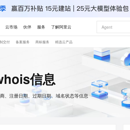
云市场
伙伴
服务
了解阿里云
制交付
备案服务
商标服务
精选云产品
AI 特惠
数据与 API
成为产品伙伴
企业增值服务
最佳实践
价格计算器
AI 场景体
基础软件
产品伙伴合
阿里云认证
市场活动
配置报价
大模型
自助选配和估算价格
步到位
智启 AI 普惠权益
产品生态集成认证中心
企业支持计划
云上春晚
域名与网站
Qwen Audio：打造专属 AI 语音助手
千问官方 MaaS 平台，为开发者和 Agent 而生，新用户赠送 1 亿 + tokens 额度
一句话生成原生
AI Coding
阿里云Maa
2026 阿里云
云服务器 E
为企业打
数据集
Windows
大模型认证
模型
NEW
NEW
格式还原
值低价云产品抢先购
至高享 1亿+免费 tokens，加速 Al 应用落地
提供智能易用的域名与建站服务
Qwen-Audio-3.0-Realtime 端到端实时语音角色扮演
输入一句话想法,
智能编程，一键
安全可靠、
whois信息
产品生态伙伴
专家技术服务
云上奥运之旅
弹性计算合作
阿里云中企出
手机三要素
宝塔 Linux
全部认证
价格优势
开源旗舰模型
即刻拥有 DeepSeek-V4-Pro
阿里云 OPC 创新助力计划
千问大模型
一键部署幻兽
AI 电商营销
对象存储 O
大模型
产品生态伙伴工作台
企业增值服务台
云栖战略参考
云存储合作计
云栖大会
身份实名认证
CentOS
训练营
推动算力普惠，释放技术红利
最高返9万
真正可用的 1M 上下文,一次完成代码全链路开发
快速构建应用程序和网站，即刻迈出上云第一步
轻松解锁专属 DeepSeek-V4-Pro
至高百万元 Token 补贴，加速一人公司成长
多元化、高性能、安全可靠的大模型服务
一键购买专属
从图文生成到
云上的中国
数据库合作计
活动全景
短信
Docker
图片和
商、注册日期、过期日期、域名状态等信息
自进化智能体
5 分钟轻松部署专属 QwenPaw
Token Plan 模型订阅计划
数字证书管理服务（原SSL证书）
高效搭建 AI
AI 广告创作
无影云电脑
企业成长
NEW
HOT
信息公告
看见新力量
云网络合作计
OCR 文字识别
JAVA
越聪明
证享300元代金券
全托管，含MySQL、PostgreSQL、SQL Server、MariaDB多引擎
Qwen3.8-Max 首发尝鲜，限时加量 10 倍，夜间低至2折
实现全站HTTPS，呈现可信的WEB访问
从聊天伙伴进化为能主动干活的本地数字员工
图文、视频一
随时随地安
Kimi-K3
HappyHors
NEW
魔搭 Mode
loud
服务实践
官网公告
Kimi 最新旗舰模型，长程编程与推理利器
让文字生成流
金融模力时刻
Salesforce O
版
发票查验
全能环境
Claude Code + GStack 打造工程团队
千问办公，限时限量积分加倍
Qoder
低代码高效构
AI 建站
短信服务
型
NEW
作计划
计划
创新中心
魔搭 ModelSc
健康状态
理服务
让AI从“聊天伙伴”进化为能干活的“数字员工”
安装技能 GStack，拥有专属 AI 工程团队
你的AI工作搭子，覆盖日常办公高频场景
面向真实软件的智能体编程平台
0 代码专业建
客户案例
天气预报查询
操作系统
Deepseek-v4-pro
HappyHors
态合作计划