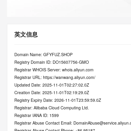
快速部署 Dify，高效搭建 
迁移与运维管理
10 分钟在聊天系统中增加
专有云
英文信息
Domain Name: GFYFUZ.SHOP
Registry Domain ID: DO15607756-GMO
Registrar WHOIS Server: whois.aliyun.com
Registrar URL: https://wanwang.aliyun.com/
Updated Date: 2025-11-01T02:27:02.0Z
Creation Date: 2025-11-01T02:19:29.0Z
Registry Expiry Date: 2026-11-01T23:59:59.0Z
Registrar: Alibaba Cloud Computing Ltd.
Registrar IANA ID: 1599
Registrar Abuse Contact Email: DomainAbuse@service.aliyun
Registrar Abuse Contact Phone: +86.95187