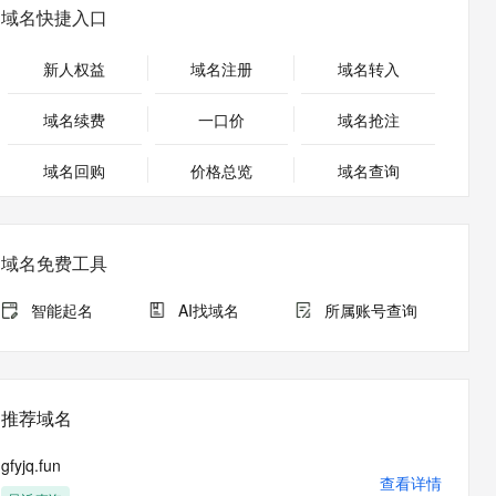
安全
畅自然，细节丰富
高表现力语音合成大模型，语音克隆听感自然
我要投诉
PolarDB
域名快捷入口
上云场景组合购
Milvus 弹性伸缩功能新增节
伴
漫剧创作，剧本、分镜、视频高效生成
100%兼容MySQL、PostgreSQL，兼容Oracle，支持集中和分布式
覆盖90%+业务场景，专享组合折扣价
点支持范围
2V
VPN
Fun-ASR
新人权益
域名注册
域名转入
文戏情感细腻自然，动作戏激烈拳拳到肉，实现更强表演能力
支持中英文自由切换，具备更强的噪声鲁棒性
ernetes 版 ACK
云聚AI 严选权益
AI 原生数据库服务发布
SSL 证书
，一键激活高效办公新体验
理容器应用的 K8s 服务
精选AI产品，从模型到应用全链提效
Agent 数据网关
域名续费
一口价
域名抢注
堡垒机
AI 用量加速计划
云原生数据库 PolarDB
应用
域名回购
价格总览
防火墙
域名查询
、识别商机，让客服更高效、服务更出色。
新老同享，达量后返
Agentic Database 发布
千问办公
主机安全
NEW
的智能体编程平台
一站式AI生产力平台
域名免费工具
AI 应用及服务市场
伶鹊
企业级人与Agent协作平台，接入和调度多个数字员工
智能客服平台，对话机器人、对话分析、智能外呼
智能起名
AI找域名
所属账号查询
AI 应用
大模型服务平台百炼 - 全妙
大模型
应用创作平台
多模态内容创作工具，已接入 DeepSeek
自然语言处理
推荐域名
数据标注
gfyjq.fun
机器学习
查看详情