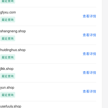
最近查询
息提取
与 AI 智能体进行实时音视频通话
从文本、图片、视频中提取结构化的属性信息
构建支持视频理解的 AI 音视频实时通话应用
gfyxu.com
查看详情
t.diy 一步搞定创意建站
构建大模型应用的安全防护体系
最近查询
通过自然语言交互简化开发流程,全栈开发支持
通过阿里云安全产品对 AI 应用进行安全防护
shangneng.shop
查看详情
最近查询
huidinghuo.shop
查看详情
最近查询
jlkk.shop
查看详情
最近查询
yun.shop
查看详情
最近查询
usefuuly.shop