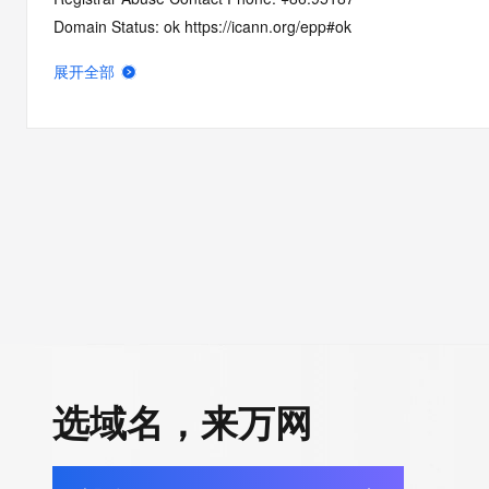
Domain Status: ok https://icann.org/epp#ok
Domain Status: addPeriod https://icann.org/epp#addPeriod
展开全部
Registrant State/Province:
Registrant Country:
Registrant Email:
Admin Email:
Tech Email:
Name Server: DNS3.HICHINA.COM
Name Server: DNS4.HICHINA.COM
DNSSEC: unsigned
URL of the ICANN Whois Inaccuracy Complaint Form: https://ww
>>> Last update of WHOIS database: 2025-11-03T20:35:00.0
For more information on Whois status codes, please visit https:
选域名，来万网
The registration data available in this service is limited. Additi