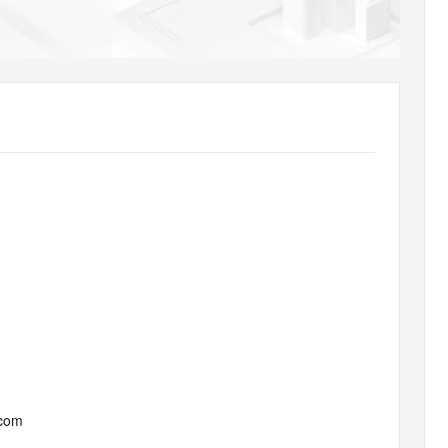
AI 应用
10分钟微调：让0.6B模型媲美235B模
多模态数据信
型
依托云原生高可用架构,实现Dify私有化部署
用1%尺寸在特定领域达到大模型90%以上效果
一个 AI 助手
超强辅助，Bol
即刻拥有 DeepSeek-R1 满血版
在企业官网、通讯软件中为客户提供 AI 客服
多种方案随心选，轻松解锁专属 DeepSeek
.com