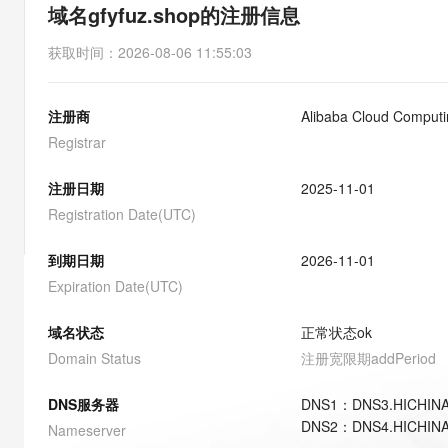
存储
天池大赛
能看、能想、能动手的多模
域名gfyfuz.shop的注册信息
云解析DNS
解决方案免费试用 新老
电子合同
最高领取价值200元试用
安全
网络与CDN
AI 算法大赛
Qwen3-VL-Plus
获取时间
：
2026-08-06 11:55:03
畅捷通
大数据开发治理平台 Data
AI 产品 免费试用
网络
安全
云开发大赛
Tableau 订阅
1亿+ 大模型 tokens 和 
注册商
Alibaba Cloud Computi
可观测
入门学习赛
中间件
AI空中课堂在线直播课
云防火墙
140+云产品 免费试用
Registrar
大模型服务
上云与迁云
云原生的云上边界网络安全
产品新客免费试用，最长1
数据库
生态解决方案
注册日期
2025-11-01
千问AI平台-Token Plan
企业出海
大模型ACA认证体验
大数据计算
Registration Date(UTC)
助力企业全员 AI 认知与能
行业生态解决方案
政企业务
媒体服务
千问AI平台-模型体验
到期日期
2026-11-01
开发者生态解决方案
在线体验全尺寸、多种模态
Expiration Date(UTC)
企业服务与云通信
AI 开发和 AI 应用解决
Happy 系列大模型
域名与网站
域名状态
正常状态
ok
Domain Status
注册宽限期
addPeriod
终端用户计算
DNS服务器
DNS
1
：
DNS3.HICHIN
Serverless
大模型解决方案
DNS
2
：
DNS4.HICHIN
Nameserver
开发工具