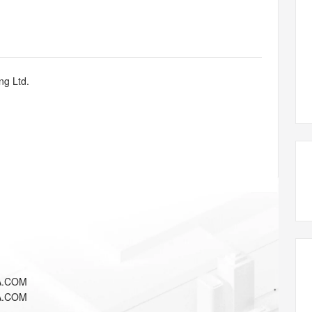
态智能体模型
旗舰 MoE 大模型，百万上下文与顶尖推理能力
图生视频，流
同享
万小智 AI 建站低至 15元/月
Qoder CN
AI 短剧/漫剧
云原生数据库 
快递物流查询
WordPress
成为服务伙
高校合作
点，立即开启云上创新
覆盖公网/内网、递归/权威、移动APP等全场景解析服务
送.CN域名，送备案服务码
基于千问大模型等，支持代码智能生成、研发智能问答
AI助力短剧
GLM-5.2
Wan2.7-T
Ubuntu
服务生态伙伴
视觉 Coding、空间感知、多模态思考等全面升级
1M上下文，专为长程任务能力而生
云工开物
企业应用
Works
Night Plan 支持 Qwen 3.8-Max
云原生大数据计算服务 MaxCompute
AI 办公
容器服务 Kub
NEW
Red Hat
30+ 款产品免费体验
Data Agent 驱动的一站式 Data+AI 开发治理平台
夜间 5 折，Qwen/Meoo/TokenPlan 客户专享
面向分析的企业级SaaS模式云数据仓库
AI智能应用
提供一站式管
科研合作
ng Ltd.
ERP
堂（旗舰版）
SUSE
智能客服
AI 应用构建
大模型原生
CRM
防护产品
2个月
自动承接线索
建站小程序
Qoder
大模型服务平台百炼-应用模版
OA 办公系统
HOT
NEW
面向真实软件
个人版上线、团队版降价；千问3.8-Max首发发尝鲜
丰富多元化的应用模版和解决方案
力提升
财税管理
模板建站
万有无界
大模型服务平台百炼-智能体
400电话
定制建站
的模型效果
灵活可视化地构建企业级 Agent
方案
广告营销
模板小程序
秒悟
人工智能平台 PAI
定制小程序
云端极速 AI 
新一代 AI 视频生成模型，深度适配广告营销等场景
AI Native 的算法工程平台，一站式完成建模、训练、推理服务部署
APP 开发
A.COM
建站系统
A.COM