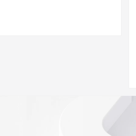
w.icann.org/wicf/
Z <<<
//icann.org/epp
onal data may be available at https://lookup.icann.org