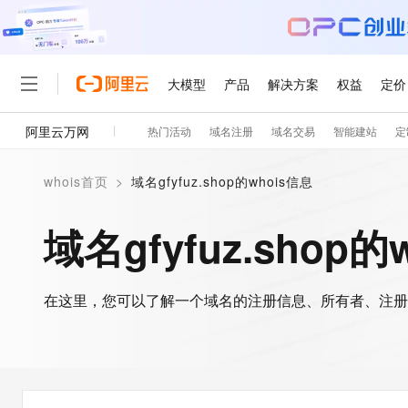
大模型
产品
解决方案
权益
定价
阿里云万网
热门活动
域名注册
域名交易
智能建站
定
大模型
产品
解决方案
权益
定价
云市场
伙伴
服务
了解阿里云
精选产品
精选解决方案
普惠上云
产品定价
精选商城
成为销售伙伴
售前咨询
为什么选择阿里云
千问AI平台
whois首页
>
域名gfyfuz.shop的whois信息
了解云产品的定价详情
大模型服务平台百炼
睿译宝，AI翻译排版一
普惠上云 官方力荐
分销伙伴
在线服务
网站建设
什么是云计算
大
大模型服务与应用平台
上传文档即自动完成翻译和
云服务器38元/年起，超
域名gfyfuz.shop的
咨询伙伴
多端小程序
技术领先
云上成本管理
售后服务
轻量应用服务器
GLM-5.2：长任务时代
官方推荐返现计划
大模型
精选产品
精选解决方案
Salesforce 国际版订阅
稳定可靠
管理和优化成本
推荐新用户得奖励，单订单
销售伙伴合作计划
自助服务
友盟天域
安全合规
人工智能与机器学习
AI
文本生成
在这里，您可以了解一个域名的注册信息、所有者、注册
云数据库 RDS
Hermes Agent，打造
云工开物
无影生态合作计划
在线服务
观测云
分析师报告
自主进化，持久记忆，越用
高校专属算力普惠，学生认
计算
互联网应用开发
Qwen3.8-Max
HOT
Salesforce On Alibaba C
工单服务
智能体时代全能旗舰模型
Tuya 物联网平台阿里云
研究报告与白皮书
人工智能平台 PAI
快速拥有专属 OpenClaw
大模
Consulting Partner 合
大数据
容器
免费试用
短信专区
一站式AI开发、训练和推
蓝凌 OA
Qwen3.7-Plus
AI 大模型销售与服务生
现代化应用