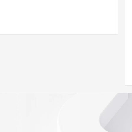
/www.icann.org/wicf/
<<
//icann.org/epp
e the
gistry is
e expiration
soring
database to
ion.
r Whois