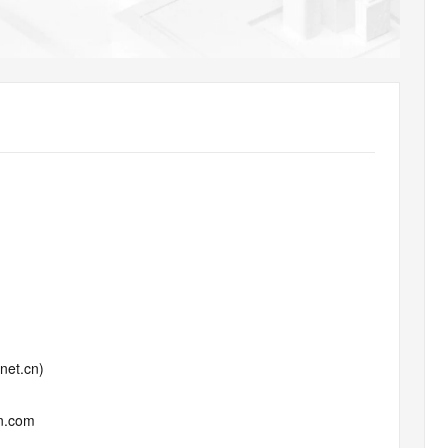
AI 应用
10分钟微调：让0.6B模型媲美235B模
多模态数据信
型
依托云原生高可用架构,实现Dify私有化部署
用1%尺寸在特定领域达到大模型90%以上效果
一个 AI 助手
超强辅助，Bol
即刻拥有 DeepSeek-R1 满血版
在企业官网、通讯软件中为客户提供 AI 客服
多种方案随心选，轻松解锁专属 DeepSeek
.net.cn)
un.com