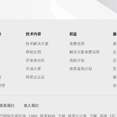
h-volume and
 names or
ry
or
nformation
价
技术内容
权益
服
n does not
技术解决方案
免费试用
基
e to abide
帮助文档
解决方案免费试用
企
 Data only
se this Data
开发者社区
高校计划
迁
 mass
天池大赛
推荐返现计划
官
telephone,
器
阿里云认证
健
 processes
管理
信
on,
ly
ee not to
联系我们
加入我们
to access or
egister
巴国际交易市场
1688
阿里妈妈
飞猪
阿里云计算
万网
高德
UC