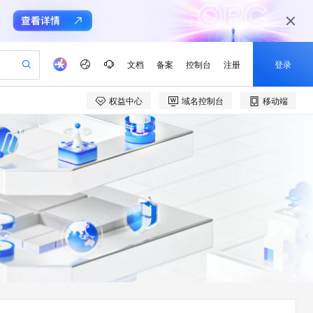
文档
备案
控制台
注册
登录
权益中心
域名控制台
移动端
验
作计划
器
AI 活动
专业服务
服务伙伴合作计划
开发者社区
加入我们
产品动态
服务平台百炼
阿里云 OPC 创新助力计划
一站式生成采购清单，支持单品或批量购买
可编辑精美 PPT 文稿
S产品伙伴计划（繁花）
峰会
CS
造的大模型服务与应用开发平台
Agency Agents：拥有专属领域专家
AI 生产力先锋
Al MaaS 服务伙伴赋能合作
域名
博文
Careers
至高可申请百万元
Qwen3.8-Max 模型上线
 轻松生成专业的 PPT
开启高性价比 AI 编程新体验
弹性可伸缩的云计算服务
先锋实践拓展 AI 生产力的边界
多领域专家智能体,一键组建 AI 虚拟交付团队
Token 补贴，五大权
计划
海大会
伙伴信用分合作计划
商标
问答
社会招聘
益加速 OPC 成功
帕鲁游戏服务器
SS
HappyHorse 打造一站式影视创作平台
飞天发布时刻
HOT
Open Search 向量检索版支
划
备案
电子书
校园招聘
联机服务器，轻松开启游戏
视频创作，一键激活电商全链路生产力
稳定、安全、高性价比、高性能的云存储服务
所见，即是所愿
持视频检索 Pipeline 功能
可视化编排打通从文字构思到成片全链路闭环
更多支持
划
公司注册
镜像站
视频生成
语音识别与合成
 智能体与工作流应用
漫剧工坊：一站式动画创作平台
AI 实训营
应用身份服务 (IDaaS)
合作伙伴培训与认证
划
上云迁移
站生成，高效打造优质广告素材
全接入的云上超级电脑
通过阿里云百炼高效搭建AI应用,助力高效开发
快速生产连贯的高质量长漫剧
从基础到进阶，Agent 创客手把手教你
OpenClaw 管理能力上线
e-1.1-T2V
Qwen3-TTS-Flash
lScope
我要反馈
查询合作伙伴
畅细腻的高质量视频
离线语音合成大模型，多语言方言自适应，低延迟高稳定
n Alibaba Cloud ISV 合作
代维服务
建企业门户网站
10 分钟搭建微信、支付宝小程序
MaxCompute MaxFrame 提
创新加速
ope
登录合作伙伴管理后台
我要建议
站，无忧落地极速上线
以可视化方式快速构建移动和 PC 门户网站
国内短信简单易用，安全可靠，秒级触达，全球覆盖200+国家和地区。
高效部署网站，快速应用到小程序
供自动弹性内存功能
e-1.1-I2V
Cosyvoice-V3-Flash