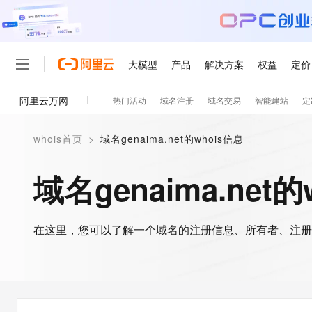
大模型
产品
解决方案
权益
定价
阿里云万网
热门活动
域名注册
域名交易
智能建站
定
大模型
产品
解决方案
权益
定价
云市场
伙伴
服务
了解阿里云
精选产品
精选解决方案
普惠上云
产品定价
精选商城
成为销售伙伴
售前咨询
为什么选择阿里云
千问AI平台
whois首页
>
域名genaima.net的whois信息
了解云产品的定价详情
大模型服务平台百炼
睿译宝，AI翻译排版一
普惠上云 官方力荐
分销伙伴
在线服务
网站建设
什么是云计算
大
大模型服务与应用平台
上传文档即自动完成翻译和
云服务器38元/年起，超
域名genaima.net的
咨询伙伴
多端小程序
技术领先
云上成本管理
售后服务
轻量应用服务器
GLM-5.2：长任务时代
官方推荐返现计划
大模型
精选产品
精选解决方案
Salesforce 国际版订阅
稳定可靠
管理和优化成本
推荐新用户得奖励，单订单
销售伙伴合作计划
自助服务
友盟天域
安全合规
人工智能与机器学习
AI
文本生成
在这里，您可以了解一个域名的注册信息、所有者、注册
云数据库 RDS
Hermes Agent，打造
云工开物
无影生态合作计划
在线服务
观测云
分析师报告
自主进化，持久记忆，越用
高校专属算力普惠，学生认
计算
互联网应用开发
Qwen3.8-Max
HOT
Salesforce On Alibaba C
工单服务
智能体时代全能旗舰模型
Tuya 物联网平台阿里云
研究报告与白皮书
人工智能平台 PAI
快速拥有专属 OpenClaw
大模
Consulting Partner 合
大数据
容器
免费试用
短信专区
一站式AI开发、训练和推
蓝凌 OA
Qwen3.7-Plus
AI 大模型销售与服务生
现代化应用