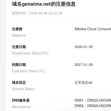
存储
天池大赛
能看、能想、能动手的多模
域名genaima.net的注册信息
云解析DNS
解决方案免费试用 新老
电子合同
最高领取价值200元试用
安全
网络与CDN
AI 算法大赛
Qwen3-VL-Plus
获取时间
：
2026-08-06 23:22:28
畅捷通
大数据开发治理平台 Data
AI 产品 免费试用
网络
安全
云开发大赛
Tableau 订阅
1亿+ 大模型 tokens 和 
注册商
Alibaba Cloud Computin
可观测
入门学习赛
中间件
AI空中课堂在线直播课
云防火墙
140+云产品 免费试用
Registrar
大模型服务
上云与迁云
云原生的云上边界网络安全
产品新客免费试用，最长1
数据库
生态解决方案
注册日期
2026-01-05
千问AI平台-Token Plan
企业出海
大模型ACA认证体验
大数据计算
Registration Date(UTC)
助力企业全员 AI 认知与能
行业生态解决方案
政企业务
媒体服务
千问AI平台-模型体验
到期日期
2027-01-05
开发者生态解决方案
在线体验全尺寸、多种模态
Expiration Date(UTC)
企业服务与云通信
AI 开发和 AI 应用解决
Happy 系列大模型
域名与网站
域名状态
正常状态
ok
Domain Status
终端用户计算
DNS服务器
DNS
1
：
DNS25.HICHI
Serverless
大模型解决方案
DNS
2
：
DNS26.HICHI
Nameserver
开发工具