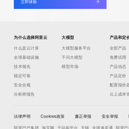
立即体验
database through the use of electronic processes that are hig
automated except as reasonably necessary to register domain
modify existing registrations; the Data in VeriSign Global Regist
Services' ("VeriSign") Whois database is provided by VeriSign f
information purposes only, and to assist persons in obtaining i
为什么选择阿里云
大模型
产品和定
about or related to a domain name registration record. VeriSig
什么是云计算
大模型服务平台
全部产品
guarantee its accuracy. By submitting a Whois query, you agre
全球基础设施
千问大模型
免费试用
by the following terms of use: You agree that you may use this
for lawful purposes and that under no circumstances will you u
技术领先
模型市场
产品动态
to: (1) allow, enable, or otherwise support the transmission of
稳定可靠
产品定价
unsolicited, commercial advertising or solicitations via e-mail, 
安全合规
配置报价
or facsimile; or (2) enable high volume, automated, electronic
分析师报告
云上成本
that apply to VeriSign (or its computer systems). The compilati
repackaging, dissemination or other use of this Data is express
prohibited without the prior written consent of VeriSign. You agr
法律声明
Cookies政策
廉正举报
安全举报
use electronic processes that are automated and high-volume 
query the Whois database except as reasonably necessary to r
阿里巴巴集团
淘宝网
千问AI平台
天猫
全球速卖通
阿里巴