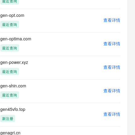
最近查询
息提取
与 AI 智能体进行实时音视频通话
从文本、图片、视频中提取结构化的属性信息
构建支持视频理解的 AI 音视频实时通话应用
gen-opt.com
查看详情
t.diy 一步搞定创意建站
构建大模型应用的安全防护体系
最近查询
通过自然语言交互简化开发流程,全栈开发支持
通过阿里云安全产品对 AI 应用进行安全防护
gen-optima.com
查看详情
最近查询
gen-power.xyz
查看详情
最近查询
gen-shin.com
查看详情
最近查询
gen45vfo.top
查看详情
新注册
genagri.cn