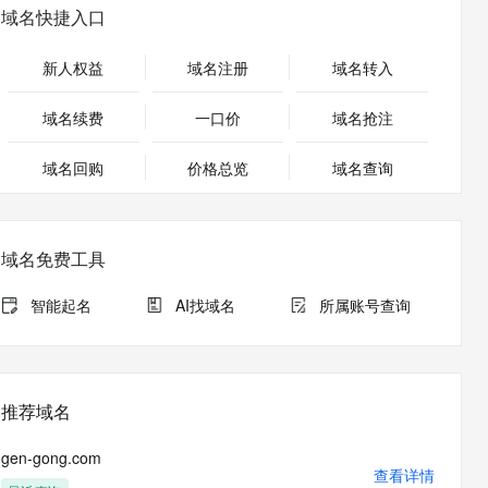
安全
畅自然，细节丰富
高表现力语音合成大模型，语音克隆听感自然
我要投诉
PolarDB
域名快捷入口
上云场景组合购
Milvus 弹性伸缩功能新增节
伴
漫剧创作，剧本、分镜、视频高效生成
100%兼容MySQL、PostgreSQL，兼容Oracle，支持集中和分布式
覆盖90%+业务场景，专享组合折扣价
点支持范围
2V
VPN
Fun-ASR
新人权益
域名注册
域名转入
文戏情感细腻自然，动作戏激烈拳拳到肉，实现更强表演能力
支持中英文自由切换，具备更强的噪声鲁棒性
ernetes 版 ACK
云聚AI 严选权益
AI 原生数据库服务发布
SSL 证书
，一键激活高效办公新体验
理容器应用的 K8s 服务
精选AI产品，从模型到应用全链提效
Agent 数据网关
域名续费
一口价
域名抢注
堡垒机
AI 用量加速计划
云原生数据库 PolarDB
应用
域名回购
价格总览
防火墙
域名查询
、识别商机，让客服更高效、服务更出色。
新老同享，达量后返
Agentic Database 发布
千问办公
主机安全
NEW
的智能体编程平台
一站式AI生产力平台
域名免费工具
AI 应用及服务市场
伶鹊
企业级人与Agent协作平台，接入和调度多个数字员工
智能客服平台，对话机器人、对话分析、智能外呼
智能起名
AI找域名
所属账号查询
AI 应用
大模型服务平台百炼 - 全妙
大模型
应用创作平台
多模态内容创作工具，已接入 DeepSeek
自然语言处理
推荐域名
数据标注
gen-gong.com
机器学习
查看详情