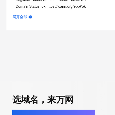
   Domain Status: ok https://icann.org/epp#ok
   Name Server: DNS25.HICHINA.COM
展开全部
   Name Server: DNS26.HICHINA.COM
   DNSSEC: unsigned
   URL of the ICANN Whois Inaccuracy Complaint Form: https:/
>>> Last update of whois database: 2026-01-09T06:46:26Z <
For more information on Whois status codes, please visit https:
NOTICE: The expiration date displayed in this record is the dat
registrar's sponsorship of the domain name registration in the re
currently set to expire. This date does not necessarily reflect th
date of the domain name registrant's agreement with the spon
registrar.  Users may consult the sponsoring registrar's Whois 
选域名，来万网
view the registrar's reported date of expiration for this registrat
TERMS OF USE: You are not authorized to access or query ou