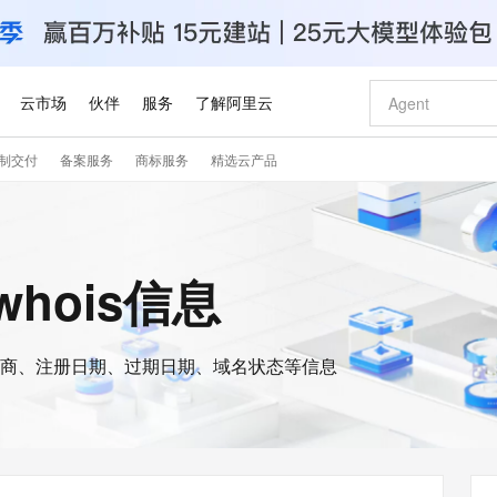
云市场
伙伴
服务
了解阿里云
制交付
备案服务
商标服务
精选云产品
AI 特惠
数据与 API
成为产品伙伴
企业增值服务
最佳实践
价格计算器
AI 场景体
基础软件
产品伙伴合
阿里云认证
市场活动
配置报价
大模型
自助选配和估算价格
步到位
智启 AI 普惠权益
产品生态集成认证中心
企业支持计划
云上春晚
域名与网站
Qwen Audio：打造专属 AI 语音助手
千问官方 MaaS 平台，为开发者和 Agent 而生，新用户赠送 1 亿 + tokens 额度
一句话生成原生
AI Coding
阿里云Maa
2026 阿里云
云服务器 E
为企业打
数据集
Windows
大模型认证
模型
NEW
NEW
格式还原
值低价云产品抢先购
至高享 1亿+免费 tokens，加速 Al 应用落地
提供智能易用的域名与建站服务
Qwen-Audio-3.0-Realtime 端到端实时语音角色扮演
输入一句话想法,
智能编程，一键
安全可靠、
whois信息
产品生态伙伴
专家技术服务
云上奥运之旅
弹性计算合作
阿里云中企出
手机三要素
宝塔 Linux
全部认证
价格优势
开源旗舰模型
即刻拥有 DeepSeek-V4-Pro
阿里云 OPC 创新助力计划
千问大模型
一键部署幻兽
AI 电商营销
对象存储 O
大模型
产品生态伙伴工作台
企业增值服务台
云栖战略参考
云存储合作计
云栖大会
身份实名认证
CentOS
训练营
推动算力普惠，释放技术红利
最高返9万
真正可用的 1M 上下文,一次完成代码全链路开发
快速构建应用程序和网站，即刻迈出上云第一步
轻松解锁专属 DeepSeek-V4-Pro
至高百万元 Token 补贴，加速一人公司成长
多元化、高性能、安全可靠的大模型服务
一键购买专属
从图文生成到
云上的中国
数据库合作计
活动全景
短信
Docker
图片和
商、注册日期、过期日期、域名状态等信息
自进化智能体
5 分钟轻松部署专属 QwenPaw
Token Plan 模型订阅计划
数字证书管理服务（原SSL证书）
高效搭建 AI
AI 广告创作
无影云电脑
企业成长
NEW
HOT
信息公告
看见新力量
云网络合作计
OCR 文字识别
JAVA
越聪明
证享300元代金券
全托管，含MySQL、PostgreSQL、SQL Server、MariaDB多引擎
Qwen3.8-Max 首发尝鲜，限时加量 10 倍，夜间低至2折
实现全站HTTPS，呈现可信的WEB访问
从聊天伙伴进化为能主动干活的本地数字员工
图文、视频一
随时随地安
Kimi-K3
HappyHors
NEW
魔搭 Mode
loud
服务实践
官网公告
Kimi 最新旗舰模型，长程编程与推理利器
让文字生成流
金融模力时刻
Salesforce O
版
发票查验
全能环境
Claude Code + GStack 打造工程团队
千问办公，限时限量积分加倍
Qoder
低代码高效构
AI 建站
短信服务
型
NEW
作计划
计划
创新中心
魔搭 ModelSc
健康状态
理服务
让AI从“聊天伙伴”进化为能干活的“数字员工”
安装技能 GStack，拥有专属 AI 工程团队
你的AI工作搭子，覆盖日常办公高频场景
面向真实软件的智能体编程平台
0 代码专业建
客户案例
天气预报查询
操作系统
Deepseek-v4-pro
HappyHors
态合作计划