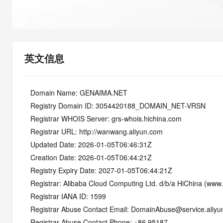
快速部署 Dify，高效搭建 
迁移与运维管理
10 分钟在聊天系统中增加
专有云
英文信息
   Domain Name: GENAIMA.NET
   Registry Domain ID: 3054420188_DOMAIN_NET-VRSN
   Registrar WHOIS Server: grs-whois.hichina.com
   Registrar URL: http://wanwang.aliyun.com
   Updated Date: 2026-01-05T06:46:31Z
   Creation Date: 2026-01-05T06:44:21Z
   Registry Expiry Date: 2027-01-05T06:44:21Z
   Registrar: Alibaba Cloud Computing Ltd. d/b/a HiChina (www
   Registrar IANA ID: 1599
   Registrar Abuse Contact Email: DomainAbuse@service.aliy
   Registrar Abuse Contact Phone: +86.95187