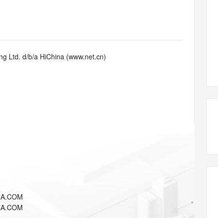
态智能体模型
旗舰 MoE 大模型，百万上下文与顶尖推理能力
图生视频，流
同享
万小智 AI 建站低至 15元/月
Qoder CN
AI 短剧/漫剧
云原生数据库 
快递物流查询
WordPress
成为服务伙
高校合作
点，立即开启云上创新
覆盖公网/内网、递归/权威、移动APP等全场景解析服务
送.CN域名，送备案服务码
基于千问大模型等，支持代码智能生成、研发智能问答
AI助力短剧
GLM-5.2
Wan2.7-T
Ubuntu
服务生态伙伴
视觉 Coding、空间感知、多模态思考等全面升级
1M上下文，专为长程任务能力而生
云工开物
企业应用
Works
Night Plan 支持 Qwen 3.8-Max
云原生大数据计算服务 MaxCompute
AI 办公
容器服务 Kub
NEW
Red Hat
30+ 款产品免费体验
Data Agent 驱动的一站式 Data+AI 开发治理平台
夜间 5 折，Qwen/Meoo/TokenPlan 客户专享
面向分析的企业级SaaS模式云数据仓库
AI智能应用
提供一站式管
科研合作
g Ltd. d/b/a HiChina (www.net.cn)
ERP
堂（旗舰版）
SUSE
智能客服
AI 应用构建
大模型原生
CRM
防护产品
2个月
自动承接线索
建站小程序
Qoder
大模型服务平台百炼-应用模版
OA 办公系统
HOT
NEW
面向真实软件
个人版上线、团队版降价；千问3.8-Max首发发尝鲜
丰富多元化的应用模版和解决方案
力提升
财税管理
模板建站
万有无界
大模型服务平台百炼-智能体
400电话
定制建站
的模型效果
灵活可视化地构建企业级 Agent
方案
广告营销
模板小程序
秒悟
人工智能平台 PAI
定制小程序
云端极速 AI 
新一代 AI 视频生成模型，深度适配广告营销等场景
AI Native 的算法工程平台，一站式完成建模、训练、推理服务部署
APP 开发
NA.COM
建站系统
NA.COM