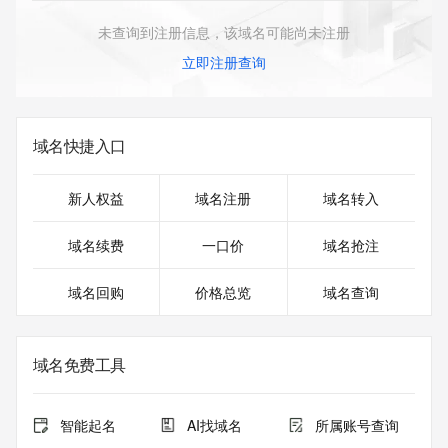
未查询到注册信息，该域名可能尚未注册
立即注册查询
域名快捷入口
新人权益
域名注册
域名转入
域名续费
一口价
域名抢注
域名回购
价格总览
域名查询
域名免费工具
智能起名
AI找域名
所属账号查询