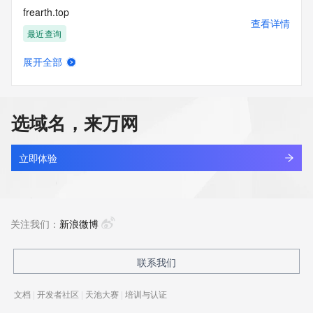
frearth.top
查看详情
最近查询
展开全部
frearth861.top
查看详情
最近查询
选域名，来万网
frearth862.top
查看详情
最近查询
立即体验
frearth863.top
查看详情
最近查询
关注我们：
新浪微博
frearth866.top
联系我们
查看详情
最近查询
文档
|
开发者社区
|
天池大赛
|
培训与认证