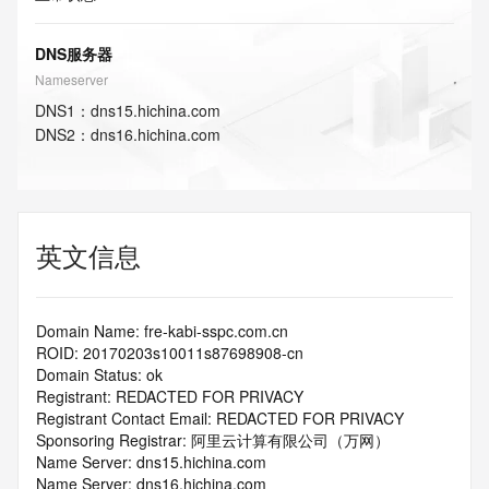
DNS服务器
Nameserver
DNS
1
：
dns15.hichina.com
DNS
2
：
dns16.hichina.com
英文信息
Domain Name: fre-kabi-sspc.com.cn
ROID: 20170203s10011s87698908-cn
Domain Status: ok
Registrant: REDACTED FOR PRIVACY
Registrant Contact Email: REDACTED FOR PRIVACY
Sponsoring Registrar: 阿里云计算有限公司（万网）
Name Server: dns15.hichina.com
Name Server: dns16.hichina.com