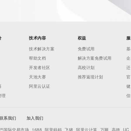
价
技术内容
权益
服
技术解决方案
免费试用
基
帮助文档
解决方案免费试用
企
开发者社区
高校计划
迁
天池大赛
推荐返现计划
官
器
阿里云认证
健
管理
信
联系我们
加入我们
巴国际交易市场
1688
阿里妈妈
飞猪
阿里云计算
万网
高德
UC