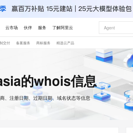
云市场
伙伴
服务
了解阿里云
制交付
备案服务
商标服务
精选云产品
AI 特惠
数据与 API
成为产品伙伴
企业增值服务
最佳实践
价格计算器
AI 场景体
基础软件
产品伙伴合
阿里云认证
市场活动
配置报价
大模型
自助选配和估算价格
步到位
智启 AI 普惠权益
产品生态集成认证中心
企业支持计划
云上春晚
域名与网站
Qwen Audio：打造专属 AI 语音助手
千问官方 MaaS 平台，为开发者和 Agent 而生，新用户赠送 1 亿 + tokens 额度
一句话生成原生
AI Coding
阿里云Maa
2026 阿里云
云服务器 E
为企业打
数据集
Windows
大模型认证
模型
NEW
NEW
格式还原
值低价云产品抢先购
至高享 1亿+免费 tokens，加速 Al 应用落地
提供智能易用的域名与建站服务
Qwen-Audio-3.0-Realtime 端到端实时语音角色扮演
输入一句话想法,
智能编程，一键
安全可靠、
0.asia的whois信息
产品生态伙伴
专家技术服务
云上奥运之旅
弹性计算合作
阿里云中企出
手机三要素
宝塔 Linux
全部认证
价格优势
开源旗舰模型
即刻拥有 DeepSeek-V4-Pro
阿里云 OPC 创新助力计划
千问大模型
一键部署幻兽
AI 电商营销
对象存储 O
大模型
产品生态伙伴工作台
企业增值服务台
云栖战略参考
云存储合作计
云栖大会
身份实名认证
CentOS
训练营
推动算力普惠，释放技术红利
最高返9万
真正可用的 1M 上下文,一次完成代码全链路开发
快速构建应用程序和网站，即刻迈出上云第一步
轻松解锁专属 DeepSeek-V4-Pro
至高百万元 Token 补贴，加速一人公司成长
多元化、高性能、安全可靠的大模型服务
一键购买专属
从图文生成到
云上的中国
数据库合作计
活动全景
短信
Docker
图片和
商、注册日期、过期日期、域名状态等信息
自进化智能体
5 分钟轻松部署专属 QwenPaw
Token Plan 模型订阅计划
数字证书管理服务（原SSL证书）
高效搭建 AI
AI 广告创作
无影云电脑
企业成长
NEW
HOT
信息公告
看见新力量
云网络合作计
OCR 文字识别
JAVA
越聪明
证享300元代金券
全托管，含MySQL、PostgreSQL、SQL Server、MariaDB多引擎
Qwen3.8-Max 首发尝鲜，限时加量 10 倍，夜间低至2折
实现全站HTTPS，呈现可信的WEB访问
从聊天伙伴进化为能主动干活的本地数字员工
图文、视频一
随时随地安
Kimi-K3
HappyHors
NEW
魔搭 Mode
loud
服务实践
官网公告
Kimi 最新旗舰模型，长程编程与推理利器
让文字生成流
金融模力时刻
Salesforce O
版
发票查验
全能环境
Claude Code + GStack 打造工程团队
千问办公，限时限量积分加倍
Qoder
低代码高效构
AI 建站
短信服务
型
NEW
作计划
计划
创新中心
魔搭 ModelSc
健康状态
理服务
让AI从“聊天伙伴”进化为能干活的“数字员工”
安装技能 GStack，拥有专属 AI 工程团队
你的AI工作搭子，覆盖日常办公高频场景
面向真实软件的智能体编程平台
0 代码专业建
客户案例
天气预报查询
操作系统
Deepseek-v4-pro
HappyHors
态合作计划