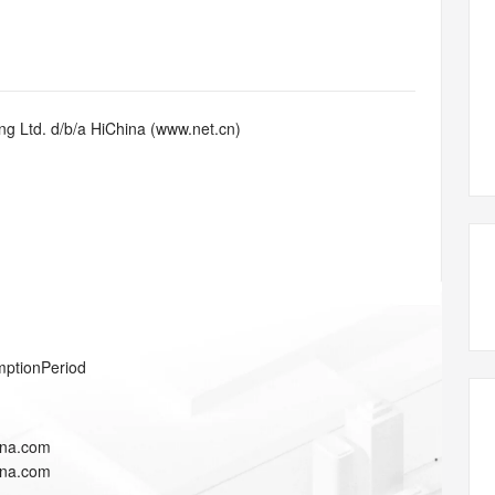
态智能体模型
旗舰 MoE 大模型，百万上下文与顶尖推理能力
图生视频，流
同享
万小智 AI 建站低至 15元/月
Qoder CN
AI 短剧/漫剧
云原生数据库 
快递物流查询
WordPress
成为服务伙
高校合作
点，立即开启云上创新
覆盖公网/内网、递归/权威、移动APP等全场景解析服务
送.CN域名，送备案服务码
基于千问大模型等，支持代码智能生成、研发智能问答
AI助力短剧
GLM-5.2
Wan2.7-T
Ubuntu
服务生态伙伴
视觉 Coding、空间感知、多模态思考等全面升级
1M上下文，专为长程任务能力而生
云工开物
企业应用
Works
Night Plan 支持 Qwen 3.8-Max
云原生大数据计算服务 MaxCompute
AI 办公
容器服务 Kub
NEW
Red Hat
30+ 款产品免费体验
Data Agent 驱动的一站式 Data+AI 开发治理平台
夜间 5 折，Qwen/Meoo/TokenPlan 客户专享
面向分析的企业级SaaS模式云数据仓库
AI智能应用
提供一站式管
科研合作
g Ltd. d/b/a HiChina (www.net.cn)
ERP
堂（旗舰版）
SUSE
智能客服
AI 应用构建
大模型原生
CRM
防护产品
2个月
自动承接线索
建站小程序
Qoder
大模型服务平台百炼-应用模版
OA 办公系统
HOT
NEW
面向真实软件
个人版上线、团队版降价；千问3.8-Max首发发尝鲜
丰富多元化的应用模版和解决方案
力提升
财税管理
模板建站
万有无界
大模型服务平台百炼-智能体
400电话
定制建站
的模型效果
灵活可视化地构建企业级 Agent
方案
广告营销
模板小程序
秒悟
人工智能平台 PAI
mptionPeriod
定制小程序
云端极速 AI 
新一代 AI 视频生成模型，深度适配广告营销等场景
AI Native 的算法工程平台，一站式完成建模、训练、推理服务部署
APP 开发
ina.com
建站系统
ina.com