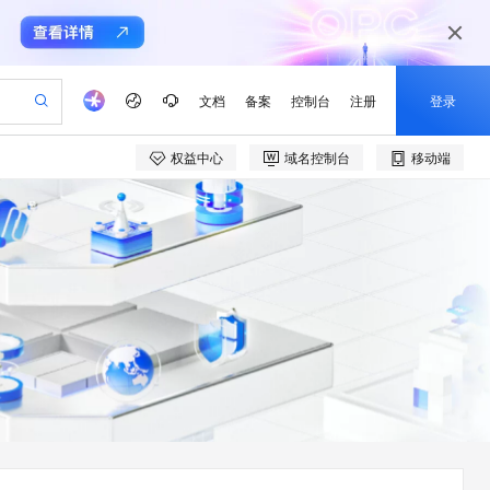
文档
备案
控制台
注册
登录
权益中心
域名控制台
移动端
验
作计划
器
AI 活动
专业服务
服务伙伴合作计划
开发者社区
加入我们
产品动态
服务平台百炼
阿里云 OPC 创新助力计划
一站式生成采购清单，支持单品或批量购买
可编辑精美 PPT 文稿
S产品伙伴计划（繁花）
峰会
CS
造的大模型服务与应用开发平台
Agency Agents：拥有专属领域专家
AI 生产力先锋
Al MaaS 服务伙伴赋能合作
域名
博文
Careers
至高可申请百万元
Qwen3.8-Max 模型上线
 轻松生成专业的 PPT
开启高性价比 AI 编程新体验
弹性可伸缩的云计算服务
先锋实践拓展 AI 生产力的边界
多领域专家智能体,一键组建 AI 虚拟交付团队
Token 补贴，五大权
计划
海大会
伙伴信用分合作计划
商标
问答
社会招聘
益加速 OPC 成功
帕鲁游戏服务器
SS
HappyHorse 打造一站式影视创作平台
飞天发布时刻
HOT
Open Search 向量检索版支
划
备案
电子书
校园招聘
联机服务器，轻松开启游戏
视频创作，一键激活电商全链路生产力
稳定、安全、高性价比、高性能的云存储服务
所见，即是所愿
持视频检索 Pipeline 功能
可视化编排打通从文字构思到成片全链路闭环
更多支持
划
公司注册
镜像站
视频生成
语音识别与合成
 智能体与工作流应用
漫剧工坊：一站式动画创作平台
AI 实训营
应用身份服务 (IDaaS)
合作伙伴培训与认证
划
上云迁移
站生成，高效打造优质广告素材
全接入的云上超级电脑
通过阿里云百炼高效搭建AI应用,助力高效开发
快速生产连贯的高质量长漫剧
从基础到进阶，Agent 创客手把手教你
OpenClaw 管理能力上线
e-1.1-T2V
Qwen3-TTS-Flash
lScope
我要反馈
查询合作伙伴
畅细腻的高质量视频
离线语音合成大模型，多语言方言自适应，低延迟高稳定
n Alibaba Cloud ISV 合作
代维服务
建企业门户网站
10 分钟搭建微信、支付宝小程序
MaxCompute MaxFrame 提
创新加速
ope
登录合作伙伴管理后台
我要建议
站，无忧落地极速上线
以可视化方式快速构建移动和 PC 门户网站
国内短信简单易用，安全可靠，秒级触达，全球覆盖200+国家和地区。
高效部署网站，快速应用到小程序
供自动弹性内存功能
e-1.1-I2V
Cosyvoice-V3-Flash