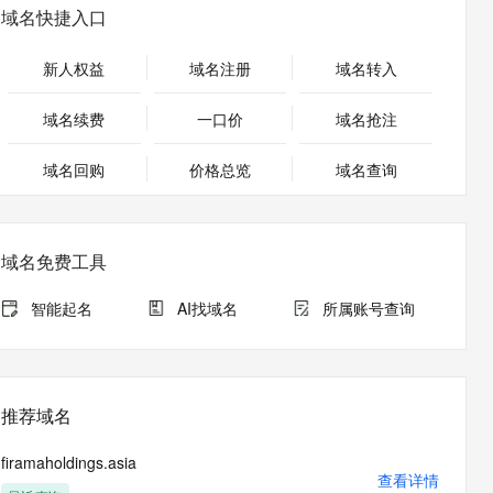
安全
畅自然，细节丰富
高表现力语音合成大模型，语音克隆听感自然
我要投诉
PolarDB
域名快捷入口
上云场景组合购
Milvus 弹性伸缩功能新增节
伴
漫剧创作，剧本、分镜、视频高效生成
100%兼容MySQL、PostgreSQL，兼容Oracle，支持集中和分布式
覆盖90%+业务场景，专享组合折扣价
点支持范围
2V
VPN
Fun-ASR
新人权益
域名注册
域名转入
文戏情感细腻自然，动作戏激烈拳拳到肉，实现更强表演能力
支持中英文自由切换，具备更强的噪声鲁棒性
ernetes 版 ACK
云聚AI 严选权益
AI 原生数据库服务发布
SSL 证书
，一键激活高效办公新体验
理容器应用的 K8s 服务
精选AI产品，从模型到应用全链提效
Agent 数据网关
域名续费
一口价
域名抢注
堡垒机
AI 用量加速计划
云原生数据库 PolarDB
应用
域名回购
价格总览
防火墙
域名查询
、识别商机，让客服更高效、服务更出色。
新老同享，达量后返
Agentic Database 发布
千问办公
主机安全
NEW
的智能体编程平台
一站式AI生产力平台
域名免费工具
AI 应用及服务市场
伶鹊
企业级人与Agent协作平台，接入和调度多个数字员工
智能客服平台，对话机器人、对话分析、智能外呼
智能起名
AI找域名
所属账号查询
AI 应用
大模型服务平台百炼 - 全妙
大模型
应用创作平台
多模态内容创作工具，已接入 DeepSeek
自然语言处理
推荐域名
数据标注
firamaholdings.asia
机器学习
查看详情