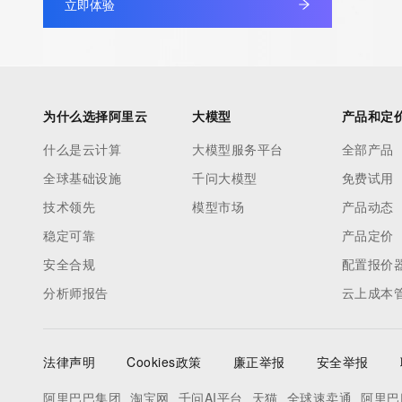
立即体验
Admin Street: REDACTED
Admin City: REDACTED
Admin State/Province: REDACTED
Admin Postal Code: REDACTED
Admin Country: REDACTED
为什么选择阿里云
大模型
产品和定
Admin Phone: REDACTED
什么是云计算
大模型服务平台
全部产品
Admin Phone Ext: REDACTED
全球基础设施
千问大模型
免费试用
Admin Fax: REDACTED
Admin Fax Ext: REDACTED
技术领先
模型市场
产品动态
Admin Email: REDACTED
稳定可靠
产品定价
Registry Tech ID: REDACTED
安全合规
配置报价
Tech Name: REDACTED
分析师报告
云上成本
Tech Organization: REDACTED
Tech Street: REDACTED
Tech City: REDACTED
法律声明
Cookies政策
廉正举报
安全举报
Tech State/Province: REDACTED
Tech Postal Code: REDACTED
阿里巴巴集团
淘宝网
千问AI平台
天猫
全球速卖通
阿里巴