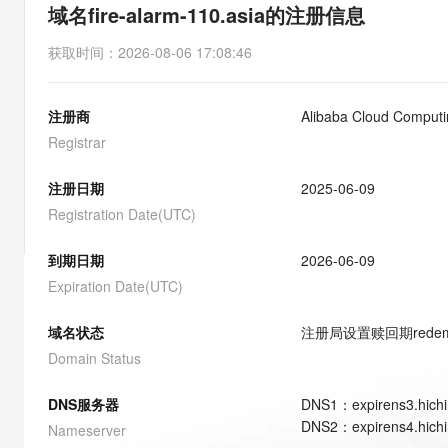
存储
天池大赛
能看、能想、能动手的多模
域名fire-alarm-110.asia的注册信息
云解析DNS
解决方案免费试用 新老
电子合同
最高领取价值200元试用
安全
网络与CDN
AI 算法大赛
Qwen3-VL-Plus
获取时间
：
2026-08-06 17:08:46
畅捷通
大数据开发治理平台 Data
AI 产品 免费试用
网络
安全
云开发大赛
Tableau 订阅
1亿+ 大模型 tokens 和 
注册商
Alibaba Cloud Computin
可观测
入门学习赛
中间件
AI空中课堂在线直播课
云防火墙
140+云产品 免费试用
Registrar
大模型服务
上云与迁云
云原生的云上边界网络安全
产品新客免费试用，最长1
数据库
生态解决方案
注册日期
2025-06-09
千问AI平台-Token Plan
企业出海
大模型ACA认证体验
大数据计算
Registration Date(UTC)
助力企业全员 AI 认知与能
行业生态解决方案
政企业务
媒体服务
千问AI平台-模型体验
到期日期
2026-06-09
开发者生态解决方案
在线体验全尺寸、多种模态
Expiration Date(UTC)
企业服务与云通信
AI 开发和 AI 应用解决
Happy 系列大模型
域名与网站
域名状态
注册局设置赎回期
rede
Domain Status
终端用户计算
DNS服务器
DNS
1
：
expirens3.hich
Serverless
大模型解决方案
DNS
2
：
expirens4.hich
Nameserver
开发工具