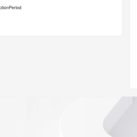
ptionPeriod
i