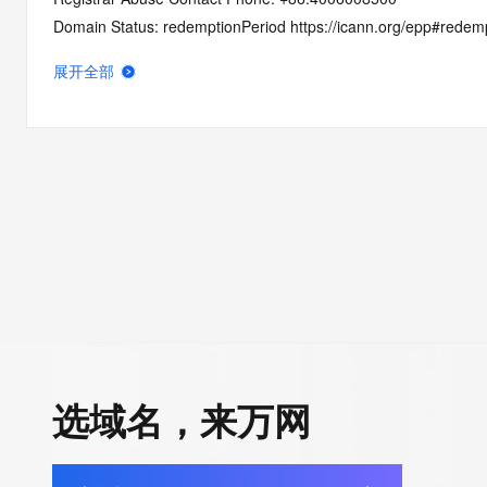
Domain Status: redemptionPeriod https://icann.org/epp#redem
Registry Registrant ID: REDACTED
展开全部
Registrant Name: REDACTED
Registrant Organization: guang zhou luo ji ke ji you xian gong s
Registrant Street: REDACTED
Registrant City: REDACTED
Registrant State/Province: guang dong
Registrant Postal Code: REDACTED
Registrant Country: CN
Registrant Phone: REDACTED
Registrant Phone Ext: REDACTED
Registrant Fax: REDACTED
Registrant Fax Ext: REDACTED
Registrant Email: REDACTED
选域名，来万网
Registry Admin ID: REDACTED
Admin Name: REDACTED
Admin Organization: REDACTED