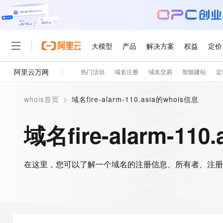
大模型
产品
解决方案
权益
定价
阿里云万网
热门活动
域名注册
域名交易
智能建站
定
大模型
产品
解决方案
权益
定价
云市场
伙伴
服务
了解阿里云
精选产品
精选解决方案
普惠上云
产品定价
精选商城
成为销售伙伴
售前咨询
为什么选择阿里云
千问AI平台
whois首页
>
域名fire-alarm-110.asia的whois信息
了解云产品的定价详情
大模型服务平台百炼
睿译宝，AI翻译排版一
普惠上云 官方力荐
分销伙伴
在线服务
网站建设
什么是云计算
大
大模型服务与应用平台
上传文档即自动完成翻译和
云服务器38元/年起，超
域名fire-alarm-11
咨询伙伴
多端小程序
技术领先
云上成本管理
售后服务
轻量应用服务器
GLM-5.2：长任务时代
官方推荐返现计划
大模型
精选产品
精选解决方案
Salesforce 国际版订阅
稳定可靠
管理和优化成本
推荐新用户得奖励，单订单
销售伙伴合作计划
自助服务
友盟天域
安全合规
人工智能与机器学习
AI
文本生成
在这里，您可以了解一个域名的注册信息、所有者、注册
云数据库 RDS
Hermes Agent，打造
云工开物
无影生态合作计划
在线服务
观测云
分析师报告
自主进化，持久记忆，越用
高校专属算力普惠，学生认
计算
互联网应用开发
Qwen3.8-Max
HOT
Salesforce On Alibaba C
工单服务
智能体时代全能旗舰模型
Tuya 物联网平台阿里云
研究报告与白皮书
人工智能平台 PAI
快速拥有专属 OpenClaw
大模
Consulting Partner 合
大数据
容器
免费试用
短信专区
一站式AI开发、训练和推
蓝凌 OA
Qwen3.7-Plus
AI 大模型销售与服务生
现代化应用