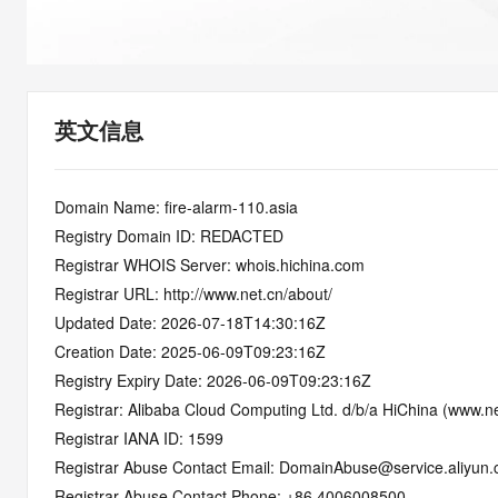
快速部署 Dify，高效搭建 
迁移与运维管理
10 分钟在聊天系统中增加
专有云
英文信息
Domain Name: fire-alarm-110.asia
Registry Domain ID: REDACTED
Registrar WHOIS Server: whois.hichina.com
Registrar URL: http://www.net.cn/about/
Updated Date: 2026-07-18T14:30:16Z
Creation Date: 2025-06-09T09:23:16Z
Registry Expiry Date: 2026-06-09T09:23:16Z
Registrar: Alibaba Cloud Computing Ltd. d/b/a HiChina (www.ne
Registrar IANA ID: 1599
Registrar Abuse Contact Email: DomainAbuse@service.aliyun
Registrar Abuse Contact Phone: +86.4006008500