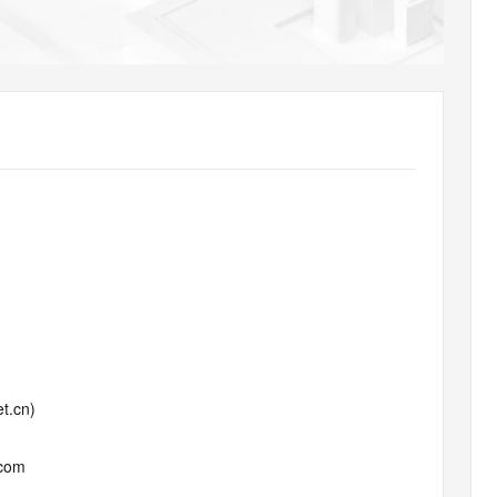
AI 应用
10分钟微调：让0.6B模型媲美235B模
多模态数据信
型
依托云原生高可用架构,实现Dify私有化部署
用1%尺寸在特定领域达到大模型90%以上效果
一个 AI 助手
超强辅助，Bol
即刻拥有 DeepSeek-R1 满血版
在企业官网、通讯软件中为客户提供 AI 客服
多种方案随心选，轻松解锁专属 DeepSeek
t.cn)
.com