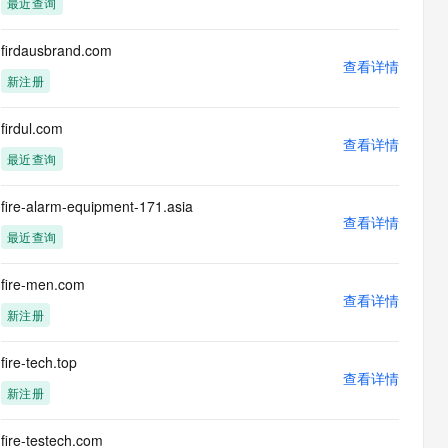
最近查询
息提取
与 AI 智能体进行实时音视频通话
从文本、图片、视频中提取结构化的属性信息
构建支持视频理解的 AI 音视频实时通话应用
firdausbrand.com
查看详情
t.diy 一步搞定创意建站
构建大模型应用的安全防护体系
新注册
通过自然语言交互简化开发流程,全栈开发支持
通过阿里云安全产品对 AI 应用进行安全防护
firdul.com
查看详情
最近查询
fire-alarm-equipment-171.asia
查看详情
最近查询
fire-men.com
查看详情
新注册
fire-tech.top
查看详情
新注册
fire-testech.com