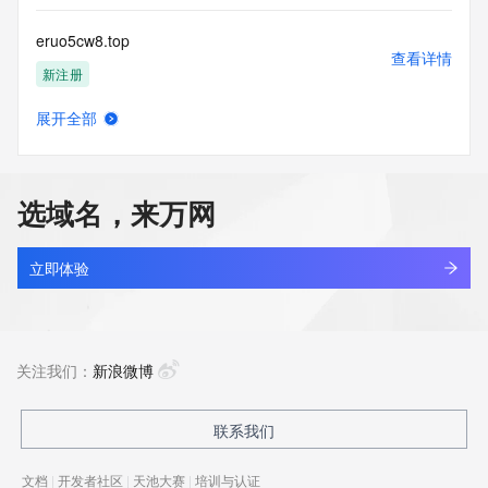
eruo5cw8.top
查看详情
新注册
展开全部
eruptdm.com
查看详情
新注册
选域名，来万网
eruqswc.cn
查看详情
最近查询
立即体验
erutkmg.cn
查看详情
最近查询
关注我们：
新浪微博
eruxp.cn
联系我们
查看详情
待删除
文档
|
开发者社区
|
天池大赛
|
培训与认证