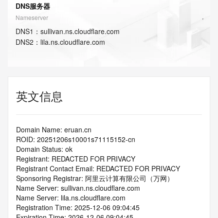
DNS服务器
Nameserver
DNS
1
：
sullivan.ns.cloudflare.com
DNS
2
：
lila.ns.cloudflare.com
英文信息
Domain Name: eruan.cn
ROID: 20251206s10001s71115152-cn
Domain Status: ok
Registrant: REDACTED FOR PRIVACY
Registrant Contact Email: REDACTED FOR PRIVACY
Sponsoring Registrar: 阿里云计算有限公司（万网）
Name Server: sullivan.ns.cloudflare.com
Name Server: lila.ns.cloudflare.com
Registration Time: 2025-12-06 09:04:45
Expiration Time: 2026-12-06 09:04:45