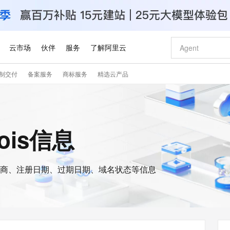
云市场
伙伴
服务
了解阿里云
制交付
备案服务
商标服务
精选云产品
AI 特惠
数据与 API
成为产品伙伴
企业增值服务
最佳实践
价格计算器
AI 场景体
基础软件
产品伙伴合
阿里云认证
市场活动
配置报价
大模型
自助选配和估算价格
新方式
睿译宝，AI翻译排版一步到位
智启 AI 普惠权益
产品生态集成认证中心
企业支持计划
云上春晚
域名与网站
千问官方 MaaS 平台，为开发者和 Agent 而生，新用户赠送 1 亿 + tokens 额度
Qwen Aud
AI Coding
阿里云Maa
2026 阿里云
云服务器 E
为企业打
数据集
Windows
大模型认证
模型
NEW
NEW
交付可用成果
值低价云产品抢先购
上传文档即自动完成翻译和格式还原
至高享 1亿+免费 tokens，加速 Al 应用落地
提供智能易用的域名与建站服务
智能编程，一键
安全可靠、
ois信息
产品生态伙伴
专家技术服务
云上奥运之旅
弹性计算合作
阿里云中企出
手机三要素
宝塔 Linux
全部认证
价格优势
有专属领域专家
GLM-5.2：长任务时代开源旗舰模型
阿里云 OPC 创新助力计划
千问大模型
即刻拥有 DeepS
AI 电商营销
对象存储 O
大模型
产品生态伙伴工作台
企业增值服务台
云栖战略参考
云存储合作计
云栖大会
身份实名认证
CentOS
训练营
推动算力普惠，释放技术红利
最高返9万
多领域专家智能体,一键组建 AI 虚拟交付团队
快速构建应用程序和网站，即刻迈出上云第一步
至高百万元 Token 补贴，加速一人公司成长
多元化、高性能、安全可靠的大模型服务
真正可用的 1M 上下文,一次完成代码全链路开发
轻松解锁专属 Dee
从图文生成到
云上的中国
数据库合作计
活动全景
短信
Docker
图片和
商、注册日期、过期日期、域名状态等信息
站式影视创作平台
Hermes Agent，打造自进化智能体
Token Plan 模型订阅计划
数字证书管理服务（原SSL证书）
5 分钟轻松部署
AI 广告创作
无影云电脑
企业成长
NEW
信息公告
看见新力量
云网络合作计
OCR 文字识别
JAVA
证享300元代金券
可视化编排打通从文字构思到成片全链路闭环
全托管，含MySQL、PostgreSQL、SQL Server、MariaDB多引擎
自主进化，持久记忆，越用越聪明
Qwen3.8-Max 首发尝鲜，限时加量 10 倍，夜间低至2折
实现全站HTTPS，呈现可信的WEB访问
图文、视频一
随时随地安
Kimi-K3
HappyHors
NEW
魔搭 Mode
loud
服务实践
官网公告
Kimi 最新旗舰模型，长程编程与推理利器
让文字生成流
金融模力时刻
Salesforce O
版
发票查验
全能环境
Claude Code + GStack 打造工程团队
千问办公，限时限量积分加倍
Qoder
低代码高效构
AI 建站
短信服务
型
NEW
作计划
计划
创新中心
魔搭 ModelSc
健康状态
理服务
让AI从“聊天伙伴”进化为能干活的“数字员工”
安装技能 GStack，拥有专属 AI 工程团队
你的AI工作搭子，覆盖日常办公高频场景
面向真实软件的智能体编程平台
0 代码专业建
客户案例
天气预报查询
操作系统
Deepseek-v4-pro
HappyHors
态合作计划