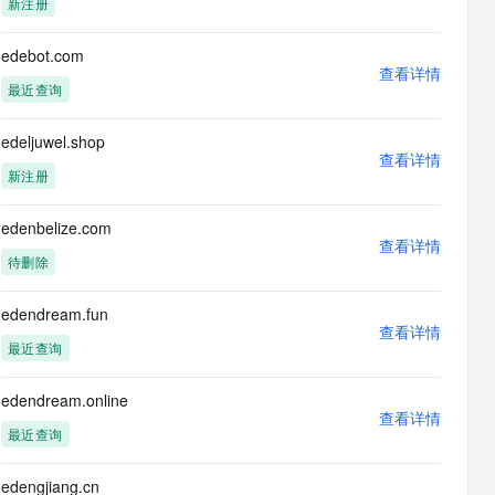
新注册
息提取
与 AI 智能体进行实时音视频通话
从文本、图片、视频中提取结构化的属性信息
构建支持视频理解的 AI 音视频实时通话应用
edebot.com
查看详情
t.diy 一步搞定创意建站
构建大模型应用的安全防护体系
最近查询
通过自然语言交互简化开发流程,全栈开发支持
通过阿里云安全产品对 AI 应用进行安全防护
edeljuwel.shop
查看详情
新注册
edenbelize.com
查看详情
待删除
edendream.fun
查看详情
最近查询
edendream.online
查看详情
最近查询
edengjiang.cn