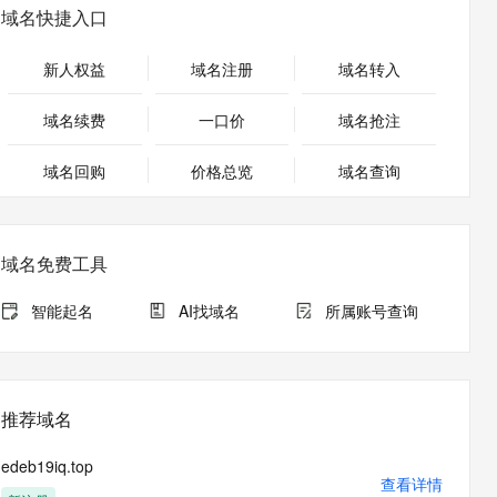
安全
畅自然，细节丰富
高表现力语音合成大模型，语音克隆听感自然
我要投诉
PolarDB
域名快捷入口
上云场景组合购
Milvus 弹性伸缩功能新增节
伴
漫剧创作，剧本、分镜、视频高效生成
100%兼容MySQL、PostgreSQL，兼容Oracle，支持集中和分布式
覆盖90%+业务场景，专享组合折扣价
点支持范围
2V
VPN
Fun-ASR
新人权益
域名注册
域名转入
文戏情感细腻自然，动作戏激烈拳拳到肉，实现更强表演能力
支持中英文自由切换，具备更强的噪声鲁棒性
ernetes 版 ACK
云聚AI 严选权益
AI 原生数据库服务发布
SSL 证书
，一键激活高效办公新体验
理容器应用的 K8s 服务
精选AI产品，从模型到应用全链提效
Agent 数据网关
域名续费
一口价
域名抢注
堡垒机
AI 用量加速计划
云原生数据库 PolarDB
应用
域名回购
价格总览
防火墙
域名查询
、识别商机，让客服更高效、服务更出色。
新老同享，达量后返
Agentic Database 发布
千问办公
主机安全
NEW
的智能体编程平台
一站式AI生产力平台
域名免费工具
AI 应用及服务市场
伶鹊
企业级人与Agent协作平台，接入和调度多个数字员工
智能客服平台，对话机器人、对话分析、智能外呼
智能起名
AI找域名
所属账号查询
AI 应用
大模型服务平台百炼 - 全妙
大模型
应用创作平台
多模态内容创作工具，已接入 DeepSeek
自然语言处理
推荐域名
数据标注
edeb19iq.top
机器学习
查看详情