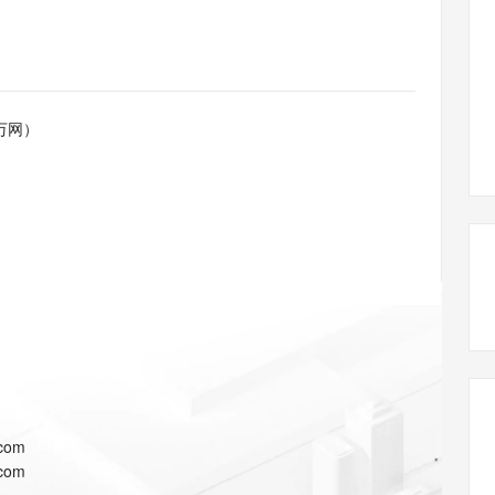
态智能体模型
旗舰 MoE 大模型，百万上下文与顶尖推理能力
图生视频，流
同享
万小智 AI 建站低至 15元/月
Qoder CN
AI 短剧/漫剧
云原生数据库 
快递物流查询
WordPress
成为服务伙
高校合作
点，立即开启云上创新
覆盖公网/内网、递归/权威、移动APP等全场景解析服务
送.CN域名，送备案服务码
基于千问大模型等，支持代码智能生成、研发智能问答
AI助力短剧
GLM-5.2
Wan2.7-T
Ubuntu
服务生态伙伴
视觉 Coding、空间感知、多模态思考等全面升级
1M上下文，专为长程任务能力而生
云工开物
企业应用
Works
Night Plan 支持 Qwen 3.8-Max
云原生大数据计算服务 MaxCompute
AI 办公
容器服务 Kub
NEW
Red Hat
30+ 款产品免费体验
Data Agent 驱动的一站式 Data+AI 开发治理平台
夜间 5 折，Qwen/Meoo/TokenPlan 客户专享
面向分析的企业级SaaS模式云数据仓库
AI智能应用
提供一站式管
科研合作
万网）
ERP
堂（旗舰版）
SUSE
智能客服
AI 应用构建
大模型原生
CRM
防护产品
2个月
自动承接线索
建站小程序
Qoder
大模型服务平台百炼-应用模版
OA 办公系统
HOT
NEW
面向真实软件
个人版上线、团队版降价；千问3.8-Max首发发尝鲜
丰富多元化的应用模版和解决方案
力提升
财税管理
模板建站
万有无界
大模型服务平台百炼-智能体
400电话
定制建站
的模型效果
灵活可视化地构建企业级 Agent
方案
广告营销
模板小程序
秒悟
人工智能平台 PAI
定制小程序
云端极速 AI 
新一代 AI 视频生成模型，深度适配广告营销等场景
AI Native 的算法工程平台，一站式完成建模、训练、推理服务部署
APP 开发
.com
建站系统
.com