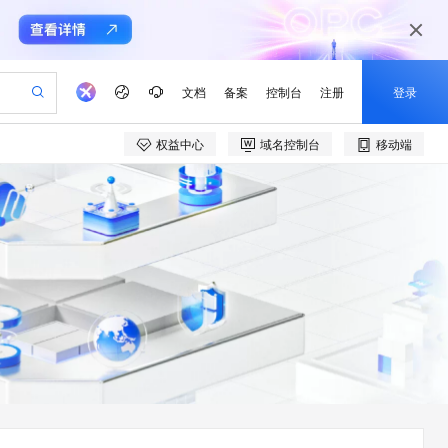
文档
备案
控制台
注册
登录
权益中心
域名控制台
移动端
验
作计划
器
AI 活动
专业服务
服务伙伴合作计划
开发者社区
加入我们
产品动态
服务平台百炼
阿里云 OPC 创新助力计划
一站式生成采购清单，支持单品或批量购买
io：打造专属 AI 语音助手
S产品伙伴计划（繁花）
峰会
CS
造的大模型服务与应用开发平台
一句话生成原生可编辑精美 PPT 文稿
AI 生产力先锋
Al MaaS 服务伙伴赋能合作
域名
博文
Careers
至高可申请百万元
Qwen3.8-Max 模型上线
开启高性价比 AI 编程新体验
弹性可伸缩的云计算服务
Qwen-Audio-3.0-Realtime 端到端实时语音角色扮演
输入一句话想法, 轻松生成专业的 PPT
先锋实践拓展 AI 生产力的边界
Token 补贴，五大权
计划
海大会
伙伴信用分合作计划
商标
问答
社会招聘
益加速 OPC 成功
eek-V4-Pro
SS
一键部署幻兽帕鲁游戏服务器
飞天发布时刻
HOT
Open Search 向量检索版支
划
备案
电子书
校园招聘
pSeek-V4-Pro
视频创作，一键激活电商全链路生产力
稳定、安全、高性价比、高性能的云存储服务
一键购买专属联机服务器，轻松开启游戏
所见，即是所愿
持视频检索 Pipeline 功能
更多支持
划
公司注册
镜像站
视频生成
语音识别与合成
专属 QwenPaw
漫剧工坊：一站式动画创作平台
AI 实训营
HOT
应用身份服务 (IDaaS)
合作伙伴培训与认证
划
上云迁移
站生成，高效打造优质广告素材
全接入的云上超级电脑
从聊天伙伴进化为能主动干活的本地数字员工
快速生产连贯的高质量长漫剧
从基础到进阶，Agent 创客手把手教你
OpenClaw 管理能力上线
e-1.1-T2V
Qwen3-TTS-Flash
lScope
我要反馈
查询合作伙伴
畅细腻的高质量视频
离线语音合成大模型，多语言方言自适应，低延迟高稳定
n Alibaba Cloud ISV 合作
代维服务
建企业门户网站
10 分钟搭建微信、支付宝小程序
MaxCompute MaxFrame 提
创新加速
ope
登录合作伙伴管理后台
我要建议
站，无忧落地极速上线
以可视化方式快速构建移动和 PC 门户网站
国内短信简单易用，安全可靠，秒级触达，全球覆盖200+国家和地区。
高效部署网站，快速应用到小程序
供自动弹性内存功能
e-1.1-I2V
Cosyvoice-V3-Flash