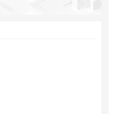
AI 应用
10分钟微调：让0.6B模型媲美235B模
多模态数据信
型
依托云原生高可用架构,实现Dify私有化部署
用1%尺寸在特定领域达到大模型90%以上效果
一个 AI 助手
超强辅助，Bol
即刻拥有 DeepSeek-R1 满血版
在企业官网、通讯软件中为客户提供 AI 客服
多种方案随心选，轻松解锁专属 DeepSeek