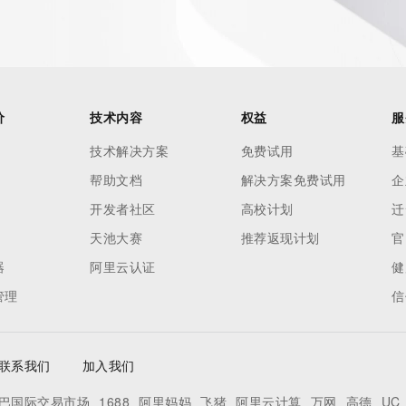
价
技术内容
权益
服
技术解决方案
免费试用
基
帮助文档
解决方案免费试用
企
开发者社区
高校计划
迁
天池大赛
推荐返现计划
官
器
阿里云认证
健
管理
信
联系我们
加入我们
巴国际交易市场
1688
阿里妈妈
飞猪
阿里云计算
万网
高德
UC