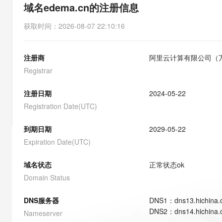
存储
天池大赛
能看、能想、能动手的多模
域名edema.cn的注册信息
云解析DNS
解决方案免费试用 新老
电子合同
最高领取价值200元试用
安全
网络与CDN
AI 算法大赛
Qwen3-VL-Plus
获取时间
：
2026-08-07 22:10:16
畅捷通
大数据开发治理平台 Data
AI 产品 免费试用
网络
安全
云开发大赛
Tableau 订阅
1亿+ 大模型 tokens 和 
注册商
阿里云计算有限公司（
可观测
入门学习赛
中间件
AI空中课堂在线直播课
云防火墙
140+云产品 免费试用
Registrar
大模型服务
上云与迁云
云原生的云上边界网络安全
产品新客免费试用，最长1
数据库
生态解决方案
注册日期
2024-05-22
千问AI平台-Token Plan
企业出海
大模型ACA认证体验
大数据计算
Registration Date(UTC)
助力企业全员 AI 认知与能
行业生态解决方案
政企业务
媒体服务
千问AI平台-模型体验
到期日期
2029-05-22
开发者生态解决方案
在线体验全尺寸、多种模态
Expiration Date(UTC)
企业服务与云通信
AI 开发和 AI 应用解决
Happy 系列大模型
域名与网站
域名状态
正常状态
ok
Domain Status
终端用户计算
DNS服务器
DNS
1
：
dns13.hichina
Serverless
大模型解决方案
DNS
2
：
dns14.hichina
Nameserver
开发工具