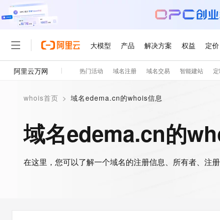
大模型
产品
解决方案
权益
定价
阿里云万网
热门活动
域名注册
域名交易
智能建站
定
大模型
产品
解决方案
权益
定价
云市场
伙伴
服务
了解阿里云
精选产品
精选解决方案
普惠上云
产品定价
精选商城
成为销售伙伴
售前咨询
为什么选择阿里云
千问AI平台
whois首页
>
域名edema.cn的whois信息
了解云产品的定价详情
大模型服务平台百炼
千问办公，解锁你的工作
普惠上云 官方力荐
分销伙伴
在线服务
网站建设
什么是云计算
大
大模型服务与应用平台
企业级Agent产品，直接
云服务器38元/年起，超
域名edema.cn的wh
咨询伙伴
多端小程序
技术领先
云上成本管理
售后服务
轻量应用服务器
Agency Agents：拥
官方推荐返现计划
大模型
精选产品
精选解决方案
Salesforce 国际版订阅
稳定可靠
管理和优化成本
推荐新用户得奖励，单订单
销售伙伴合作计划
自助服务
友盟天域
安全合规
人工智能与机器学习
AI
文本生成
在这里，您可以了解一个域名的注册信息、所有者、注册
云数据库 RDS
HappyHorse 打造一
云工开物
无影生态合作计划
在线服务
观测云
分析师报告
高校专属算力普惠，学生认
计算
互联网应用开发
Qwen3.8-Max
HOT
Salesforce On Alibaba C
工单服务
智能体时代全能旗舰模型
Tuya 物联网平台阿里云
研究报告与白皮书
人工智能平台 PAI
快速拥有专属 OpenClaw
大模
Consulting Partner 合
大数据
容器
免费试用
短信专区
一站式AI开发、训练和推
蓝凌 OA
Qwen3.7-Plus
AI 大模型销售与服务生
现代化应用