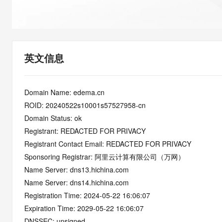
快速部署 Dify，高效搭建 
迁移与运维管理
10 分钟在聊天系统中增加
专有云
英文信息
Domain Name: edema.cn
ROID: 20240522s10001s57527958-cn
Domain Status: ok
Registrant: REDACTED FOR PRIVACY
Registrant Contact Email: REDACTED FOR PRIVACY
Sponsoring Registrar: 阿里云计算有限公司（万网）
Name Server: dns13.hichina.com
Name Server: dns14.hichina.com
Registration Time: 2024-05-22 16:06:07
Expiration Time: 2029-05-22 16:06:07
DNSSEC: unsigned