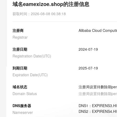
存储
天池大赛
能看、能想、能动手的多模
域名eamexizoe.shop的注册信息
云解析DNS
解决方案免费试用 新老
电子合同
最高领取价值200元试用
安全
网络与CDN
AI 算法大赛
Qwen3-VL-Plus
获取时间
：
2026-08-08 06:38:18
畅捷通
大数据开发治理平台 Data
AI 产品 免费试用
网络
安全
云开发大赛
Tableau 订阅
1亿+ 大模型 tokens 和 
注册商
Alibaba Cloud Computi
可观测
入门学习赛
中间件
AI空中课堂在线直播课
云防火墙
140+云产品 免费试用
Registrar
大模型服务
上云与迁云
云原生的云上边界网络安全
产品新客免费试用，最长1
数据库
生态解决方案
注册日期
2024-07-19
千问AI平台-Token Plan
企业出海
大模型ACA认证体验
大数据计算
Registration Date(UTC)
助力企业全员 AI 认知与能
行业生态解决方案
政企业务
媒体服务
千问AI平台-模型体验
到期日期
2025-07-19
开发者生态解决方案
在线体验全尺寸、多种模态
Expiration Date(UTC)
企业服务与云通信
AI 开发和 AI 应用解决
Happy 系列大模型
域名与网站
域名状态
注册局设置待删除期
pe
Domain Status
注册局设置待删除期
pe
终端用户计算
DNS服务器
DNS
1
：
EXPIRENS3.H
Serverless
大模型解决方案
DNS
2
：
EXPIRENS4.H
Nameserver
开发工具