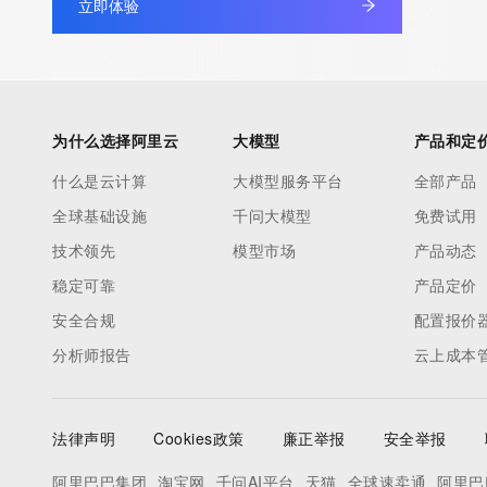
立即体验
Please query the RDDS service of the Registrar of Record identif
Registrant, Admin, or Tech contact of the queried domain nam
This whois service is provided by GMO Registry and only conta
information pertaining to Internet domain names we have regis
为什么选择阿里云
大模型
产品和定
our customers. By using this service you are agreeing (1) not t
什么是云计算
大模型服务平台
全部产品
information presented here for any purpose other than determi
全球基础设施
千问大模型
免费试用
ownership of domain names, (2) not to store or reproduce this 
any way, (3) not to use any high-volume, automated, electroni
技术领先
模型市场
产品动态
to obtain data from this service. Abuse of this service is monit
稳定可靠
产品定价
actions in contravention of these terms will result in being per
安全合规
配置报价
blacklisted. All data is (c) GMO Registry http://www.gmo-regist
分析师报告
云上成本
法律声明
Cookies政策
廉正举报
安全举报
阿里巴巴集团
淘宝网
千问AI平台
天猫
全球速卖通
阿里巴