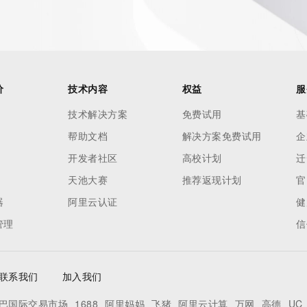
ied in this output for information on how to contact the 
e.
ins
tered for
价
技术内容
权益
服
o use any
技术解决方案
免费试用
基
ning
帮助文档
解决方案免费试用
企
data in
c processes
开发者社区
高校计划
迁
ored and
天池大赛
推荐返现计划
官
manently
器
阿里云认证
健
ry.com/en/
管理
信
联系我们
加入我们
巴国际交易市场
1688
阿里妈妈
飞猪
阿里云计算
万网
高德
UC