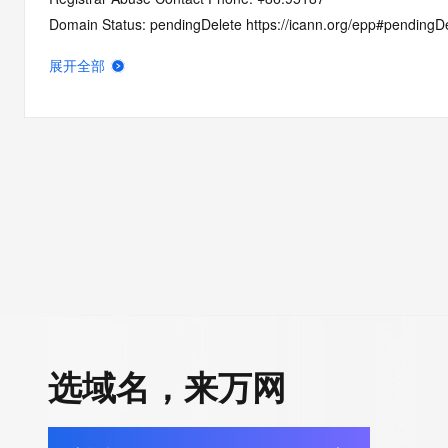
Domain Status: pendingDelete https://icann.org/epp#pendingD
Domain Status: pendingDelete https://icann.org/epp#pendingD
展开全部
Registrant State/Province: guang dong
Registrant Country: CN
Registrant Email:
Admin Email:
Tech Email:
Name Server: EXPIRENS3.HICHINA.COM
Name Server: EXPIRENS4.HICHINA.COM
DNSSEC: unsigned
URL of the ICANN Whois Inaccuracy Complaint Form: https://ww
>>> Last update of WHOIS database: 2025-09-27T02:14:14.0
For more information on Whois status codes, please visit https:
选域名，来万网
The registration data available in this service is limited. Additi