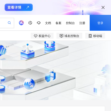
文档
备案
控制台
注册
登录
权益中心
域名控制台
移动端
验
作计划
器
AI 活动
专业服务
服务伙伴合作计划
开发者社区
加入我们
产品动态
服务平台百炼
阿里云 OPC 创新助力计划
一站式生成采购清单，支持单品或批量购买
io：打造专属 AI 语音助手
S产品伙伴计划（繁花）
峰会
CS
造的大模型服务与应用开发平台
一句话生成原生可编辑精美 PPT 文稿
AI 生产力先锋
Al MaaS 服务伙伴赋能合作
域名
博文
Careers
至高可申请百万元
Qwen3.8-Max 模型上线
开启高性价比 AI 编程新体验
弹性可伸缩的云计算服务
Qwen-Audio-3.0-Realtime 端到端实时语音角色扮演
输入一句话想法, 轻松生成专业的 PPT
先锋实践拓展 AI 生产力的边界
Token 补贴，五大权
计划
海大会
伙伴信用分合作计划
商标
问答
社会招聘
益加速 OPC 成功
eek-V4-Pro
SS
一键部署幻兽帕鲁游戏服务器
飞天发布时刻
HOT
Open Search 向量检索版支
划
备案
电子书
校园招聘
pSeek-V4-Pro
视频创作，一键激活电商全链路生产力
稳定、安全、高性价比、高性能的云存储服务
一键购买专属联机服务器，轻松开启游戏
所见，即是所愿
持视频检索 Pipeline 功能
更多支持
划
公司注册
镜像站
视频生成
语音识别与合成
专属 QwenPaw
漫剧工坊：一站式动画创作平台
AI 实训营
HOT
应用身份服务 (IDaaS)
合作伙伴培训与认证
划
上云迁移
站生成，高效打造优质广告素材
全接入的云上超级电脑
从聊天伙伴进化为能主动干活的本地数字员工
快速生产连贯的高质量长漫剧
从基础到进阶，Agent 创客手把手教你
OpenClaw 管理能力上线
e-1.1-T2V
Qwen3-TTS-Flash
lScope
我要反馈
查询合作伙伴
畅细腻的高质量视频
离线语音合成大模型，多语言方言自适应，低延迟高稳定
n Alibaba Cloud ISV 合作
代维服务
建企业门户网站
10 分钟搭建微信、支付宝小程序
MaxCompute MaxFrame 提
创新加速
ope
登录合作伙伴管理后台
我要建议
站，无忧落地极速上线
以可视化方式快速构建移动和 PC 门户网站
国内短信简单易用，安全可靠，秒级触达，全球覆盖200+国家和地区。
高效部署网站，快速应用到小程序
供自动弹性内存功能
e-1.1-I2V
Cosyvoice-V3-Flash