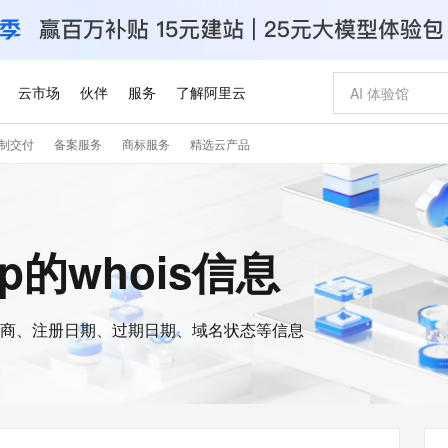
云市场
伙伴
服务
了解阿里云
制交付
备案服务
商标服务
精选云产品
AI 特惠
数据与 API
成为产品伙伴
企业增值服务
最佳实践
价格计算器
AI 场景体
基础软件
产品伙伴合
阿里云认证
市场活动
配置报价
大模型
自助选配和估算价格
新方式
睿译宝，AI翻译排版一步到位
智启 AI 普惠权益
产品生态集成认证中心
企业支持计划
云上春晚
域名与网站
千问官方 MaaS 平台，为开发者和 Agent 而生，新用户赠送 1 亿 + tokens 额度
Qwen Aud
AI Coding
阿里云Maa
2026 阿里云
云服务器 E
为企业打
数据集
Windows
大模型认证
模型
NEW
NEW
交付可用成果
值低价云产品抢先购
上传文档即自动完成翻译和格式还原
至高享 1亿+免费 tokens，加速 Al 应用落地
提供智能易用的域名与建站服务
智能编程，一键
安全可靠、
op的whois信息
产品生态伙伴
专家技术服务
云上奥运之旅
弹性计算合作
阿里云中企出
手机三要素
宝塔 Linux
全部认证
价格优势
有专属领域专家
GLM-5.2：长任务时代开源旗舰模型
阿里云 OPC 创新助力计划
千问大模型
即刻拥有 DeepS
AI 电商营销
对象存储 O
大模型
产品生态伙伴工作台
企业增值服务台
云栖战略参考
云存储合作计
云栖大会
身份实名认证
CentOS
训练营
推动算力普惠，释放技术红利
最高返9万
多领域专家智能体,一键组建 AI 虚拟交付团队
快速构建应用程序和网站，即刻迈出上云第一步
至高百万元 Token 补贴，加速一人公司成长
多元化、高性能、安全可靠的大模型服务
真正可用的 1M 上下文,一次完成代码全链路开发
轻松解锁专属 Dee
从图文生成到
云上的中国
数据库合作计
活动全景
短信
Docker
图片和
商、注册日期、过期日期、域名状态等信息
站式影视创作平台
Hermes Agent，打造自进化智能体
Token Plan 模型订阅计划
数字证书管理服务（原SSL证书）
5 分钟轻松部署
AI 广告创作
无影云电脑
企业成长
NEW
信息公告
看见新力量
云网络合作计
OCR 文字识别
JAVA
证享300元代金券
可视化编排打通从文字构思到成片全链路闭环
全托管，含MySQL、PostgreSQL、SQL Server、MariaDB多引擎
自主进化，持久记忆，越用越聪明
Qwen3.8-Max 首发尝鲜，限时加量 10 倍，夜间低至2折
实现全站HTTPS，呈现可信的WEB访问
图文、视频一
随时随地安
Kimi-K3
HappyHors
NEW
魔搭 Mode
loud
服务实践
官网公告
Kimi 最新旗舰模型，长程编程与推理利器
让文字生成流
金融模力时刻
Salesforce O
版
发票查验
全能环境
Claude Code + GStack 打造工程团队
千问办公，限时限量积分加倍
Qoder
低代码高效构
AI 建站
短信服务
型
NEW
作计划
计划
创新中心
魔搭 ModelSc
健康状态
理服务
让AI从“聊天伙伴”进化为能干活的“数字员工”
安装技能 GStack，拥有专属 AI 工程团队
你的AI工作搭子，覆盖日常办公高频场景
面向真实软件的智能体编程平台
0 代码专业建
客户案例
天气预报查询
操作系统
Deepseek-v4-pro
HappyHors
态合作计划