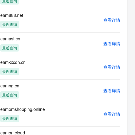
最近查询
息提取
与 AI 智能体进行实时音视频通话
从文本、图片、视频中提取结构化的属性信息
构建支持视频理解的 AI 音视频实时通话应用
eam888.net
查看详情
t.diy 一步搞定创意建站
构建大模型应用的安全防护体系
最近查询
通过自然语言交互简化开发流程,全栈开发支持
通过阿里云安全产品对 AI 应用进行安全防护
eamast.cn
查看详情
最近查询
eamkxcdn.cn
查看详情
最近查询
eamng.cn
查看详情
最近查询
eamomshopping.online
查看详情
最近查询
eamon.cloud