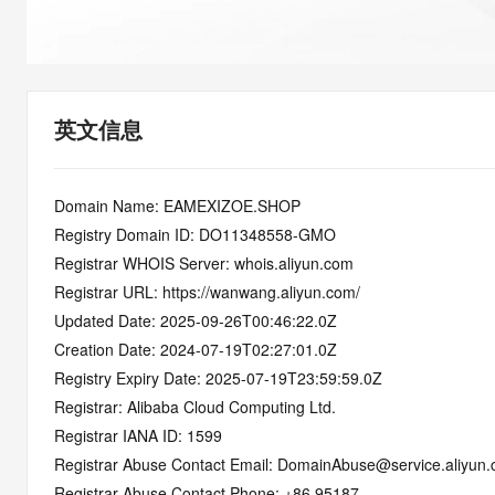
快速部署 Dify，高效搭建 
迁移与运维管理
10 分钟在聊天系统中增加
专有云
英文信息
Domain Name: EAMEXIZOE.SHOP
Registry Domain ID: DO11348558-GMO
Registrar WHOIS Server: whois.aliyun.com
Registrar URL: https://wanwang.aliyun.com/
Updated Date: 2025-09-26T00:46:22.0Z
Creation Date: 2024-07-19T02:27:01.0Z
Registry Expiry Date: 2025-07-19T23:59:59.0Z
Registrar: Alibaba Cloud Computing Ltd.
Registrar IANA ID: 1599
Registrar Abuse Contact Email: DomainAbuse@service.aliyun
Registrar Abuse Contact Phone: +86.95187