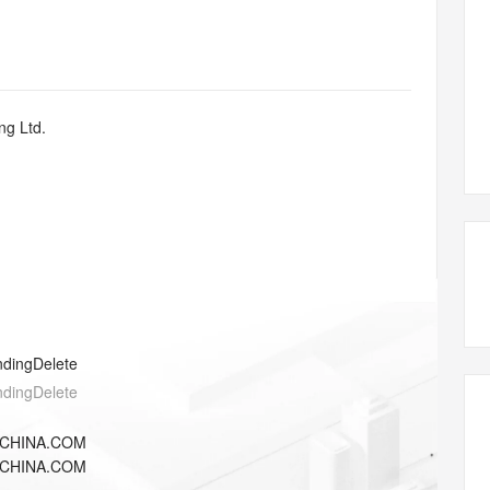
态智能体模型
旗舰 MoE 大模型，百万上下文与顶尖推理能力
图生视频，流
同享
万小智 AI 建站低至 15元/月
Qoder CN
AI 短剧/漫剧
云原生数据库 
快递物流查询
WordPress
成为服务伙
高校合作
点，立即开启云上创新
覆盖公网/内网、递归/权威、移动APP等全场景解析服务
送.CN域名，送备案服务码
基于千问大模型等，支持代码智能生成、研发智能问答
AI助力短剧
GLM-5.2
Wan2.7-T
Ubuntu
服务生态伙伴
视觉 Coding、空间感知、多模态思考等全面升级
1M上下文，专为长程任务能力而生
云工开物
企业应用
Works
Night Plan 支持 Qwen 3.8-Max
云原生大数据计算服务 MaxCompute
AI 办公
容器服务 Kub
NEW
Red Hat
30+ 款产品免费体验
Data Agent 驱动的一站式 Data+AI 开发治理平台
夜间 5 折，Qwen/Meoo/TokenPlan 客户专享
面向分析的企业级SaaS模式云数据仓库
AI智能应用
提供一站式管
科研合作
ng Ltd.
ERP
堂（旗舰版）
SUSE
智能客服
AI 应用构建
大模型原生
CRM
防护产品
2个月
自动承接线索
建站小程序
Qoder
大模型服务平台百炼-应用模版
OA 办公系统
HOT
NEW
面向真实软件
个人版上线、团队版降价；千问3.8-Max首发发尝鲜
丰富多元化的应用模版和解决方案
力提升
财税管理
模板建站
万有无界
大模型服务平台百炼-智能体
400电话
定制建站
的模型效果
灵活可视化地构建企业级 Agent
方案
广告营销
模板小程序
秒悟
人工智能平台 PAI
ndingDelete
定制小程序
云端极速 AI 
新一代 AI 视频生成模型，深度适配广告营销等场景
AI Native 的算法工程平台，一站式完成建模、训练、推理服务部署
ndingDelete
APP 开发
ICHINA.COM
建站系统
ICHINA.COM