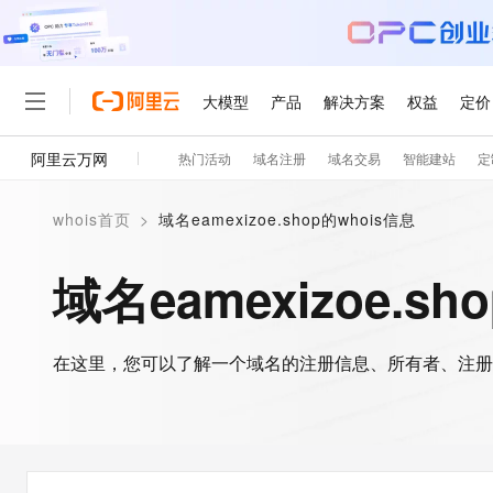
大模型
产品
解决方案
权益
定价
阿里云万网
热门活动
域名注册
域名交易
智能建站
定
大模型
产品
解决方案
权益
定价
云市场
伙伴
服务
了解阿里云
精选产品
精选解决方案
普惠上云
产品定价
精选商城
成为销售伙伴
售前咨询
为什么选择阿里云
千问AI平台
whois首页
>
域名eamexizoe.shop的whois信息
了解云产品的定价详情
大模型服务平台百炼
千问办公，解锁你的工作
普惠上云 官方力荐
分销伙伴
在线服务
网站建设
什么是云计算
大
大模型服务与应用平台
企业级Agent产品，直接
云服务器38元/年起，超
域名eamexizoe.sh
咨询伙伴
多端小程序
技术领先
云上成本管理
售后服务
轻量应用服务器
Agency Agents：拥
官方推荐返现计划
大模型
精选产品
精选解决方案
Salesforce 国际版订阅
稳定可靠
管理和优化成本
推荐新用户得奖励，单订单
销售伙伴合作计划
自助服务
友盟天域
安全合规
人工智能与机器学习
AI
文本生成
在这里，您可以了解一个域名的注册信息、所有者、注册
云数据库 RDS
HappyHorse 打造一
云工开物
无影生态合作计划
在线服务
观测云
分析师报告
高校专属算力普惠，学生认
计算
互联网应用开发
Qwen3.8-Max
HOT
Salesforce On Alibaba C
工单服务
智能体时代全能旗舰模型
Tuya 物联网平台阿里云
研究报告与白皮书
人工智能平台 PAI
快速拥有专属 OpenClaw
大模
Consulting Partner 合
大数据
容器
免费试用
短信专区
一站式AI开发、训练和推
蓝凌 OA
Qwen3.7-Plus
AI 大模型销售与服务生
现代化应用