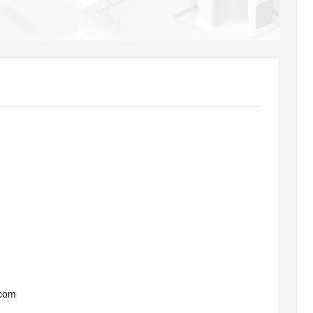
AI 应用
10分钟微调：让0.6B模型媲美235B模
多模态数据信
型
依托云原生高可用架构,实现Dify私有化部署
用1%尺寸在特定领域达到大模型90%以上效果
一个 AI 助手
超强辅助，Bol
即刻拥有 DeepSeek-R1 满血版
在企业官网、通讯软件中为客户提供 AI 客服
多种方案随心选，轻松解锁专属 DeepSeek
.com