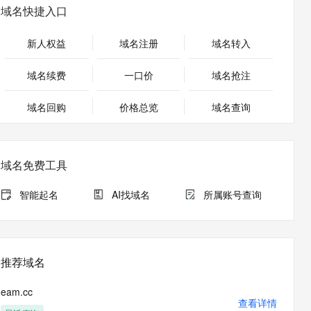
安全
畅自然，细节丰富
高表现力语音合成大模型，语音克隆听感自然
我要投诉
PolarDB
域名快捷入口
上云场景组合购
Milvus 弹性伸缩功能新增节
伴
漫剧创作，剧本、分镜、视频高效生成
100%兼容MySQL、PostgreSQL，兼容Oracle，支持集中和分布式
覆盖90%+业务场景，专享组合折扣价
点支持范围
2V
VPN
Fun-ASR
新人权益
域名注册
域名转入
文戏情感细腻自然，动作戏激烈拳拳到肉，实现更强表演能力
支持中英文自由切换，具备更强的噪声鲁棒性
ernetes 版 ACK
云聚AI 严选权益
AI 原生数据库服务发布
SSL 证书
，一键激活高效办公新体验
理容器应用的 K8s 服务
精选AI产品，从模型到应用全链提效
Agent 数据网关
域名续费
一口价
域名抢注
堡垒机
AI 用量加速计划
云原生数据库 PolarDB
应用
域名回购
价格总览
防火墙
域名查询
、识别商机，让客服更高效、服务更出色。
新老同享，达量后返
Agentic Database 发布
千问办公
主机安全
NEW
的智能体编程平台
一站式AI生产力平台
域名免费工具
AI 应用及服务市场
伶鹊
企业级人与Agent协作平台，接入和调度多个数字员工
智能客服平台，对话机器人、对话分析、智能外呼
智能起名
AI找域名
所属账号查询
AI 应用
大模型服务平台百炼 - 全妙
大模型
应用创作平台
多模态内容创作工具，已接入 DeepSeek
自然语言处理
推荐域名
数据标注
eam.cc
机器学习
查看详情