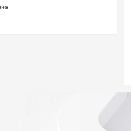
elete
elete
w.icann.org/wicf/
Z <<<
//icann.org/epp
onal data may be available at https://lookup.icann.org