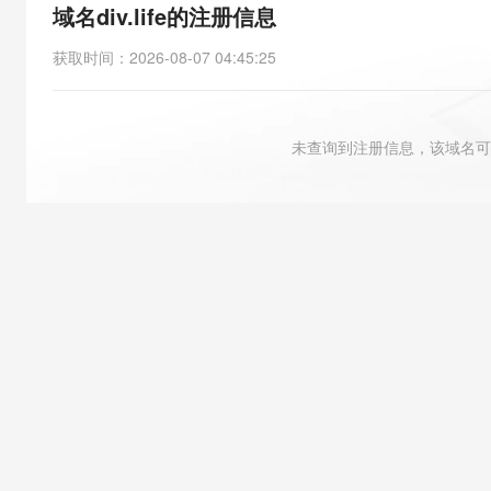
存储
天池大赛
能看、能想、能动手的多模
域名div.life的注册信息
云解析DNS
电子合同
安全
网络与CDN
AI 算法大赛
Qwen3-VL-Plus
获取时间
：
2026-08-07 04:45:25
畅捷通
大数据开发治理平台 Data
网络
安全
云开发大赛
Tableau 订阅
可观测
入门学习赛
中间件
AI空中课堂在线直播课
未查询到注册信息，该域名可
云防火墙
大模型服务
上云与迁云
云原生的云上边界网络安全
数据库
生态解决方案
千问AI平台-Token Plan
企业出海
大数据计算
行业生态解决方案
政企业务
媒体服务
千问AI平台-模型体验
开发者生态解决方案
在线体验全尺寸、多种模态
企业服务与云通信
AI 开发和 AI 应用解决
Happy 系列大模型
域名与网站
终端用户计算
Serverless
大模型解决方案
开发工具