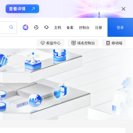
文档
备案
控制台
注册
登录
权益中心
域名控制台
移动端
作计划
器
专业服务
服务伙伴合作计划
开发者社区
加入我们
产品动态
服务平台百炼
阿里云 OPC 创新助力计划
一站式生成采购清单，支持单品或批量购买
S产品伙伴计划（繁花）
峰会
CS
造的大模型服务与应用开发平台
Qwen Audio：打造专属 AI 语音助手
一句话生成原生可编辑精美 PPT 文稿
Al MaaS 服务伙伴赋能合作
域名
博文
Careers
NEW
至高可申请百万元
Qwen3.8-Max 模型上线
弹性可伸缩的云计算服务
Qwen-Audio-3.0-Realtime 端到端实时语音角色扮演
输入一句话想法, 轻松生成专业的 PPT
Token 补贴，五大权
计划
海大会
伙伴信用分合作计划
商标
问答
社会招聘
益加速 OPC 成功
eek-V4-Pro
SS
一键部署幻兽帕鲁游戏服务器
HOT
Open Search 向量检索版支
划
备案
电子书
校园招聘
pSeek-V4-Pro
稳定、安全、高性价比、高性能的云存储服务
一键购买专属联机服务器，轻松开启游戏
持视频检索 Pipeline 功能
更多支持
划
公司注册
镜像站
视频生成
语音识别与合成
专属 QwenPaw
漫剧工坊：一站式动画创作平台
HOT
应用身份服务 (IDaaS)
合作伙伴培训与认证
划
上云迁移
全接入的云上超级电脑
从聊天伙伴进化为能主动干活的本地数字员工
快速生产连贯的高质量长漫剧
OpenClaw 管理能力上线
e-1.1-T2V
Qwen3-TTS-Flash
lScope
我要反馈
查询合作伙伴
畅细腻的高质量视频
离线语音合成大模型，多语言方言自适应，低延迟高稳定
n Alibaba Cloud ISV 合作
代维服务
建企业门户网站
10 分钟搭建微信、支付宝小程序
MaxCompute MaxFrame 提
ope
登录合作伙伴管理后台
我要建议
以可视化方式快速构建移动和 PC 门户网站
国内短信简单易用，安全可靠，秒级触达，全球覆盖200+国家和地区。
高效部署网站，快速应用到小程序
供自动弹性内存功能
e-1.1-I2V
Cosyvoice-V3-Flash