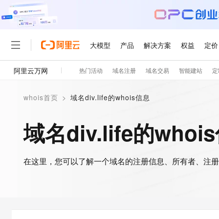
大模型
产品
解决方案
权益
定价
阿里云万网
热门活动
域名注册
域名交易
智能建站
定
大模型
产品
解决方案
权益
定价
云市场
伙伴
服务
了解阿里云
精选产品
精选解决方案
产品定价
精选商城
成为销售伙伴
售前咨询
为什么选择阿里云
千问AI平台
whois首页
>
域名div.life的whois信息
了解云产品的定价详情
大模型服务平台百炼
千问办公，解锁你的工作
分销伙伴
在线服务
网站建设
什么是云计算
大
大模型服务与应用平台
企业级Agent产品，直接
域名div.life的whoi
咨询伙伴
多端小程序
技术领先
云上成本管理
售后服务
轻量应用服务器
Agency Agents：拥
大模型
精选产品
精选解决方案
Salesforce 国际版订阅
稳定可靠
管理和优化成本
销售伙伴合作计划
自助服务
友盟天域
安全合规
人工智能与机器学习
AI
文本生成
在这里，您可以了解一个域名的注册信息、所有者、注册
云数据库 RDS
HappyHorse 打造一
无影生态合作计划
在线服务
观测云
分析师报告
计算
互联网应用开发
Qwen3.8-Max
HOT
Salesforce On Alibaba C
工单服务
智能体时代全能旗舰模型
Tuya 物联网平台阿里云
研究报告与白皮书
人工智能平台 PAI
快速拥有专属 OpenClaw
大模
Consulting Partner 合
大数据
容器
短信专区
一站式AI开发、训练和推
蓝凌 OA
Qwen3.7-Plus
AI 大模型销售与服务生
现代化应用