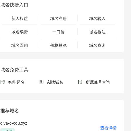
安全
畅自然，细节丰富
高表现力语音合成大模型，语音克隆听感自然
我要投诉
PolarDB
域名快捷入口
Milvus 弹性伸缩功能新增节
伴
100%兼容MySQL、PostgreSQL，兼容Oracle，支持集中和分布式
点支持范围
2V
VPN
Fun-ASR
新人权益
域名注册
域名转入
文戏情感细腻自然，动作戏激烈拳拳到肉，实现更强表演能力
支持中英文自由切换，具备更强的噪声鲁棒性
ernetes 版 ACK
AI 原生数据库服务发布
SSL 证书
理容器应用的 K8s 服务
Agent 数据网关
域名续费
一口价
域名抢注
堡垒机
云原生数据库 PolarDB
应用
域名回购
价格总览
防火墙
域名查询
Agentic Database 发布
千问办公
主机安全
NEW
的智能体编程平台
一站式AI生产力平台
域名免费工具
AI 应用及服务市场
伶鹊
企业级人与Agent协作平台，接入和调度多个数字员工
智能客服平台，对话机器人、对话分析、智能外呼
智能起名
AI找域名
所属账号查询
AI 应用
大模型服务平台百炼 - 全妙
大模型
应用创作平台
多模态内容创作工具，已接入 DeepSeek
自然语言处理
推荐域名
数据标注
diva-o-cou.xyz
机器学习
查看详情