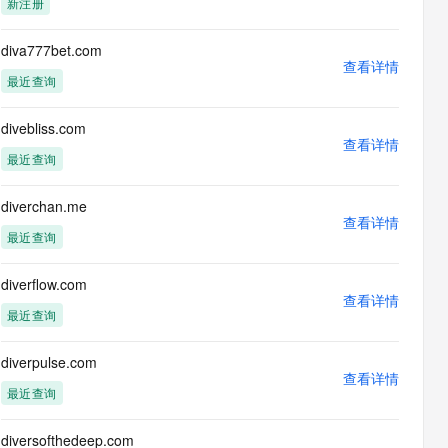
新注册
息提取
与 AI 智能体进行实时音视频通话
从文本、图片、视频中提取结构化的属性信息
构建支持视频理解的 AI 音视频实时通话应用
diva777bet.com
查看详情
t.diy 一步搞定创意建站
构建大模型应用的安全防护体系
最近查询
通过自然语言交互简化开发流程,全栈开发支持
通过阿里云安全产品对 AI 应用进行安全防护
divebliss.com
查看详情
最近查询
diverchan.me
查看详情
最近查询
diverflow.com
查看详情
最近查询
diverpulse.com
查看详情
最近查询
diversofthedeep.com