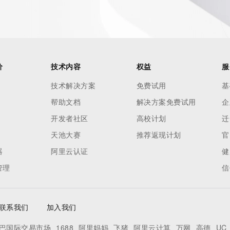
价
技术内容
权益
服
技术解决方案
免费试用
基
帮助文档
解决方案免费试用
企
开发者社区
高校计划
迁
天池大赛
推荐返现计划
官
器
阿里云认证
健
管理
信
联系我们
加入我们
巴国际交易市场
1688
阿里妈妈
飞猪
阿里云计算
万网
高德
UC