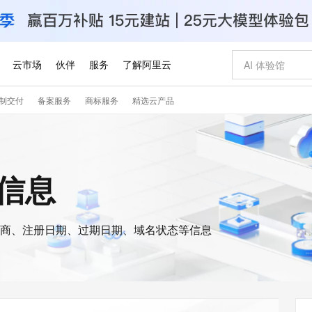
云市场
伙伴
服务
了解阿里云
制交付
备案服务
商标服务
精选云产品
数据与 API
成为产品伙伴
企业增值服务
最佳实践
价格计算器
基础软件
产品伙伴合
阿里云认证
市场活动
配置报价
大模型
自助选配和估算价格
新方式
睿译宝，AI翻译排版一步到位
产品生态集成认证中心
企业支持计划
云上春晚
域名与网站
千问官方 MaaS 平台，为开发者和 Agent 而生，新用户赠送 1 亿 + tokens 额度
阿里云Maa
2026 阿里云
云服务器 E
为企业打
数据集
Windows
大模型认证
模型
NEW
交付可用成果
上传文档即自动完成翻译和格式还原
提供智能易用的域名与建站服务
安全可靠、
s信息
产品生态伙伴
专家技术服务
云上奥运之旅
弹性计算合作
阿里云中企出
手机三要素
宝塔 Linux
全部认证
价格优势
有专属领域专家
GLM-5.2：长任务时代开源旗舰模型
千问大模型
即刻拥有 DeepS
对象存储 O
大模型
产品生态伙伴工作台
企业增值服务台
云栖战略参考
云存储合作计
云栖大会
身份实名认证
CentOS
训练营
推动算力普惠，释放技术红利
多领域专家智能体,一键组建 AI 虚拟交付团队
快速构建应用程序和网站，即刻迈出上云第一步
多元化、高性能、安全可靠的大模型服务
真正可用的 1M 上下文,一次完成代码全链路开发
轻松解锁专属 Dee
云上的中国
数据库合作计
活动全景
短信
Docker
图片和
商、注册日期、过期日期、域名状态等信息
站式影视创作平台
Hermes Agent，打造自进化智能体
数字证书管理服务（原SSL证书）
5 分钟轻松部署
无影云电脑
企业成长
信息公告
看见新力量
云网络合作计
OCR 文字识别
JAVA
可视化编排打通从文字构思到成片全链路闭环
全托管，含MySQL、PostgreSQL、SQL Server、MariaDB多引擎
自主进化，持久记忆，越用越聪明
实现全站HTTPS，呈现可信的WEB访问
随时随地安
Kimi-K3
HappyHors
NEW
魔搭 Mode
loud
服务实践
官网公告
Kimi 最新旗舰模型，长程编程与推理利器
让文字生成流
金融模力时刻
Salesforce O
版
发票查验
全能环境
Claude Code + GStack 打造工程团队
Qoder
低代码高效构
短信服务
型
作计划
计划
创新中心
魔搭 ModelSc
健康状态
理服务
让AI从“聊天伙伴”进化为能干活的“数字员工”
安装技能 GStack，拥有专属 AI 工程团队
面向真实软件的智能体编程平台
客户案例
天气预报查询
操作系统
Deepseek-v4-pro
HappyHors
态合作计划