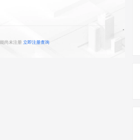
态智能体模型
旗舰 MoE 大模型，百万上下文与顶尖推理能力
图生视频，流
Qoder CN
云原生数据库 
快递物流查询
WordPress
成为服务伙
高校合作
覆盖公网/内网、递归/权威、移动APP等全场景解析服务
基于千问大模型等，支持代码智能生成、研发智能问答
GLM-5.2
Wan2.7-T
Ubuntu
服务生态伙伴
视觉 Coding、空间感知、多模态思考等全面升级
1M上下文，专为长程任务能力而生
云工开物
企业应用
Works
云原生大数据计算服务 MaxCompute
容器服务 Kub
Red Hat
Data Agent 驱动的一站式 Data+AI 开发治理平台
面向分析的企业级SaaS模式云数据仓库
提供一站式管
科研合作
ERP
堂（旗舰版）
SUSE
能尚未注册
立即注册查询
AI 应用构建
大模型原生
CRM
防护产品
建站小程序
Qoder
大模型服务平台百炼-应用模版
OA 办公系统
HOT
NEW
面向真实软件
个人版上线、团队版降价；千问3.8-Max首发发尝鲜
丰富多元化的应用模版和解决方案
财税管理
模板建站
万有无界
大模型服务平台百炼-智能体
400电话
定制建站
的模型效果
灵活可视化地构建企业级 Agent
方案
广告营销
模板小程序
秒悟
人工智能平台 PAI
定制小程序
云端极速 AI 
新一代 AI 视频生成模型，深度适配广告营销等场景
AI Native 的算法工程平台，一站式完成建模、训练、推理服务部署
APP 开发
建站系统