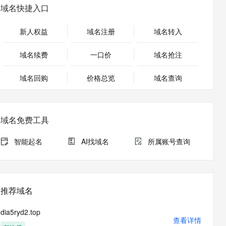
安全
畅自然，细节丰富
高表现力语音合成大模型，语音克隆听感自然
我要投诉
PolarDB
域名快捷入口
上云场景组合购
Milvus 弹性伸缩功能新增节
伴
漫剧创作，剧本、分镜、视频高效生成
100%兼容MySQL、PostgreSQL，兼容Oracle，支持集中和分布式
覆盖90%+业务场景，专享组合折扣价
点支持范围
2V
VPN
Fun-ASR
新人权益
域名注册
域名转入
文戏情感细腻自然，动作戏激烈拳拳到肉，实现更强表演能力
支持中英文自由切换，具备更强的噪声鲁棒性
ernetes 版 ACK
云聚AI 严选权益
AI 原生数据库服务发布
SSL 证书
，一键激活高效办公新体验
理容器应用的 K8s 服务
精选AI产品，从模型到应用全链提效
Agent 数据网关
域名续费
一口价
域名抢注
堡垒机
AI 用量加速计划
云原生数据库 PolarDB
应用
域名回购
价格总览
防火墙
域名查询
、识别商机，让客服更高效、服务更出色。
新老同享，达量后返
Agentic Database 发布
千问办公
主机安全
NEW
的智能体编程平台
一站式AI生产力平台
域名免费工具
AI 应用及服务市场
伶鹊
企业级人与Agent协作平台，接入和调度多个数字员工
智能客服平台，对话机器人、对话分析、智能外呼
智能起名
AI找域名
所属账号查询
AI 应用
大模型服务平台百炼 - 全妙
大模型
应用创作平台
多模态内容创作工具，已接入 DeepSeek
自然语言处理
推荐域名
数据标注
dia5ryd2.top
机器学习
查看详情