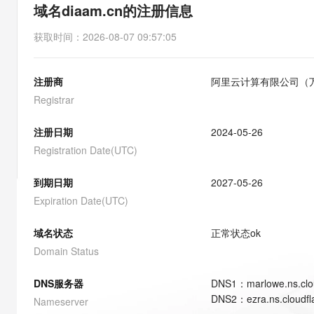
存储
天池大赛
能看、能想、能动手的多模
域名diaam.cn的注册信息
云解析DNS
解决方案免费试用 新老
电子合同
最高领取价值200元试用
安全
网络与CDN
AI 算法大赛
Qwen3-VL-Plus
获取时间
：
2026-08-07 09:57:05
畅捷通
大数据开发治理平台 Data
AI 产品 免费试用
网络
安全
云开发大赛
Tableau 订阅
1亿+ 大模型 tokens 和 
注册商
阿里云计算有限公司（
可观测
入门学习赛
中间件
AI空中课堂在线直播课
云防火墙
140+云产品 免费试用
Registrar
大模型服务
上云与迁云
云原生的云上边界网络安全
产品新客免费试用，最长1
数据库
生态解决方案
注册日期
2024-05-26
千问AI平台-Token Plan
企业出海
大模型ACA认证体验
大数据计算
Registration Date(UTC)
助力企业全员 AI 认知与能
行业生态解决方案
政企业务
媒体服务
千问AI平台-模型体验
到期日期
2027-05-26
开发者生态解决方案
在线体验全尺寸、多种模态
Expiration Date(UTC)
企业服务与云通信
AI 开发和 AI 应用解决
Happy 系列大模型
域名与网站
域名状态
正常状态
ok
Domain Status
终端用户计算
DNS服务器
DNS
1
：
marlowe.ns.clo
Serverless
大模型解决方案
DNS
2
：
ezra.ns.cloudf
Nameserver
开发工具