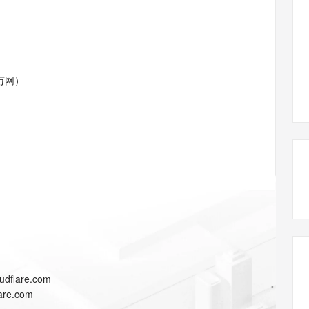
态智能体模型
旗舰 MoE 大模型，百万上下文与顶尖推理能力
图生视频，流
同享
万小智 AI 建站低至 15元/月
Qoder CN
AI 短剧/漫剧
云原生数据库 
快递物流查询
WordPress
成为服务伙
高校合作
点，立即开启云上创新
覆盖公网/内网、递归/权威、移动APP等全场景解析服务
送.CN域名，送备案服务码
基于千问大模型等，支持代码智能生成、研发智能问答
AI助力短剧
GLM-5.2
Wan2.7-T
Ubuntu
服务生态伙伴
视觉 Coding、空间感知、多模态思考等全面升级
1M上下文，专为长程任务能力而生
云工开物
企业应用
Works
Night Plan 支持 Qwen 3.8-Max
云原生大数据计算服务 MaxCompute
AI 办公
容器服务 Kub
NEW
Red Hat
30+ 款产品免费体验
Data Agent 驱动的一站式 Data+AI 开发治理平台
夜间 5 折，Qwen/Meoo/TokenPlan 客户专享
面向分析的企业级SaaS模式云数据仓库
AI智能应用
提供一站式管
科研合作
万网）
ERP
堂（旗舰版）
SUSE
智能客服
AI 应用构建
大模型原生
CRM
防护产品
2个月
自动承接线索
建站小程序
Qoder
大模型服务平台百炼-应用模版
OA 办公系统
HOT
NEW
面向真实软件
个人版上线、团队版降价；千问3.8-Max首发发尝鲜
丰富多元化的应用模版和解决方案
力提升
财税管理
模板建站
万有无界
大模型服务平台百炼-智能体
400电话
定制建站
的模型效果
灵活可视化地构建企业级 Agent
方案
广告营销
模板小程序
秒悟
人工智能平台 PAI
定制小程序
云端极速 AI 
新一代 AI 视频生成模型，深度适配广告营销等场景
AI Native 的算法工程平台，一站式完成建模、训练、推理服务部署
APP 开发
udflare.com
建站系统
lare.com