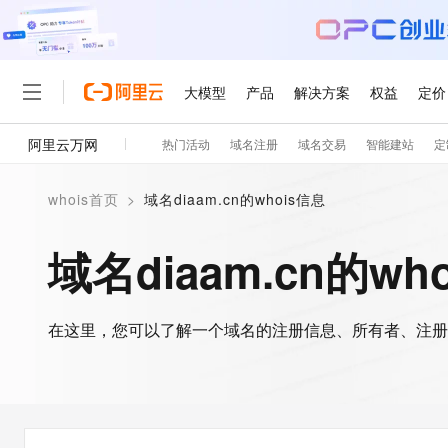
大模型
产品
解决方案
权益
定价
阿里云万网
热门活动
域名注册
域名交易
智能建站
定
大模型
产品
解决方案
权益
定价
云市场
伙伴
服务
了解阿里云
精选产品
精选解决方案
普惠上云
产品定价
精选商城
成为销售伙伴
售前咨询
为什么选择阿里云
千问AI平台
whois首页
>
域名diaam.cn的whois信息
了解云产品的定价详情
大模型服务平台百炼
千问办公，解锁你的工作
普惠上云 官方力荐
分销伙伴
在线服务
网站建设
什么是云计算
大
大模型服务与应用平台
企业级Agent产品，直接
云服务器38元/年起，超
域名diaam.cn的wh
咨询伙伴
多端小程序
技术领先
云上成本管理
售后服务
轻量应用服务器
Agency Agents：拥
官方推荐返现计划
大模型
精选产品
精选解决方案
Salesforce 国际版订阅
稳定可靠
管理和优化成本
推荐新用户得奖励，单订单
销售伙伴合作计划
自助服务
友盟天域
安全合规
人工智能与机器学习
AI
文本生成
在这里，您可以了解一个域名的注册信息、所有者、注册
云数据库 RDS
HappyHorse 打造一
云工开物
无影生态合作计划
在线服务
观测云
分析师报告
高校专属算力普惠，学生认
计算
互联网应用开发
Qwen3.8-Max
HOT
Salesforce On Alibaba C
工单服务
智能体时代全能旗舰模型
Tuya 物联网平台阿里云
研究报告与白皮书
人工智能平台 PAI
快速拥有专属 OpenClaw
大模
Consulting Partner 合
大数据
容器
免费试用
短信专区
一站式AI开发、训练和推
蓝凌 OA
Qwen3.7-Plus
AI 大模型销售与服务生
现代化应用