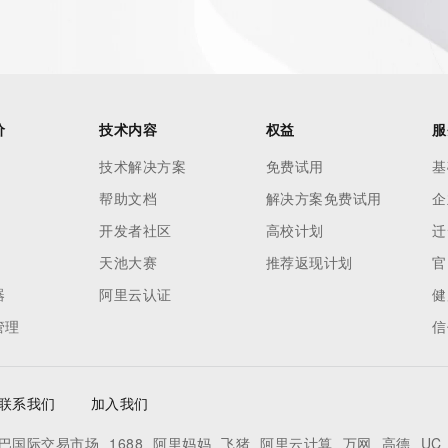
价
技术内容
权益
服
技术解决方案
免费试用
基
帮助文档
解决方案免费试用
企
开发者社区
高校计划
迁
天池大赛
推荐返现计划
官
器
阿里云认证
健
管理
信
联系我们
加入我们
巴国际交易市场
1688
阿里妈妈
飞猪
阿里云计算
万网
高德
UC