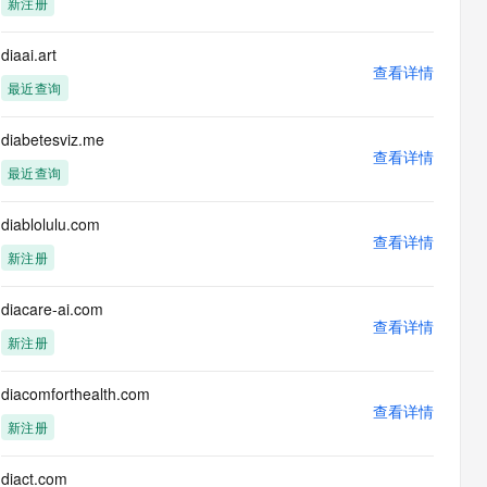
新注册
息提取
与 AI 智能体进行实时音视频通话
从文本、图片、视频中提取结构化的属性信息
构建支持视频理解的 AI 音视频实时通话应用
diaai.art
查看详情
t.diy 一步搞定创意建站
构建大模型应用的安全防护体系
最近查询
通过自然语言交互简化开发流程,全栈开发支持
通过阿里云安全产品对 AI 应用进行安全防护
diabetesviz.me
查看详情
最近查询
diablolulu.com
查看详情
新注册
diacare-ai.com
查看详情
新注册
diacomforthealth.com
查看详情
新注册
diact.com