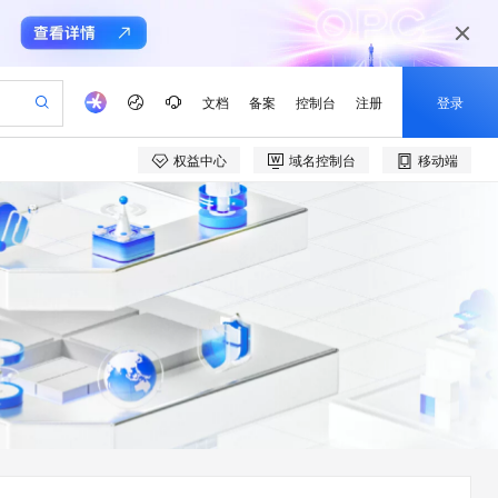
文档
备案
控制台
注册
登录
权益中心
域名控制台
移动端
验
作计划
器
AI 活动
专业服务
服务伙伴合作计划
开发者社区
加入我们
产品动态
服务平台百炼
阿里云 OPC 创新助力计划
一站式生成采购清单，支持单品或批量购买
io：打造专属 AI 语音助手
S产品伙伴计划（繁花）
峰会
CS
造的大模型服务与应用开发平台
一句话生成原生可编辑精美 PPT 文稿
AI 生产力先锋
Al MaaS 服务伙伴赋能合作
域名
博文
Careers
至高可申请百万元
Qwen3.8-Max 模型上线
开启高性价比 AI 编程新体验
弹性可伸缩的云计算服务
Qwen-Audio-3.0-Realtime 端到端实时语音角色扮演
输入一句话想法, 轻松生成专业的 PPT
先锋实践拓展 AI 生产力的边界
Token 补贴，五大权
计划
海大会
伙伴信用分合作计划
商标
问答
社会招聘
益加速 OPC 成功
eek-V4-Pro
SS
一键部署幻兽帕鲁游戏服务器
飞天发布时刻
HOT
Open Search 向量检索版支
划
备案
电子书
校园招聘
pSeek-V4-Pro
视频创作，一键激活电商全链路生产力
稳定、安全、高性价比、高性能的云存储服务
一键购买专属联机服务器，轻松开启游戏
所见，即是所愿
持视频检索 Pipeline 功能
更多支持
划
公司注册
镜像站
视频生成
语音识别与合成
专属 QwenPaw
漫剧工坊：一站式动画创作平台
AI 实训营
HOT
应用身份服务 (IDaaS)
合作伙伴培训与认证
划
上云迁移
站生成，高效打造优质广告素材
全接入的云上超级电脑
从聊天伙伴进化为能主动干活的本地数字员工
快速生产连贯的高质量长漫剧
从基础到进阶，Agent 创客手把手教你
OpenClaw 管理能力上线
e-1.1-T2V
Qwen3-TTS-Flash
lScope
我要反馈
查询合作伙伴
畅细腻的高质量视频
离线语音合成大模型，多语言方言自适应，低延迟高稳定
n Alibaba Cloud ISV 合作
代维服务
建企业门户网站
10 分钟搭建微信、支付宝小程序
MaxCompute MaxFrame 提
创新加速
ope
登录合作伙伴管理后台
我要建议
站，无忧落地极速上线
以可视化方式快速构建移动和 PC 门户网站
国内短信简单易用，安全可靠，秒级触达，全球覆盖200+国家和地区。
高效部署网站，快速应用到小程序
供自动弹性内存功能
e-1.1-I2V
Cosyvoice-V3-Flash