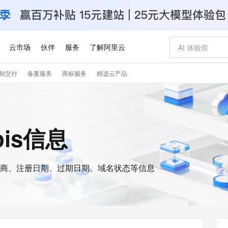
云市场
伙伴
服务
了解阿里云
制交付
备案服务
商标服务
精选云产品
AI 特惠
数据与 API
成为产品伙伴
企业增值服务
最佳实践
价格计算器
AI 场景体
基础软件
产品伙伴合
阿里云认证
市场活动
配置报价
大模型
自助选配和估算价格
新方式
睿译宝，AI翻译排版一步到位
智启 AI 普惠权益
产品生态集成认证中心
企业支持计划
云上春晚
域名与网站
千问官方 MaaS 平台，为开发者和 Agent 而生，新用户赠送 1 亿 + tokens 额度
Qwen Aud
AI Coding
阿里云Maa
2026 阿里云
云服务器 E
为企业打
数据集
Windows
大模型认证
模型
NEW
NEW
交付可用成果
值低价云产品抢先购
上传文档即自动完成翻译和格式还原
至高享 1亿+免费 tokens，加速 Al 应用落地
提供智能易用的域名与建站服务
智能编程，一键
安全可靠、
ois信息
产品生态伙伴
专家技术服务
云上奥运之旅
弹性计算合作
阿里云中企出
手机三要素
宝塔 Linux
全部认证
价格优势
有专属领域专家
GLM-5.2：长任务时代开源旗舰模型
阿里云 OPC 创新助力计划
千问大模型
即刻拥有 DeepS
AI 电商营销
对象存储 O
大模型
产品生态伙伴工作台
企业增值服务台
云栖战略参考
云存储合作计
云栖大会
身份实名认证
CentOS
训练营
推动算力普惠，释放技术红利
最高返9万
多领域专家智能体,一键组建 AI 虚拟交付团队
快速构建应用程序和网站，即刻迈出上云第一步
至高百万元 Token 补贴，加速一人公司成长
多元化、高性能、安全可靠的大模型服务
真正可用的 1M 上下文,一次完成代码全链路开发
轻松解锁专属 Dee
从图文生成到
云上的中国
数据库合作计
活动全景
短信
Docker
图片和
商、注册日期、过期日期、域名状态等信息
站式影视创作平台
Hermes Agent，打造自进化智能体
Token Plan 模型订阅计划
数字证书管理服务（原SSL证书）
5 分钟轻松部署
AI 广告创作
无影云电脑
企业成长
NEW
信息公告
看见新力量
云网络合作计
OCR 文字识别
JAVA
证享300元代金券
可视化编排打通从文字构思到成片全链路闭环
全托管，含MySQL、PostgreSQL、SQL Server、MariaDB多引擎
自主进化，持久记忆，越用越聪明
Qwen3.8-Max 首发尝鲜，限时加量 10 倍，夜间低至2折
实现全站HTTPS，呈现可信的WEB访问
图文、视频一
随时随地安
Kimi-K3
HappyHors
NEW
魔搭 Mode
loud
服务实践
官网公告
Kimi 最新旗舰模型，长程编程与推理利器
让文字生成流
金融模力时刻
Salesforce O
版
发票查验
全能环境
Claude Code + GStack 打造工程团队
千问办公，限时限量积分加倍
Qoder
低代码高效构
AI 建站
短信服务
型
NEW
作计划
计划
创新中心
魔搭 ModelSc
健康状态
理服务
让AI从“聊天伙伴”进化为能干活的“数字员工”
安装技能 GStack，拥有专属 AI 工程团队
你的AI工作搭子，覆盖日常办公高频场景
面向真实软件的智能体编程平台
0 代码专业建
客户案例
天气预报查询
操作系统
Deepseek-v4-pro
HappyHors
态合作计划