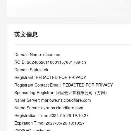
快速部署 Dify，高效搭建 
迁移与运维管理
10 分钟在聊天系统中增加
专有云
英文信息
Domain Name: diaam.cn
ROID: 20240526s10001s57601709-cn
Domain Status: ok
Registrant: REDACTED FOR PRIVACY
Registrant Contact Email: REDACTED FOR PRIVACY
Sponsoring Registrar: 阿里云计算有限公司（万网）
Name Server: marlowe.ns.cloudflare.com
Name Server: ezra.ns.cloudflare.com
Registration Time: 2024-05-26 19:10:27
Expiration Time: 2027-05-26 19:10:27
DNSSEC: unsigned