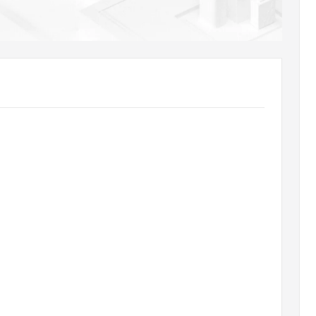
AI 应用
10分钟微调：让0.6B模型媲美235B模
多模态数据信
型
依托云原生高可用架构,实现Dify私有化部署
用1%尺寸在特定领域达到大模型90%以上效果
一个 AI 助手
超强辅助，Bol
即刻拥有 DeepSeek-R1 满血版
在企业官网、通讯软件中为客户提供 AI 客服
多种方案随心选，轻松解锁专属 DeepSeek