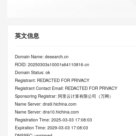
快速部署 Dify，高效搭建 
迁移与运维管理
10 分钟在聊天系统中增加
专有云
英文信息
Domain Name: desearch.cn
ROID: 20250303s10001s64110816-cn
Domain Status: ok
Registrant: REDACTED FOR PRIVACY
Registrant Contact Email: REDACTED FOR PRIVACY
Sponsoring Registrar: 阿里云计算有限公司（万网）
Name Server: dns9.hichina.com
Name Server: dns10.hichina.com
Registration Time: 2025-03-03 17:08:03
Expiration Time: 2029-03-03 17:08:03
DNSSEC: unsigned