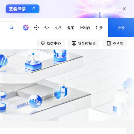
文档
备案
控制台
注册
登录
权益中心
域名控制台
移动端
验
作计划
器
AI 活动
专业服务
服务伙伴合作计划
开发者社区
加入我们
产品动态
服务平台百炼
阿里云 OPC 创新助力计划
一站式生成采购清单，支持单品或批量购买
可编辑精美 PPT 文稿
S产品伙伴计划（繁花）
峰会
CS
造的大模型服务与应用开发平台
Agency Agents：拥有专属领域专家
AI 生产力先锋
Al MaaS 服务伙伴赋能合作
域名
博文
Careers
至高可申请百万元
Qwen3.8-Max 模型上线
 轻松生成专业的 PPT
开启高性价比 AI 编程新体验
弹性可伸缩的云计算服务
先锋实践拓展 AI 生产力的边界
多领域专家智能体,一键组建 AI 虚拟交付团队
Token 补贴，五大权
计划
海大会
伙伴信用分合作计划
商标
问答
社会招聘
益加速 OPC 成功
帕鲁游戏服务器
SS
HappyHorse 打造一站式影视创作平台
飞天发布时刻
HOT
Open Search 向量检索版支
划
备案
电子书
校园招聘
联机服务器，轻松开启游戏
视频创作，一键激活电商全链路生产力
稳定、安全、高性价比、高性能的云存储服务
所见，即是所愿
持视频检索 Pipeline 功能
可视化编排打通从文字构思到成片全链路闭环
更多支持
划
公司注册
镜像站
视频生成
语音识别与合成
 智能体与工作流应用
漫剧工坊：一站式动画创作平台
AI 实训营
应用身份服务 (IDaaS)
合作伙伴培训与认证
划
上云迁移
站生成，高效打造优质广告素材
全接入的云上超级电脑
通过阿里云百炼高效搭建AI应用,助力高效开发
快速生产连贯的高质量长漫剧
从基础到进阶，Agent 创客手把手教你
OpenClaw 管理能力上线
e-1.1-T2V
Qwen3-TTS-Flash
lScope
我要反馈
查询合作伙伴
畅细腻的高质量视频
离线语音合成大模型，多语言方言自适应，低延迟高稳定
n Alibaba Cloud ISV 合作
代维服务
建企业门户网站
10 分钟搭建微信、支付宝小程序
MaxCompute MaxFrame 提
创新加速
ope
登录合作伙伴管理后台
我要建议
站，无忧落地极速上线
以可视化方式快速构建移动和 PC 门户网站
国内短信简单易用，安全可靠，秒级触达，全球覆盖200+国家和地区。
高效部署网站，快速应用到小程序
供自动弹性内存功能
e-1.1-I2V
Cosyvoice-V3-Flash