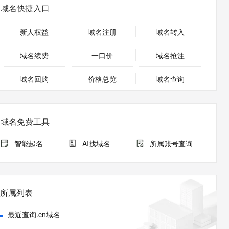
安全
畅自然，细节丰富
高表现力语音合成大模型，语音克隆听感自然
我要投诉
PolarDB
域名快捷入口
上云场景组合购
Milvus 弹性伸缩功能新增节
伴
漫剧创作，剧本、分镜、视频高效生成
100%兼容MySQL、PostgreSQL，兼容Oracle，支持集中和分布式
覆盖90%+业务场景，专享组合折扣价
点支持范围
2V
VPN
Fun-ASR
新人权益
域名注册
域名转入
文戏情感细腻自然，动作戏激烈拳拳到肉，实现更强表演能力
支持中英文自由切换，具备更强的噪声鲁棒性
ernetes 版 ACK
云聚AI 严选权益
AI 原生数据库服务发布
SSL 证书
，一键激活高效办公新体验
理容器应用的 K8s 服务
精选AI产品，从模型到应用全链提效
Agent 数据网关
域名续费
一口价
域名抢注
堡垒机
AI 用量加速计划
云原生数据库 PolarDB
应用
域名回购
价格总览
防火墙
域名查询
、识别商机，让客服更高效、服务更出色。
新老同享，达量后返
Agentic Database 发布
千问办公
主机安全
NEW
的智能体编程平台
一站式AI生产力平台
域名免费工具
AI 应用及服务市场
伶鹊
企业级人与Agent协作平台，接入和调度多个数字员工
智能客服平台，对话机器人、对话分析、智能外呼
智能起名
AI找域名
所属账号查询
AI 应用
大模型服务平台百炼 - 全妙
大模型
应用创作平台
多模态内容创作工具，已接入 DeepSeek
自然语言处理
所属列表
数据标注
最近查询.cn域名
机器学习