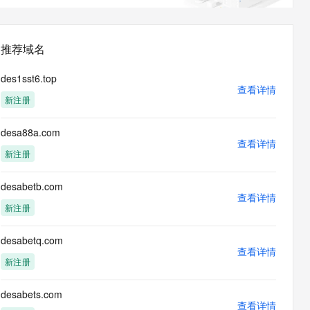
息提取
与 AI 智能体进行实时音视频通话
从文本、图片、视频中提取结构化的属性信息
构建支持视频理解的 AI 音视频实时通话应用
推荐域名
t.diy 一步搞定创意建站
构建大模型应用的安全防护体系
通过自然语言交互简化开发流程,全栈开发支持
通过阿里云安全产品对 AI 应用进行安全防护
des1sst6.top
查看详情
新注册
desa88a.com
查看详情
新注册
desabetb.com
查看详情
新注册
desabetq.com
查看详情
新注册
desabets.com
查看详情