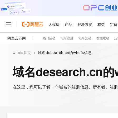
大模型
产品
解决方案
权益
定价
阿里云万网
热门活动
域名注册
域名交易
智能建站
定
大模型
产品
解决方案
权益
定价
云市场
伙伴
服务
了解阿里云
精选产品
精选解决方案
普惠上云
产品定价
精选商城
成为销售伙伴
售前咨询
为什么选择阿里云
千问AI平台
whois首页
>
域名desearch.cn的whois信息
了解云产品的定价详情
大模型服务平台百炼
睿译宝，AI翻译排版一
普惠上云 官方力荐
分销伙伴
在线服务
网站建设
什么是云计算
大
大模型服务与应用平台
上传文档即自动完成翻译和
云服务器38元/年起，超
域名desearch.cn的
咨询伙伴
多端小程序
技术领先
云上成本管理
售后服务
轻量应用服务器
GLM-5.2：长任务时代
官方推荐返现计划
大模型
精选产品
精选解决方案
Salesforce 国际版订阅
稳定可靠
管理和优化成本
推荐新用户得奖励，单订单
销售伙伴合作计划
自助服务
友盟天域
安全合规
人工智能与机器学习
AI
文本生成
在这里，您可以了解一个域名的注册信息、所有者、注册
云数据库 RDS
Hermes Agent，打造
云工开物
无影生态合作计划
在线服务
观测云
分析师报告
自主进化，持久记忆，越用
高校专属算力普惠，学生认
计算
互联网应用开发
Qwen3.8-Max
HOT
Salesforce On Alibaba C
工单服务
智能体时代全能旗舰模型
Tuya 物联网平台阿里云
研究报告与白皮书
人工智能平台 PAI
快速拥有专属 OpenClaw
大模
Consulting Partner 合
大数据
容器
免费试用
短信专区
一站式AI开发、训练和推
蓝凌 OA
Qwen3.7-Plus
AI 大模型销售与服务生
现代化应用