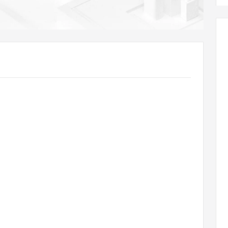
AI 应用
10分钟微调：让0.6B模型媲美235B模
多模态数据信
型
依托云原生高可用架构,实现Dify私有化部署
用1%尺寸在特定领域达到大模型90%以上效果
一个 AI 助手
超强辅助，Bol
即刻拥有 DeepSeek-R1 满血版
在企业官网、通讯软件中为客户提供 AI 客服
多种方案随心选，轻松解锁专属 DeepSeek