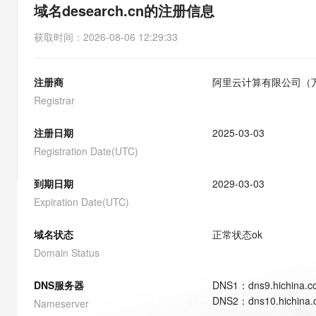
存储
天池大赛
能看、能想、能动手的多模
域名desearch.cn的注册信息
云解析DNS
解决方案免费试用 新老
电子合同
最高领取价值200元试用
安全
网络与CDN
AI 算法大赛
Qwen3-VL-Plus
获取时间
：
2026-08-06 12:29:33
畅捷通
大数据开发治理平台 Data
AI 产品 免费试用
网络
安全
云开发大赛
Tableau 订阅
1亿+ 大模型 tokens 和 
注册商
阿里云计算有限公司（
可观测
入门学习赛
中间件
AI空中课堂在线直播课
云防火墙
140+云产品 免费试用
Registrar
大模型服务
上云与迁云
云原生的云上边界网络安全
产品新客免费试用，最长1
数据库
生态解决方案
注册日期
2025-03-03
千问AI平台-Token Plan
企业出海
大模型ACA认证体验
大数据计算
Registration Date(UTC)
助力企业全员 AI 认知与能
行业生态解决方案
政企业务
媒体服务
千问AI平台-模型体验
到期日期
2029-03-03
开发者生态解决方案
在线体验全尺寸、多种模态
Expiration Date(UTC)
企业服务与云通信
AI 开发和 AI 应用解决
Happy 系列大模型
域名与网站
域名状态
正常状态
ok
Domain Status
终端用户计算
DNS服务器
DNS
1
：
dns9.hichina.
Serverless
大模型解决方案
DNS
2
：
dns10.hichina
Nameserver
开发工具