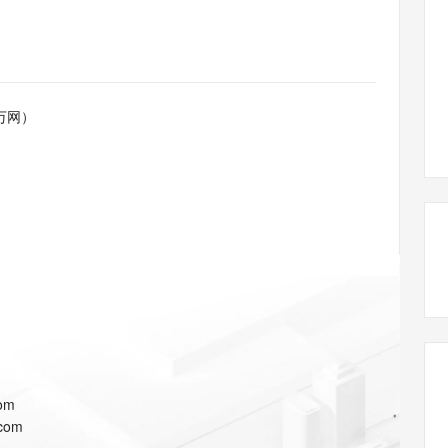
态智能体模型
旗舰 MoE 大模型，百万上下文与顶尖推理能力
图生视频，流
同享
万小智 AI 建站低至 15元/月
Qoder CN
AI 短剧/漫剧
云原生数据库 
快递物流查询
WordPress
成为服务伙
高校合作
点，立即开启云上创新
覆盖公网/内网、递归/权威、移动APP等全场景解析服务
送.CN域名，送备案服务码
基于千问大模型等，支持代码智能生成、研发智能问答
AI助力短剧
GLM-5.2
Wan2.7-T
Ubuntu
服务生态伙伴
视觉 Coding、空间感知、多模态思考等全面升级
1M上下文，专为长程任务能力而生
云工开物
企业应用
Works
Night Plan 支持 Qwen 3.8-Max
云原生大数据计算服务 MaxCompute
AI 办公
容器服务 Kub
NEW
Red Hat
30+ 款产品免费体验
Data Agent 驱动的一站式 Data+AI 开发治理平台
夜间 5 折，Qwen/Meoo/TokenPlan 客户专享
面向分析的企业级SaaS模式云数据仓库
AI智能应用
提供一站式管
科研合作
万网）
ERP
堂（旗舰版）
SUSE
智能客服
AI 应用构建
大模型原生
CRM
防护产品
2个月
自动承接线索
建站小程序
Qoder
大模型服务平台百炼-应用模版
OA 办公系统
HOT
NEW
面向真实软件
个人版上线、团队版降价；千问3.8-Max首发发尝鲜
丰富多元化的应用模版和解决方案
力提升
财税管理
模板建站
万有无界
大模型服务平台百炼-智能体
400电话
定制建站
的模型效果
灵活可视化地构建企业级 Agent
方案
广告营销
模板小程序
秒悟
人工智能平台 PAI
定制小程序
云端极速 AI 
新一代 AI 视频生成模型，深度适配广告营销等场景
AI Native 的算法工程平台，一站式完成建模、训练、推理服务部署
APP 开发
com
建站系统
.com