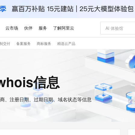
云市场
伙伴
服务
了解阿里云
制交付
备案服务
商标服务
精选云产品
AI 特惠
数据与 API
成为产品伙伴
企业增值服务
最佳实践
价格计算器
AI 场景体
基础软件
产品伙伴合
阿里云认证
市场活动
配置报价
大模型
自助选配和估算价格
步到位
智启 AI 普惠权益
产品生态集成认证中心
企业支持计划
云上春晚
域名与网站
Qwen Audio：打造专属 AI 语音助手
千问官方 MaaS 平台，为开发者和 Agent 而生，新用户赠送 1 亿 + tokens 额度
一句话生成原生
AI Coding
阿里云Maa
2026 阿里云
云服务器 E
为企业打
数据集
Windows
大模型认证
模型
NEW
NEW
格式还原
值低价云产品抢先购
至高享 1亿+免费 tokens，加速 Al 应用落地
提供智能易用的域名与建站服务
Qwen-Audio-3.0-Realtime 端到端实时语音角色扮演
输入一句话想法,
智能编程，一键
安全可靠、
whois信息
产品生态伙伴
专家技术服务
云上奥运之旅
弹性计算合作
阿里云中企出
手机三要素
宝塔 Linux
全部认证
价格优势
开源旗舰模型
即刻拥有 DeepSeek-V4-Pro
阿里云 OPC 创新助力计划
千问大模型
一键部署幻兽
AI 电商营销
对象存储 O
大模型
产品生态伙伴工作台
企业增值服务台
云栖战略参考
云存储合作计
云栖大会
身份实名认证
CentOS
训练营
推动算力普惠，释放技术红利
最高返9万
真正可用的 1M 上下文,一次完成代码全链路开发
快速构建应用程序和网站，即刻迈出上云第一步
轻松解锁专属 DeepSeek-V4-Pro
至高百万元 Token 补贴，加速一人公司成长
多元化、高性能、安全可靠的大模型服务
一键购买专属
从图文生成到
云上的中国
数据库合作计
活动全景
短信
Docker
图片和
商、注册日期、过期日期、域名状态等信息
自进化智能体
5 分钟轻松部署专属 QwenPaw
Token Plan 模型订阅计划
数字证书管理服务（原SSL证书）
高效搭建 AI
AI 广告创作
无影云电脑
企业成长
NEW
HOT
信息公告
看见新力量
云网络合作计
OCR 文字识别
JAVA
越聪明
证享300元代金券
全托管，含MySQL、PostgreSQL、SQL Server、MariaDB多引擎
Qwen3.8-Max 首发尝鲜，限时加量 10 倍，夜间低至2折
实现全站HTTPS，呈现可信的WEB访问
从聊天伙伴进化为能主动干活的本地数字员工
图文、视频一
随时随地安
Kimi-K3
HappyHors
NEW
魔搭 Mode
loud
服务实践
官网公告
Kimi 最新旗舰模型，长程编程与推理利器
让文字生成流
金融模力时刻
Salesforce O
版
发票查验
全能环境
Claude Code + GStack 打造工程团队
千问办公，限时限量积分加倍
Qoder
低代码高效构
AI 建站
短信服务
型
NEW
作计划
计划
创新中心
魔搭 ModelSc
健康状态
理服务
让AI从“聊天伙伴”进化为能干活的“数字员工”
安装技能 GStack，拥有专属 AI 工程团队
你的AI工作搭子，覆盖日常办公高频场景
面向真实软件的智能体编程平台
0 代码专业建
客户案例
天气预报查询
操作系统
Deepseek-v4-pro
HappyHors
态合作计划