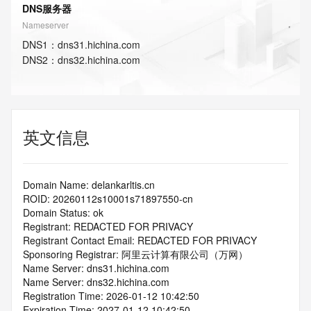
DNS服务器
Nameserver
DNS
1
：
dns31.hichina.com
DNS
2
：
dns32.hichina.com
英文信息
Domain Name: delankarltis.cn
ROID: 20260112s10001s71897550-cn
Domain Status: ok
Registrant: REDACTED FOR PRIVACY
Registrant Contact Email: REDACTED FOR PRIVACY
Sponsoring Registrar: 阿里云计算有限公司（万网）
Name Server: dns31.hichina.com
Name Server: dns32.hichina.com
Registration Time: 2026-01-12 10:42:50
Expiration Time: 2027-01-12 10:42:50