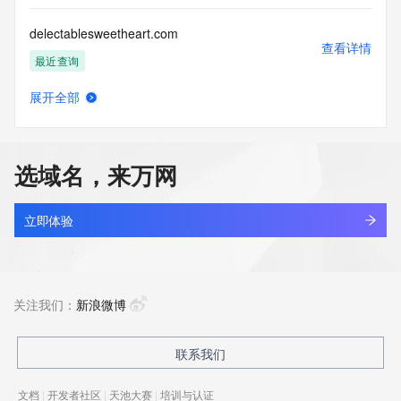
delectablesweetheart.com
查看详情
最近查询
展开全部
delei-mfg.com
查看详情
新注册
选域名，来万网
delenogroup.com
查看详情
新注册
立即体验
delftforge.com
查看详情
新注册
关注我们：
新浪微博
delghf.com
联系我们
查看详情
最近查询
文档
|
开发者社区
|
天池大赛
|
培训与认证