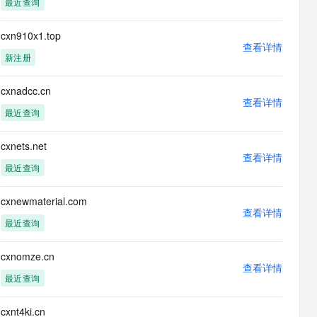
最近查询
息提取
与 AI 智能体进行实时音视频通话
从文本、图片、视频中提取结构化的属性信息
构建支持视频理解的 AI 音视频实时通话应用
cxn910x1.top
查看详情
t.diy 一步搞定创意建站
构建大模型应用的安全防护体系
新注册
通过自然语言交互简化开发流程,全栈开发支持
通过阿里云安全产品对 AI 应用进行安全防护
cxnadcc.cn
查看详情
最近查询
cxnets.net
查看详情
最近查询
cxnewmaterial.com
查看详情
最近查询
cxnomze.cn
查看详情
最近查询
cxnt4ki.cn