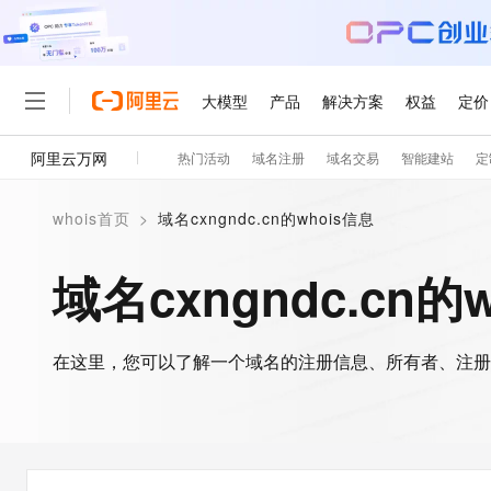
大模型
产品
解决方案
权益
定价
阿里云万网
热门活动
域名注册
域名交易
智能建站
定
大模型
产品
解决方案
权益
定价
云市场
伙伴
服务
了解阿里云
精选产品
精选解决方案
普惠上云
产品定价
精选商城
成为销售伙伴
售前咨询
为什么选择阿里云
千问AI平台
whois首页
>
域名cxngndc.cn的whois信息
了解云产品的定价详情
大模型服务平台百炼
睿译宝，AI翻译排版一
普惠上云 官方力荐
分销伙伴
在线服务
网站建设
什么是云计算
大
大模型服务与应用平台
上传文档即自动完成翻译和
云服务器38元/年起，超
域名cxngndc.cn的
咨询伙伴
多端小程序
技术领先
云上成本管理
售后服务
轻量应用服务器
GLM-5.2：长任务时代
官方推荐返现计划
大模型
精选产品
精选解决方案
Salesforce 国际版订阅
稳定可靠
管理和优化成本
推荐新用户得奖励，单订单
销售伙伴合作计划
自助服务
友盟天域
安全合规
人工智能与机器学习
AI
文本生成
在这里，您可以了解一个域名的注册信息、所有者、注册
云数据库 RDS
Hermes Agent，打造
云工开物
无影生态合作计划
在线服务
观测云
分析师报告
自主进化，持久记忆，越用
高校专属算力普惠，学生认
计算
互联网应用开发
Qwen3.8-Max
HOT
Salesforce On Alibaba C
工单服务
智能体时代全能旗舰模型
Tuya 物联网平台阿里云
研究报告与白皮书
人工智能平台 PAI
快速拥有专属 OpenClaw
大模
Consulting Partner 合
大数据
容器
免费试用
短信专区
一站式AI开发、训练和推
蓝凌 OA
Qwen3.7-Plus
AI 大模型销售与服务生
现代化应用