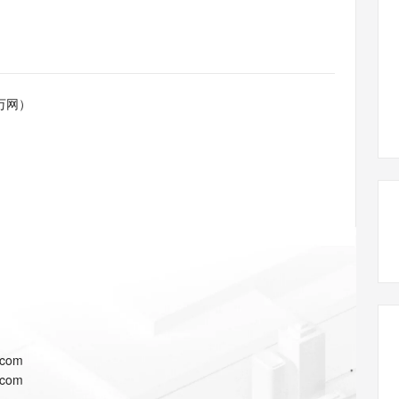
态智能体模型
旗舰 MoE 大模型，百万上下文与顶尖推理能力
图生视频，流
同享
万小智 AI 建站低至 15元/月
Qoder CN
AI 短剧/漫剧
云原生数据库 
快递物流查询
WordPress
成为服务伙
高校合作
点，立即开启云上创新
覆盖公网/内网、递归/权威、移动APP等全场景解析服务
送.CN域名，送备案服务码
基于千问大模型等，支持代码智能生成、研发智能问答
AI助力短剧
GLM-5.2
Wan2.7-T
Ubuntu
服务生态伙伴
视觉 Coding、空间感知、多模态思考等全面升级
1M上下文，专为长程任务能力而生
云工开物
企业应用
Works
Night Plan 支持 Qwen 3.8-Max
云原生大数据计算服务 MaxCompute
AI 办公
容器服务 Kub
NEW
Red Hat
30+ 款产品免费体验
Data Agent 驱动的一站式 Data+AI 开发治理平台
夜间 5 折，Qwen/Meoo/TokenPlan 客户专享
面向分析的企业级SaaS模式云数据仓库
AI智能应用
提供一站式管
科研合作
万网）
ERP
堂（旗舰版）
SUSE
智能客服
AI 应用构建
大模型原生
CRM
防护产品
2个月
自动承接线索
建站小程序
Qoder
大模型服务平台百炼-应用模版
OA 办公系统
HOT
NEW
面向真实软件
个人版上线、团队版降价；千问3.8-Max首发发尝鲜
丰富多元化的应用模版和解决方案
力提升
财税管理
模板建站
万有无界
大模型服务平台百炼-智能体
400电话
定制建站
的模型效果
灵活可视化地构建企业级 Agent
方案
广告营销
模板小程序
秒悟
人工智能平台 PAI
定制小程序
云端极速 AI 
新一代 AI 视频生成模型，深度适配广告营销等场景
AI Native 的算法工程平台，一站式完成建模、训练、推理服务部署
APP 开发
.com
建站系统
.com