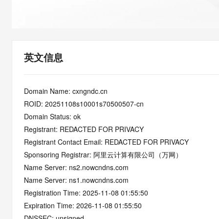
快速部署 Dify，高效搭建 
迁移与运维管理
10 分钟在聊天系统中增加
专有云
英文信息
Domain Name: cxngndc.cn
ROID: 20251108s10001s70500507-cn
Domain Status: ok
Registrant: REDACTED FOR PRIVACY
Registrant Contact Email: REDACTED FOR PRIVACY
Sponsoring Registrar: 阿里云计算有限公司（万网）
Name Server: ns2.nowcndns.com
Name Server: ns1.nowcndns.com
Registration Time: 2025-11-08 01:55:50
Expiration Time: 2026-11-08 01:55:50
DNSSEC: unsigned