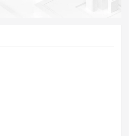
AI 应用
10分钟微调：让0.6B模型媲美235B模
多模态数据信
型
依托云原生高可用架构,实现Dify私有化部署
用1%尺寸在特定领域达到大模型90%以上效果
一个 AI 助手
超强辅助，Bol
即刻拥有 DeepSeek-R1 满血版
在企业官网、通讯软件中为客户提供 AI 客服
多种方案随心选，轻松解锁专属 DeepSeek