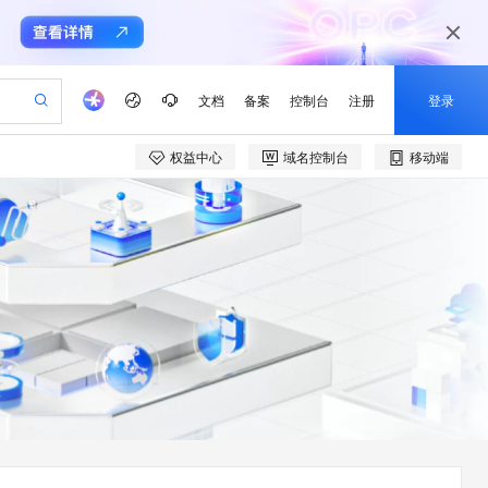
文档
备案
控制台
注册
登录
权益中心
域名控制台
移动端
验
作计划
器
AI 活动
专业服务
服务伙伴合作计划
开发者社区
加入我们
产品动态
服务平台百炼
阿里云 OPC 创新助力计划
一站式生成采购清单，支持单品或批量购买
可编辑精美 PPT 文稿
S产品伙伴计划（繁花）
峰会
CS
造的大模型服务与应用开发平台
Agency Agents：拥有专属领域专家
AI 生产力先锋
Al MaaS 服务伙伴赋能合作
域名
博文
Careers
PolarDB Agentic Database
至高可申请百万元
 轻松生成专业的 PPT
开启高性价比 AI 编程新体验
弹性可伸缩的云计算服务
先锋实践拓展 AI 生产力的边界
发布
多领域专家智能体,一键组建 AI 虚拟交付团队
Token 补贴，五大权
计划
海大会
伙伴信用分合作计划
商标
问答
社会招聘
益加速 OPC 成功
帕鲁游戏服务器
SS
HappyHorse 打造一站式影视创作平台
飞天发布时刻
HOT
秒悟 Meoo CLI 支持一键部
划
备案
电子书
校园招聘
联机服务器，轻松开启游戏
视频创作，一键激活电商全链路生产力
稳定、安全、高性价比、高性能的云存储服务
所见，即是所愿
署项目至阿里云账号
可视化编排打通从文字构思到成片全链路闭环
更多支持
划
公司注册
镜像站
视频生成
语音识别与合成
 智能体与工作流应用
漫剧工坊：一站式动画创作平台
AI 实训营
Flink OSS 支持
合作伙伴培训与认证
划
上云迁移
站生成，高效打造优质广告素材
全接入的云上超级电脑
通过阿里云百炼高效搭建AI应用,助力高效开发
快速生产连贯的高质量长漫剧
从基础到进阶，Agent 创客手把手教你
AssumeRole 角色自定义
e-1.1-T2V
Qwen3-TTS-Flash
lScope
我要反馈
查询合作伙伴
畅细腻的高质量视频
离线语音合成大模型，多语言方言自适应，低延迟高稳定
n Alibaba Cloud ISV 合作
代维服务
建企业门户网站
10 分钟搭建微信、支付宝小程序
百炼 Qwen3.7-Flash 系列模
创新加速
ope
登录合作伙伴管理后台
我要建议
站，无忧落地极速上线
以可视化方式快速构建移动和 PC 门户网站
国内短信简单易用，安全可靠，秒级触达，全球覆盖200+国家和地区。
高效部署网站，快速应用到小程序
型发布
e-1.1-I2V
Cosyvoice-V3-Flash