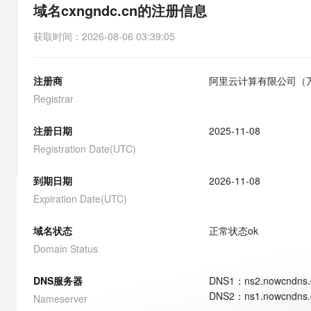
存储
天池大赛
能看、能想、能动手的多模
域名cxngndc.cn的注册信息
云解析DNS
解决方案免费试用 新老
电子合同
最高领取价值200元试用
安全
网络与CDN
AI 算法大赛
Qwen3-VL-Plus
获取时间
：
2026-08-06 03:39:05
畅捷通
大数据开发治理平台 Data
AI 产品 免费试用
网络
安全
云开发大赛
Tableau 订阅
1亿+ 大模型 tokens 和 
注册商
阿里云计算有限公司（
可观测
入门学习赛
中间件
AI空中课堂在线直播课
云防火墙
140+云产品 免费试用
Registrar
大模型服务
上云与迁云
云原生的云上边界网络安全
产品新客免费试用，最长1
数据库
生态解决方案
注册日期
2025-11-08
千问AI平台-Token Plan
企业出海
大模型ACA认证体验
大数据计算
Registration Date(UTC)
助力企业全员 AI 认知与能
行业生态解决方案
政企业务
媒体服务
千问AI平台-模型体验
到期日期
2026-11-08
开发者生态解决方案
在线体验全尺寸、多种模态
Expiration Date(UTC)
企业服务与云通信
AI 开发和 AI 应用解决
Happy 系列大模型
域名与网站
域名状态
正常状态
ok
Domain Status
终端用户计算
DNS服务器
DNS
1
：
ns2.nowcndns
Serverless
大模型解决方案
DNS
2
：
ns1.nowcndns
Nameserver
开发工具