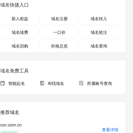
安全
畅自然，细节丰富
高表现力语音合成大模型，语音克隆听感自然
我要投诉
PolarDB
域名快捷入口
上云场景组合购
伴
Qoder CN V1.7.0 发布
漫剧创作，剧本、分镜、视频高效生成
100%兼容MySQL、PostgreSQL，兼容Oracle，支持集中和分布式
覆盖90%+业务场景，专享组合折扣价
2V
VPN
Fun-ASR
新人权益
域名注册
域名转入
文戏情感细腻自然，动作戏激烈拳拳到肉，实现更强表演能力
支持中英文自由切换，具备更强的噪声鲁棒性
ernetes 版 ACK
云聚AI 严选权益
云安全中心 AI BAS 智能自动
SSL 证书
，一键激活高效办公新体验
理容器应用的 K8s 服务
精选AI产品，从模型到应用全链提效
化模拟渗透攻击产品发布
域名续费
一口价
域名抢注
堡垒机
AI 用量加速计划
DataWorks ChatBI 会话支持
应用
域名回购
价格总览
防火墙
域名查询
、识别商机，让客服更高效、服务更出色。
新老同享，达量后返
上传临时文件分析
千问办公
主机安全
NEW
的智能体编程平台
一站式AI生产力平台
域名免费工具
AI 应用及服务市场
伶鹊
企业级人与Agent协作平台，接入和调度多个数字员工
智能客服平台，对话机器人、对话分析、智能外呼
智能起名
AI找域名
所属账号查询
AI 应用
大模型服务平台百炼 - 全妙
大模型
应用创作平台
多模态内容创作工具，已接入 DeepSeek
自然语言处理
推荐域名
数据标注
cxn.com.cn
机器学习
查看详情