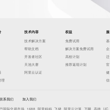
价
技术内容
权益
服
技术解决方案
免费试用
基
帮助文档
解决方案免费试用
企
开发者社区
高校计划
迁
天池大赛
推荐返现计划
官
器
阿里云认证
健
管理
信
联系我们
加入我们
巴国际交易市场
1688
阿里妈妈
飞猪
阿里云计算
万网
高德
UC