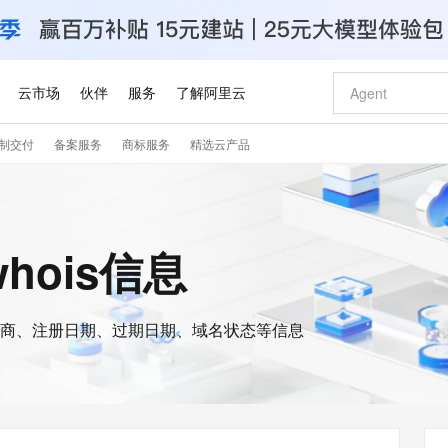
云市场
伙伴
服务
了解阿里云
制交付
备案服务
商标服务
精选云产品
AI 特惠
数据与 API
成为产品伙伴
企业增值服务
最佳实践
价格计算器
AI 场景体
基础软件
产品伙伴合
阿里云认证
市场活动
配置报价
大模型
自助选配和估算价格
步到位
智启 AI 普惠权益
产品生态集成认证中心
企业支持计划
云上春晚
域名与网站
Qwen Audio：打造专属 AI 语音助手
千问官方 MaaS 平台，为开发者和 Agent 而生，新用户赠送 1 亿 + tokens 额度
一句话生成原生
AI Coding
阿里云Maa
2026 阿里云
云服务器 E
为企业打
数据集
Windows
大模型认证
模型
NEW
NEW
格式还原
值低价云产品抢先购
至高享 1亿+免费 tokens，加速 Al 应用落地
提供智能易用的域名与建站服务
Qwen-Audio-3.0-Realtime 端到端实时语音角色扮演
输入一句话想法,
智能编程，一键
安全可靠、
whois信息
产品生态伙伴
专家技术服务
云上奥运之旅
弹性计算合作
阿里云中企出
手机三要素
宝塔 Linux
全部认证
价格优势
开源旗舰模型
即刻拥有 DeepSeek-V4-Pro
阿里云 OPC 创新助力计划
千问大模型
一键部署幻兽
AI 电商营销
对象存储 O
大模型
产品生态伙伴工作台
企业增值服务台
云栖战略参考
云存储合作计
云栖大会
身份实名认证
CentOS
训练营
推动算力普惠，释放技术红利
最高返9万
真正可用的 1M 上下文,一次完成代码全链路开发
快速构建应用程序和网站，即刻迈出上云第一步
轻松解锁专属 DeepSeek-V4-Pro
至高百万元 Token 补贴，加速一人公司成长
多元化、高性能、安全可靠的大模型服务
一键购买专属
从图文生成到
云上的中国
数据库合作计
活动全景
短信
Docker
图片和
商、注册日期、过期日期、域名状态等信息
自进化智能体
5 分钟轻松部署专属 QwenPaw
Token Plan 模型订阅计划
数字证书管理服务（原SSL证书）
高效搭建 AI
AI 广告创作
无影云电脑
企业成长
NEW
HOT
信息公告
看见新力量
云网络合作计
OCR 文字识别
JAVA
越聪明
证享300元代金券
全托管，含MySQL、PostgreSQL、SQL Server、MariaDB多引擎
Qwen3.8-Max 首发尝鲜，限时加量 10 倍，夜间低至2折
实现全站 HTTPS，呈现可信的 Web 访问
从聊天伙伴进化为能主动干活的本地数字员工
图文、视频一
随时随地安
Kimi-K3
HappyHors
NEW
魔搭 Mode
loud
服务实践
官网公告
Kimi 最新旗舰模型，长程编程与推理利器
让文字生成流
金融模力时刻
Salesforce O
版
发票查验
全能环境
Claude Code + GStack 打造工程团队
千问办公，限时限量积分加倍
Qoder
低代码高效构
AI 建站
短信服务
型
NEW
作计划
计划
创新中心
魔搭 ModelSc
健康状态
理服务
让AI从“聊天伙伴”进化为能干活的“数字员工”
安装技能 GStack，拥有专属 AI 工程团队
你的AI工作搭子，覆盖日常办公高频场景
面向真实软件的智能体编程平台
0 代码专业建
客户案例
天气预报查询
操作系统
Deepseek-v4-pro
HappyHors
态合作计划