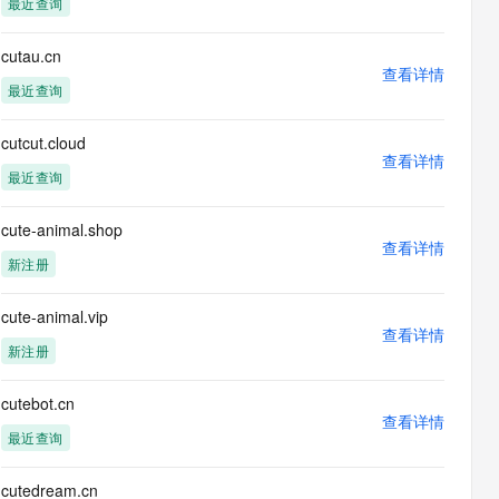
最近查询
息提取
与 AI 智能体进行实时音视频通话
从文本、图片、视频中提取结构化的属性信息
构建支持视频理解的 AI 音视频实时通话应用
cutau.cn
查看详情
t.diy 一步搞定创意建站
构建大模型应用的安全防护体系
最近查询
通过自然语言交互简化开发流程,全栈开发支持
通过阿里云安全产品对 AI 应用进行安全防护
cutcut.cloud
查看详情
最近查询
cute-animal.shop
查看详情
新注册
cute-animal.vip
查看详情
新注册
cutebot.cn
查看详情
最近查询
cutedream.cn