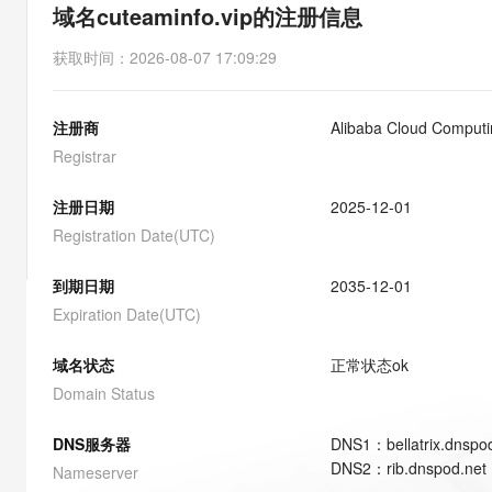
存储
天池大赛
能看、能想、能动手的多模
域名cuteaminfo.vip的注册信息
云解析DNS
解决方案免费试用 新老
电子合同
最高领取价值200元试用
安全
网络与CDN
AI 算法大赛
Qwen3-VL-Plus
获取时间
：
2026-08-07 17:09:29
畅捷通
大数据开发治理平台 Data
AI 产品 免费试用
网络
安全
云开发大赛
Tableau 订阅
1亿+ 大模型 tokens 和 
注册商
Alibaba Cloud Computin
可观测
入门学习赛
中间件
AI空中课堂在线直播课
云防火墙
140+云产品 免费试用
Registrar
大模型服务
上云与迁云
云原生的云上边界网络安全
产品新客免费试用，最长1
数据库
生态解决方案
注册日期
2025-12-01
千问AI平台-Token Plan
企业出海
大模型ACA认证体验
大数据计算
Registration Date(UTC)
助力企业全员 AI 认知与能
行业生态解决方案
政企业务
媒体服务
千问AI平台-模型体验
到期日期
2035-12-01
开发者生态解决方案
在线体验全尺寸、多种模态
Expiration Date(UTC)
企业服务与云通信
AI 开发和 AI 应用解决
Happy 系列大模型
域名与网站
域名状态
正常状态
ok
Domain Status
终端用户计算
DNS服务器
DNS
1
：
bellatrix.dnspo
Serverless
大模型解决方案
DNS
2
：
rib.dnspod.net
Nameserver
开发工具