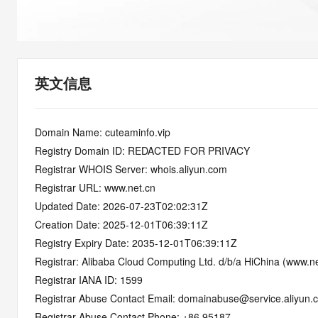
快速部署 Dify，高效搭建 
迁移与运维管理
10 分钟在聊天系统中增加
专有云
英文信息
Domain Name: cuteaminfo.vip
Registry Domain ID: REDACTED FOR PRIVACY
Registrar WHOIS Server: whois.aliyun.com
Registrar URL: www.net.cn
Updated Date: 2026-07-23T02:02:31Z
Creation Date: 2025-12-01T06:39:11Z
Registry Expiry Date: 2035-12-01T06:39:11Z
Registrar: Alibaba Cloud Computing Ltd. d/b/a HiChina (www.ne
Registrar IANA ID: 1599
Registrar Abuse Contact Email: domainabuse@service.aliyun.
Registrar Abuse Contact Phone: +86.95187