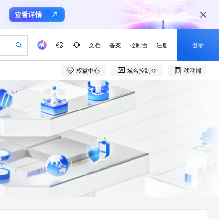
文档
备案
控制台
注册
登录
权益中心
域名控制台
移动端
验
作计划
器
AI 活动
专业服务
服务伙伴合作计划
开发者社区
加入我们
产品动态
服务平台百炼
阿里云 OPC 创新助力计划
一站式生成采购清单，支持单品或批量购买
io：打造专属 AI 语音助手
S产品伙伴计划（繁花）
峰会
CS
造的大模型服务与应用开发平台
一句话生成原生可编辑精美 PPT 文稿
AI 生产力先锋
Al MaaS 服务伙伴赋能合作
域名
博文
Careers
至高可申请百万元
Qwen3.8-Max 模型上线
开启高性价比 AI 编程新体验
弹性可伸缩的云计算服务
Qwen-Audio-3.0-Realtime 端到端实时语音角色扮演
输入一句话想法, 轻松生成专业的 PPT
先锋实践拓展 AI 生产力的边界
Token 补贴，五大权
计划
海大会
伙伴信用分合作计划
商标
问答
社会招聘
益加速 OPC 成功
eek-V4-Pro
SS
一键部署幻兽帕鲁游戏服务器
飞天发布时刻
HOT
Open Search 向量检索版支
划
备案
电子书
校园招聘
pSeek-V4-Pro
视频创作，一键激活电商全链路生产力
稳定、安全、高性价比、高性能的云存储服务
一键购买专属联机服务器，轻松开启游戏
所见，即是所愿
持视频检索 Pipeline 功能
更多支持
划
公司注册
镜像站
视频生成
语音识别与合成
专属 QwenPaw
漫剧工坊：一站式动画创作平台
AI 实训营
HOT
应用身份服务 (IDaaS)
合作伙伴培训与认证
划
上云迁移
站生成，高效打造优质广告素材
全接入的云上超级电脑
从聊天伙伴进化为能主动干活的本地数字员工
快速生产连贯的高质量长漫剧
从基础到进阶，Agent 创客手把手教你
OpenClaw 管理能力上线
e-1.1-T2V
Qwen3-TTS-Flash
lScope
我要反馈
查询合作伙伴
畅细腻的高质量视频
离线语音合成大模型，多语言方言自适应，低延迟高稳定
n Alibaba Cloud ISV 合作
代维服务
建企业门户网站
10 分钟搭建微信、支付宝小程序
MaxCompute MaxFrame 提
创新加速
ope
登录合作伙伴管理后台
我要建议
站，无忧落地极速上线
以可视化方式快速构建移动和 PC 门户网站
国内短信简单易用，安全可靠，秒级触达，全球覆盖200+国家和地区。
高效部署网站，快速应用到小程序
供自动弹性内存功能
e-1.1-I2V
Cosyvoice-V3-Flash