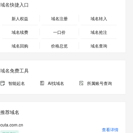
安全
畅自然，细节丰富
高表现力语音合成大模型，语音克隆听感自然
我要投诉
PolarDB
域名快捷入口
上云场景组合购
Milvus 弹性伸缩功能新增节
伴
漫剧创作，剧本、分镜、视频高效生成
100%兼容MySQL、PostgreSQL，兼容Oracle，支持集中和分布式
覆盖90%+业务场景，专享组合折扣价
点支持范围
2V
VPN
Fun-ASR
新人权益
域名注册
域名转入
文戏情感细腻自然，动作戏激烈拳拳到肉，实现更强表演能力
支持中英文自由切换，具备更强的噪声鲁棒性
ernetes 版 ACK
云聚AI 严选权益
AI 原生数据库服务发布
SSL 证书
，一键激活高效办公新体验
理容器应用的 K8s 服务
精选AI产品，从模型到应用全链提效
Agent 数据网关
域名续费
一口价
域名抢注
堡垒机
AI 用量加速计划
云原生数据库 PolarDB
应用
域名回购
价格总览
防火墙
域名查询
、识别商机，让客服更高效、服务更出色。
新老同享，达量后返
Agentic Database 发布
千问办公
主机安全
NEW
的智能体编程平台
一站式AI生产力平台
域名免费工具
AI 应用及服务市场
伶鹊
企业级人与Agent协作平台，接入和调度多个数字员工
智能客服平台，对话机器人、对话分析、智能外呼
智能起名
AI找域名
所属账号查询
AI 应用
大模型服务平台百炼 - 全妙
大模型
应用创作平台
多模态内容创作工具，已接入 DeepSeek
自然语言处理
推荐域名
数据标注
cuta.com.cn
机器学习
查看详情