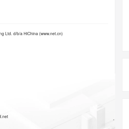
态智能体模型
旗舰 MoE 大模型，百万上下文与顶尖推理能力
图生视频，流
同享
万小智 AI 建站低至 15元/月
Qoder CN
AI 短剧/漫剧
云原生数据库 
快递物流查询
WordPress
成为服务伙
高校合作
点，立即开启云上创新
覆盖公网/内网、递归/权威、移动APP等全场景解析服务
送.CN域名，送备案服务码
基于千问大模型等，支持代码智能生成、研发智能问答
AI助力短剧
GLM-5.2
Wan2.7-T
Ubuntu
服务生态伙伴
视觉 Coding、空间感知、多模态思考等全面升级
1M上下文，专为长程任务能力而生
云工开物
企业应用
Works
Night Plan 支持 Qwen 3.8-Max
云原生大数据计算服务 MaxCompute
AI 办公
容器服务 Kub
NEW
Red Hat
30+ 款产品免费体验
Data Agent 驱动的一站式 Data+AI 开发治理平台
夜间 5 折，Qwen/Meoo/TokenPlan 客户专享
面向分析的企业级SaaS模式云数据仓库
AI智能应用
提供一站式管
科研合作
g Ltd. d/b/a HiChina (www.net.cn)
ERP
堂（旗舰版）
SUSE
智能客服
AI 应用构建
大模型原生
CRM
防护产品
2个月
自动承接线索
建站小程序
Qoder
大模型服务平台百炼-应用模版
OA 办公系统
HOT
NEW
面向真实软件
个人版上线、团队版降价；千问3.8-Max首发发尝鲜
丰富多元化的应用模版和解决方案
力提升
财税管理
模板建站
万有无界
大模型服务平台百炼-智能体
400电话
定制建站
的模型效果
灵活可视化地构建企业级 Agent
方案
广告营销
模板小程序
秒悟
人工智能平台 PAI
定制小程序
云端极速 AI 
新一代 AI 视频生成模型，深度适配广告营销等场景
AI Native 的算法工程平台，一站式完成建模、训练、推理服务部署
APP 开发
d.net
建站系统