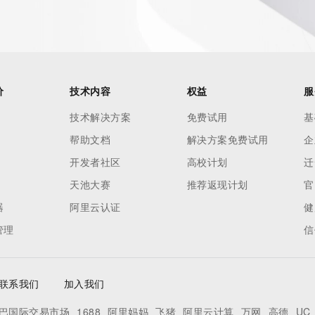
价
技术内容
权益
服
技术解决方案
免费试用
基
帮助文档
解决方案免费试用
企
开发者社区
高校计划
迁
天池大赛
推荐返现计划
官
器
阿里云认证
健
管理
信
联系我们
加入我们
巴国际交易市场
1688
阿里妈妈
飞猪
阿里云计算
万网
高德
UC