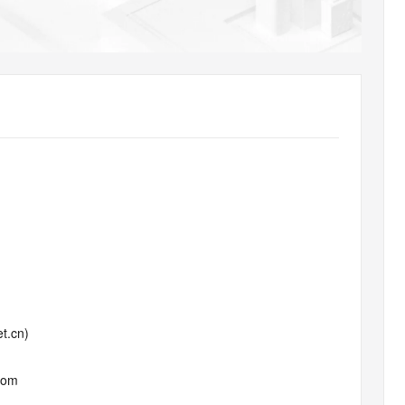
AI 应用
10分钟微调：让0.6B模型媲美235B模
多模态数据信
型
依托云原生高可用架构,实现Dify私有化部署
用1%尺寸在特定领域达到大模型90%以上效果
一个 AI 助手
超强辅助，Bol
即刻拥有 DeepSeek-R1 满血版
在企业官网、通讯软件中为客户提供 AI 客服
多种方案随心选，轻松解锁专属 DeepSeek
t.cn)
com