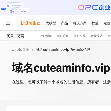
大模型
产品
解决方案
权益
定价
阿里云万网
热门活动
域名注册
域名交易
智能建站
定
大模型
产品
解决方案
权益
定价
云市场
伙伴
服务
了解阿里云
精选产品
精选解决方案
普惠上云
产品定价
精选商城
成为销售伙伴
售前咨询
为什么选择阿里云
千问AI平台
whois首页
>
域名cuteaminfo.vip的whois信息
了解云产品的定价详情
大模型服务平台百炼
千问办公，解锁你的工作
普惠上云 官方力荐
分销伙伴
在线服务
网站建设
什么是云计算
大
大模型服务与应用平台
企业级Agent产品，直接
云服务器38元/年起，超
域名cuteaminfo.v
咨询伙伴
多端小程序
技术领先
云上成本管理
售后服务
轻量应用服务器
Agency Agents：拥
官方推荐返现计划
大模型
精选产品
精选解决方案
Salesforce 国际版订阅
稳定可靠
管理和优化成本
推荐新用户得奖励，单订单
销售伙伴合作计划
自助服务
友盟天域
安全合规
人工智能与机器学习
AI
文本生成
在这里，您可以了解一个域名的注册信息、所有者、注册
云数据库 RDS
HappyHorse 打造一
云工开物
无影生态合作计划
在线服务
观测云
分析师报告
高校专属算力普惠，学生认
计算
互联网应用开发
Qwen3.8-Max
HOT
Salesforce On Alibaba C
工单服务
智能体时代全能旗舰模型
Tuya 物联网平台阿里云
研究报告与白皮书
人工智能平台 PAI
快速拥有专属 OpenClaw
大模
Consulting Partner 合
大数据
容器
免费试用
短信专区
一站式AI开发、训练和推
蓝凌 OA
Qwen3.7-Plus
AI 大模型销售与服务生
现代化应用