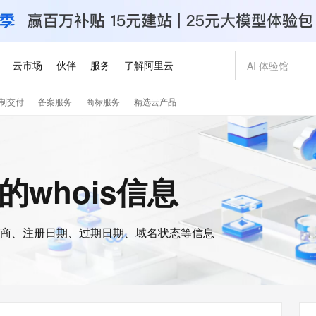
云市场
伙伴
服务
了解阿里云
制交付
备案服务
商标服务
精选云产品
AI 特惠
数据与 API
成为产品伙伴
企业增值服务
最佳实践
价格计算器
AI 场景体
基础软件
产品伙伴合
阿里云认证
市场活动
配置报价
大模型
自助选配和估算价格
新方式
睿译宝，AI翻译排版一步到位
智启 AI 普惠权益
产品生态集成认证中心
企业支持计划
云上春晚
域名与网站
千问官方 MaaS 平台，为开发者和 Agent 而生，新用户赠送 1 亿 + tokens 额度
Qwen Aud
AI Coding
阿里云Maa
2026 阿里云
云服务器 E
为企业打
数据集
Windows
大模型认证
模型
NEW
NEW
交付可用成果
值低价云产品抢先购
上传文档即自动完成翻译和格式还原
至高享 1亿+免费 tokens，加速 Al 应用落地
提供智能易用的域名与建站服务
智能编程，一键
安全可靠、
ip的whois信息
产品生态伙伴
专家技术服务
云上奥运之旅
弹性计算合作
阿里云中企出
手机三要素
宝塔 Linux
全部认证
价格优势
有专属领域专家
GLM-5.2：长任务时代开源旗舰模型
阿里云 OPC 创新助力计划
千问大模型
即刻拥有 DeepS
AI 电商营销
对象存储 O
大模型
产品生态伙伴工作台
企业增值服务台
云栖战略参考
云存储合作计
云栖大会
身份实名认证
CentOS
训练营
推动算力普惠，释放技术红利
最高返9万
多领域专家智能体,一键组建 AI 虚拟交付团队
快速构建应用程序和网站，即刻迈出上云第一步
至高百万元 Token 补贴，加速一人公司成长
多元化、高性能、安全可靠的大模型服务
真正可用的 1M 上下文,一次完成代码全链路开发
轻松解锁专属 Dee
从图文生成到
云上的中国
数据库合作计
活动全景
短信
Docker
图片和
商、注册日期、过期日期、域名状态等信息
站式影视创作平台
Hermes Agent，打造自进化智能体
Token Plan 模型订阅计划
数字证书管理服务（原SSL证书）
5 分钟轻松部署
AI 广告创作
无影云电脑
企业成长
NEW
信息公告
看见新力量
云网络合作计
OCR 文字识别
JAVA
证享300元代金券
可视化编排打通从文字构思到成片全链路闭环
全托管，含MySQL、PostgreSQL、SQL Server、MariaDB多引擎
自主进化，持久记忆，越用越聪明
Qwen3.8-Max 首发尝鲜，限时加量 10 倍，夜间低至2折
实现全站HTTPS，呈现可信的WEB访问
图文、视频一
随时随地安
Kimi-K3
HappyHors
NEW
魔搭 Mode
loud
服务实践
官网公告
Kimi 最新旗舰模型，长程编程与推理利器
让文字生成流
金融模力时刻
Salesforce O
版
发票查验
全能环境
Claude Code + GStack 打造工程团队
千问办公，限时限量积分加倍
Qoder
低代码高效构
AI 建站
短信服务
型
NEW
作计划
计划
创新中心
魔搭 ModelSc
健康状态
理服务
让AI从“聊天伙伴”进化为能干活的“数字员工”
安装技能 GStack，拥有专属 AI 工程团队
你的AI工作搭子，覆盖日常办公高频场景
面向真实软件的智能体编程平台
0 代码专业建
客户案例
天气预报查询
操作系统
Deepseek-v4-pro
HappyHors
态合作计划