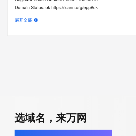
Domain Status: ok https://icann.org/epp#ok
Registry Registrant ID: REDACTED FOR PRIVACY
展开全部
Registrant Name: REDACTED FOR PRIVACY
Registrant Organization:
Registrant Street: REDACTED FOR PRIVACY
Registrant Street: REDACTED FOR PRIVACY
Registrant Street: REDACTED FOR PRIVACY
Registrant City: REDACTED FOR PRIVACY
Registrant State/Province: beijign
Registrant Postal Code: REDACTED FOR PRIVACY
Registrant Country: CN
Registrant Phone: REDACTED FOR PRIVACY
Registrant Phone Ext: REDACTED FOR PRIVACY
Registrant Fax: REDACTED FOR PRIVACY
选域名，来万网
Registrant Fax Ext: REDACTED FOR PRIVACY
Registrant Email: Please query the RDDS service of the Registrar
to contact the Registrant, Admin, or Tech contact of the quer