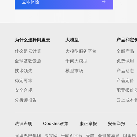
立即体验
Registry Admin ID:
Admin Name:
Admin Organization:
Admin Street:
Admin Street:
为什么选择阿里云
大模型
产品和定
Admin Street:
什么是云计算
大模型服务平台
全部产品
Admin City:
全球基础设施
千问大模型
免费试用
Admin State/Province:
Admin Postal Code:
技术领先
模型市场
产品动态
Admin Country:
稳定可靠
产品定价
Admin Phone:
安全合规
配置报价
Admin Phone Ext:
分析师报告
云上成本
Admin Fax:
Admin Fax Ext:
Admin Email:
法律声明
Cookies政策
廉正举报
安全举报
Registry Tech ID:
Tech Name:
阿里巴巴集团
淘宝网
千问AI平台
天猫
全球速卖通
阿里巴