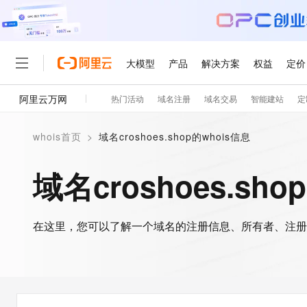
大模型
产品
解决方案
权益
定价
阿里云万网
热门活动
域名注册
域名交易
智能建站
定
大模型
产品
解决方案
权益
定价
云市场
伙伴
服务
了解阿里云
精选产品
精选解决方案
普惠上云
产品定价
精选商城
成为销售伙伴
售前咨询
为什么选择阿里云
千问AI平台
whois首页
>
域名croshoes.shop的whois信息
了解云产品的定价详情
大模型服务平台百炼
睿译宝，AI翻译排版一
普惠上云 官方力荐
分销伙伴
在线服务
网站建设
什么是云计算
大
大模型服务与应用平台
上传文档即自动完成翻译和
云服务器38元/年起，超
域名croshoes.sho
咨询伙伴
多端小程序
技术领先
云上成本管理
售后服务
轻量应用服务器
GLM-5.2：长任务时代
官方推荐返现计划
大模型
精选产品
精选解决方案
Salesforce 国际版订阅
稳定可靠
管理和优化成本
推荐新用户得奖励，单订单
销售伙伴合作计划
自助服务
友盟天域
安全合规
人工智能与机器学习
AI
文本生成
在这里，您可以了解一个域名的注册信息、所有者、注册
云数据库 RDS
Hermes Agent，打造
云工开物
无影生态合作计划
在线服务
观测云
分析师报告
自主进化，持久记忆，越用
高校专属算力普惠，学生认
计算
互联网应用开发
Qwen3.8-Max
HOT
Salesforce On Alibaba C
工单服务
智能体时代全能旗舰模型
Tuya 物联网平台阿里云
研究报告与白皮书
人工智能平台 PAI
快速拥有专属 OpenClaw
大模
Consulting Partner 合
大数据
容器
免费试用
短信专区
一站式AI开发、训练和推
蓝凌 OA
Qwen3.7-Plus
AI 大模型销售与服务生
现代化应用