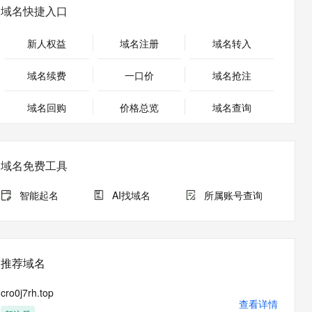
安全
畅自然，细节丰富
高表现力语音合成大模型，语音克隆听感自然
我要投诉
PolarDB
域名快捷入口
上云场景组合购
伴
Qoder CN V1.7.0 发布
漫剧创作，剧本、分镜、视频高效生成
100%兼容MySQL、PostgreSQL，兼容Oracle，支持集中和分布式
覆盖90%+业务场景，专享组合折扣价
2V
VPN
Fun-ASR
新人权益
域名注册
域名转入
文戏情感细腻自然，动作戏激烈拳拳到肉，实现更强表演能力
支持中英文自由切换，具备更强的噪声鲁棒性
ernetes 版 ACK
云聚AI 严选权益
云安全中心 AI BAS 智能自动
SSL 证书
，一键激活高效办公新体验
理容器应用的 K8s 服务
精选AI产品，从模型到应用全链提效
化模拟渗透攻击产品发布
域名续费
一口价
域名抢注
堡垒机
AI 用量加速计划
DataWorks ChatBI 会话支持
应用
域名回购
价格总览
防火墙
域名查询
、识别商机，让客服更高效、服务更出色。
新老同享，达量后返
上传临时文件分析
千问办公
主机安全
NEW
的智能体编程平台
一站式AI生产力平台
域名免费工具
AI 应用及服务市场
伶鹊
企业级人与Agent协作平台，接入和调度多个数字员工
智能客服平台，对话机器人、对话分析、智能外呼
智能起名
AI找域名
所属账号查询
AI 应用
大模型服务平台百炼 - 全妙
大模型
应用创作平台
多模态内容创作工具，已接入 DeepSeek
自然语言处理
推荐域名
数据标注
cro0j7rh.top
机器学习
查看详情