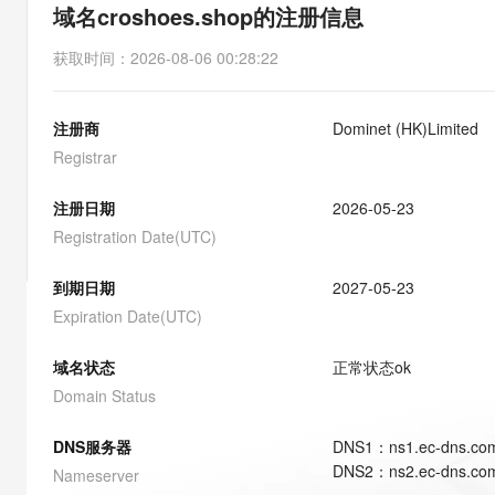
存储
天池大赛
能看、能想、能动手的多模
域名croshoes.shop的注册信息
云解析DNS
解决方案免费试用 新老
电子合同
最高领取价值200元试用
安全
网络与CDN
AI 算法大赛
Qwen3-VL-Plus
获取时间
：
2026-08-06 00:28:22
畅捷通
大数据开发治理平台 Data
AI 产品 免费试用
网络
安全
云开发大赛
Tableau 订阅
1亿+ 大模型 tokens 和 
注册商
Dominet (HK)Limited
可观测
入门学习赛
中间件
AI空中课堂在线直播课
云防火墙
140+云产品 免费试用
Registrar
大模型服务
上云与迁云
云原生的云上边界网络安全
产品新客免费试用，最长1
数据库
生态解决方案
注册日期
2026-05-23
千问AI平台-Token Plan
企业出海
大模型ACA认证体验
大数据计算
Registration Date(UTC)
助力企业全员 AI 认知与能
行业生态解决方案
政企业务
媒体服务
千问AI平台-模型体验
到期日期
2027-05-23
开发者生态解决方案
在线体验全尺寸、多种模态
Expiration Date(UTC)
企业服务与云通信
AI 开发和 AI 应用解决
Happy 系列大模型
域名与网站
域名状态
正常状态
ok
Domain Status
终端用户计算
DNS服务器
DNS
1
：
ns1.ec-dns.co
Serverless
大模型解决方案
DNS
2
：
ns2.ec-dns.co
Nameserver
开发工具