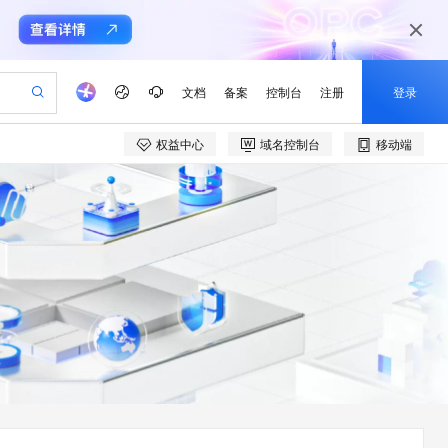
文档
备案
控制台
注册
登录
权益中心
域名控制台
移动端
验
作计划
器
AI 活动
专业服务
服务伙伴合作计划
开发者社区
加入我们
产品动态
服务平台百炼
阿里云 OPC 创新助力计划
一站式生成采购清单，支持单品或批量购买
可编辑精美 PPT 文稿
S产品伙伴计划（繁花）
峰会
CS
造的大模型服务与应用开发平台
Agency Agents：拥有专属领域专家
AI 生产力先锋
Al MaaS 服务伙伴赋能合作
域名
博文
Careers
PolarDB Agentic Database
至高可申请百万元
 轻松生成专业的 PPT
开启高性价比 AI 编程新体验
弹性可伸缩的云计算服务
先锋实践拓展 AI 生产力的边界
发布
多领域专家智能体,一键组建 AI 虚拟交付团队
Token 补贴，五大权
计划
海大会
伙伴信用分合作计划
商标
问答
社会招聘
益加速 OPC 成功
帕鲁游戏服务器
SS
HappyHorse 打造一站式影视创作平台
飞天发布时刻
HOT
秒悟 Meoo CLI 支持一键部
划
备案
电子书
校园招聘
联机服务器，轻松开启游戏
视频创作，一键激活电商全链路生产力
稳定、安全、高性价比、高性能的云存储服务
所见，即是所愿
署项目至阿里云账号
可视化编排打通从文字构思到成片全链路闭环
更多支持
划
公司注册
镜像站
视频生成
语音识别与合成
 智能体与工作流应用
漫剧工坊：一站式动画创作平台
AI 实训营
Flink OSS 支持
合作伙伴培训与认证
划
上云迁移
站生成，高效打造优质广告素材
全接入的云上超级电脑
通过阿里云百炼高效搭建AI应用,助力高效开发
快速生产连贯的高质量长漫剧
从基础到进阶，Agent 创客手把手教你
AssumeRole 角色自定义
e-1.1-T2V
Qwen3-TTS-Flash
lScope
我要反馈
查询合作伙伴
畅细腻的高质量视频
离线语音合成大模型，多语言方言自适应，低延迟高稳定
n Alibaba Cloud ISV 合作
代维服务
建企业门户网站
10 分钟搭建微信、支付宝小程序
百炼 Qwen3.7-Flash 系列模
创新加速
ope
登录合作伙伴管理后台
我要建议
站，无忧落地极速上线
以可视化方式快速构建移动和 PC 门户网站
国内短信简单易用，安全可靠，秒级触达，全球覆盖200+国家和地区。
高效部署网站，快速应用到小程序
型发布
e-1.1-I2V
Cosyvoice-V3-Flash