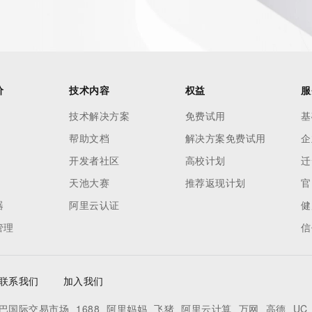
价
技术内容
权益
服
技术解决方案
免费试用
基
帮助文档
解决方案免费试用
企
开发者社区
高校计划
迁
天池大赛
推荐返现计划
官
器
阿里云认证
健
管理
信
联系我们
加入我们
巴国际交易市场
1688
阿里妈妈
飞猪
阿里云计算
万网
高德
UC