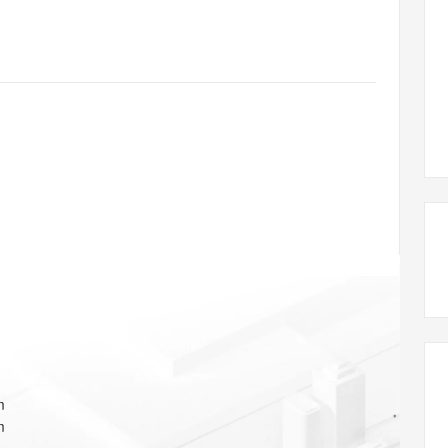
态智能体模型
旗舰 MoE 大模型，百万上下文与顶尖推理能力
图生视频，流
同享
万小智 AI 建站低至 15元/月
Qoder CN
AI 短剧/漫剧
云原生数据库 
快递物流查询
WordPress
成为服务伙
高校合作
点，立即开启云上创新
覆盖公网/内网、递归/权威、移动APP等全场景解析服务
送.CN域名，送备案服务码
基于千问大模型等，支持代码智能生成、研发智能问答
AI助力短剧
GLM-5.2
Wan2.7-T
Ubuntu
服务生态伙伴
视觉 Coding、空间感知、多模态思考等全面升级
1M上下文，专为长程任务能力而生
云工开物
企业应用
Works
Night Plan 支持 Qwen 3.8-Max
云原生大数据计算服务 MaxCompute
AI 办公
容器服务 Kub
NEW
Red Hat
30+ 款产品免费体验
Data Agent 驱动的一站式 Data+AI 开发治理平台
夜间 5 折，Qwen/Meoo/TokenPlan 客户专享
面向分析的企业级SaaS模式云数据仓库
AI智能应用
提供一站式管
科研合作
ERP
堂（旗舰版）
SUSE
智能客服
AI 应用构建
大模型原生
CRM
防护产品
2个月
自动承接线索
建站小程序
Qoder
大模型服务平台百炼-应用模版
OA 办公系统
HOT
NEW
面向真实软件
个人版上线、团队版降价；千问3.8-Max首发发尝鲜
丰富多元化的应用模版和解决方案
力提升
财税管理
模板建站
万有无界
大模型服务平台百炼-智能体
400电话
定制建站
的模型效果
灵活可视化地构建企业级 Agent
方案
广告营销
模板小程序
秒悟
人工智能平台 PAI
定制小程序
云端极速 AI 
新一代 AI 视频生成模型，深度适配广告营销等场景
AI Native 的算法工程平台，一站式完成建模、训练、推理服务部署
APP 开发
m
建站系统
m