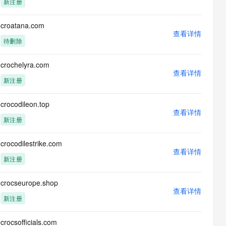
新注册
息提取
与 AI 智能体进行实时音视频通话
从文本、图片、视频中提取结构化的属性信息
构建支持视频理解的 AI 音视频实时通话应用
croatana.com
查看详情
t.diy 一步搞定创意建站
构建大模型应用的安全防护体系
待删除
通过自然语言交互简化开发流程,全栈开发支持
通过阿里云安全产品对 AI 应用进行安全防护
crochelyra.com
查看详情
新注册
crocodileon.top
查看详情
新注册
crocodilestrike.com
查看详情
新注册
crocseurope.shop
查看详情
新注册
crocsofficials.com