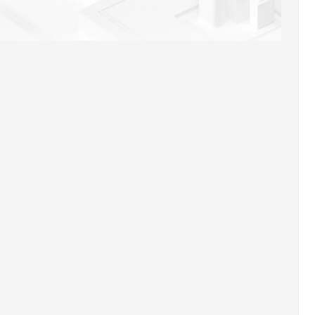
AI 应用
10分钟微调：让0.6B模型媲美235B模
多模态数据信
型
依托云原生高可用架构,实现Dify私有化部署
用1%尺寸在特定领域达到大模型90%以上效果
一个 AI 助手
超强辅助，Bol
即刻拥有 DeepSeek-R1 满血版
在企业官网、通讯软件中为客户提供 AI 客服
多种方案随心选，轻松解锁专属 DeepSeek