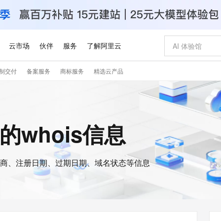
云市场
伙伴
服务
了解阿里云
制交付
备案服务
商标服务
精选云产品
AI 特惠
数据与 API
成为产品伙伴
企业增值服务
最佳实践
价格计算器
AI 场景体
基础软件
产品伙伴合
阿里云认证
市场活动
配置报价
大模型
自助选配和估算价格
步到位
智启 AI 普惠权益
产品生态集成认证中心
企业支持计划
云上春晚
域名与网站
Qwen Audio：打造专属 AI 语音助手
千问官方 MaaS 平台，为开发者和 Agent 而生，新用户赠送 1 亿 + tokens 额度
一句话生成原生
AI Coding
阿里云Maa
2026 阿里云
云服务器 E
为企业打
数据集
Windows
大模型认证
模型
NEW
NEW
格式还原
值低价云产品抢先购
至高享 1亿+免费 tokens，加速 Al 应用落地
提供智能易用的域名与建站服务
Qwen-Audio-3.0-Realtime 端到端实时语音角色扮演
输入一句话想法,
智能编程，一键
安全可靠、
p的whois信息
产品生态伙伴
专家技术服务
云上奥运之旅
弹性计算合作
阿里云中企出
手机三要素
宝塔 Linux
全部认证
价格优势
开源旗舰模型
即刻拥有 DeepSeek-V4-Pro
阿里云 OPC 创新助力计划
千问大模型
一键部署幻兽
AI 电商营销
对象存储 O
大模型
产品生态伙伴工作台
企业增值服务台
云栖战略参考
云存储合作计
云栖大会
身份实名认证
CentOS
训练营
推动算力普惠，释放技术红利
最高返9万
真正可用的 1M 上下文,一次完成代码全链路开发
快速构建应用程序和网站，即刻迈出上云第一步
轻松解锁专属 DeepSeek-V4-Pro
至高百万元 Token 补贴，加速一人公司成长
多元化、高性能、安全可靠的大模型服务
一键购买专属
从图文生成到
云上的中国
数据库合作计
活动全景
短信
Docker
图片和
商、注册日期、过期日期、域名状态等信息
自进化智能体
5 分钟轻松部署专属 QwenPaw
Token Plan 模型订阅计划
数字证书管理服务（原SSL证书）
高效搭建 AI
AI 广告创作
无影云电脑
企业成长
NEW
HOT
信息公告
看见新力量
云网络合作计
OCR 文字识别
JAVA
越聪明
证享300元代金券
全托管，含MySQL、PostgreSQL、SQL Server、MariaDB多引擎
Qwen3.8-Max 首发尝鲜，限时加量 10 倍，夜间低至2折
实现全站 HTTPS，呈现可信的 Web 访问
从聊天伙伴进化为能主动干活的本地数字员工
图文、视频一
随时随地安
Kimi-K3
HappyHors
NEW
魔搭 Mode
loud
服务实践
官网公告
Kimi 最新旗舰模型，长程编程与推理利器
让文字生成流
金融模力时刻
Salesforce O
版
发票查验
全能环境
Claude Code + GStack 打造工程团队
千问办公，限时限量积分加倍
Qoder
低代码高效构
AI 建站
短信服务
型
NEW
作计划
计划
创新中心
魔搭 ModelSc
健康状态
理服务
让AI从“聊天伙伴”进化为能干活的“数字员工”
安装技能 GStack，拥有专属 AI 工程团队
你的AI工作搭子，覆盖日常办公高频场景
面向真实软件的智能体编程平台
0 代码专业建
客户案例
天气预报查询
操作系统
Deepseek-v4-pro
HappyHors
态合作计划