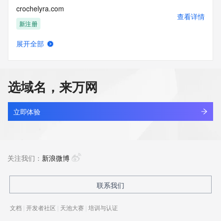
crochelyra.com
查看详情
新注册
展开全部
crocseurope.shop
查看详情
新注册
选域名，来万网
crocszone.com
查看详情
新注册
立即体验
crocusforge.com
查看详情
新注册
关注我们：
新浪微博
crocusly.com
联系我们
查看详情
新注册
文档
|
开发者社区
|
天池大赛
|
培训与认证