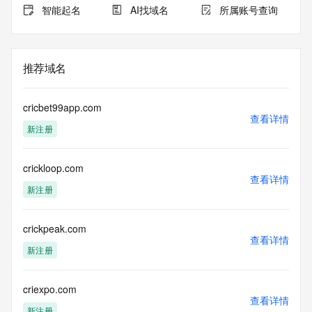
智能起名
AI找域名
所属账号查询
推荐域名
cricbet99app.com
查看详情
新注册
crickloop.com
查看详情
新注册
crickpeak.com
查看详情
新注册
criexpo.com
查看详情
新注册