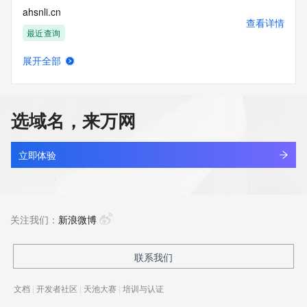
ahsnli.cn
查看详情
最近查询
展开全部
apsci.cn
查看详情
最近查询
选域名，来万网
hctou.com.cn
查看详情
最近查询
立即体验
bbdc.cn
查看详情
最近查询
关注我们：
新浪微博
huanzhit.cn
联系我们
查看详情
最近查询
文档
|
开发者社区
|
天池大赛
|
培训与认证