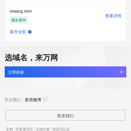
cosacg.com
查看详情
最近查询
展开全部
cosclarity.cloud
查看详情
新注册
选域名，来万网
cosclarity.com
查看详情
新注册
立即体验
cosclarity.tech
查看详情
新注册
关注我们：
新浪微博
coscoshipping.com
联系我们
查看详情
最近查询
文档
|
开发者社区
|
天池大赛
|
培训与认证