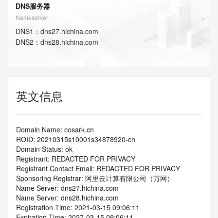
DNS服务器
Nameserver
DNS
1
：
dns27.hichina.com
DNS
2
：
dns28.hichina.com
英文信息
Domain Name: cosark.cn
ROID: 20210315s10001s34878920-cn
Domain Status: ok
Registrant: REDACTED FOR PRIVACY
Registrant Contact Email: REDACTED FOR PRIVACY
Sponsoring Registrar: 阿里云计算有限公司（万网）
Name Server: dns27.hichina.com
Name Server: dns28.hichina.com
Registration Time: 2021-03-15 09:06:11
Expiration Time: 2027-03-15 09:06:11