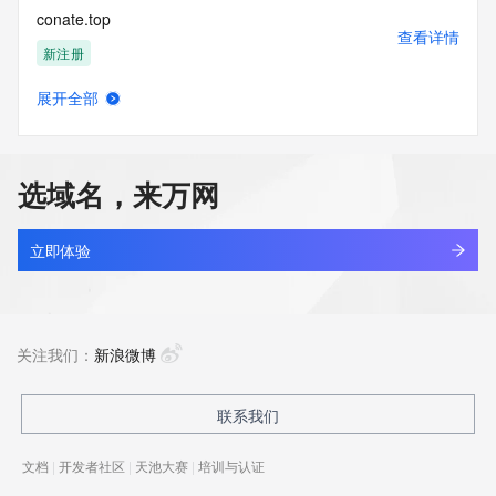
conate.top
查看详情
新注册
展开全部
conation.tech
查看详情
新注册
选域名，来万网
conba.com
查看详情
最近查询
立即体验
conber.cn
查看详情
最近查询
关注我们：
新浪微博
concept-work.com
联系我们
查看详情
新注册
文档
|
开发者社区
|
天池大赛
|
培训与认证