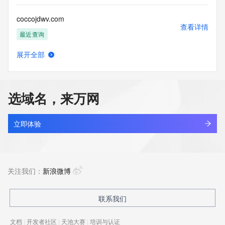
coccojdwv.com
查看详情
最近查询
展开全部
cocesc.com
查看详情
最近查询
选域名，来万网
cochip.cn
查看详情
最近查询
立即体验
cochiseglt.com
查看详情
新注册
关注我们：
新浪微博
cocknyydomwx.top
联系我们
查看详情
最近查询
文档
|
开发者社区
|
天池大赛
|
培训与认证