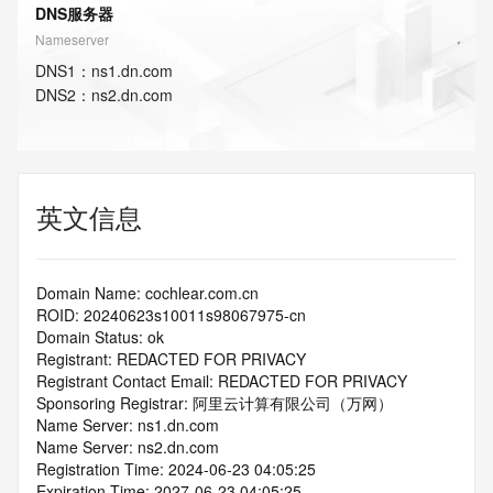
DNS服务器
Nameserver
DNS
1
：
ns1.dn.com
DNS
2
：
ns2.dn.com
英文信息
Domain Name: cochlear.com.cn
ROID: 20240623s10011s98067975-cn
Domain Status: ok
Registrant: REDACTED FOR PRIVACY
Registrant Contact Email: REDACTED FOR PRIVACY
Sponsoring Registrar: 阿里云计算有限公司（万网）
Name Server: ns1.dn.com
Name Server: ns2.dn.com
Registration Time: 2024-06-23 04:05:25
Expiration Time: 2027-06-23 04:05:25