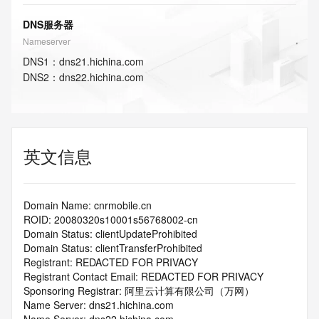
DNS服务器
Nameserver
DNS
1
：
dns21.hichina.com
DNS
2
：
dns22.hichina.com
英文信息
Domain Name: cnrmobile.cn
ROID: 20080320s10001s56768002-cn
Domain Status: clientUpdateProhibited
Domain Status: clientTransferProhibited
Registrant: REDACTED FOR PRIVACY
Registrant Contact Email: REDACTED FOR PRIVACY
Sponsoring Registrar: 阿里云计算有限公司（万网）
Name Server: dns21.hichina.com