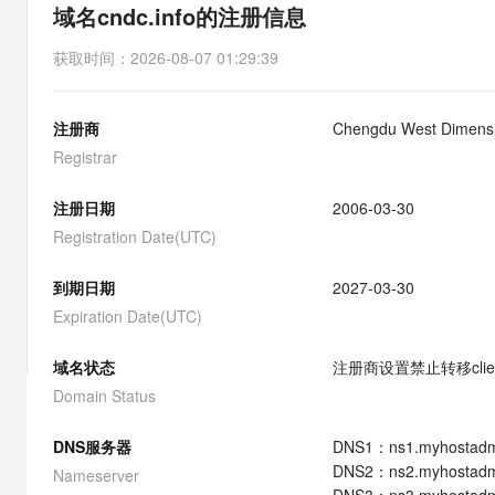
存储
天池大赛
能看、能想、能动手的多模
域名cndc.info的注册信息
云解析DNS
解决方案免费试用 新老
电子合同
最高领取价值200元试用
安全
网络与CDN
AI 算法大赛
Qwen3-VL-Plus
获取时间
：
2026-08-07 01:29:39
畅捷通
大数据开发治理平台 Data
AI 产品 免费试用
网络
安全
云开发大赛
Tableau 订阅
1亿+ 大模型 tokens 和 
注册商
Chengdu West Dimensio
可观测
入门学习赛
中间件
AI空中课堂在线直播课
云防火墙
140+云产品 免费试用
Registrar
大模型服务
上云与迁云
云原生的云上边界网络安全
产品新客免费试用，最长1
数据库
生态解决方案
注册日期
2006-03-30
千问AI平台-Token Plan
企业出海
大模型ACA认证体验
大数据计算
Registration Date(UTC)
助力企业全员 AI 认知与能
行业生态解决方案
政企业务
媒体服务
千问AI平台-模型体验
到期日期
2027-03-30
开发者生态解决方案
在线体验全尺寸、多种模态
Expiration Date(UTC)
企业服务与云通信
AI 开发和 AI 应用解决
Happy 系列大模型
域名与网站
域名状态
注册商设置禁止转移
cli
Domain Status
终端用户计算
DNS服务器
DNS
1
：
ns1.myhostadm
Serverless
大模型解决方案
DNS
2
：
ns2.myhostadm
Nameserver
开发工具