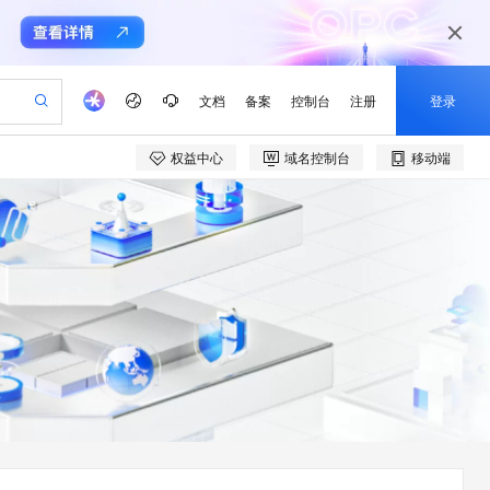
文档
备案
控制台
注册
登录
权益中心
域名控制台
移动端
验
作计划
器
AI 活动
专业服务
服务伙伴合作计划
开发者社区
加入我们
产品动态
服务平台百炼
阿里云 OPC 创新助力计划
一站式生成采购清单，支持单品或批量购买
可编辑精美 PPT 文稿
S产品伙伴计划（繁花）
峰会
CS
造的大模型服务与应用开发平台
Agency Agents：拥有专属领域专家
AI 生产力先锋
Al MaaS 服务伙伴赋能合作
域名
博文
Careers
至高可申请百万元
Qwen3.8-Max 模型上线
 轻松生成专业的 PPT
开启高性价比 AI 编程新体验
弹性可伸缩的云计算服务
先锋实践拓展 AI 生产力的边界
多领域专家智能体,一键组建 AI 虚拟交付团队
Token 补贴，五大权
计划
海大会
伙伴信用分合作计划
商标
问答
社会招聘
益加速 OPC 成功
帕鲁游戏服务器
SS
HappyHorse 打造一站式影视创作平台
飞天发布时刻
HOT
Open Search 向量检索版支
划
备案
电子书
校园招聘
联机服务器，轻松开启游戏
视频创作，一键激活电商全链路生产力
稳定、安全、高性价比、高性能的云存储服务
所见，即是所愿
持视频检索 Pipeline 功能
可视化编排打通从文字构思到成片全链路闭环
更多支持
划
公司注册
镜像站
视频生成
语音识别与合成
 智能体与工作流应用
漫剧工坊：一站式动画创作平台
AI 实训营
应用身份服务 (IDaaS)
合作伙伴培训与认证
划
上云迁移
站生成，高效打造优质广告素材
全接入的云上超级电脑
通过阿里云百炼高效搭建AI应用,助力高效开发
快速生产连贯的高质量长漫剧
从基础到进阶，Agent 创客手把手教你
OpenClaw 管理能力上线
e-1.1-T2V
Qwen3-TTS-Flash
lScope
我要反馈
查询合作伙伴
畅细腻的高质量视频
离线语音合成大模型，多语言方言自适应，低延迟高稳定
n Alibaba Cloud ISV 合作
代维服务
建企业门户网站
10 分钟搭建微信、支付宝小程序
MaxCompute MaxFrame 提
创新加速
ope
登录合作伙伴管理后台
我要建议
站，无忧落地极速上线
以可视化方式快速构建移动和 PC 门户网站
国内短信简单易用，安全可靠，秒级触达，全球覆盖200+国家和地区。
高效部署网站，快速应用到小程序
供自动弹性内存功能
e-1.1-I2V
Cosyvoice-V3-Flash