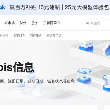
云市场
伙伴
服务
了解阿里云
制交付
备案服务
商标服务
精选云产品
AI 特惠
数据与 API
成为产品伙伴
企业增值服务
最佳实践
价格计算器
AI 场景体
基础软件
产品伙伴合
阿里云认证
市场活动
配置报价
大模型
自助选配和估算价格
步到位
智启 AI 普惠权益
产品生态集成认证中心
企业支持计划
云上春晚
域名与网站
Qwen Audio：打造专属 AI 语音助手
千问官方 MaaS 平台，为开发者和 Agent 而生，新用户赠送 1 亿 + tokens 额度
一句话生成原生
AI Coding
阿里云Maa
2026 阿里云
云服务器 E
为企业打
数据集
Windows
大模型认证
模型
NEW
NEW
格式还原
值低价云产品抢先购
至高享 1亿+免费 tokens，加速 Al 应用落地
提供智能易用的域名与建站服务
Qwen-Audio-3.0-Realtime 端到端实时语音角色扮演
输入一句话想法,
智能编程，一键
安全可靠、
ois信息
产品生态伙伴
专家技术服务
云上奥运之旅
弹性计算合作
阿里云中企出
手机三要素
宝塔 Linux
全部认证
价格优势
开源旗舰模型
即刻拥有 DeepSeek-V4-Pro
阿里云 OPC 创新助力计划
千问大模型
一键部署幻兽
AI 电商营销
对象存储 O
大模型
产品生态伙伴工作台
企业增值服务台
云栖战略参考
云存储合作计
云栖大会
身份实名认证
CentOS
训练营
推动算力普惠，释放技术红利
最高返9万
真正可用的 1M 上下文,一次完成代码全链路开发
快速构建应用程序和网站，即刻迈出上云第一步
轻松解锁专属 DeepSeek-V4-Pro
至高百万元 Token 补贴，加速一人公司成长
多元化、高性能、安全可靠的大模型服务
一键购买专属
从图文生成到
云上的中国
数据库合作计
活动全景
短信
Docker
图片和
商、注册日期、过期日期、域名状态等信息
自进化智能体
5 分钟轻松部署专属 QwenPaw
Token Plan 模型订阅计划
数字证书管理服务（原SSL证书）
高效搭建 AI
AI 广告创作
无影云电脑
企业成长
NEW
HOT
信息公告
看见新力量
云网络合作计
OCR 文字识别
JAVA
越聪明
证享300元代金券
全托管，含MySQL、PostgreSQL、SQL Server、MariaDB多引擎
Qwen3.8-Max 首发尝鲜，限时加量 10 倍，夜间低至2折
实现全站HTTPS，呈现可信的WEB访问
从聊天伙伴进化为能主动干活的本地数字员工
图文、视频一
随时随地安
Kimi-K3
HappyHors
NEW
魔搭 Mode
loud
服务实践
官网公告
Kimi 最新旗舰模型，长程编程与推理利器
让文字生成流
金融模力时刻
Salesforce O
版
发票查验
全能环境
Claude Code + GStack 打造工程团队
千问办公，限时限量积分加倍
Qoder
低代码高效构
AI 建站
短信服务
型
NEW
作计划
计划
创新中心
魔搭 ModelSc
健康状态
理服务
让AI从“聊天伙伴”进化为能干活的“数字员工”
安装技能 GStack，拥有专属 AI 工程团队
你的AI工作搭子，覆盖日常办公高频场景
面向真实软件的智能体编程平台
0 代码专业建
客户案例
天气预报查询
操作系统
Deepseek-v4-pro
HappyHors
态合作计划