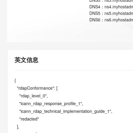
DNS
3
：
ns3.myhostadm
快速部署 Dify，高效搭建 
DNS
4
：
ns4.myhostadm
迁移与运维管理
DNS
5
：
ns5.myhostadm
DNS
6
：
ns6.myhostadm
10 分钟在聊天系统中增加
专有云
英文信息
{

  "rdapConformance": [

    "rdap_level_0",

    "icann_rdap_response_profile_1",

    "icann_rdap_technical_implementation_guide_1",

    "redacted"

  ],
