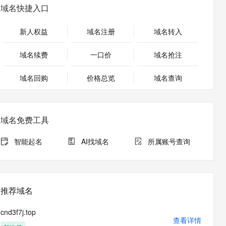
安全
畅自然，细节丰富
高表现力语音合成大模型，语音克隆听感自然
我要投诉
PolarDB
域名快捷入口
上云场景组合购
Milvus 弹性伸缩功能新增节
伴
漫剧创作，剧本、分镜、视频高效生成
100%兼容MySQL、PostgreSQL，兼容Oracle，支持集中和分布式
覆盖90%+业务场景，专享组合折扣价
点支持范围
2V
VPN
Fun-ASR
新人权益
域名注册
域名转入
文戏情感细腻自然，动作戏激烈拳拳到肉，实现更强表演能力
支持中英文自由切换，具备更强的噪声鲁棒性
ernetes 版 ACK
云聚AI 严选权益
AI 原生数据库服务发布
SSL 证书
，一键激活高效办公新体验
理容器应用的 K8s 服务
精选AI产品，从模型到应用全链提效
Agent 数据网关
域名续费
一口价
域名抢注
堡垒机
AI 用量加速计划
云原生数据库 PolarDB
应用
域名回购
价格总览
防火墙
域名查询
、识别商机，让客服更高效、服务更出色。
新老同享，达量后返
Agentic Database 发布
千问办公
主机安全
NEW
的智能体编程平台
一站式AI生产力平台
域名免费工具
AI 应用及服务市场
伶鹊
企业级人与Agent协作平台，接入和调度多个数字员工
智能客服平台，对话机器人、对话分析、智能外呼
智能起名
AI找域名
所属账号查询
AI 应用
大模型服务平台百炼 - 全妙
大模型
应用创作平台
多模态内容创作工具，已接入 DeepSeek
自然语言处理
推荐域名
数据标注
cnd3f7j.top
机器学习
查看详情