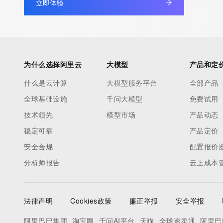
立即体验
by detecting and limiting bulk query access from single sources
tag indicates that such data is not made publicly available due 
wish to contact the registrant, please refer to the RDAP records
non-public data may be provided, upon request, where it can be
legitimate interest and a proper legal basis for accessing the wi
为什么选择阿里云
大模型
产品和定
can be requested by submitting a request via the form found at h
什么是云计算
大模型服务平台
全部产品
access/ Identity Digital Inc. and, if applicable, the primary Regi
全球基础设施
千问大模型
免费试用
any time. By submitting this query, you agree to abide by this pol
技术领先
模型市场
产品动态
      ],

      "links": [

稳定可靠
产品定价
        {

安全合规
配置报价
          "value": "https://rdap.identitydigital.services/rdap/domain/cndc.info",

分析师报告
云上成本
          "rel": "terms-of-service",

          "href": "https://www.identity.digital/policies/rdds-access-policy",

          "type": "text/html"

法律声明
Cookies政策
廉正举报
安全举报
        }

      ]

阿里巴巴集团
淘宝网
千问AI平台
天猫
全球速卖通
阿里巴