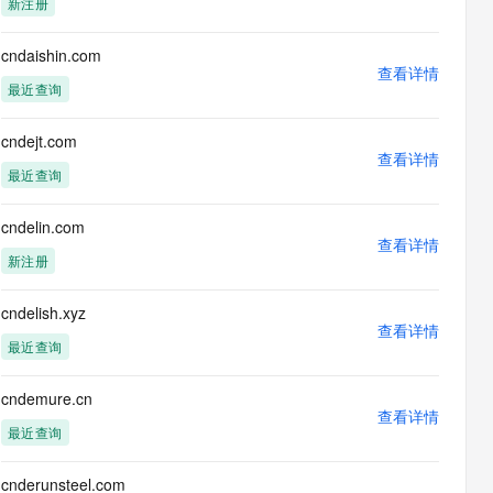
新注册
息提取
与 AI 智能体进行实时音视频通话
从文本、图片、视频中提取结构化的属性信息
构建支持视频理解的 AI 音视频实时通话应用
cndaishin.com
查看详情
t.diy 一步搞定创意建站
构建大模型应用的安全防护体系
最近查询
通过自然语言交互简化开发流程,全栈开发支持
通过阿里云安全产品对 AI 应用进行安全防护
cndejt.com
查看详情
最近查询
cndelin.com
查看详情
新注册
cndelish.xyz
查看详情
最近查询
cndemure.cn
查看详情
最近查询
cnderunsteel.com