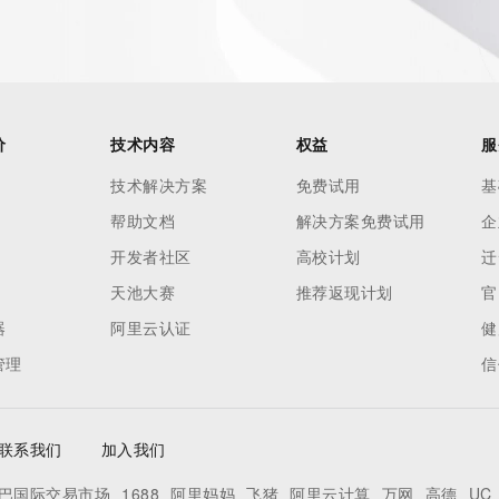
. Where applicable, the presence of a [Non-Public Data] 
to applicable data privacy laws or requirements. Should you 
 available through the registrar URL listed above. Access to 
 reasonably confirmed that the requester holds a specific 
thheld data. Access to the data provided by Identity Digital 
价
技术内容
权益
服
ttps://www.identity.digital/about/policies/whois-layered-
技术解决方案
免费试用
基
stry Operators reserve the right to modify these terms at 
帮助文档
解决方案免费试用
企
icy."

开发者社区
高校计划
迁
天池大赛
推荐返现计划
官
器
阿里云认证
健
管理
信
联系我们
加入我们
巴国际交易市场
1688
阿里妈妈
飞猪
阿里云计算
万网
高德
UC