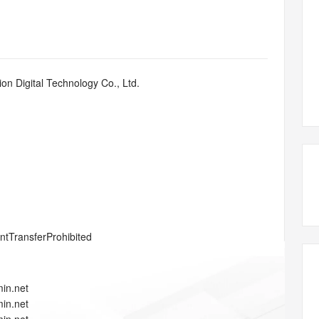
态智能体模型
旗舰 MoE 大模型，百万上下文与顶尖推理能力
图生视频，流
同享
万小智 AI 建站低至 15元/月
Qoder CN
AI 短剧/漫剧
云原生数据库 
快递物流查询
WordPress
成为服务伙
高校合作
点，立即开启云上创新
覆盖公网/内网、递归/权威、移动APP等全场景解析服务
送.CN域名，送备案服务码
基于千问大模型等，支持代码智能生成、研发智能问答
AI助力短剧
GLM-5.2
Wan2.7-T
Ubuntu
服务生态伙伴
视觉 Coding、空间感知、多模态思考等全面升级
1M上下文，专为长程任务能力而生
云工开物
企业应用
Works
Night Plan 支持 Qwen 3.8-Max
云原生大数据计算服务 MaxCompute
AI 办公
容器服务 Kub
NEW
Red Hat
30+ 款产品免费体验
Data Agent 驱动的一站式 Data+AI 开发治理平台
夜间 5 折，Qwen/Meoo/TokenPlan 客户专享
面向分析的企业级SaaS模式云数据仓库
AI智能应用
提供一站式管
科研合作
n Digital Technology Co., Ltd.
ERP
堂（旗舰版）
SUSE
智能客服
AI 应用构建
大模型原生
CRM
防护产品
2个月
自动承接线索
建站小程序
Qoder
大模型服务平台百炼-应用模版
OA 办公系统
HOT
NEW
面向真实软件
个人版上线、团队版降价；千问3.8-Max首发发尝鲜
丰富多元化的应用模版和解决方案
力提升
财税管理
模板建站
万有无界
大模型服务平台百炼-智能体
400电话
定制建站
的模型效果
灵活可视化地构建企业级 Agent
方案
广告营销
模板小程序
秒悟
人工智能平台 PAI
entTransferProhibited
定制小程序
云端极速 AI 
新一代 AI 视频生成模型，深度适配广告营销等场景
AI Native 的算法工程平台，一站式完成建模、训练、推理服务部署
APP 开发
in.net
建站系统
in.net