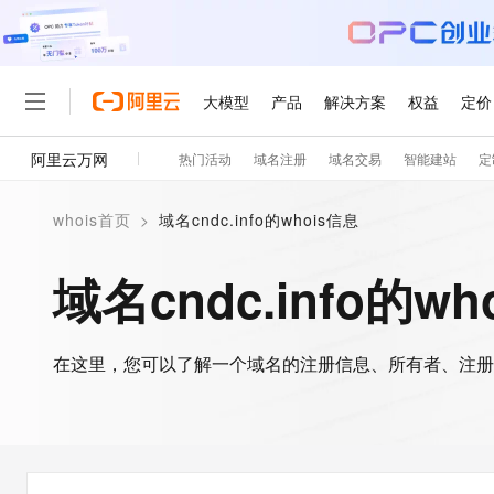
大模型
产品
解决方案
权益
定价
阿里云万网
热门活动
域名注册
域名交易
智能建站
定
大模型
产品
解决方案
权益
定价
云市场
伙伴
服务
了解阿里云
精选产品
精选解决方案
普惠上云
产品定价
精选商城
成为销售伙伴
售前咨询
为什么选择阿里云
千问AI平台
whois首页
>
域名cndc.info的whois信息
了解云产品的定价详情
大模型服务平台百炼
睿译宝，AI翻译排版一
普惠上云 官方力荐
分销伙伴
在线服务
网站建设
什么是云计算
大
大模型服务与应用平台
上传文档即自动完成翻译和
云服务器38元/年起，超
域名cndc.info的wh
咨询伙伴
多端小程序
技术领先
云上成本管理
售后服务
轻量应用服务器
GLM-5.2：长任务时代
官方推荐返现计划
大模型
精选产品
精选解决方案
Salesforce 国际版订阅
稳定可靠
管理和优化成本
推荐新用户得奖励，单订单
销售伙伴合作计划
自助服务
友盟天域
安全合规
人工智能与机器学习
AI
文本生成
在这里，您可以了解一个域名的注册信息、所有者、注册
云数据库 RDS
Hermes Agent，打造
云工开物
无影生态合作计划
在线服务
观测云
分析师报告
自主进化，持久记忆，越用
高校专属算力普惠，学生认
计算
互联网应用开发
Qwen3.8-Max
HOT
Salesforce On Alibaba C
工单服务
智能体时代全能旗舰模型
Tuya 物联网平台阿里云
研究报告与白皮书
人工智能平台 PAI
快速拥有专属 OpenClaw
大模
Consulting Partner 合
大数据
容器
免费试用
短信专区
一站式AI开发、训练和推
蓝凌 OA
Qwen3.7-Plus
AI 大模型销售与服务生
现代化应用