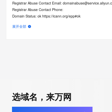
Registrar Abuse Contact Email: domainabuse@service.aliyun.
Registrar Abuse Contact Phone:
Domain Status: ok https://icann.org/epp#ok
Registry Registrant ID: REDACTED FOR PRIVACY
展开全部
Registrant Name: REDACTED FOR PRIVACY
Registrant Organization:
Registrant Street: REDACTED FOR PRIVACY
Registrant Street: REDACTED FOR PRIVACY
Registrant Street: REDACTED FOR PRIVACY
Registrant City: REDACTED FOR PRIVACY
Registrant State/Province: Guang Xi Zhuang Zu Zi Zhi Qu
Registrant Postal Code: REDACTED FOR PRIVACY
Registrant Country: CN
Registrant Phone: REDACTED FOR PRIVACY
选域名，来万网
Registrant Phone Ext: REDACTED FOR PRIVACY
Registrant Fax: REDACTED FOR PRIVACY
Registrant Fax Ext: REDACTED FOR PRIVACY