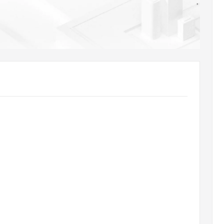
AI 应用
10分钟微调：让0.6B模型媲美235B模
多模态数据信
型
依托云原生高可用架构,实现Dify私有化部署
用1%尺寸在特定领域达到大模型90%以上效果
一个 AI 助手
超强辅助，Bol
即刻拥有 DeepSeek-R1 满血版
在企业官网、通讯软件中为客户提供 AI 客服
多种方案随心选，轻松解锁专属 DeepSeek