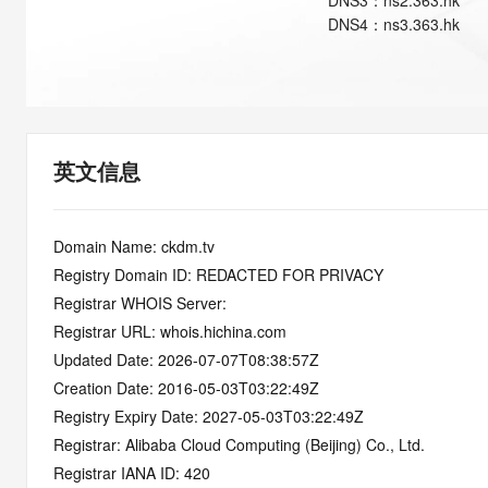
DNS
3
：
ns2.363.hk
快速部署 Dify，高效搭建 
DNS
4
：
ns3.363.hk
迁移与运维管理
10 分钟在聊天系统中增加
专有云
英文信息
Domain Name: ckdm.tv
Registry Domain ID: REDACTED FOR PRIVACY
Registrar WHOIS Server:
Registrar URL: whois.hichina.com
Updated Date: 2026-07-07T08:38:57Z
Creation Date: 2016-05-03T03:22:49Z
Registry Expiry Date: 2027-05-03T03:22:49Z
Registrar: Alibaba Cloud Computing (Beijing) Co., Ltd.
Registrar IANA ID: 420