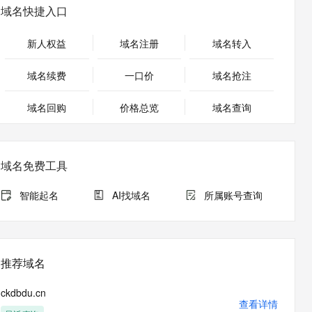
安全
畅自然，细节丰富
高表现力语音合成大模型，语音克隆听感自然
我要投诉
PolarDB
域名快捷入口
上云场景组合购
Milvus 弹性伸缩功能新增节
伴
漫剧创作，剧本、分镜、视频高效生成
100%兼容MySQL、PostgreSQL，兼容Oracle，支持集中和分布式
覆盖90%+业务场景，专享组合折扣价
点支持范围
2V
VPN
Fun-ASR
新人权益
域名注册
域名转入
文戏情感细腻自然，动作戏激烈拳拳到肉，实现更强表演能力
支持中英文自由切换，具备更强的噪声鲁棒性
ernetes 版 ACK
云聚AI 严选权益
AI 原生数据库服务发布
SSL 证书
，一键激活高效办公新体验
理容器应用的 K8s 服务
精选AI产品，从模型到应用全链提效
Agent 数据网关
域名续费
一口价
域名抢注
堡垒机
AI 用量加速计划
云原生数据库 PolarDB
应用
域名回购
价格总览
防火墙
域名查询
、识别商机，让客服更高效、服务更出色。
新老同享，达量后返
Agentic Database 发布
千问办公
主机安全
NEW
的智能体编程平台
一站式AI生产力平台
域名免费工具
AI 应用及服务市场
伶鹊
企业级人与Agent协作平台，接入和调度多个数字员工
智能客服平台，对话机器人、对话分析、智能外呼
智能起名
AI找域名
所属账号查询
AI 应用
大模型服务平台百炼 - 全妙
大模型
应用创作平台
多模态内容创作工具，已接入 DeepSeek
自然语言处理
推荐域名
数据标注
ckdbdu.cn
机器学习
查看详情