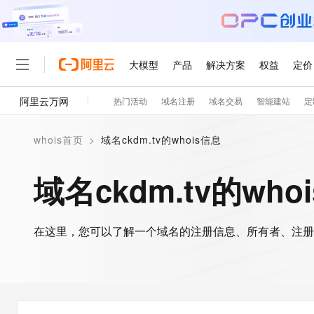
大模型
产品
解决方案
权益
定价
阿里云万网
热门活动
域名注册
域名交易
智能建站
定
大模型
产品
解决方案
权益
定价
云市场
伙伴
服务
了解阿里云
精选产品
精选解决方案
普惠上云
产品定价
精选商城
成为销售伙伴
售前咨询
为什么选择阿里云
千问AI平台
whois首页
>
域名ckdm.tv的whois信息
了解云产品的定价详情
大模型服务平台百炼
千问办公，解锁你的工作
普惠上云 官方力荐
分销伙伴
在线服务
网站建设
什么是云计算
大
大模型服务与应用平台
企业级Agent产品，直接
云服务器38元/年起，超
域名ckdm.tv的who
咨询伙伴
多端小程序
技术领先
云上成本管理
售后服务
轻量应用服务器
Agency Agents：拥
官方推荐返现计划
大模型
精选产品
精选解决方案
Salesforce 国际版订阅
稳定可靠
管理和优化成本
推荐新用户得奖励，单订单
销售伙伴合作计划
自助服务
友盟天域
安全合规
人工智能与机器学习
AI
文本生成
在这里，您可以了解一个域名的注册信息、所有者、注册
云数据库 RDS
HappyHorse 打造一
云工开物
无影生态合作计划
在线服务
观测云
分析师报告
高校专属算力普惠，学生认
计算
互联网应用开发
Qwen3.8-Max
HOT
Salesforce On Alibaba C
工单服务
智能体时代全能旗舰模型
Tuya 物联网平台阿里云
研究报告与白皮书
人工智能平台 PAI
快速拥有专属 OpenClaw
大模
Consulting Partner 合
大数据
容器
免费试用
短信专区
一站式AI开发、训练和推
蓝凌 OA
Qwen3.7-Plus
AI 大模型销售与服务生
现代化应用