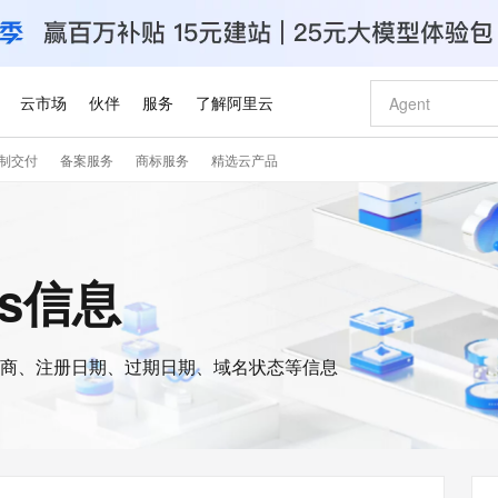
云市场
伙伴
服务
了解阿里云
制交付
备案服务
商标服务
精选云产品
AI 特惠
数据与 API
成为产品伙伴
企业增值服务
最佳实践
价格计算器
AI 场景体
基础软件
产品伙伴合
阿里云认证
市场活动
配置报价
大模型
自助选配和估算价格
新方式
睿译宝，AI翻译排版一步到位
智启 AI 普惠权益
产品生态集成认证中心
企业支持计划
云上春晚
域名与网站
千问官方 MaaS 平台，为开发者和 Agent 而生，新用户赠送 1 亿 + tokens 额度
Qwen Aud
AI Coding
阿里云Maa
2026 阿里云
云服务器 E
为企业打
数据集
Windows
大模型认证
模型
NEW
NEW
交付可用成果
值低价云产品抢先购
上传文档即自动完成翻译和格式还原
至高享 1亿+免费 tokens，加速 Al 应用落地
提供智能易用的域名与建站服务
智能编程，一键
安全可靠、
is信息
产品生态伙伴
专家技术服务
云上奥运之旅
弹性计算合作
阿里云中企出
手机三要素
宝塔 Linux
全部认证
价格优势
有专属领域专家
GLM-5.2：长任务时代开源旗舰模型
阿里云 OPC 创新助力计划
千问大模型
即刻拥有 DeepS
AI 电商营销
对象存储 O
大模型
产品生态伙伴工作台
企业增值服务台
云栖战略参考
云存储合作计
云栖大会
身份实名认证
CentOS
训练营
推动算力普惠，释放技术红利
最高返9万
多领域专家智能体,一键组建 AI 虚拟交付团队
快速构建应用程序和网站，即刻迈出上云第一步
至高百万元 Token 补贴，加速一人公司成长
多元化、高性能、安全可靠的大模型服务
真正可用的 1M 上下文,一次完成代码全链路开发
轻松解锁专属 Dee
从图文生成到
云上的中国
数据库合作计
活动全景
短信
Docker
图片和
商、注册日期、过期日期、域名状态等信息
站式影视创作平台
Hermes Agent，打造自进化智能体
Token Plan 模型订阅计划
数字证书管理服务（原SSL证书）
5 分钟轻松部署
AI 广告创作
无影云电脑
企业成长
NEW
信息公告
看见新力量
云网络合作计
OCR 文字识别
JAVA
证享300元代金券
可视化编排打通从文字构思到成片全链路闭环
全托管，含MySQL、PostgreSQL、SQL Server、MariaDB多引擎
自主进化，持久记忆，越用越聪明
Qwen3.8-Max 首发尝鲜，限时加量 10 倍，夜间低至2折
实现全站HTTPS，呈现可信的WEB访问
图文、视频一
随时随地安
Kimi-K3
HappyHors
NEW
魔搭 Mode
loud
服务实践
官网公告
Kimi 最新旗舰模型，长程编程与推理利器
让文字生成流
金融模力时刻
Salesforce O
版
发票查验
全能环境
Claude Code + GStack 打造工程团队
千问办公，限时限量积分加倍
Qoder
低代码高效构
AI 建站
短信服务
型
NEW
作计划
计划
创新中心
魔搭 ModelSc
健康状态
理服务
让AI从“聊天伙伴”进化为能干活的“数字员工”
安装技能 GStack，拥有专属 AI 工程团队
你的AI工作搭子，覆盖日常办公高频场景
面向真实软件的智能体编程平台
0 代码专业建
客户案例
天气预报查询
操作系统
Deepseek-v4-pro
HappyHors
态合作计划