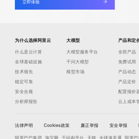
立即体验
Registrant Email: Please query the RDDS service of the Registrar
to contact the Registrant, Admin, or Tech contact of the quer
Registry Admin ID: REDACTED FOR PRIVACY
Admin Name: REDACTED FOR PRIVACY
Admin Organization: REDACTED FOR PRIVACY
为什么选择阿里云
大模型
产品和定
Admin Street: REDACTED FOR PRIVACY
Admin Street: REDACTED FOR PRIVACY
什么是云计算
大模型服务平台
全部产品
Admin Street: REDACTED FOR PRIVACY
全球基础设施
千问大模型
免费试用
Admin City: REDACTED FOR PRIVACY
技术领先
模型市场
产品动态
Admin State/Province: REDACTED FOR PRIVACY
稳定可靠
产品定价
Admin Postal Code: REDACTED FOR PRIVACY
Admin Country: REDACTED FOR PRIVACY
安全合规
配置报价
Admin Phone: REDACTED FOR PRIVACY
分析师报告
云上成本
Admin Phone Ext: REDACTED FOR PRIVACY
Admin Fax: REDACTED FOR PRIVACY
Admin Fax Ext: REDACTED FOR PRIVACY
法律声明
Cookies政策
廉正举报
安全举报
Admin Email: Please query the RDDS service of the Registrar of 
阿里巴巴集团
淘宝网
千问AI平台
天猫
全球速卖通
阿里巴