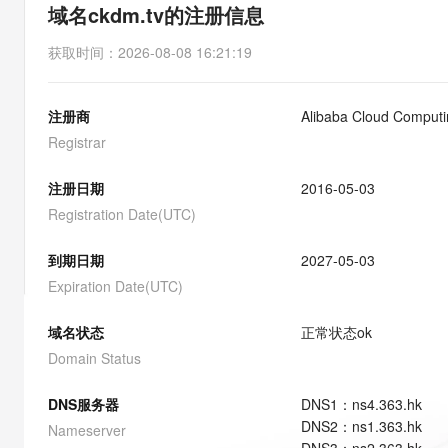
存储
天池大赛
能看、能想、能动手的多模
域名ckdm.tv的注册信息
云解析DNS
解决方案免费试用 新老
电子合同
最高领取价值200元试用
安全
网络与CDN
AI 算法大赛
Qwen3-VL-Plus
获取时间
：
2026-08-08 16:21:19
畅捷通
大数据开发治理平台 Data
AI 产品 免费试用
网络
安全
云开发大赛
Tableau 订阅
1亿+ 大模型 tokens 和 
注册商
Alibaba Cloud Computin
可观测
入门学习赛
中间件
AI空中课堂在线直播课
云防火墙
140+云产品 免费试用
Registrar
大模型服务
上云与迁云
云原生的云上边界网络安全
产品新客免费试用，最长1
数据库
生态解决方案
注册日期
2016-05-03
千问AI平台-Token Plan
企业出海
大模型ACA认证体验
大数据计算
Registration Date(UTC)
助力企业全员 AI 认知与能
行业生态解决方案
政企业务
媒体服务
千问AI平台-模型体验
到期日期
2027-05-03
开发者生态解决方案
在线体验全尺寸、多种模态
Expiration Date(UTC)
企业服务与云通信
AI 开发和 AI 应用解决
Happy 系列大模型
域名与网站
域名状态
正常状态
ok
Domain Status
终端用户计算
DNS服务器
DNS
1
：
ns4.363.hk
Serverless
大模型解决方案
DNS
2
：
ns1.363.hk
Nameserver
开发工具