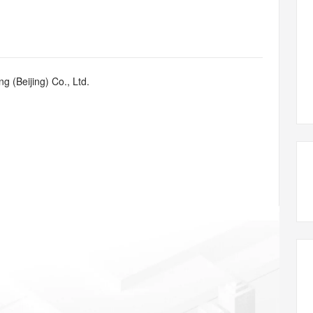
态智能体模型
旗舰 MoE 大模型，百万上下文与顶尖推理能力
图生视频，流
同享
万小智 AI 建站低至 15元/月
Qoder CN
AI 短剧/漫剧
云原生数据库 
快递物流查询
WordPress
成为服务伙
高校合作
点，立即开启云上创新
覆盖公网/内网、递归/权威、移动APP等全场景解析服务
送.CN域名，送备案服务码
基于千问大模型等，支持代码智能生成、研发智能问答
AI助力短剧
GLM-5.2
Wan2.7-T
Ubuntu
服务生态伙伴
视觉 Coding、空间感知、多模态思考等全面升级
1M上下文，专为长程任务能力而生
云工开物
企业应用
Works
Night Plan 支持 Qwen 3.8-Max
云原生大数据计算服务 MaxCompute
AI 办公
容器服务 Kub
NEW
Red Hat
30+ 款产品免费体验
Data Agent 驱动的一站式 Data+AI 开发治理平台
夜间 5 折，Qwen/Meoo/TokenPlan 客户专享
面向分析的企业级SaaS模式云数据仓库
AI智能应用
提供一站式管
科研合作
g (Beijing) Co., Ltd.
ERP
堂（旗舰版）
SUSE
智能客服
AI 应用构建
大模型原生
CRM
防护产品
2个月
自动承接线索
建站小程序
Qoder
大模型服务平台百炼-应用模版
OA 办公系统
HOT
NEW
面向真实软件
个人版上线、团队版降价；千问3.8-Max首发发尝鲜
丰富多元化的应用模版和解决方案
力提升
财税管理
模板建站
万有无界
大模型服务平台百炼-智能体
400电话
定制建站
的模型效果
灵活可视化地构建企业级 Agent
方案
广告营销
模板小程序
秒悟
人工智能平台 PAI
定制小程序
云端极速 AI 
新一代 AI 视频生成模型，深度适配广告营销等场景
AI Native 的算法工程平台，一站式完成建模、训练、推理服务部署
APP 开发
建站系统