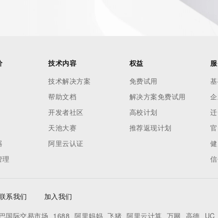
 of Record identified in this output for information on how 
ied domain name.
价
技术内容
权益
服
技术解决方案
免费试用
基
帮助文档
解决方案免费试用
企
开发者社区
高校计划
迁
天池大赛
推荐返现计划
官
器
阿里云认证
健
管理
信
联系我们
加入我们
Record identified in this output for information on how to 
巴国际交易市场
1688
阿里妈妈
飞猪
阿里云计算
万网
高德
UC