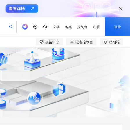
文档
备案
控制台
注册
登录
权益中心
域名控制台
移动端
验
作计划
器
AI 活动
专业服务
服务伙伴合作计划
开发者社区
加入我们
产品动态
服务平台百炼
阿里云 OPC 创新助力计划
一站式生成采购清单，支持单品或批量购买
io：打造专属 AI 语音助手
S产品伙伴计划（繁花）
峰会
CS
造的大模型服务与应用开发平台
一句话生成原生可编辑精美 PPT 文稿
AI 生产力先锋
Al MaaS 服务伙伴赋能合作
域名
博文
Careers
至高可申请百万元
Qwen3.8-Max 模型上线
开启高性价比 AI 编程新体验
弹性可伸缩的云计算服务
Qwen-Audio-3.0-Realtime 端到端实时语音角色扮演
输入一句话想法, 轻松生成专业的 PPT
先锋实践拓展 AI 生产力的边界
Token 补贴，五大权
计划
海大会
伙伴信用分合作计划
商标
问答
社会招聘
益加速 OPC 成功
eek-V4-Pro
SS
一键部署幻兽帕鲁游戏服务器
飞天发布时刻
HOT
Open Search 向量检索版支
划
备案
电子书
校园招聘
pSeek-V4-Pro
视频创作，一键激活电商全链路生产力
稳定、安全、高性价比、高性能的云存储服务
一键购买专属联机服务器，轻松开启游戏
所见，即是所愿
持视频检索 Pipeline 功能
更多支持
划
公司注册
镜像站
视频生成
语音识别与合成
专属 QwenPaw
漫剧工坊：一站式动画创作平台
AI 实训营
HOT
应用身份服务 (IDaaS)
合作伙伴培训与认证
划
上云迁移
站生成，高效打造优质广告素材
全接入的云上超级电脑
从聊天伙伴进化为能主动干活的本地数字员工
快速生产连贯的高质量长漫剧
从基础到进阶，Agent 创客手把手教你
OpenClaw 管理能力上线
e-1.1-T2V
Qwen3-TTS-Flash
lScope
我要反馈
查询合作伙伴
畅细腻的高质量视频
离线语音合成大模型，多语言方言自适应，低延迟高稳定
n Alibaba Cloud ISV 合作
代维服务
建企业门户网站
10 分钟搭建微信、支付宝小程序
MaxCompute MaxFrame 提
创新加速
ope
登录合作伙伴管理后台
我要建议
站，无忧落地极速上线
以可视化方式快速构建移动和 PC 门户网站
国内短信简单易用，安全可靠，秒级触达，全球覆盖200+国家和地区。
高效部署网站，快速应用到小程序
供自动弹性内存功能
e-1.1-I2V
Cosyvoice-V3-Flash